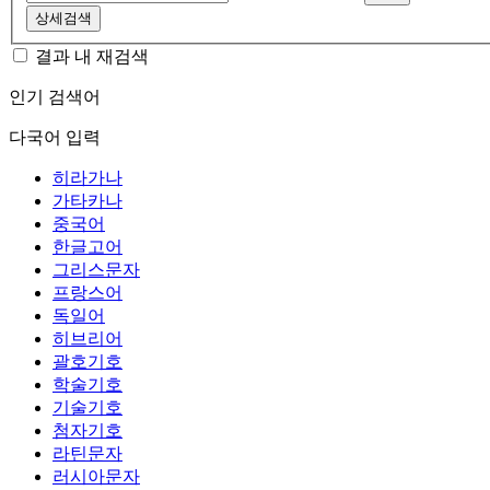
상세검색
결과 내 재검색
인기 검색어
다국어 입력
히라가나
가타카나
중국어
한글고어
그리스문자
프랑스어
독일어
히브리어
괄호기호
학술기호
기술기호
첨자기호
라틴문자
러시아문자