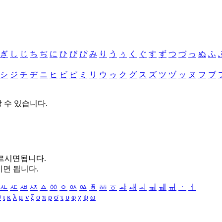
ぎ
し
じ
ち
ぢ
に
ひ
び
ぴ
み
り
う
ぅ
く
ぐ
す
ず
つ
づ
っ
ぬ
ふ
シ
ジ
チ
ヂ
ニ
ヒ
ビ
ピ
ミ
リ
ウ
ゥ
ク
グ
ス
ズ
ツ
ヅ
ッ
ヌ
フ
ブ
할 수 있습니다.
누르시면됩니다.
시면 됩니다.
ㅻ
ㅼ
ㅽ
ㅾ
ㅿ
ㆀ
ㆁ
ㆂ
ㆃ
ㆄ
ㆅ
ㆆ
ㆇ
ㆈ
ㆉ
ㆊ
ㆋ
ㆌ
ㆍ
ㆎ
θ
ι
κ
λ
μ
ν
ξ
ο
π
ρ
σ
τ
υ
φ
χ
ψ
ω