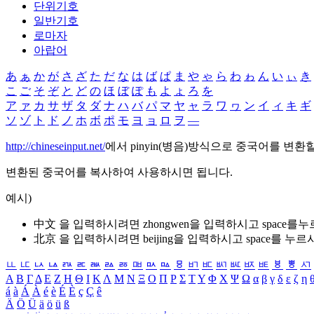
단위기호
일반기호
로마자
아랍어
あ
ぁ
か
が
さ
ざ
た
だ
な
は
ば
ぱ
ま
や
ゃ
ら
わ
ゎ
ん
い
ぃ
き
こ
ご
そ
ぞ
と
ど
の
ほ
ぼ
ぽ
も
よ
ょ
ろ
を
ア
ァ
カ
サ
ザ
タ
ダ
ナ
ハ
バ
パ
マ
ヤ
ャ
ラ
ワ
ヮ
ン
イ
ィ
キ
ギ
ソ
ゾ
ト
ド
ノ
ホ
ボ
ポ
モ
ヨ
ョ
ロ
ヲ
―
http://chineseinput.net/
에서 pinyin(병음)방식으로 중국어를 변환
변환된 중국어를 복사하여 사용하시면 됩니다.
예시)
中文 을 입력하시려면
zhongwen
을 입력하시고 space를
北京 을 입력하시려면
beijing
을 입력하시고 space를 누르
ㅥ
ㅦ
ㅧ
ㅨ
ㅩ
ㅪ
ㅫ
ㅬ
ㅭ
ㅮ
ㅯ
ㅰ
ㅱ
ㅲ
ㅳ
ㅴ
ㅵ
ㅶ
ㅷ
ㅸ
ㅹ
ㅺ
Α
Β
Γ
Δ
Ε
Ζ
Η
Θ
Ι
Κ
Λ
Μ
Ν
Ξ
Ο
Π
Ρ
Σ
Τ
Υ
Φ
Χ
Ψ
Ω
α
β
γ
δ
ε
ζ
η
á
à
Á
À
é
è
É
È
ç
Ç
ê
Ä
Ö
Ü
ä
ö
ü
ß