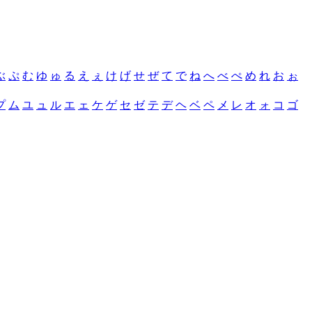
ぶ
ぷ
む
ゆ
ゅ
る
え
ぇ
け
げ
せ
ぜ
て
で
ね
へ
べ
ぺ
め
れ
お
ぉ
プ
ム
ユ
ュ
ル
エ
ェ
ケ
ゲ
セ
ゼ
テ
デ
ヘ
ベ
ペ
メ
レ
オ
ォ
コ
ゴ