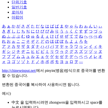
단위기호
일반기호
로마자
아랍어
あ
ぁ
か
が
さ
ざ
た
だ
な
は
ば
ぱ
ま
や
ゃ
ら
わ
ゎ
ん
い
ぃ
き
ぎ
し
じ
ち
ぢ
に
ひ
び
ぴ
み
り
う
ぅ
く
ぐ
す
ず
つ
づ
っ
ぬ
ふ
ぶ
ぷ
む
ゆ
ゅ
る
え
ぇ
け
げ
せ
ぜ
て
で
ね
へ
べ
ぺ
め
れ
お
ぉ
こ
ご
そ
ぞ
と
ど
の
ほ
ぼ
ぽ
も
よ
ょ
ろ
を
ア
ァ
カ
サ
ザ
タ
ダ
ナ
ハ
バ
パ
マ
ヤ
ャ
ラ
ワ
ヮ
ン
イ
ィ
キ
ギ
シ
ジ
チ
ヂ
ニ
ヒ
ビ
ピ
ミ
リ
ウ
ゥ
ク
グ
ス
ズ
ツ
ヅ
ッ
ヌ
フ
ブ
プ
ム
ユ
ュ
ル
エ
ェ
ケ
ゲ
セ
ゼ
テ
デ
ヘ
ベ
ペ
メ
レ
オ
ォ
コ
ゴ
ソ
ゾ
ト
ド
ノ
ホ
ボ
ポ
モ
ヨ
ョ
ロ
ヲ
―
http://chineseinput.net/
에서 pinyin(병음)방식으로 중국어를 변환
할 수 있습니다.
변환된 중국어를 복사하여 사용하시면 됩니다.
예시)
中文 을 입력하시려면
zhongwen
을 입력하시고 space를
누르시면됩니다.