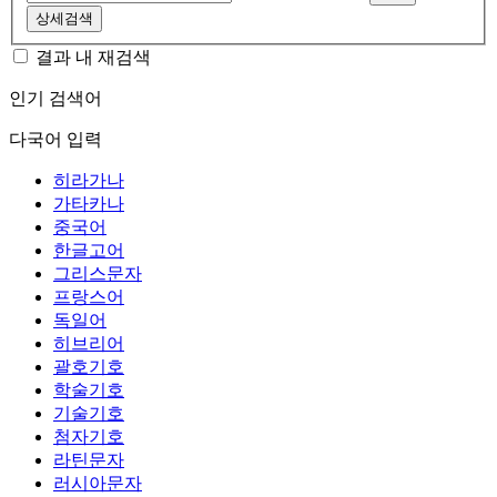
상세검색
결과 내 재검색
인기 검색어
다국어 입력
히라가나
가타카나
중국어
한글고어
그리스문자
프랑스어
독일어
히브리어
괄호기호
학술기호
기술기호
첨자기호
라틴문자
러시아문자