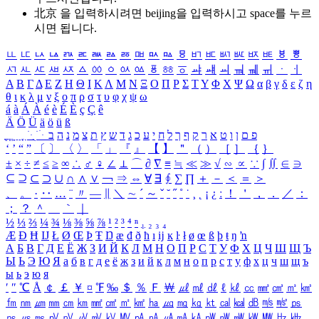
北京 을 입력하시려면
beijing
을 입력하시고 space를 누르
시면 됩니다.
ㅥ
ㅦ
ㅧ
ㅨ
ㅩ
ㅪ
ㅫ
ㅬ
ㅭ
ㅮ
ㅯ
ㅰ
ㅱ
ㅲ
ㅳ
ㅴ
ㅵ
ㅶ
ㅷ
ㅸ
ㅹ
ㅺ
ㅻ
ㅼ
ㅽ
ㅾ
ㅿ
ㆀ
ㆁ
ㆂ
ㆃ
ㆄ
ㆅ
ㆆ
ㆇ
ㆈ
ㆉ
ㆊ
ㆋ
ㆌ
ㆍ
ㆎ
Α
Β
Γ
Δ
Ε
Ζ
Η
Θ
Ι
Κ
Λ
Μ
Ν
Ξ
Ο
Π
Ρ
Σ
Τ
Υ
Φ
Χ
Ψ
Ω
α
β
γ
δ
ε
ζ
η
θ
ι
κ
λ
μ
ν
ξ
ο
π
ρ
σ
τ
υ
φ
χ
ψ
ω
á
à
Á
À
é
è
É
È
ç
Ç
ê
Ä
Ö
Ü
ä
ö
ü
ß
ְ
ֳ
ֲ
ֱ
ָ
ַ
ֵ
ֶ
ִ
ֹ
ּ
ֻ
ׂ
ׁ
ּ
ב
ה
נ
מ
צ
ת
ץ
ש
ד
ג
כ
ע
י
ח
ל
ך
ף
ק
ר
א
ט
ו
ן
ם
פ
‘
’
“
”
〔
〕
〈
〉
「
」
『
』
【
】
＂
（
）
［
］
｛
｝
±
×
÷
≠
≤
≥
∞
∴
♂
♀
∠
⊥
⌒
∂
∇
≡
≒
≪
≫
√
∽
∝
∵
∫
∬
∈
∋
⊆
⊇
⊂
⊃
∪
∩
∧
∨
￢
⇒
⇔
∀
∃
∮
∑
∏
＋
－
＜
＝
＞
、
。
·
‥
…
¨
〃
―
∥
＼
∼
´
～
ˇ
˘
˝
˚
˙
¸
˛
¡
¿
ː
！
＇
，
．
／
：
；
？
＾
＿
｀
｜
½
⅓
⅔
¼
¾
⅛
⅜
⅝
⅞
¹
²
³
⁴
ⁿ
₁
₂
₃
₄
Æ
Ð
Ħ
Ĳ
Ł
Ø
Œ
Þ
Ŧ
Ŋ
æ
đ
ð
ħ
ı
ĳ
ĸ
ŀ
ł
ø
œ
ß
þ
ŧ
ŋ
ŉ
А
Б
В
Г
Д
Е
Ё
Ж
З
И
Й
К
Л
М
Н
О
П
Р
С
Т
У
Ф
Х
Ц
Ч
Ш
Щ
Ъ
Ы
Ь
Э
Ю
Я
а
б
в
г
д
е
ё
ж
з
и
й
к
л
м
н
о
п
р
с
т
у
ф
х
ц
ч
ш
щ
ъ
ы
ь
э
ю
я
′
″
℃
Å
￠
￡
￥
¤
℉
‰
＄
％
Ｆ
￦
㎕
㎖
㎗
ℓ
㎘
㏄
㎣
㎤
㎥
㎦
㎙
㎚
㎛
㎜
㎝
㎞
㎟
㎠
㎡
㎢
㏊
㎍
㎎
㎏
㏏
㎈
㎉
㏈
㎧
㎨
㎰
㎱
㎲
㎳
㎴
㎵
㎶
㎷
㎸
㎹
㎀
㎁
㎂
㎃
㎄
㎺
㎻
㎽
㎾
㎿
㎐
㎑