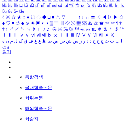
㎒
㎓
㎔
Ω
㏀
㏁
㎊
㎋
㎌
㏖
㏅
㎭
㎮
㎯
㏛
㎩
㎪
㎫
㎬
㏝
㏐
㏓
㏃
㏉
㏜
㏆
§
※
☆
★
○
●
◎
◇
◆
□
■
△
▽
→
←
↑
↓
↔
〓
◁
◀
▷
▶
♤
♠
♡
♥
♧
♣
⊙
◈
▣
◐
◑
▒
▤
▥
▨
▧
▦
▩
♨
☏
☎
☜
☞
¶
†
‡
↕
↗
↙
↖
↘
♭
♩
♪
♬
㉿
㈜
№
㏇
™
㏂
㏘
℡
＃
＆
＊
＠
ª
º
ⅰ
ⅱ
ⅲ
ⅳ
ⅴ
ⅵ
ⅶ
ⅷ
ⅸ
ⅹ
Ⅰ
Ⅱ
Ⅲ
Ⅳ
Ⅴ
Ⅵ
Ⅶ
Ⅷ
Ⅸ
Ⅹ
ا
ب
ت
ث
ج
ح
خ
د
ذ
ر
ز
س
ش
ص
ض
ط
ظ
ع
غ
ف
ق
ک
ل
م
ن
ه
و
ی
닫기
통합검색
국내학술논문
학위논문
해외학술논문
학술지