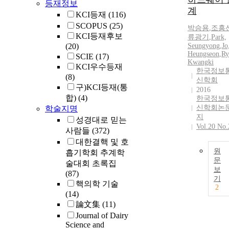
등재정보
계
KCI등재
(116)
SCOPUS
(25)
박승용
,
조흥
KCI등재후보
류광기
,
Park,
(20)
Seungyong
,
Jo
Heungseon
,
Ry
SCIE
(17)
Kwangki
KCI우수등재
한국정보
(8)
신학회
구)KCI등재(통
2016
합)
(4)
한국정보
신학회논
학술지명
지
성경대로 믿는
Vol.20 No.
사람들
(372)
대한결핵 및 호
원
흡기학회 추계학
문
술대회 초록집
보
(87)
기
핵의학 기술
2
(14)
論文集
(11)
Journal of Dairy
Science and