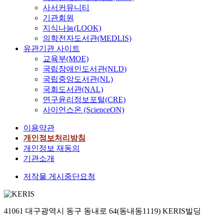
사서커뮤니티
기관회원
지식나눔(LOOK)
의학전자도서관(MEDLIS)
유관기관 사이트
교육부(MOE)
국립장애인도서관(NLD)
국립중앙도서관(NL)
국회도서관(NAL)
연구윤리정보포털(CRE)
사이언스온 (ScienceON)
이용약관
개인정보처리방침
개인정보 재동의
기관소개
저작물 게시중단요청
41061 대구광역시 동구 동내로 64(동내동1119) KERIS빌딩