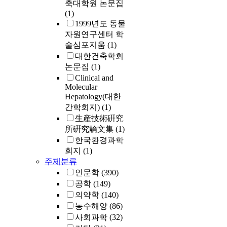
축대학원 논문집
(1)
1999년도 동물
자원연구센터 학
술심포지움
(1)
대한건축학회
논문집
(1)
Clinical and
Molecular
Hepatology(대한
간학회지)
(1)
生産技術硏究
所硏究論文集
(1)
한국환경과학
회지
(1)
주제분류
인문학
(390)
공학
(149)
의약학
(140)
농수해양
(86)
사회과학
(32)