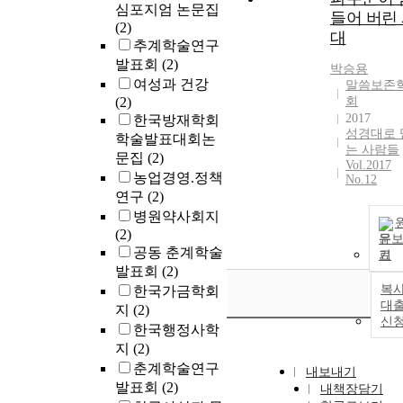
심포지엄 논문집
들어 버린
(2)
대
추계학술연구
발표회
(2)
박승용
여성과 건강
말씀보존
(2)
회
2017
한국방재학회
성경대로 
학술발표대회논
는 사람들
문집
(2)
Vol.2017
농업경영.정책
No.12
연구
(2)
병원약사회지
(2)
문
공동 춘계학술
기
발표회
(2)
복사
한국가금학회
대
지
(2)
신
한국행정사학
지
(2)
춘계학술연구
내보내기
발표회
(2)
내책장담기