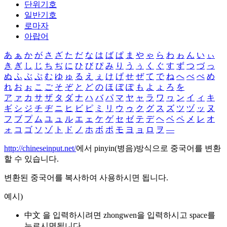
단위기호
일반기호
로마자
아랍어
あ
ぁ
か
が
さ
ざ
た
だ
な
は
ば
ぱ
ま
や
ゃ
ら
わ
ゎ
ん
い
ぃ
き
ぎ
し
じ
ち
ぢ
に
ひ
び
ぴ
み
り
う
ぅ
く
ぐ
す
ず
つ
づ
っ
ぬ
ふ
ぶ
ぷ
む
ゆ
ゅ
る
え
ぇ
け
げ
せ
ぜ
て
で
ね
へ
べ
ぺ
め
れ
お
ぉ
こ
ご
そ
ぞ
と
ど
の
ほ
ぼ
ぽ
も
よ
ょ
ろ
を
ア
ァ
カ
サ
ザ
タ
ダ
ナ
ハ
バ
パ
マ
ヤ
ャ
ラ
ワ
ヮ
ン
イ
ィ
キ
ギ
シ
ジ
チ
ヂ
ニ
ヒ
ビ
ピ
ミ
リ
ウ
ゥ
ク
グ
ス
ズ
ツ
ヅ
ッ
ヌ
フ
ブ
プ
ム
ユ
ュ
ル
エ
ェ
ケ
ゲ
セ
ゼ
テ
デ
ヘ
ベ
ペ
メ
レ
オ
ォ
コ
ゴ
ソ
ゾ
ト
ド
ノ
ホ
ボ
ポ
モ
ヨ
ョ
ロ
ヲ
―
http://chineseinput.net/
에서 pinyin(병음)방식으로 중국어를 변환
할 수 있습니다.
변환된 중국어를 복사하여 사용하시면 됩니다.
예시)
中文 을 입력하시려면
zhongwen
을 입력하시고 space를
누르시면됩니다.