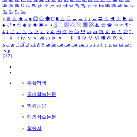
㎒
㎓
㎔
Ω
㏀
㏁
㎊
㎋
㎌
㏖
㏅
㎭
㎮
㎯
㏛
㎩
㎪
㎫
㎬
㏝
㏐
㏓
㏃
㏉
㏜
㏆
§
※
☆
★
○
●
◎
◇
◆
□
■
△
▽
→
←
↑
↓
↔
〓
◁
◀
▷
▶
♤
♠
♡
♥
♧
♣
⊙
◈
▣
◐
◑
▒
▤
▥
▨
▧
▦
▩
♨
☏
☎
☜
☞
¶
†
‡
↕
↗
↙
↖
↘
♭
♩
♪
♬
㉿
㈜
№
㏇
™
㏂
㏘
℡
＃
＆
＊
＠
ª
º
ⅰ
ⅱ
ⅲ
ⅳ
ⅴ
ⅵ
ⅶ
ⅷ
ⅸ
ⅹ
Ⅰ
Ⅱ
Ⅲ
Ⅳ
Ⅴ
Ⅵ
Ⅶ
Ⅷ
Ⅸ
Ⅹ
ا
ب
ت
ث
ج
ح
خ
د
ذ
ر
ز
س
ش
ص
ض
ط
ظ
ع
غ
ف
ق
ک
ل
م
ن
ه
و
ی
닫기
통합검색
국내학술논문
학위논문
해외학술논문
학술지