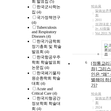
회 발표집
(5)
박승용
한국군사학논
말씀보존
집
(4)
회
국가정책연구
2011
(4)
성경대로 
Tuberculosis
는 사람들
and Respiratory
Vol.2011 N
Diseases
(4)
한국가금학회
정기총회 및 학술
문
발표회
(4)
기
한국항공우주
학회 학술발표회
6
[정통교리
논문집
(4)
좌] 그리
한국폐기물자
인은 “왜”
원순환학회 학술
별해야 하
대회
(4)
가?
Acute and
Critical Care
(4)
박승용
한국지형공간
말씀보존
회
정보학회 학술대
2024
회
(4)