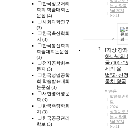
성경대로 
한국정보처리
는 사람들
학회 학술대회논
Vol.2024
문집
(4)
No.11
사회과학연구
(3)
한국축산학회
문
지
(3)
기
한국통신학회
7
[지상 강좌
학술대회논문집
하나님의 
(3)
국 (10) : “
전자공학회논
세의 율
문지
(3)
법”과 신
한국정밀공학
통치 왕국
회 학술발표대회
논문집
(3)
박승용
새한영어영문
말씀보존
학
(3)
회
한국측량학회
2024
지
(3)
성경대로 
는 사람들
한국공공관리
Vol.2024
학보
(3)
No.11