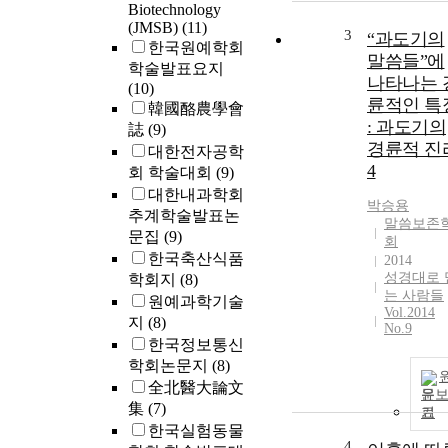
Biotechnology
(JMSB)
(11)
3
“과도기의
한국원예학회
말씀들”에
학술발표요지
나타나는 
(10)
륜적인 특
韓國酪農學會
: 과도기의
誌
(9)
경륜적 진
대한전자공학
4
회 학술대회
(9)
대한내과학회
박승용
추계학술발표논
말씀보존
문집
(9)
회
한국축산식품
2014
성경대로 
학회지
(8)
는 사람들
원예과학기술
Vol.2014
지
(8)
No.9
한국정보통신
학회논문지
(8)
全北醫大論文
문
集
(7)
기
한국실험동물
4