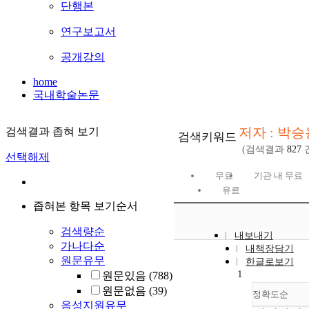
단행본
연구보고서
공개강의
home
국내학술논문
저자 : 박승
검색결과 좁혀 보기
검색키워드
(검색결과
827
선택해제
무료
기관 내 무료
유료
좁혀본 항목 보기순서
검색량순
내보내기
가나다순
내책장담기
원문유무
한글로보기
1
원문있음
(788)
원문없음
(39)
정확도순
음성지원유무