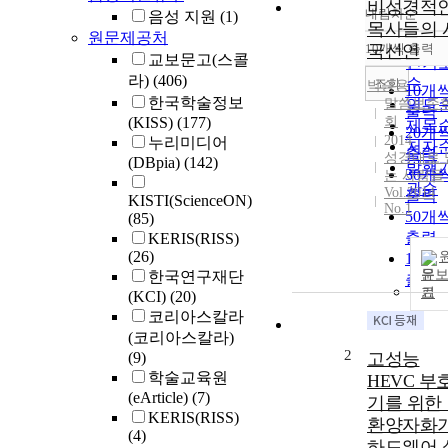
비성경적
내림차순
음성 지원
(1)
정확
목사들의 
원문제공처
순
10개씩 출력
국선언
내림
교보문고(스콜
인기
라)
(406)
순
조회
박승용
10개
한국학술정보
말씀보존
연도
출력
(KISS)
(177)
회
제목
20개
2014
누리미디어
저자
출력
성경대로 
(DBpia)
(142)
발행
30개
는 사람들
관순
Vol.2014
출력
KISTI(ScienceON)
No.1
50개
(85)
출력
KERIS(RISS)
(26)
100
문
한국연구재단
출력
기
(KCI)
(20)
코리아스칼라
(코리아스칼라)
2
(9)
고성능
학술교육원
HEVC 부
(eArticle)
(7)
기를 위한
KERIS(RISS)
환양자화
(4)
하드웨어 