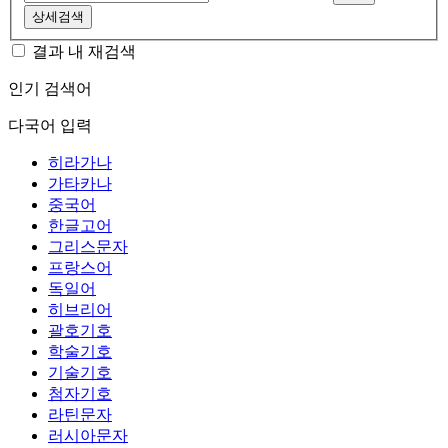
상세검색
결과 내 재검색
인기 검색어
다국어 입력
히라가나
가타카나
중국어
한글고어
그리스문자
프랑스어
독일어
히브리어
괄호기호
학술기호
기술기호
첨자기호
라틴문자
러시아문자