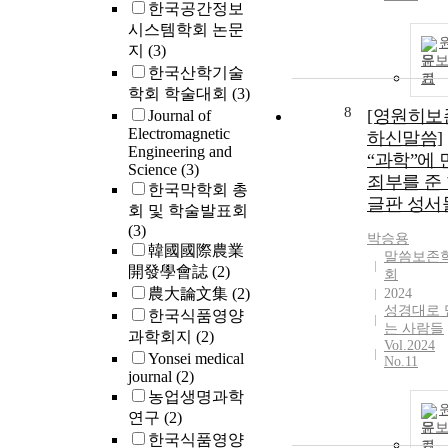
한국공간정보
시스템학회 논문
지
(3)
문
한국산학기술
기
학회 학술대회
(3)
8
[영원히보
Journal of
Electromagnetic
하신말씀]
Engineering and
“과학”에 
Science
(3)
죄부를 준
한국막학회 총
글판 성서
회 및 학술발표회
(3)
박승용
韓國國際農業
말씀보존
開發學會誌
(2)
회
農大論文集
(2)
2024
성경대로 
한국식품영양
는 사람들
과학회지
(2)
Vol.2024
Yonsei medical
No.11
journal
(2)
농업생명과학
연구
(2)
문
한국식품영양
기