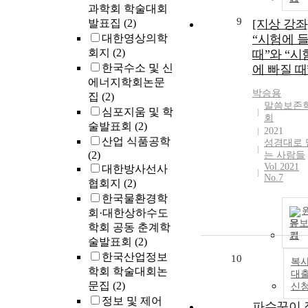
과학회 학술대회
9
발표집
(2)
[지상 강좌
대한영상의학
“시험에 
회지
(2)
때”와 “시
한국수소 및 신
에 빠질 때
에너지학회논문
박승용
집
(2)
말씀보존
심포지움 및 학
회
술발표회
(2)
2021
산업 식품공학
성경대로 
(2)
는 사람들
Vol.2021
대한방사선사
No.7
협회지
(2)
한국물환경학
회·대한상하수도
문
학회 공동 춘계학
기
술발표회
(2)
한국산업정보
10
복사
학회 학술대회논
대
문집
(2)
신
정보 및 제어
파수꾼이 