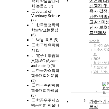
이혼에 따
학회 학술발표대
친권자 및
회 논문집
(7)
육자 결정
Journal of
Veterinary Science
관환 민법
(7)
고찰 : 미
한국행정학회
년자 보호
학술발표논문집
측면에서
(6)
낙농·육우
(5)
박승용
한국체육학회
한국청소
보호지도
지
(5)
회
電子工學會論
2008
文誌-SC (System
청소년보
and control)
(5)
지도연구
한국가스학회
Vol.13 No.
학술대회논문집
(5)
한국측량학회
문
학술대회자료집
기
(5)
항공우주시스
5
가증스런 
템공학회 학술대
복식