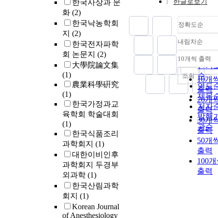
한국사상과 문
한글로보기
화
(2)
한국낙농학회
정확도순
지
(2)
내림차순
한국전자파학
정확
회 논문지
(2)
순
10개씩 출력
내림
大學院論文集
인기
(1)
순
조회
10개
農業科學硏究
연도
출력
(1)
제목
20개
한국가정과교
저자
출력
육학회 학술대회
발행
30개
(1)
관순
출력
한국식품조리
50개
과학회지
(1)
출력
대한이비인후
100
과학회지 두경부
출력
외과학
(1)
한국산림과학
회지
(1)
Korean Journal
of Anesthesiology