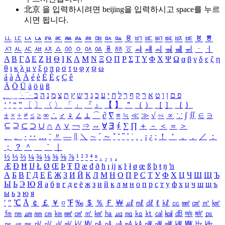
北京 을 입력하시려면
beijing
을 입력하시고 space를 누르
시면 됩니다.
ㅥ
ㅦ
ㅧ
ㅨ
ㅩ
ㅪ
ㅫ
ㅬ
ㅭ
ㅮ
ㅯ
ㅰ
ㅱ
ㅲ
ㅳ
ㅴ
ㅵ
ㅶ
ㅷ
ㅸ
ㅹ
ㅺ
ㅻ
ㅼ
ㅽ
ㅾ
ㅿ
ㆀ
ㆁ
ㆂ
ㆃ
ㆄ
ㆅ
ㆆ
ㆇ
ㆈ
ㆉ
ㆊ
ㆋ
ㆌ
ㆍ
ㆎ
Α
Β
Γ
Δ
Ε
Ζ
Η
Θ
Ι
Κ
Λ
Μ
Ν
Ξ
Ο
Π
Ρ
Σ
Τ
Υ
Φ
Χ
Ψ
Ω
α
β
γ
δ
ε
ζ
η
θ
ι
κ
λ
μ
ν
ξ
ο
π
ρ
σ
τ
υ
φ
χ
ψ
ω
á
à
Á
À
é
è
É
È
ç
Ç
ê
Ä
Ö
Ü
ä
ö
ü
ß
ְ
ֳ
ֲ
ֱ
ָ
ַ
ֵ
ֶ
ִ
ֹ
ּ
ֻ
ׂ
ׁ
ּ
ב
ה
נ
מ
צ
ת
ץ
ש
ד
ג
כ
ע
י
ח
ל
ך
ף
ק
ר
א
ט
ו
ן
ם
פ
‘
’
“
”
〔
〕
〈
〉
「
」
『
』
【
】
＂
（
）
［
］
｛
｝
±
×
÷
≠
≤
≥
∞
∴
♂
♀
∠
⊥
⌒
∂
∇
≡
≒
≪
≫
√
∽
∝
∵
∫
∬
∈
∋
⊆
⊇
⊂
⊃
∪
∩
∧
∨
￢
⇒
⇔
∀
∃
∮
∑
∏
＋
－
＜
＝
＞
、
。
·
‥
…
¨
〃
―
∥
＼
∼
´
～
ˇ
˘
˝
˚
˙
¸
˛
¡
¿
ː
！
＇
，
．
／
：
；
？
＾
＿
｀
｜
½
⅓
⅔
¼
¾
⅛
⅜
⅝
⅞
¹
²
³
⁴
ⁿ
₁
₂
₃
₄
Æ
Ð
Ħ
Ĳ
Ł
Ø
Œ
Þ
Ŧ
Ŋ
æ
đ
ð
ħ
ı
ĳ
ĸ
ŀ
ł
ø
œ
ß
þ
ŧ
ŋ
ŉ
А
Б
В
Г
Д
Е
Ё
Ж
З
И
Й
К
Л
М
Н
О
П
Р
С
Т
У
Ф
Х
Ц
Ч
Ш
Щ
Ъ
Ы
Ь
Э
Ю
Я
а
б
в
г
д
е
ё
ж
з
и
й
к
л
м
н
о
п
р
с
т
у
ф
х
ц
ч
ш
щ
ъ
ы
ь
э
ю
я
′
″
℃
Å
￠
￡
￥
¤
℉
‰
＄
％
Ｆ
￦
㎕
㎖
㎗
ℓ
㎘
㏄
㎣
㎤
㎥
㎦
㎙
㎚
㎛
㎜
㎝
㎞
㎟
㎠
㎡
㎢
㏊
㎍
㎎
㎏
㏏
㎈
㎉
㏈
㎧
㎨
㎰
㎱
㎲
㎳
㎴
㎵
㎶
㎷
㎸
㎹
㎀
㎁
㎂
㎃
㎄
㎺
㎻
㎽
㎾
㎿
㎐
㎑