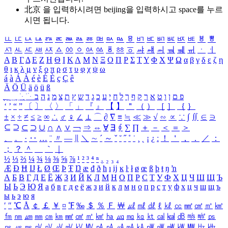
北京 을 입력하시려면
beijing
을 입력하시고 space를 누르
시면 됩니다.
ㅥ
ㅦ
ㅧ
ㅨ
ㅩ
ㅪ
ㅫ
ㅬ
ㅭ
ㅮ
ㅯ
ㅰ
ㅱ
ㅲ
ㅳ
ㅴ
ㅵ
ㅶ
ㅷ
ㅸ
ㅹ
ㅺ
ㅻ
ㅼ
ㅽ
ㅾ
ㅿ
ㆀ
ㆁ
ㆂ
ㆃ
ㆄ
ㆅ
ㆆ
ㆇ
ㆈ
ㆉ
ㆊ
ㆋ
ㆌ
ㆍ
ㆎ
Α
Β
Γ
Δ
Ε
Ζ
Η
Θ
Ι
Κ
Λ
Μ
Ν
Ξ
Ο
Π
Ρ
Σ
Τ
Υ
Φ
Χ
Ψ
Ω
α
β
γ
δ
ε
ζ
η
θ
ι
κ
λ
μ
ν
ξ
ο
π
ρ
σ
τ
υ
φ
χ
ψ
ω
á
à
Á
À
é
è
É
È
ç
Ç
ê
Ä
Ö
Ü
ä
ö
ü
ß
ְ
ֳ
ֲ
ֱ
ָ
ַ
ֵ
ֶ
ִ
ֹ
ּ
ֻ
ׂ
ׁ
ּ
ב
ה
נ
מ
צ
ת
ץ
ש
ד
ג
כ
ע
י
ח
ל
ך
ף
ק
ר
א
ט
ו
ן
ם
פ
‘
’
“
”
〔
〕
〈
〉
「
」
『
』
【
】
＂
（
）
［
］
｛
｝
±
×
÷
≠
≤
≥
∞
∴
♂
♀
∠
⊥
⌒
∂
∇
≡
≒
≪
≫
√
∽
∝
∵
∫
∬
∈
∋
⊆
⊇
⊂
⊃
∪
∩
∧
∨
￢
⇒
⇔
∀
∃
∮
∑
∏
＋
－
＜
＝
＞
、
。
·
‥
…
¨
〃
―
∥
＼
∼
´
～
ˇ
˘
˝
˚
˙
¸
˛
¡
¿
ː
！
＇
，
．
／
：
；
？
＾
＿
｀
｜
½
⅓
⅔
¼
¾
⅛
⅜
⅝
⅞
¹
²
³
⁴
ⁿ
₁
₂
₃
₄
Æ
Ð
Ħ
Ĳ
Ł
Ø
Œ
Þ
Ŧ
Ŋ
æ
đ
ð
ħ
ı
ĳ
ĸ
ŀ
ł
ø
œ
ß
þ
ŧ
ŋ
ŉ
А
Б
В
Г
Д
Е
Ё
Ж
З
И
Й
К
Л
М
Н
О
П
Р
С
Т
У
Ф
Х
Ц
Ч
Ш
Щ
Ъ
Ы
Ь
Э
Ю
Я
а
б
в
г
д
е
ё
ж
з
и
й
к
л
м
н
о
п
р
с
т
у
ф
х
ц
ч
ш
щ
ъ
ы
ь
э
ю
я
′
″
℃
Å
￠
￡
￥
¤
℉
‰
＄
％
Ｆ
￦
㎕
㎖
㎗
ℓ
㎘
㏄
㎣
㎤
㎥
㎦
㎙
㎚
㎛
㎜
㎝
㎞
㎟
㎠
㎡
㎢
㏊
㎍
㎎
㎏
㏏
㎈
㎉
㏈
㎧
㎨
㎰
㎱
㎲
㎳
㎴
㎵
㎶
㎷
㎸
㎹
㎀
㎁
㎂
㎃
㎄
㎺
㎻
㎽
㎾
㎿
㎐
㎑