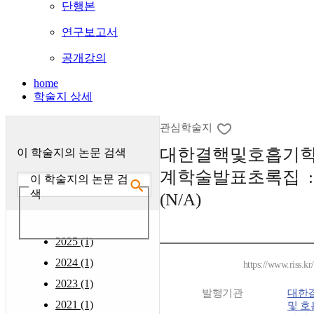
단행본
연구보고서
공개강의
home
학술지 상세
관심학술지
대한결핵및호흡기학
이 학술지의 논문 검색
계학술발표초록집 
이 학술지의 논문 검
색
(N/A)
2025 (1)
2024 (1)
https://www.riss.k
2023 (1)
발행기관
대한
2021 (1)
및 호