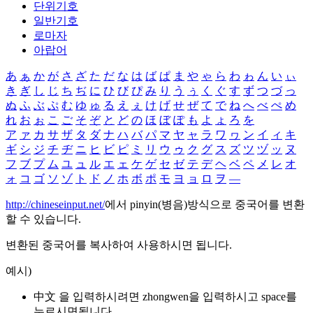
단위기호
일반기호
로마자
아랍어
あ
ぁ
か
が
さ
ざ
た
だ
な
は
ば
ぱ
ま
や
ゃ
ら
わ
ゎ
ん
い
ぃ
き
ぎ
し
じ
ち
ぢ
に
ひ
び
ぴ
み
り
う
ぅ
く
ぐ
す
ず
つ
づ
っ
ぬ
ふ
ぶ
ぷ
む
ゆ
ゅ
る
え
ぇ
け
げ
せ
ぜ
て
で
ね
へ
べ
ぺ
め
れ
お
ぉ
こ
ご
そ
ぞ
と
ど
の
ほ
ぼ
ぽ
も
よ
ょ
ろ
を
ア
ァ
カ
サ
ザ
タ
ダ
ナ
ハ
バ
パ
マ
ヤ
ャ
ラ
ワ
ヮ
ン
イ
ィ
キ
ギ
シ
ジ
チ
ヂ
ニ
ヒ
ビ
ピ
ミ
リ
ウ
ゥ
ク
グ
ス
ズ
ツ
ヅ
ッ
ヌ
フ
ブ
プ
ム
ユ
ュ
ル
エ
ェ
ケ
ゲ
セ
ゼ
テ
デ
ヘ
ベ
ペ
メ
レ
オ
ォ
コ
ゴ
ソ
ゾ
ト
ド
ノ
ホ
ボ
ポ
モ
ヨ
ョ
ロ
ヲ
―
http://chineseinput.net/
에서 pinyin(병음)방식으로 중국어를 변환
할 수 있습니다.
변환된 중국어를 복사하여 사용하시면 됩니다.
예시)
中文 을 입력하시려면
zhongwen
을 입력하시고 space를
누르시면됩니다.