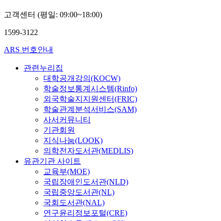
고객센터 (평일: 09:00~18:00)
1599-3122
ARS 번호안내
관련누리집
대학공개강의(KOCW)
학술정보통계시스템(Rinfo)
외국학술지지원센터(FRIC)
학술관계분석서비스(SAM)
사서커뮤니티
기관회원
지식나눔(LOOK)
의학전자도서관(MEDLIS)
유관기관 사이트
교육부(MOE)
국립장애인도서관(NLD)
국립중앙도서관(NL)
국회도서관(NAL)
연구윤리정보포털(CRE)