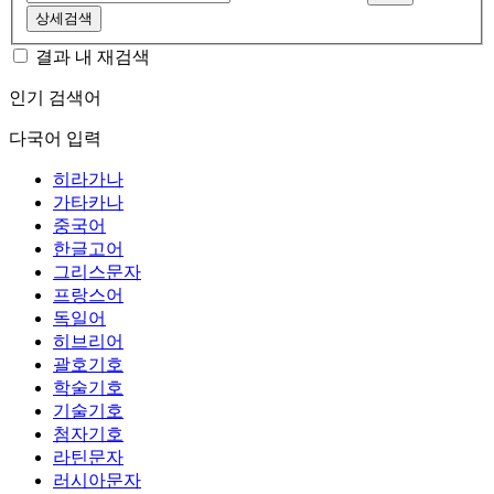
상세검색
결과 내 재검색
인기 검색어
다국어 입력
히라가나
가타카나
중국어
한글고어
그리스문자
프랑스어
독일어
히브리어
괄호기호
학술기호
기술기호
첨자기호
라틴문자
러시아문자