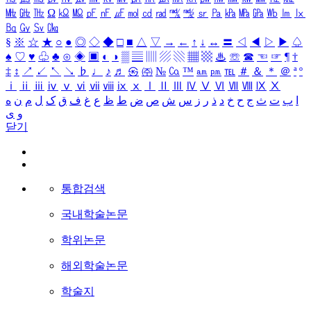
㎒
㎓
㎔
Ω
㏀
㏁
㎊
㎋
㎌
㏖
㏅
㎭
㎮
㎯
㏛
㎩
㎪
㎫
㎬
㏝
㏐
㏓
㏃
㏉
㏜
㏆
§
※
☆
★
○
●
◎
◇
◆
□
■
△
▽
→
←
↑
↓
↔
〓
◁
◀
▷
▶
♤
♠
♡
♥
♧
♣
⊙
◈
▣
◐
◑
▒
▤
▥
▨
▧
▦
▩
♨
☏
☎
☜
☞
¶
†
‡
↕
↗
↙
↖
↘
♭
♩
♪
♬
㉿
㈜
№
㏇
™
㏂
㏘
℡
＃
＆
＊
＠
ª
º
ⅰ
ⅱ
ⅲ
ⅳ
ⅴ
ⅵ
ⅶ
ⅷ
ⅸ
ⅹ
Ⅰ
Ⅱ
Ⅲ
Ⅳ
Ⅴ
Ⅵ
Ⅶ
Ⅷ
Ⅸ
Ⅹ
ا
ب
ت
ث
ج
ح
خ
د
ذ
ر
ز
س
ش
ص
ض
ط
ظ
ع
غ
ف
ق
ک
ل
م
ن
ه
و
ی
닫기
통합검색
국내학술논문
학위논문
해외학술논문
학술지