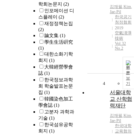
학회논문지
(2)
김재필
,
Kim
,
인포메이션 디
Jae-Pil
스플레이
(2)
한국공기
청정협회
재정정책논집
2019
(2)
空氣淸淨
論文集
(1)
技術
學生生活硏究
Vol.32
(1)
No.2
대한소화기학
회지
(1)
大韓經營學會
원
誌
(1)
문
보
한국정보과학
4
기
회 학술발표논문
서울대학
집
(1)
교 산학협
韓國染色加工
學會誌
(1)
력재단
고분자 과학과
김재필
,
Kim
,
기술
(1)
Jae-Pil
한국섬유공학
한국대학
회지
(1)
교육협의