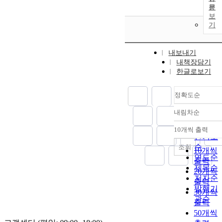
문
보
기
내보내기
내책장담기
한글로보기
정확도순
내림차순
정확도
순
10개씩 출력
내림차
인기도
순
조회
10개씩
연도순
출력
제목순
20개씩
저자순
출력
발행기
30개씩
관순
출력
50개씩