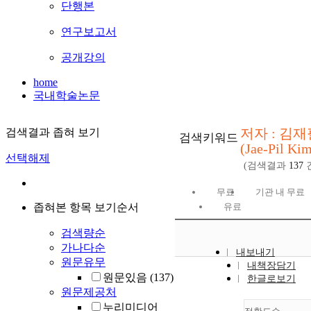
단행본
연구보고서
공개강의
home
국내학술논문
저자 : 김재
검색결과 좁혀 보기
검색키워드
(Jae-Pil Ki
선택해제
(검색결과
137
무료
기관 내 무료
좁혀본 항목 보기순서
유료
검색량순
가나다순
내보내기
원문유무
내책장담기
원문있음
(137)
한글로보기
원문제공처
누리미디어