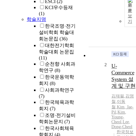
ESCI
(2)
원
KCI우수등재
문
(1)
보
학술지명
기
한국조명·전기
설비학회 학술대
회논문집
(36)
대한전기학회
학술대회 논문집
(11)
순천향 사회과
2
U-
학연구
(8)
Commerce
한국운동역학
System 설
회지
(8)
계 및 구현
사회과학연구
(7)
김재필
,
김영
철
,
이동
한국체육과학
철
,
Kim
,
Jae-
회지
(7)
Pil
,
Kim
,
조명·전기설비
Young-
학회논문지
(7)
Cheol
,
Lee,
Dong-Cheol
한국사회체육
한국정보
학회지
(4)