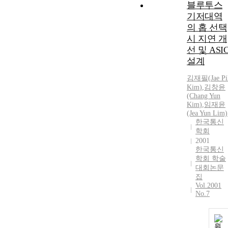
블루투스
기저대역
의 홉 선택
시 지연 개
선 및 ASI
설계
김재필
(
Jae
Pi
Kim
)
,
김창윤
(Chang Yun
Kim
)
,
임재윤
(Jea Yun Lim)
한국통신
학회
2001
한국통신
학회 학술
대회논문
집
Vol.2001
No.7
원