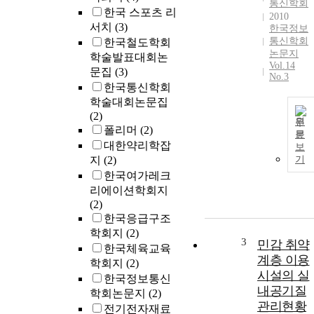
통신학회
한국 스포츠 리
2010
서치
(3)
한국정보
통신학회
한국철도학회
논문지
학술발표대회논
Vol.14
문집
(3)
No.3
한국통신학회
학술대회논문집
(2)
원
폴리머
(2)
문
대한약리학잡
보
지
(2)
기
한국여가레크
리에이션학회지
(2)
한국응급구조
학회지
(2)
3
민감 취약
한국체육교육
계층 이용
학회지
(2)
시설의 실
한국정보통신
내공기질
학회논문지
(2)
관리현황
전기전자재료