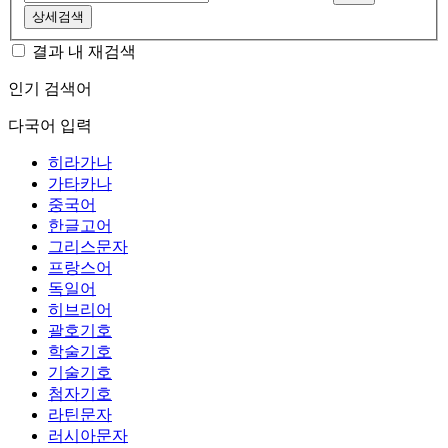
상세검색
결과 내 재검색
인기 검색어
다국어 입력
히라가나
가타카나
중국어
한글고어
그리스문자
프랑스어
독일어
히브리어
괄호기호
학술기호
기술기호
첨자기호
라틴문자
러시아문자