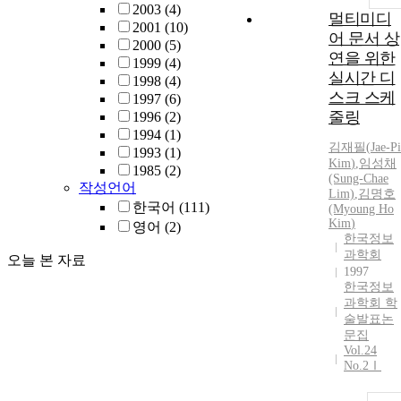
2003
(4)
멀티미디
2001
(10)
어 문서 상
2000
(5)
연을 위한
1999
(4)
실시간 디
1998
(4)
스크 스케
1997
(6)
줄링
1996
(2)
1994
(1)
김재필
(
Jae-Pi
1993
(1)
Kim
)
,
임성채
1985
(2)
(Sung-Chae
작성언어
Lim)
,
김명호
한국어
(111)
(Myoung Ho
Kim
)
영어
(2)
한국정보
과학회
오늘 본 자료
1997
한국정보
과학회 학
술발표논
문집
Vol.24
No.2Ⅰ