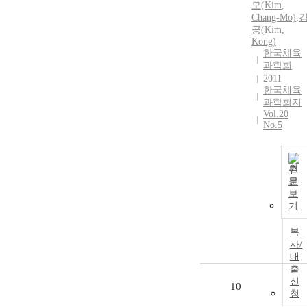
모(
Kim
,
Chang-Mo)
,
공(
Kim
,
Kong)
한국체육
과학회
2011
한국체육
과학회지
Vol.20
No.5
원
문
보
기
복
사/
대
출
신
10
청