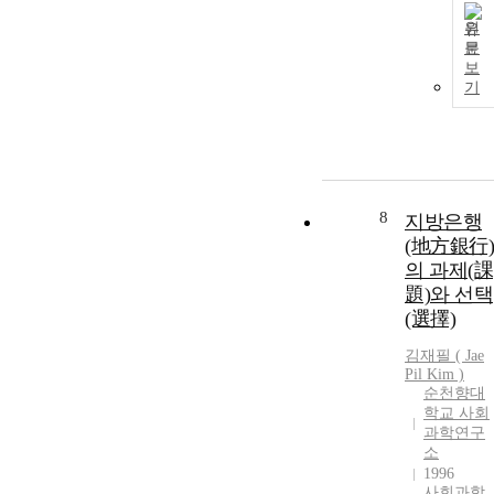
원
문
보
기
8
지방은행
(地方銀行)
의 과제(課
題)와 선택
(選擇)
김재필
(
Jae
Pil
Kim
)
순천향대
학교 사회
과학연구
소
1996
사회과학