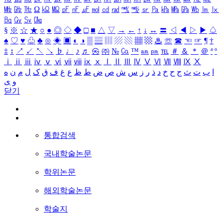
㎒
㎓
㎔
Ω
㏀
㏁
㎊
㎋
㎌
㏖
㏅
㎭
㎮
㎯
㏛
㎩
㎪
㎫
㎬
㏝
㏐
㏓
㏃
㏉
㏜
㏆
§
※
☆
★
○
●
◎
◇
◆
□
■
△
▽
→
←
↑
↓
↔
〓
◁
◀
▷
▶
♤
♠
♡
♥
♧
♣
⊙
◈
▣
◐
◑
▒
▤
▥
▨
▧
▦
▩
♨
☏
☎
☜
☞
¶
†
‡
↕
↗
↙
↖
↘
♭
♩
♪
♬
㉿
㈜
№
㏇
™
㏂
㏘
℡
＃
＆
＊
＠
ª
º
ⅰ
ⅱ
ⅲ
ⅳ
ⅴ
ⅵ
ⅶ
ⅷ
ⅸ
ⅹ
Ⅰ
Ⅱ
Ⅲ
Ⅳ
Ⅴ
Ⅵ
Ⅶ
Ⅷ
Ⅸ
Ⅹ
ا
ب
ت
ث
ج
ح
خ
د
ذ
ر
ز
س
ش
ص
ض
ط
ظ
ع
غ
ف
ق
ک
ل
م
ن
ه
و
ی
닫기
통합검색
국내학술논문
학위논문
해외학술논문
학술지