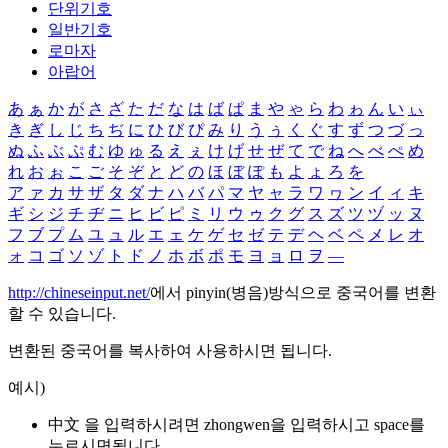
단위기호
일반기호
로마자
아랍어
あ
ぁ
か
が
さ
ざ
た
だ
な
は
ば
ぱ
ま
や
ゃ
ら
わ
ゎ
ん
い
ぃ
き
ぎ
し
じ
ち
ぢ
に
ひ
び
ぴ
み
り
う
ぅ
く
ぐ
す
ず
つ
づ
っ
ぬ
ふ
ぶ
ぷ
む
ゆ
ゅ
る
え
ぇ
け
げ
せ
ぜ
て
で
ね
へ
べ
ぺ
め
れ
お
ぉ
こ
ご
そ
ぞ
と
ど
の
ほ
ぼ
ぽ
も
よ
ょ
ろ
を
ア
ァ
カ
サ
ザ
タ
ダ
ナ
ハ
バ
パ
マ
ヤ
ャ
ラ
ワ
ヮ
ン
イ
ィ
キ
ギ
シ
ジ
チ
ヂ
ニ
ヒ
ビ
ピ
ミ
リ
ウ
ゥ
ク
グ
ス
ズ
ツ
ヅ
ッ
ヌ
フ
ブ
プ
ム
ユ
ュ
ル
エ
ェ
ケ
ゲ
セ
ゼ
テ
デ
ヘ
ベ
ペ
メ
レ
オ
ォ
コ
ゴ
ソ
ゾ
ト
ド
ノ
ホ
ボ
ポ
モ
ヨ
ョ
ロ
ヲ
―
http://chineseinput.net/
에서 pinyin(병음)방식으로 중국어를 변환
할 수 있습니다.
변환된 중국어를 복사하여 사용하시면 됩니다.
예시)
中文 을 입력하시려면
zhongwen
을 입력하시고 space를
누르시면됩니다.