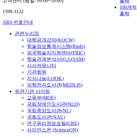
고객센터 (평일: 09:00~18:00)
출력
100개씩
1599-3122
출력
ARS 번호안내
관련누리집
대학공개강의(KOCW)
학술정보통계시스템(Rinfo)
외국학술지지원센터(FRIC)
학술관계분석서비스(SAM)
사서커뮤니티
기관회원
지식나눔(LOOK)
의학전자도서관(MEDLIS)
유관기관 사이트
교육부(MOE)
국립장애인도서관(NLD)
국립중앙도서관(NL)
국회도서관(NAL)
연구윤리정보포털(CRE)
사이언스온 (ScienceON)