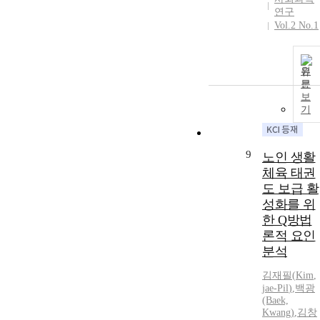
연구
Vol.2 No.1
원
문
보
기
9
노인 생활
체육 태권
도 보급 활
성화를 위
한 Q방법
론적 요인
분석
김재필
(
Kim
,
jae-Pil
)
,
백광
(Baek,
Kwang)
,
김창