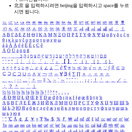
北京 을 입력하시려면
beijing
을 입력하시고 space를 누르
시면 됩니다.
ㅥ
ㅦ
ㅧ
ㅨ
ㅩ
ㅪ
ㅫ
ㅬ
ㅭ
ㅮ
ㅯ
ㅰ
ㅱ
ㅲ
ㅳ
ㅴ
ㅵ
ㅶ
ㅷ
ㅸ
ㅹ
ㅺ
ㅻ
ㅼ
ㅽ
ㅾ
ㅿ
ㆀ
ㆁ
ㆂ
ㆃ
ㆄ
ㆅ
ㆆ
ㆇ
ㆈ
ㆉ
ㆊ
ㆋ
ㆌ
ㆍ
ㆎ
Α
Β
Γ
Δ
Ε
Ζ
Η
Θ
Ι
Κ
Λ
Μ
Ν
Ξ
Ο
Π
Ρ
Σ
Τ
Υ
Φ
Χ
Ψ
Ω
α
β
γ
δ
ε
ζ
η
θ
ι
κ
λ
μ
ν
ξ
ο
π
ρ
σ
τ
υ
φ
χ
ψ
ω
á
à
Á
À
é
è
É
È
ç
Ç
ê
Ä
Ö
Ü
ä
ö
ü
ß
ְ
ֳ
ֲ
ֱ
ָ
ַ
ֵ
ֶ
ִ
ֹ
ּ
ֻ
ׂ
ׁ
ּ
ב
ה
נ
מ
צ
ת
ץ
ש
ד
ג
כ
ע
י
ח
ל
ך
ף
ק
ר
א
ט
ו
ן
ם
פ
‘
’
“
”
〔
〕
〈
〉
「
」
『
』
【
】
＂
（
）
［
］
｛
｝
±
×
÷
≠
≤
≥
∞
∴
♂
♀
∠
⊥
⌒
∂
∇
≡
≒
≪
≫
√
∽
∝
∵
∫
∬
∈
∋
⊆
⊇
⊂
⊃
∪
∩
∧
∨
￢
⇒
⇔
∀
∃
∮
∑
∏
＋
－
＜
＝
＞
、
。
·
‥
…
¨
〃
―
∥
＼
∼
´
～
ˇ
˘
˝
˚
˙
¸
˛
¡
¿
ː
！
＇
，
．
／
：
；
？
＾
＿
｀
｜
½
⅓
⅔
¼
¾
⅛
⅜
⅝
⅞
¹
²
³
⁴
ⁿ
₁
₂
₃
₄
Æ
Ð
Ħ
Ĳ
Ł
Ø
Œ
Þ
Ŧ
Ŋ
æ
đ
ð
ħ
ı
ĳ
ĸ
ŀ
ł
ø
œ
ß
þ
ŧ
ŋ
ŉ
А
Б
В
Г
Д
Е
Ё
Ж
З
И
Й
К
Л
М
Н
О
П
Р
С
Т
У
Ф
Х
Ц
Ч
Ш
Щ
Ъ
Ы
Ь
Э
Ю
Я
а
б
в
г
д
е
ё
ж
з
и
й
к
л
м
н
о
п
р
с
т
у
ф
х
ц
ч
ш
щ
ъ
ы
ь
э
ю
я
′
″
℃
Å
￠
￡
￥
¤
℉
‰
＄
％
Ｆ
￦
㎕
㎖
㎗
ℓ
㎘
㏄
㎣
㎤
㎥
㎦
㎙
㎚
㎛
㎜
㎝
㎞
㎟
㎠
㎡
㎢
㏊
㎍
㎎
㎏
㏏
㎈
㎉
㏈
㎧
㎨
㎰
㎱
㎲
㎳
㎴
㎵
㎶
㎷
㎸
㎹
㎀
㎁
㎂
㎃
㎄
㎺
㎻
㎽
㎾
㎿
㎐
㎑