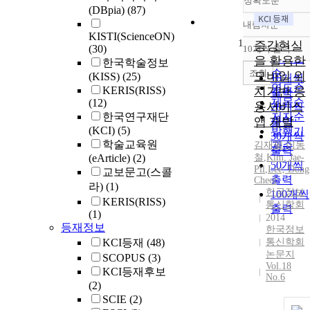
정확도순
(DBpia)
(87)
내림차순
정확도
KISTI(ScienceON)
1
순
증강현실
(30)
10개씩 출력
내림차
인기도
을 활용한
한국학술정보
순
조회
모바일 위
(KISS)
(25)
10개씩
연도순
KERIS(RISS)
치기반 응
출력
제목순
(12)
용서비스
20개씩
한국연구재단
저자순
앱 개발
출력
(KCI)
(5)
발행기
30개씩
학술교육원
김재필
관순
,
이동
출력
(eArticle)
(2)
철
,
Kim
,
Jae-
50개씩
Pil
,
Lee, Dong
교보문고(스콜
출력
Cheol
라)
(1)
한국정보
100개씩
KERIS(RISS)
통신학회
출력
(1)
2014
등재정보
한국정보
KCI등재
(48)
통신학회
논문지
SCOPUS
(3)
Vol.18
KCI등재후보
No.6
(2)
SCIE
(2)