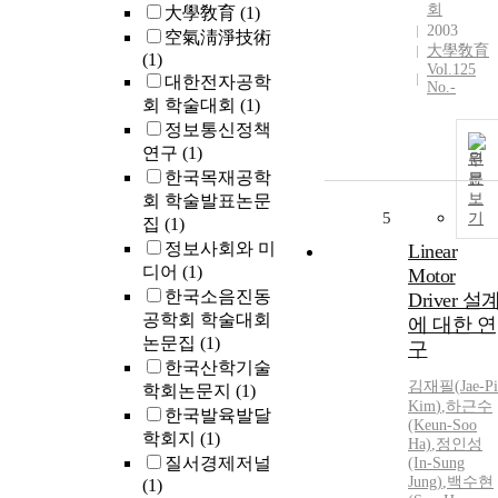
회
大學敎育
(1)
2003
空氣淸淨技術
大學敎育
(1)
Vol.125
대한전자공학
No.-
회 학술대회
(1)
정보통신정책
연구
(1)
원
한국목재공학
문
보
회 학술발표논문
5
기
집
(1)
정보사회와 미
Linear
디어
(1)
Motor
한국소음진동
Driver 설
공학회 학술대회
에 대한 연
논문집
(1)
구
한국산학기술
김재필
(
Jae-Pi
학회논문지
(1)
Kim
)
,
하근수
한국발육발달
(Keun-Soo
학회지
(1)
Ha)
,
정인성
질서경제저널
(In-Sung
Jung)
,
백수현
(1)