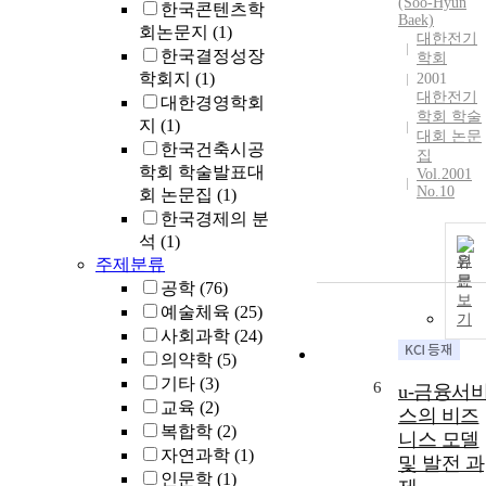
(Soo-Hyun
한국콘텐츠학
Baek)
회논문지
(1)
대한전기
한국결정성장
학회
학회지
(1)
2001
대한전기
대한경영학회
학회 학술
지
(1)
대회 논문
한국건축시공
집
학회 학술발표대
Vol.2001
No.10
회 논문집
(1)
한국경제의 분
석
(1)
원
주제분류
문
공학
(76)
보
예술체육
(25)
기
사회과학
(24)
의약학
(5)
기타
(3)
6
u-금융서
교육
(2)
스의 비즈
복합학
(2)
니스 모델
자연과학
(1)
및 발전 과
인문학
(1)