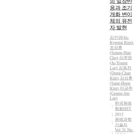
의 일장반
응과 조기
개화 변이
체의 유전
자 발현
김인경
(
In-
Kyeong
Kim
)
조성훈
(Soung-Hun
Cho)
,
이주영
(Ju-Young
Lee)
,
김동찬
(Dong-Chan
Kim
)
,
김상훈
(Sang-Hoon
Kim
)
,
이긍주
(Geung-Joo
Lee)
한국원예
학회HST
2013
원예과학
기술지
Vol.31 No.