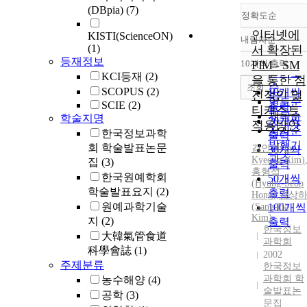
(DBpia)
(7)
정확도순
인터넷에
KISTI(ScienceON)
내림차순
정확도
(1)
서 확장된
순
등재정보
10개씩 출력
PIM - SM
내림차
인기도
KCI등재
(2)
을 통한 점
순
조회
SCOPUS
(2)
10개씩
진적인 멀
연도순
SCIE
(2)
출력
티캐스트
제목순
학술지명
20개씩
적용방안
저자순
한국정보과학
출력
발행기
회 학술발표논문
김인경
(
In-
30개씩
관순
Kyeong
Kim
)
집
(3)
출력
홍형섭
한국원예학회
50개씩
(Hyung-Seop
학술발표요지
(2)
출력
Hong)
,
김상
원예과학기술
(Sang-Ha
100개씩
Kim
)
지
(2)
출력
한국정보
大韓氣管食道
과학회
科學會誌
(1)
2002
주제분류
한국정보
과학회 학
농수해양
(4)
술발표논
공학
(3)
문집