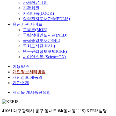
사서커뮤니티
기관회원
지식나눔(LOOK)
의학전자도서관(MEDLIS)
유관기관 사이트
교육부(MOE)
국립장애인도서관(NLD)
국립중앙도서관(NL)
국회도서관(NAL)
연구윤리정보포털(CRE)
사이언스온 (ScienceON)
이용약관
개인정보처리방침
개인정보 재동의
기관소개
저작물 게시중단요청
41061 대구광역시 동구 동내로 64(동내동1119) KERIS빌딩