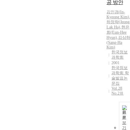
공 방안
김인경
(
In-
Kyeong
Kim
)
하정락(Jeong
Lak Ha)
,
현은
희(Eun-Hee
Hyun)
,
김상
(Sang-Ha
Kim
)
한국정보
과학회
2001
한국정보
과학회 학
술발표논
문집
Vol.28
No.2Ⅲ
원
문
보
기