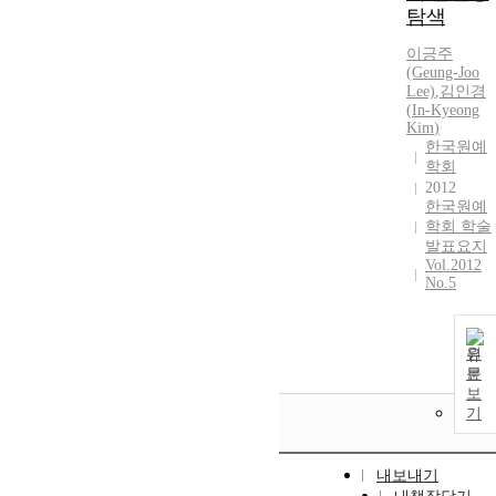
탐색
이긍주
(Geung-Joo
Lee)
,
김인경
(
In-Kyeong
Kim
)
한국원예
학회
2012
한국원예
학회 학술
발표요지
Vol.2012
No.5
원
문
보
기
내보내기