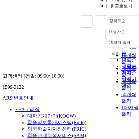
내책장담기
한글로보기
정확도순
내림차순
정확도
순
10개씩 출력
내림차
인기도
순
조회
10개씩
연도순
출력
제목순
20개씩
저자순
출력
고객센터 (평일: 09:00~18:00)
발행기
30개씩
관순
1599-3122
출력
50개씩
ARS 번호안내
출력
100개씩
관련누리집
출력
대학공개강의(KOCW)
학술정보통계시스템(Rinfo)
외국학술지지원센터(FRIC)
학술관계분석서비스(SAM)