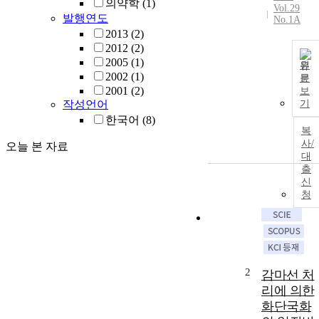
의약학
(1)
Vol.29
발행연도
No.1A
2013
(2)
2012
(2)
2005
(1)
원
2002
(1)
문
2001
(2)
보
작성언어
기
한국어
(8)
복
사/
오늘 본 자료
대
출
신
청
2
감마선 처
리에 의한
화단국화