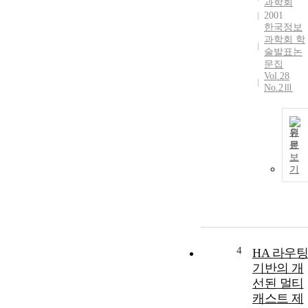
과학회
2001
한국정보
과학회 학
술발표논
문집
Vol.28
No.2Ⅲ
원
문
보
기
4
HA 라우팅
기반의 개
선된 멀티
캐스트 제