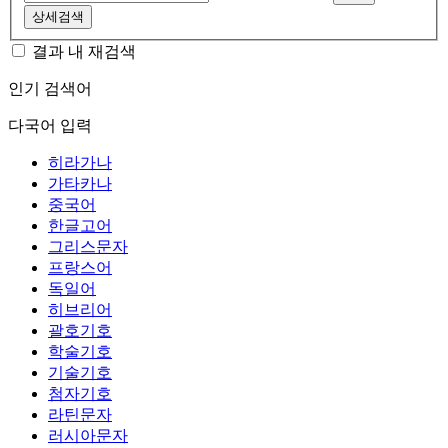
상세검색
결과 내 재검색
인기 검색어
다국어 입력
히라가나
가타카나
중국어
한글고어
그리스문자
프랑스어
독일어
히브리어
괄호기호
학술기호
기술기호
첨자기호
라틴문자
러시아문자