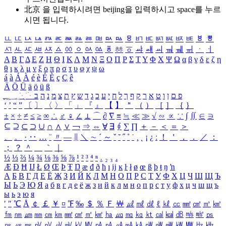
北京 을 입력하시려면
beijing
을 입력하시고 space를 누르
시면 됩니다.
ㅥ
ㅦ
ㅧ
ㅨ
ㅩ
ㅪ
ㅫ
ㅬ
ㅭ
ㅮ
ㅯ
ㅰ
ㅱ
ㅲ
ㅳ
ㅴ
ㅵ
ㅶ
ㅷ
ㅸ
ㅹ
ㅺ
ㅻ
ㅼ
ㅽ
ㅾ
ㅿ
ㆀ
ㆁ
ㆂ
ㆃ
ㆄ
ㆅ
ㆆ
ㆇ
ㆈ
ㆉ
ㆊ
ㆋ
ㆌ
ㆍ
ㆎ
Α
Β
Γ
Δ
Ε
Ζ
Η
Θ
Ι
Κ
Λ
Μ
Ν
Ξ
Ο
Π
Ρ
Σ
Τ
Υ
Φ
Χ
Ψ
Ω
α
β
γ
δ
ε
ζ
η
θ
ι
κ
λ
μ
ν
ξ
ο
π
ρ
σ
τ
υ
φ
χ
ψ
ω
á
à
Á
À
é
è
É
È
ç
Ç
ê
Ä
Ö
Ü
ä
ö
ü
ß
ְ
ֳ
ֲ
ֱ
ָ
ַ
ֵ
ֶ
ִ
ֹ
ּ
ֻ
ׂ
ׁ
ּ
ב
ה
נ
מ
צ
ת
ץ
ש
ד
ג
כ
ע
י
ח
ל
ך
ף
ק
ר
א
ט
ו
ן
ם
פ
‘
’
“
”
〔
〕
〈
〉
「
」
『
』
【
】
＂
（
）
［
］
｛
｝
±
×
÷
≠
≤
≥
∞
∴
♂
♀
∠
⊥
⌒
∂
∇
≡
≒
≪
≫
√
∽
∝
∵
∫
∬
∈
∋
⊆
⊇
⊂
⊃
∪
∩
∧
∨
￢
⇒
⇔
∀
∃
∮
∑
∏
＋
－
＜
＝
＞
、
。
·
‥
…
¨
〃
―
∥
＼
∼
´
～
ˇ
˘
˝
˚
˙
¸
˛
¡
¿
ː
！
＇
，
．
／
：
；
？
＾
＿
｀
｜
½
⅓
⅔
¼
¾
⅛
⅜
⅝
⅞
¹
²
³
⁴
ⁿ
₁
₂
₃
₄
Æ
Ð
Ħ
Ĳ
Ł
Ø
Œ
Þ
Ŧ
Ŋ
æ
đ
ð
ħ
ı
ĳ
ĸ
ŀ
ł
ø
œ
ß
þ
ŧ
ŋ
ŉ
А
Б
В
Г
Д
Е
Ё
Ж
З
И
Й
К
Л
М
Н
О
П
Р
С
Т
У
Ф
Х
Ц
Ч
Ш
Щ
Ъ
Ы
Ь
Э
Ю
Я
а
б
в
г
д
е
ё
ж
з
и
й
к
л
м
н
о
п
р
с
т
у
ф
х
ц
ч
ш
щ
ъ
ы
ь
э
ю
я
′
″
℃
Å
￠
￡
￥
¤
℉
‰
＄
％
Ｆ
￦
㎕
㎖
㎗
ℓ
㎘
㏄
㎣
㎤
㎥
㎦
㎙
㎚
㎛
㎜
㎝
㎞
㎟
㎠
㎡
㎢
㏊
㎍
㎎
㎏
㏏
㎈
㎉
㏈
㎧
㎨
㎰
㎱
㎲
㎳
㎴
㎵
㎶
㎷
㎸
㎹
㎀
㎁
㎂
㎃
㎄
㎺
㎻
㎽
㎾
㎿
㎐
㎑