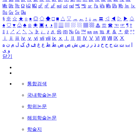
㎒
㎓
㎔
Ω
㏀
㏁
㎊
㎋
㎌
㏖
㏅
㎭
㎮
㎯
㏛
㎩
㎪
㎫
㎬
㏝
㏐
㏓
㏃
㏉
㏜
㏆
§
※
☆
★
○
●
◎
◇
◆
□
■
△
▽
→
←
↑
↓
↔
〓
◁
◀
▷
▶
♤
♠
♡
♥
♧
♣
⊙
◈
▣
◐
◑
▒
▤
▥
▨
▧
▦
▩
♨
☏
☎
☜
☞
¶
†
‡
↕
↗
↙
↖
↘
♭
♩
♪
♬
㉿
㈜
№
㏇
™
㏂
㏘
℡
＃
＆
＊
＠
ª
º
ⅰ
ⅱ
ⅲ
ⅳ
ⅴ
ⅵ
ⅶ
ⅷ
ⅸ
ⅹ
Ⅰ
Ⅱ
Ⅲ
Ⅳ
Ⅴ
Ⅵ
Ⅶ
Ⅷ
Ⅸ
Ⅹ
ا
ب
ت
ث
ج
ح
خ
د
ذ
ر
ز
س
ش
ص
ض
ط
ظ
ع
غ
ف
ق
ک
ل
م
ن
ه
و
ی
닫기
통합검색
국내학술논문
학위논문
해외학술논문
학술지