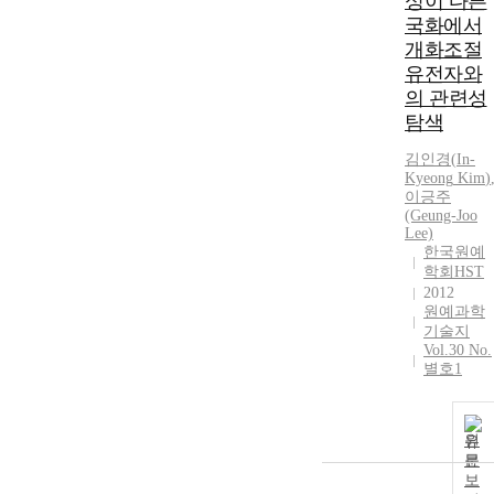
성이 다른
국화에서
개화조절
유전자와
의 관련성
탐색
김인경
(
In-
Kyeong
Kim
)
이긍주
(Geung-Joo
Lee)
한국원예
학회HST
2012
원예과학
기술지
Vol.30 No.
별호1
원
문
보