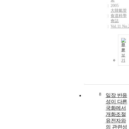
회
2005
大韓氣管
食道科學
會誌
Vol.11 No.
원
문
보
기
8
일장 반응
성이 다른
국화에서
개화조절
유전자와
의 관련성