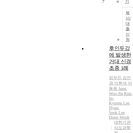
7
기
복
사/
대
출
신
청
후인두강
에 발생한
거대 신경
초종 1례
정우진
,
김인
경
,
이현석
,
이
동욱
,
Jung,
Woo-Jin
,
Kim
,
In-
Kyeong
,
Lee,
Hyun-
Seok
,
Lee,
Dong-Wook
대한기관
식도과학