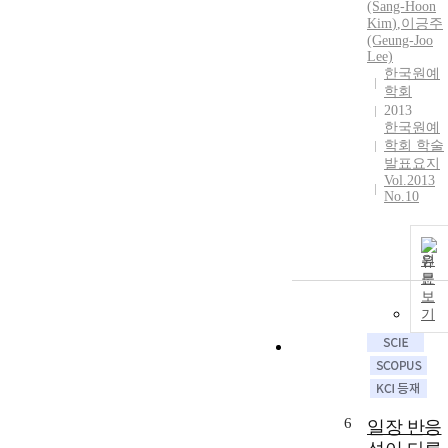
(Sang-Hoon
Kim
)
,
이긍주
(Geung-Joo
Lee)
한국원예
학회
2013
한국원예
학회 학술
발표요지
Vol.2013
No.10
원
문
보
기
6
일장 반응