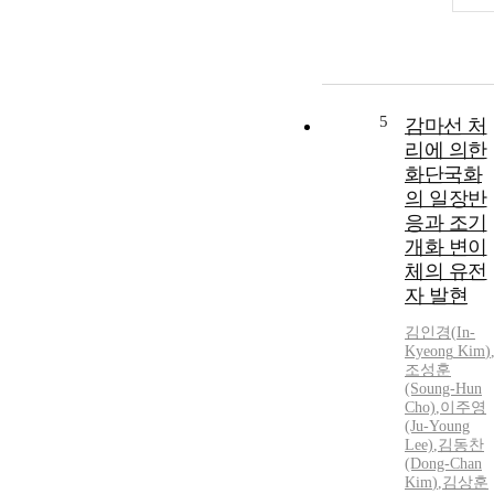
5
감마선 처
리에 의한
화단국화
의 일장반
응과 조기
개화 변이
체의 유전
자 발현
김인경
(
In-
Kyeong
Kim
)
조성훈
(Soung-Hun
Cho)
,
이주영
(Ju-Young
Lee)
,
김동찬
(Dong-Chan
Kim
)
,
김상훈