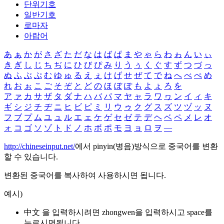
단위기호
일반기호
로마자
아랍어
あ
ぁ
か
が
さ
ざ
た
だ
な
は
ば
ぱ
ま
や
ゃ
ら
わ
ゎ
ん
い
ぃ
き
ぎ
し
じ
ち
ぢ
に
ひ
び
ぴ
み
り
う
ぅ
く
ぐ
す
ず
つ
づ
っ
ぬ
ふ
ぶ
ぷ
む
ゆ
ゅ
る
え
ぇ
け
げ
せ
ぜ
て
で
ね
へ
べ
ぺ
め
れ
お
ぉ
こ
ご
そ
ぞ
と
ど
の
ほ
ぼ
ぽ
も
よ
ょ
ろ
を
ア
ァ
カ
サ
ザ
タ
ダ
ナ
ハ
バ
パ
マ
ヤ
ャ
ラ
ワ
ヮ
ン
イ
ィ
キ
ギ
シ
ジ
チ
ヂ
ニ
ヒ
ビ
ピ
ミ
リ
ウ
ゥ
ク
グ
ス
ズ
ツ
ヅ
ッ
ヌ
フ
ブ
プ
ム
ユ
ュ
ル
エ
ェ
ケ
ゲ
セ
ゼ
テ
デ
ヘ
ベ
ペ
メ
レ
オ
ォ
コ
ゴ
ソ
ゾ
ト
ド
ノ
ホ
ボ
ポ
モ
ヨ
ョ
ロ
ヲ
―
http://chineseinput.net/
에서 pinyin(병음)방식으로 중국어를 변환
할 수 있습니다.
변환된 중국어를 복사하여 사용하시면 됩니다.
예시)
中文 을 입력하시려면
zhongwen
을 입력하시고 space를
누르시면됩니다.