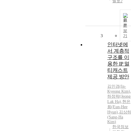
별호2
원
문
보
3
기
인터넷에
서 계층적
구조를 이
용한 IP 멀
티캐스트
제공 방안
김인경
(
In-
Kyeong
Kim
)
하정락(Jeong
Lak Ha)
,
현은
희(Eun-Hee
Hyun)
,
김상
(Sang-Ha
Kim
)
한국정보