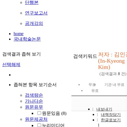
단행본
연구보고서
공개강의
home
국내학술논문
저자 : 김인
검색결과 좁혀 보기
검색키워드
(In-Kyeong
선택해제
Kim)
(검색결과
8
건)
좁혀본 항목 보기순서
무료
기관 내 무료
유료
검색량순
가나다순
원문유무
내보내기
원문있음
(8)
내책장담기
원문제공처
한글로보기
1
누리미디어