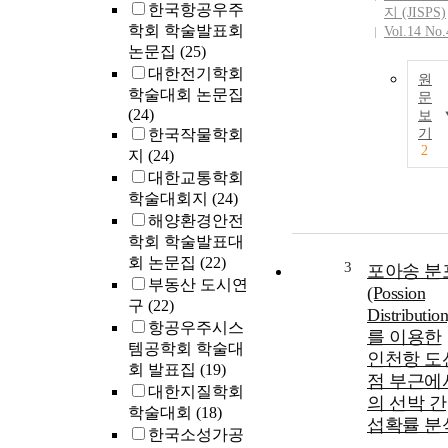
한국항공우주
지 (JISPS)
학회 학술발표회
Vol.14 No.
논문집
(25)
대한전기학회
원
학술대회 논문집
문
(24)
보
한국작물학회
기
2
지
(24)
대한교통학회
학술대회지
(24)
해양환경안전
학회 학술발표대
회 논문집
(22)
3
포아송 분
부동산 도시연
(Possion
구
(22)
Distribution
항공우주시스
를 이용한
템공학회 학술대
인천항 도
회 발표집
(19)
점 부근에
대한지질학회
의 선박 간
학술대회
(18)
섭확률 분
한국소성가공