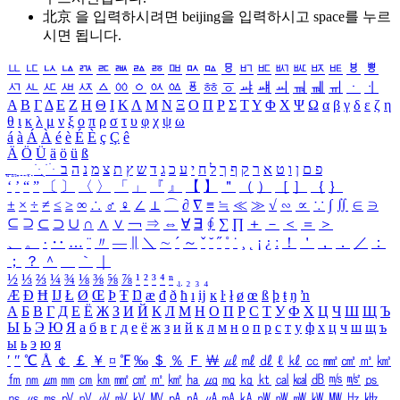
北京 을 입력하시려면
beijing
을 입력하시고 space를 누르
시면 됩니다.
ㅥ
ㅦ
ㅧ
ㅨ
ㅩ
ㅪ
ㅫ
ㅬ
ㅭ
ㅮ
ㅯ
ㅰ
ㅱ
ㅲ
ㅳ
ㅴ
ㅵ
ㅶ
ㅷ
ㅸ
ㅹ
ㅺ
ㅻ
ㅼ
ㅽ
ㅾ
ㅿ
ㆀ
ㆁ
ㆂ
ㆃ
ㆄ
ㆅ
ㆆ
ㆇ
ㆈ
ㆉ
ㆊ
ㆋ
ㆌ
ㆍ
ㆎ
Α
Β
Γ
Δ
Ε
Ζ
Η
Θ
Ι
Κ
Λ
Μ
Ν
Ξ
Ο
Π
Ρ
Σ
Τ
Υ
Φ
Χ
Ψ
Ω
α
β
γ
δ
ε
ζ
η
θ
ι
κ
λ
μ
ν
ξ
ο
π
ρ
σ
τ
υ
φ
χ
ψ
ω
á
à
Á
À
é
è
É
È
ç
Ç
ê
Ä
Ö
Ü
ä
ö
ü
ß
ְ
ֳ
ֲ
ֱ
ָ
ַ
ֵ
ֶ
ִ
ֹ
ּ
ֻ
ׂ
ׁ
ּ
ב
ה
נ
מ
צ
ת
ץ
ש
ד
ג
כ
ע
י
ח
ל
ך
ף
ק
ר
א
ט
ו
ן
ם
פ
‘
’
“
”
〔
〕
〈
〉
「
」
『
』
【
】
＂
（
）
［
］
｛
｝
±
×
÷
≠
≤
≥
∞
∴
♂
♀
∠
⊥
⌒
∂
∇
≡
≒
≪
≫
√
∽
∝
∵
∫
∬
∈
∋
⊆
⊇
⊂
⊃
∪
∩
∧
∨
￢
⇒
⇔
∀
∃
∮
∑
∏
＋
－
＜
＝
＞
、
。
·
‥
…
¨
〃
―
∥
＼
∼
´
～
ˇ
˘
˝
˚
˙
¸
˛
¡
¿
ː
！
＇
，
．
／
：
；
？
＾
＿
｀
｜
½
⅓
⅔
¼
¾
⅛
⅜
⅝
⅞
¹
²
³
⁴
ⁿ
₁
₂
₃
₄
Æ
Ð
Ħ
Ĳ
Ł
Ø
Œ
Þ
Ŧ
Ŋ
æ
đ
ð
ħ
ı
ĳ
ĸ
ŀ
ł
ø
œ
ß
þ
ŧ
ŋ
ŉ
А
Б
В
Г
Д
Е
Ё
Ж
З
И
Й
К
Л
М
Н
О
П
Р
С
Т
У
Ф
Х
Ц
Ч
Ш
Щ
Ъ
Ы
Ь
Э
Ю
Я
а
б
в
г
д
е
ё
ж
з
и
й
к
л
м
н
о
п
р
с
т
у
ф
х
ц
ч
ш
щ
ъ
ы
ь
э
ю
я
′
″
℃
Å
￠
￡
￥
¤
℉
‰
＄
％
Ｆ
￦
㎕
㎖
㎗
ℓ
㎘
㏄
㎣
㎤
㎥
㎦
㎙
㎚
㎛
㎜
㎝
㎞
㎟
㎠
㎡
㎢
㏊
㎍
㎎
㎏
㏏
㎈
㎉
㏈
㎧
㎨
㎰
㎱
㎲
㎳
㎴
㎵
㎶
㎷
㎸
㎹
㎀
㎁
㎂
㎃
㎄
㎺
㎻
㎽
㎾
㎿
㎐
㎑