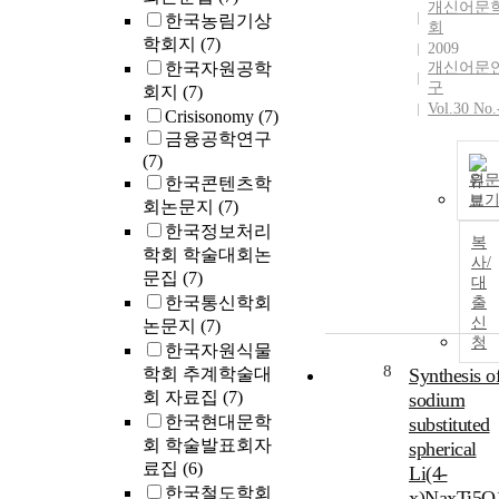
개신어문
한국농림기상
회
학회지
(7)
2009
한국자원공학
개신어문
구
회지
(7)
Vol.30 No.
Crisisonomy
(7)
금융공학연구
(7)
원
한국콘텐츠학
보
회논문지
(7)
한국정보처리
복
학회 학술대회논
사/
문집
(7)
대
한국통신학회
출
신
논문지
(7)
청
한국자원식물
8
학회 추계학술대
Synthesis o
회 자료집
(7)
sodium
한국현대문학
substituted
회 학술발표회자
spherical
료집
(6)
Li(4-
한국철도학회
x)NaxTi5O