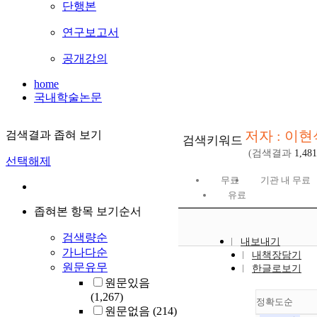
단행본
연구보고서
공개강의
home
국내학술논문
저자 : 이현
검색결과 좁혀 보기
검색키워드
(검색결과
1,481
선택해제
무료
기관 내 무료
유료
좁혀본 항목 보기순서
검색량순
내보내기
가나다순
내책장담기
원문유무
한글로보기
원문있음
(1,267)
정확도순
원문없음
(214)