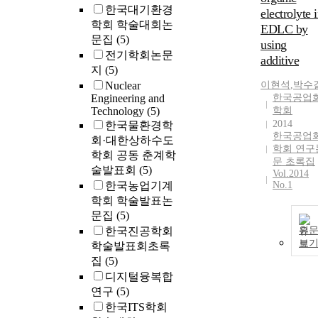
한국대기환경
electrolyte 
학회 학술대회논
EDLC by
문집
(5)
using
전기학회논문
additive
지
(5)
Nuclear
이현석
,
박수
Engineering and
한국공업
Technology
(5)
학회
2014
한국물환경학
한국공업
회·대한상하수도
학회 연구
학회 공동 춘계학
문 초록집
술발표회
(5)
Vol.2014
한국농업기계
No.1
학회 학술발표논
문집
(5)
한국진공학회
원
보
학술발표회초록
집
(5)
디지털융복합
연구
(5)
한국ITS학회