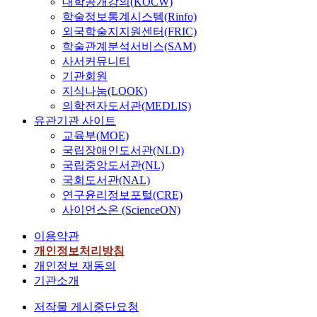
대학공개강의(KOCW)
학술정보통계시스템(Rinfo)
외국학술지지원센터(FRIC)
학술관계분석서비스(SAM)
사서커뮤니티
기관회원
지식나눔(LOOK)
의학전자도서관(MEDLIS)
유관기관 사이트
교육부(MOE)
국립장애인도서관(NLD)
국립중앙도서관(NL)
국회도서관(NAL)
연구윤리정보포털(CRE)
사이언스온 (ScienceON)
이용약관
개인정보처리방침
개인정보 재동의
기관소개
저작물 게시중단요청