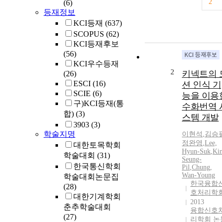
2
(6)
등재정보
KCI등재
(637)
SCOPUS
(62)
KCI등재후보
(56)
KCI우수등재
2
키넥트의 
(26)
ESCI
(16)
션 인식 기
SCIE
(6)
능을 이용
구)KCI등재(통
수화번역 
합)
(3)
스템 개발
3903
(3)
학술지명
이현석
,
김승
정완영
,
Lee,
대한토목학회
Hyun-Suk
,
Ki
학술대회
(31)
Seung-
한국통신학회
Pil
,
Chung,
Wan-Young
학술대회논문집
한국융합
(28)
호처리학
대한기계학회
2013
춘추학술대회
융합신호
(27)
리학회 논