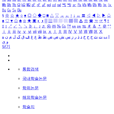
㎒
㎓
㎔
Ω
㏀
㏁
㎊
㎋
㎌
㏖
㏅
㎭
㎮
㎯
㏛
㎩
㎪
㎫
㎬
㏝
㏐
㏓
㏃
㏉
㏜
㏆
§
※
☆
★
○
●
◎
◇
◆
□
■
△
▽
→
←
↑
↓
↔
〓
◁
◀
▷
▶
♤
♠
♡
♥
♧
♣
⊙
◈
▣
◐
◑
▒
▤
▥
▨
▧
▦
▩
♨
☏
☎
☜
☞
¶
†
‡
↕
↗
↙
↖
↘
♭
♩
♪
♬
㉿
㈜
№
㏇
™
㏂
㏘
℡
＃
＆
＊
＠
ª
º
ⅰ
ⅱ
ⅲ
ⅳ
ⅴ
ⅵ
ⅶ
ⅷ
ⅸ
ⅹ
Ⅰ
Ⅱ
Ⅲ
Ⅳ
Ⅴ
Ⅵ
Ⅶ
Ⅷ
Ⅸ
Ⅹ
ه
ن
م
ل
ک
ق
ف
غ
ع
ظ
ط
ض
ص
ش
س
ز
ر
ذ
د
خ
ح
ج
ث
ت
ب
ا
ی
و
닫기
통합검색
국내학술논문
학위논문
해외학술논문
학술지