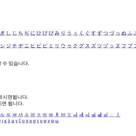
ぎ
し
じ
ち
ぢ
に
ひ
び
ぴ
み
り
う
ぅ
く
ぐ
す
ず
つ
づ
っ
ぬ
ふ
シ
ジ
チ
ヂ
ニ
ヒ
ビ
ピ
ミ
リ
ウ
ゥ
ク
グ
ス
ズ
ツ
ヅ
ッ
ヌ
フ
ブ
할 수 있습니다.
누르시면됩니다.
시면 됩니다.
ㅻ
ㅼ
ㅽ
ㅾ
ㅿ
ㆀ
ㆁ
ㆂ
ㆃ
ㆄ
ㆅ
ㆆ
ㆇ
ㆈ
ㆉ
ㆊ
ㆋ
ㆌ
ㆍ
ㆎ
θ
ι
κ
λ
μ
ν
ξ
ο
π
ρ
σ
τ
υ
φ
χ
ψ
ω