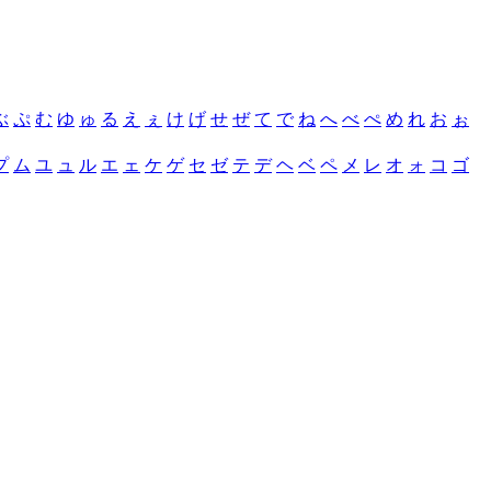
ぶ
ぷ
む
ゆ
ゅ
る
え
ぇ
け
げ
せ
ぜ
て
で
ね
へ
べ
ぺ
め
れ
お
ぉ
プ
ム
ユ
ュ
ル
エ
ェ
ケ
ゲ
セ
ゼ
テ
デ
ヘ
ベ
ペ
メ
レ
オ
ォ
コ
ゴ