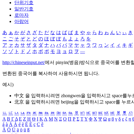
단위기호
일반기호
로마자
아랍어
あ
ぁ
か
が
さ
ざ
た
だ
な
は
ば
ぱ
ま
や
ゃ
ら
わ
ゎ
ん
い
ぃ
き
こ
ご
そ
ぞ
と
ど
の
ほ
ぼ
ぽ
も
よ
ょ
ろ
を
ア
ァ
カ
サ
ザ
タ
ダ
ナ
ハ
バ
パ
マ
ヤ
ャ
ラ
ワ
ヮ
ン
イ
ィ
キ
ギ
ソ
ゾ
ト
ド
ノ
ホ
ボ
ポ
モ
ヨ
ョ
ロ
ヲ
―
http://chineseinput.net/
에서 pinyin(병음)방식으로 중국어를 변환
변환된 중국어를 복사하여 사용하시면 됩니다.
예시)
中文 을 입력하시려면
zhongwen
을 입력하시고 space를
北京 을 입력하시려면
beijing
을 입력하시고 space를 누르
ㅥ
ㅦ
ㅧ
ㅨ
ㅩ
ㅪ
ㅫ
ㅬ
ㅭ
ㅮ
ㅯ
ㅰ
ㅱ
ㅲ
ㅳ
ㅴ
ㅵ
ㅶ
ㅷ
ㅸ
ㅹ
ㅺ
Α
Β
Γ
Δ
Ε
Ζ
Η
Θ
Ι
Κ
Λ
Μ
Ν
Ξ
Ο
Π
Ρ
Σ
Τ
Υ
Φ
Χ
Ψ
Ω
α
β
γ
δ
ε
ζ
η
á
à
Á
À
é
è
É
È
ç
Ç
ê
Ä
Ö
Ü
ä
ö
ü
ß