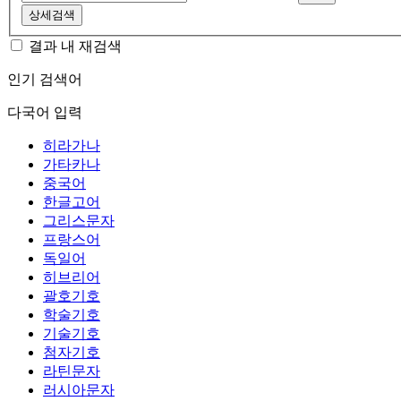
상세검색
결과 내 재검색
인기 검색어
다국어 입력
히라가나
가타카나
중국어
한글고어
그리스문자
프랑스어
독일어
히브리어
괄호기호
학술기호
기술기호
첨자기호
라틴문자
러시아문자