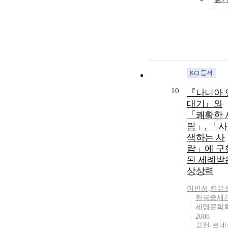
10
『나니아 
대기』와
「쾌활한 
람」, 「사
색하는 사
람」에 구
된 세례받
상상력
이인성
,
한유
한국중세
세영문학
2008
고전·르네