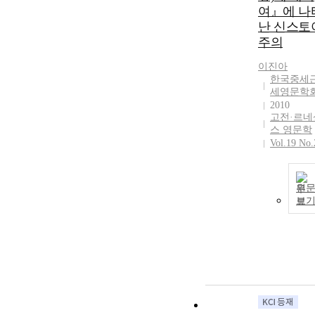
여』에 나
난 신스토
주의
이진아
한국중세
세영문학
2010
고전·르네
스 영문학
Vol.19 No.
원
보