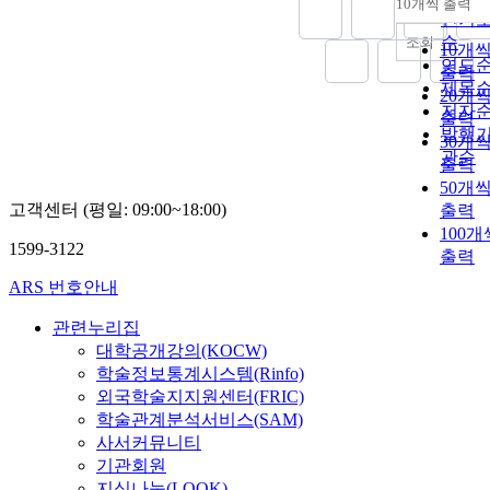
10개씩 출력
내림
인기
순
조회
10개
연도
출력
제목
20개
저자
출력
발행
30개
관순
출력
50개
고객센터 (평일: 09:00~18:00)
출력
100개
1599-3122
출력
ARS 번호안내
관련누리집
대학공개강의(KOCW)
학술정보통계시스템(Rinfo)
외국학술지지원센터(FRIC)
학술관계분석서비스(SAM)
사서커뮤니티
기관회원
지식나눔(LOOK)