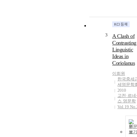
3
A Clash of
Contrasting
Linguistic
Ideas in
Coriolanus
이희원
한국중세
세영문학
2010
고전·르네
스 영문학
Vol.19 No.
원
보