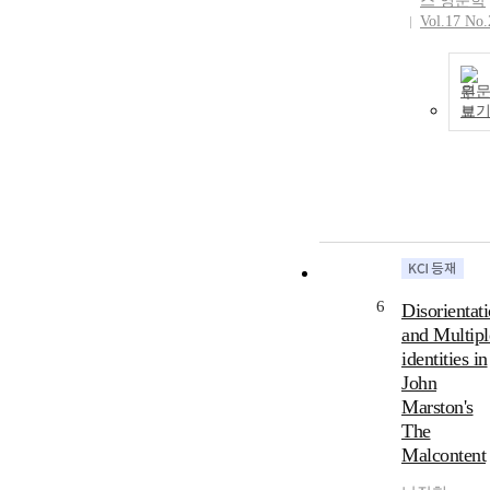
스 영문학
Vol.17 No.
원
보
6
Disorientat
and Multipl
identities in
John
Marston's
The
Malcontent