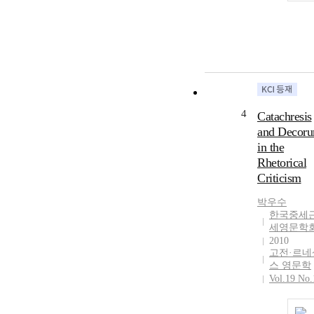
4
Catachresis
and Decor
in the
Rhetorical
Criticism
박우수
한국중세
세영문학
2010
고전·르네
스 영문학
Vol.19 No.