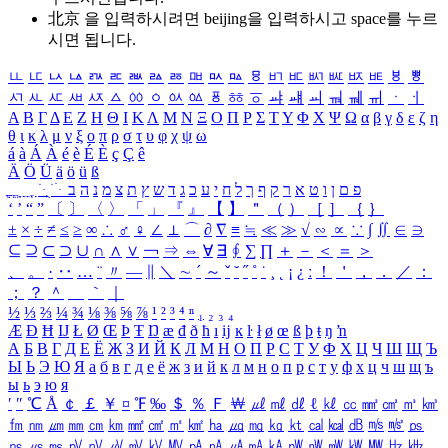
北京 을 입력하시려면
beijing
을 입력하시고 space를 누르
시면 됩니다.
ㅥ
ㅦ
ㅧ
ㅨ
ㅩ
ㅪ
ㅫ
ㅬ
ㅭ
ㅮ
ㅯ
ㅰ
ㅱ
ㅲ
ㅳ
ㅴ
ㅵ
ㅶ
ㅷ
ㅸ
ㅹ
ㅺ
ㅻ
ㅼ
ㅽ
ㅾ
ㅿ
ㆀ
ㆁ
ㆂ
ㆃ
ㆄ
ㆅ
ㆆ
ㆇ
ㆈ
ㆉ
ㆊ
ㆋ
ㆌ
ㆍ
ㆎ
Α
Β
Γ
Δ
Ε
Ζ
Η
Θ
Ι
Κ
Λ
Μ
Ν
Ξ
Ο
Π
Ρ
Σ
Τ
Υ
Φ
Χ
Ψ
Ω
α
β
γ
δ
ε
ζ
η
θ
ι
κ
λ
μ
ν
ξ
ο
π
ρ
σ
τ
υ
φ
χ
ψ
ω
á
à
Á
À
é
è
É
È
ç
Ç
ê
Ä
Ö
Ü
ä
ö
ü
ß
ְ
ֳ
ֲ
ֱ
ָ
ַ
ֵ
ֶ
ִ
ֹ
ּ
ֻ
ׂ
ׁ
ּ
ב
ה
נ
מ
צ
ת
ץ
ש
ד
ג
כ
ע
י
ח
ל
ך
ף
ק
ר
א
ט
ו
ן
ם
פ
‘
’
“
”
〔
〕
〈
〉
「
」
『
』
【
】
＂
（
）
［
］
｛
｝
±
×
÷
≠
≤
≥
∞
∴
♂
♀
∠
⊥
⌒
∂
∇
≡
≒
≪
≫
√
∽
∝
∵
∫
∬
∈
∋
⊆
⊇
⊂
⊃
∪
∩
∧
∨
￢
⇒
⇔
∀
∃
∮
∑
∏
＋
－
＜
＝
＞
、
。
·
‥
…
¨
〃
―
∥
＼
∼
´
～
ˇ
˘
˝
˚
˙
¸
˛
¡
¿
ː
！
＇
，
．
／
：
；
？
＾
＿
｀
｜
½
⅓
⅔
¼
¾
⅛
⅜
⅝
⅞
¹
²
³
⁴
ⁿ
₁
₂
₃
₄
Æ
Ð
Ħ
Ĳ
Ł
Ø
Œ
Þ
Ŧ
Ŋ
æ
đ
ð
ħ
ı
ĳ
ĸ
ŀ
ł
ø
œ
ß
þ
ŧ
ŋ
ŉ
А
Б
В
Г
Д
Е
Ё
Ж
З
И
Й
К
Л
М
Н
О
П
Р
С
Т
У
Ф
Х
Ц
Ч
Ш
Щ
Ъ
Ы
Ь
Э
Ю
Я
а
б
в
г
д
е
ё
ж
з
и
й
к
л
м
н
о
п
р
с
т
у
ф
х
ц
ч
ш
щ
ъ
ы
ь
э
ю
я
′
″
℃
Å
￠
￡
￥
¤
℉
‰
＄
％
Ｆ
￦
㎕
㎖
㎗
ℓ
㎘
㏄
㎣
㎤
㎥
㎦
㎙
㎚
㎛
㎜
㎝
㎞
㎟
㎠
㎡
㎢
㏊
㎍
㎎
㎏
㏏
㎈
㎉
㏈
㎧
㎨
㎰
㎱
㎲
㎳
㎴
㎵
㎶
㎷
㎸
㎹
㎀
㎁
㎂
㎃
㎄
㎺
㎻
㎽
㎾
㎿
㎐
㎑