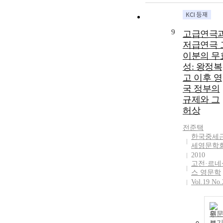
9
고급연극
저급연극 
이분의 무
성: 왕정복
고 이후 영
국 정부의
규제와 그
허상
전준택
한국중세
세영문학
2010
고전·르네
스 영문학
Vol.19 No.
원
보