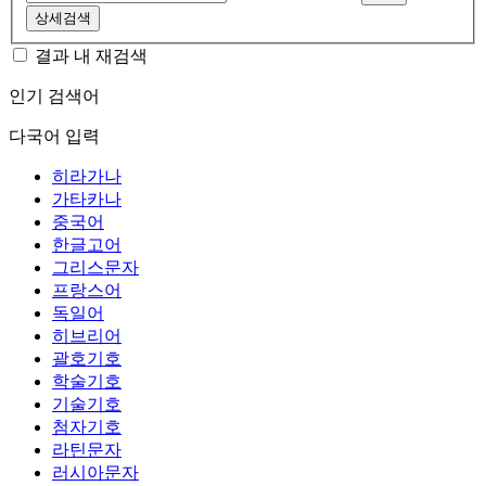
상세검색
결과 내 재검색
인기 검색어
다국어 입력
히라가나
가타카나
중국어
한글고어
그리스문자
프랑스어
독일어
히브리어
괄호기호
학술기호
기술기호
첨자기호
라틴문자
러시아문자