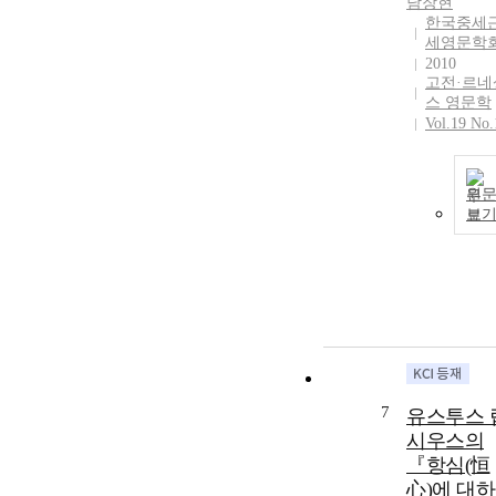
남장현
한국중세
세영문학
2010
고전·르네
스 영문학
Vol.19 No.
원
보
7
유스투스 
시우스의
『항심(恒
心)에 대하