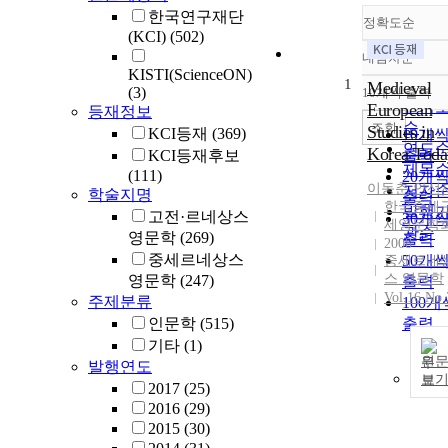
한국연구재단
정확도순
(KCI)
(502)
내림차순
정확
KISTI(ScienceON)
1
순
Medieval
(3)
10개씩 출력
내림
인기
European
등재정보
순
조회
Studies in
KCI등재
(369)
10개
연도
Korea Toda
KCI등재후보
출력
제목
(111)
20개
이동춘
,
안선
저자
학술지명
출력
한국중세
발행
고전·르네상스
30개
세영문학
관순
영문학
(269)
출력
2008
중세르네상스
50개
중세르네
스 영문학
영문학
(247)
출력
Vol.16 No.
주제분류
100개
인문학
(515)
출력
기타
(1)
원
발행연도
보
2017
(25)
2016
(29)
2015
(30)