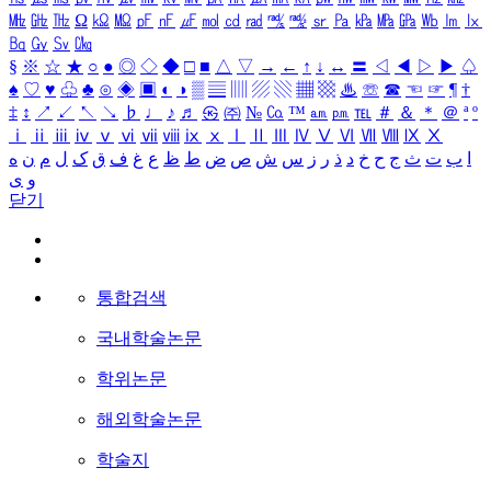
㎒
㎓
㎔
Ω
㏀
㏁
㎊
㎋
㎌
㏖
㏅
㎭
㎮
㎯
㏛
㎩
㎪
㎫
㎬
㏝
㏐
㏓
㏃
㏉
㏜
㏆
§
※
☆
★
○
●
◎
◇
◆
□
■
△
▽
→
←
↑
↓
↔
〓
◁
◀
▷
▶
♤
♠
♡
♥
♧
♣
⊙
◈
▣
◐
◑
▒
▤
▥
▨
▧
▦
▩
♨
☏
☎
☜
☞
¶
†
‡
↕
↗
↙
↖
↘
♭
♩
♪
♬
㉿
㈜
№
㏇
™
㏂
㏘
℡
＃
＆
＊
＠
ª
º
ⅰ
ⅱ
ⅲ
ⅳ
ⅴ
ⅵ
ⅶ
ⅷ
ⅸ
ⅹ
Ⅰ
Ⅱ
Ⅲ
Ⅳ
Ⅴ
Ⅵ
Ⅶ
Ⅷ
Ⅸ
Ⅹ
ا
ب
ت
ث
ج
ح
خ
د
ذ
ر
ز
س
ش
ص
ض
ط
ظ
ع
غ
ف
ق
ک
ل
م
ن
ه
و
ی
닫기
통합검색
국내학술논문
학위논문
해외학술논문
학술지