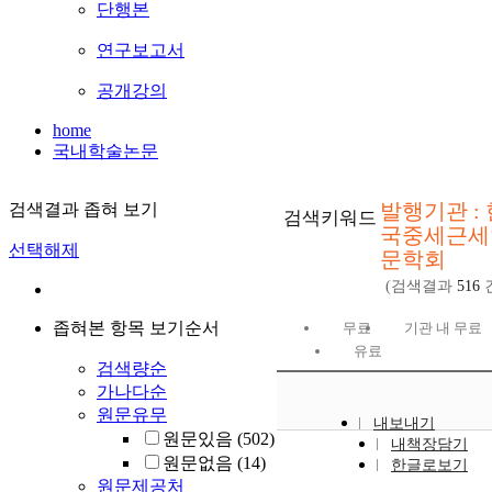
단행본
연구보고서
공개강의
home
국내학술논문
발행기관 : 
검색결과 좁혀 보기
검색키워드
국중세근세
선택해제
문학회
(검색결과
516
좁혀본 항목 보기순서
무료
기관 내 무료
유료
검색량순
가나다순
원문유무
내보내기
원문있음
(502)
내책장담기
원문없음
(14)
한글로보기
원문제공처