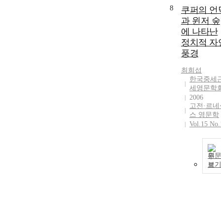
8
쿠퍼의 언
과 윈저 숲
에 나타난
정치적 자
풍경
최희섭
한국중세
세영문학
2006
고전·르네
스 영문학
Vol.15 No.
원
보