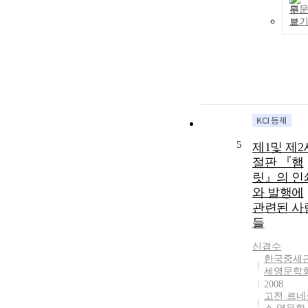
원
보
5
제1및 제2
절판 『햄
릿』의 인
와 발행에
관련된 사
들
신겸수
한국중세
세영문학
2008
고전·르네