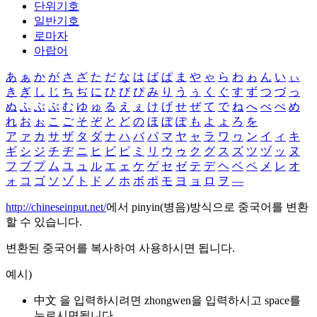
단위기호
일반기호
로마자
아랍어
あ
ぁ
か
が
さ
ざ
た
だ
な
は
ば
ぱ
ま
や
ゃ
ら
わ
ゎ
ん
い
ぃ
き
ぎ
し
じ
ち
ぢ
に
ひ
び
ぴ
み
り
う
ぅ
く
ぐ
す
ず
つ
づ
っ
ぬ
ふ
ぶ
ぷ
む
ゆ
ゅ
る
え
ぇ
け
げ
せ
ぜ
て
で
ね
へ
べ
ぺ
め
れ
お
ぉ
こ
ご
そ
ぞ
と
ど
の
ほ
ぼ
ぽ
も
よ
ょ
ろ
を
ア
ァ
カ
サ
ザ
タ
ダ
ナ
ハ
バ
パ
マ
ヤ
ャ
ラ
ワ
ヮ
ン
イ
ィ
キ
ギ
シ
ジ
チ
ヂ
ニ
ヒ
ビ
ピ
ミ
リ
ウ
ゥ
ク
グ
ス
ズ
ツ
ヅ
ッ
ヌ
フ
ブ
プ
ム
ユ
ュ
ル
エ
ェ
ケ
ゲ
セ
ゼ
テ
デ
ヘ
ベ
ペ
メ
レ
オ
ォ
コ
ゴ
ソ
ゾ
ト
ド
ノ
ホ
ボ
ポ
モ
ヨ
ョ
ロ
ヲ
―
http://chineseinput.net/
에서 pinyin(병음)방식으로 중국어를 변환
할 수 있습니다.
변환된 중국어를 복사하여 사용하시면 됩니다.
예시)
中文 을 입력하시려면
zhongwen
을 입력하시고 space를
누르시면됩니다.