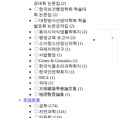
표대회 논문집
(2)
한국보건행정학회 학술대
회 논문집
(2)
대한방사선방어학회 학술
발표회 논문요약집
(2)
동아시아식생활학회지
(2)
평생교육 보고서
(2)
7
소아청소년정신의학
(1)
국제지역연구
(1)
사법행정
(1)
Genes & Genomics
(1)
한국식품조리과학회지
(1)
한국안전학회지
(1)
NICE
(1)
외대
(1)
大韓建築學會論文集
(1)
地理敎育論集
(1)
주제분류
공학
(174)
자연과학
(141)
인문학
(134)