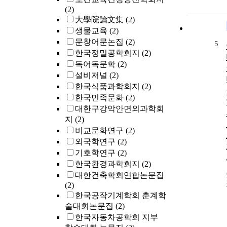
(2)
大學院論文集
(2)
생물교육
(2)
문창어문논집
(2)
5
한국정밀공학회지
(2)
독어독문학
(2)
설비저널
(2)
한국식품과학회지
(2)
한국민족문화
(2)
대한구강악안면외과학회
지
(2)
비교문화연구
(2)
외국학연구
(2)
기호학연구
(2)
한국환경과학회지
(2)
대한건축학회연합논문집
(2)
한국공작기계학회 춘계학
술대회논문집
(2)
한국자동차공학회 지부