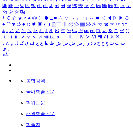
㎒
㎓
㎔
Ω
㏀
㏁
㎊
㎋
㎌
㏖
㏅
㎭
㎮
㎯
㏛
㎩
㎪
㎫
㎬
㏝
㏐
㏓
㏃
㏉
㏜
㏆
§
※
☆
★
○
●
◎
◇
◆
□
■
△
▽
→
←
↑
↓
↔
〓
◁
◀
▷
▶
♤
♠
♡
♥
♧
♣
⊙
◈
▣
◐
◑
▒
▤
▥
▨
▧
▦
▩
♨
☏
☎
☜
☞
¶
†
‡
↕
↗
↙
↖
↘
♭
♩
♪
♬
㉿
㈜
№
㏇
™
㏂
㏘
℡
＃
＆
＊
＠
ª
º
ⅰ
ⅱ
ⅲ
ⅳ
ⅴ
ⅵ
ⅶ
ⅷ
ⅸ
ⅹ
Ⅰ
Ⅱ
Ⅲ
Ⅳ
Ⅴ
Ⅵ
Ⅶ
Ⅷ
Ⅸ
Ⅹ
ا
ب
ت
ث
ج
ح
خ
د
ذ
ر
ز
س
ش
ص
ض
ط
ظ
ع
غ
ف
ق
ک
ل
م
ن
ه
و
ی
닫기
통합검색
국내학술논문
학위논문
해외학술논문
학술지