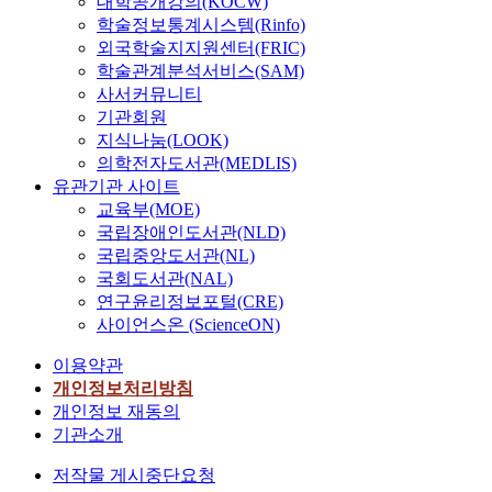
대학공개강의(KOCW)
학술정보통계시스템(Rinfo)
외국학술지지원센터(FRIC)
학술관계분석서비스(SAM)
사서커뮤니티
기관회원
지식나눔(LOOK)
의학전자도서관(MEDLIS)
유관기관 사이트
교육부(MOE)
국립장애인도서관(NLD)
국립중앙도서관(NL)
국회도서관(NAL)
연구윤리정보포털(CRE)
사이언스온 (ScienceON)
이용약관
개인정보처리방침
개인정보 재동의
기관소개
저작물 게시중단요청