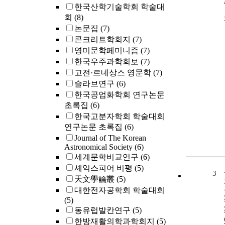
한국산학기술학회 학술대
회
(8)
논문집
(7)
콘크리트학회지
(7)
영미문학페미니즘
(7)
한국우주과학회보
(7)
고전·르네상스 영문학
(7)
슬라브연구
(6)
한국공업화학회 연구논문
초록집
(6)
한국고분자학회 학술대회
연구논문 초록집
(6)
Journal of The Korean
Astronomical Society
(6)
세계문학비교연구
(6)
셰익스피어 비평
(5)
3
天文學論叢
(5)
대한전자공학회 학술대회
(5)
동유럽발칸연구
(5)
한방재활의학과학회지
(5)