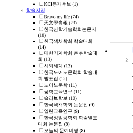
KCI등재후보
(1)
학술지명
Bravo my life
(74)
天文學會報
(23)
한국산학기술학회논문지
(18)
한국색채학회 학술대회
(14)
대한기계학회 춘추학술대
회
(13)
2
시와세계
(13)
한국노어노문학회 학술대
회 발표집
(12)
노어노문학
(11)
공학교육연구
(11)
슬라브학보
(10)
한국색채학회 논문집
(9)
열린교육연구
(9)
한국정밀공학회 학술발표
대회 논문집
(8)
오늘의 문예비평
(8)