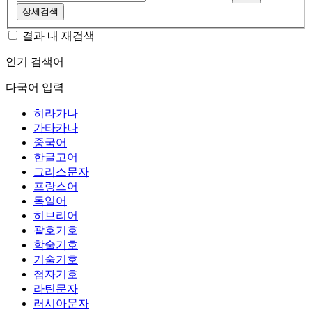
상세검색
결과 내 재검색
인기 검색어
다국어 입력
히라가나
가타카나
중국어
한글고어
그리스문자
프랑스어
독일어
히브리어
괄호기호
학술기호
기술기호
첨자기호
라틴문자
러시아문자