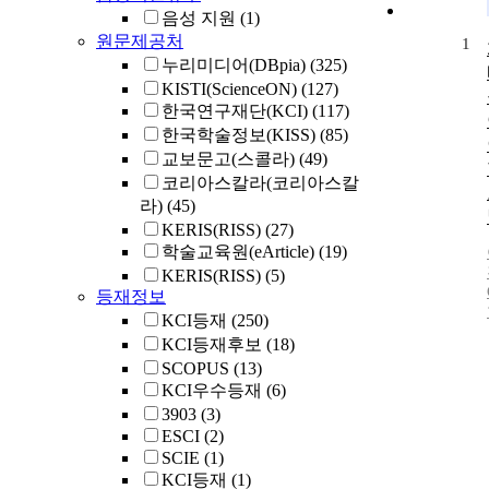
음성 지원
(1)
원문제공처
1
누리미디어(DBpia)
(325)
KISTI(ScienceON)
(127)
한국연구재단(KCI)
(117)
한국학술정보(KISS)
(85)
교보문고(스콜라)
(49)
코리아스칼라(코리아스칼
라)
(45)
KERIS(RISS)
(27)
학술교육원(eArticle)
(19)
KERIS(RISS)
(5)
등재정보
KCI등재
(250)
KCI등재후보
(18)
SCOPUS
(13)
KCI우수등재
(6)
3903
(3)
ESCI
(2)
SCIE
(1)
KCI등재
(1)