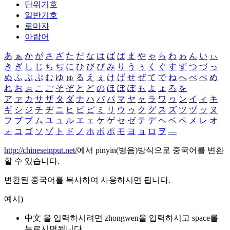
단위기호
일반기호
로마자
아랍어
あ
ぁ
か
が
さ
ざ
た
だ
な
は
ば
ぱ
ま
や
ゃ
ら
わ
ゎ
ん
い
ぃ
き
ぎ
し
じ
ち
ぢ
に
ひ
び
ぴ
み
り
う
ぅ
く
ぐ
す
ず
つ
づ
っ
ぬ
ふ
ぶ
ぷ
む
ゆ
ゅ
る
え
ぇ
け
げ
せ
ぜ
て
で
ね
へ
べ
ぺ
め
れ
お
ぉ
こ
ご
そ
ぞ
と
ど
の
ほ
ぼ
ぽ
も
よ
ょ
ろ
を
ア
ァ
カ
サ
ザ
タ
ダ
ナ
ハ
バ
パ
マ
ヤ
ャ
ラ
ワ
ヮ
ン
イ
ィ
キ
ギ
シ
ジ
チ
ヂ
ニ
ヒ
ビ
ピ
ミ
リ
ウ
ゥ
ク
グ
ス
ズ
ツ
ヅ
ッ
ヌ
フ
ブ
プ
ム
ユ
ュ
ル
エ
ェ
ケ
ゲ
セ
ゼ
テ
デ
ヘ
ベ
ペ
メ
レ
オ
ォ
コ
ゴ
ソ
ゾ
ト
ド
ノ
ホ
ボ
ポ
モ
ヨ
ョ
ロ
ヲ
―
http://chineseinput.net/
에서 pinyin(병음)방식으로 중국어를 변환
할 수 있습니다.
변환된 중국어를 복사하여 사용하시면 됩니다.
예시)
中文 을 입력하시려면
zhongwen
을 입력하시고 space를
누르시면됩니다.