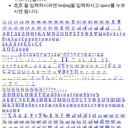
北京 을 입력하시려면
beijing
을 입력하시고 space를 누르
시면 됩니다.
ㅥ
ㅦ
ㅧ
ㅨ
ㅩ
ㅪ
ㅫ
ㅬ
ㅭ
ㅮ
ㅯ
ㅰ
ㅱ
ㅲ
ㅳ
ㅴ
ㅵ
ㅶ
ㅷ
ㅸ
ㅹ
ㅺ
ㅻ
ㅼ
ㅽ
ㅾ
ㅿ
ㆀ
ㆁ
ㆂ
ㆃ
ㆄ
ㆅ
ㆆ
ㆇ
ㆈ
ㆉ
ㆊ
ㆋ
ㆌ
ㆍ
ㆎ
Α
Β
Γ
Δ
Ε
Ζ
Η
Θ
Ι
Κ
Λ
Μ
Ν
Ξ
Ο
Π
Ρ
Σ
Τ
Υ
Φ
Χ
Ψ
Ω
α
β
γ
δ
ε
ζ
η
θ
ι
κ
λ
μ
ν
ξ
ο
π
ρ
σ
τ
υ
φ
χ
ψ
ω
á
à
Á
À
é
è
É
È
ç
Ç
ê
Ä
Ö
Ü
ä
ö
ü
ß
ְ
ֳ
ֲ
ֱ
ָ
ַ
ֵ
ֶ
ִ
ֹ
ּ
ֻ
ׂ
ׁ
ּ
ב
ה
נ
מ
צ
ת
ץ
ש
ד
ג
כ
ע
י
ח
ל
ך
ף
ק
ר
א
ט
ו
ן
ם
פ
‘
’
“
”
〔
〕
〈
〉
「
」
『
』
【
】
＂
（
）
［
］
｛
｝
±
×
÷
≠
≤
≥
∞
∴
♂
♀
∠
⊥
⌒
∂
∇
≡
≒
≪
≫
√
∽
∝
∵
∫
∬
∈
∋
⊆
⊇
⊂
⊃
∪
∩
∧
∨
￢
⇒
⇔
∀
∃
∮
∑
∏
＋
－
＜
＝
＞
、
。
·
‥
…
¨
〃
―
∥
＼
∼
´
～
ˇ
˘
˝
˚
˙
¸
˛
¡
¿
ː
！
＇
，
．
／
：
；
？
＾
＿
｀
｜
½
⅓
⅔
¼
¾
⅛
⅜
⅝
⅞
¹
²
³
⁴
ⁿ
₁
₂
₃
₄
Æ
Ð
Ħ
Ĳ
Ł
Ø
Œ
Þ
Ŧ
Ŋ
æ
đ
ð
ħ
ı
ĳ
ĸ
ŀ
ł
ø
œ
ß
þ
ŧ
ŋ
ŉ
А
Б
В
Г
Д
Е
Ё
Ж
З
И
Й
К
Л
М
Н
О
П
Р
С
Т
У
Ф
Х
Ц
Ч
Ш
Щ
Ъ
Ы
Ь
Э
Ю
Я
а
б
в
г
д
е
ё
ж
з
и
й
к
л
м
н
о
п
р
с
т
у
ф
х
ц
ч
ш
щ
ъ
ы
ь
э
ю
я
′
″
℃
Å
￠
￡
￥
¤
℉
‰
＄
％
Ｆ
￦
㎕
㎖
㎗
ℓ
㎘
㏄
㎣
㎤
㎥
㎦
㎙
㎚
㎛
㎜
㎝
㎞
㎟
㎠
㎡
㎢
㏊
㎍
㎎
㎏
㏏
㎈
㎉
㏈
㎧
㎨
㎰
㎱
㎲
㎳
㎴
㎵
㎶
㎷
㎸
㎹
㎀
㎁
㎂
㎃
㎄
㎺
㎻
㎽
㎾
㎿
㎐
㎑