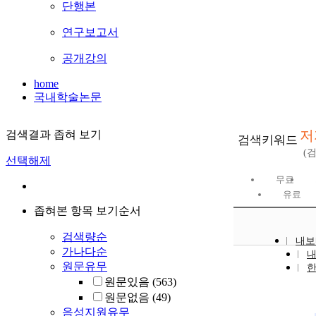
단행본
연구보고서
공개강의
home
국내학술논문
저
검색결과 좁혀 보기
검색키워드
(
선택해제
무료
유료
좁혀본 항목 보기순서
검색량순
내보
가나다순
원문유무
원문있음
(563)
원문없음
(49)
음성지원유무