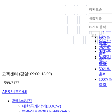
정확도순
내림차순
정확도
순
10개씩 출력
내림차
인기도
순
조회
10개씩
연도순
출력
제목순
20개씩
저자순
출력
발행기
30개씩
관순
출력
50개씩
고객센터 (평일: 09:00~18:00)
출력
100개
1599-3122
출력
ARS 번호안내
관련누리집
대학공개강의(KOCW)
학술정보통계시스템(Rinfo)