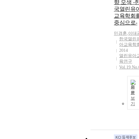
향 모색 -
국열린유
교육학회
중심으로-
민경훈
,
이대
한국열린
아교육학
2014
열린유아
육연구
Vol.19 No.
원
문
보
기