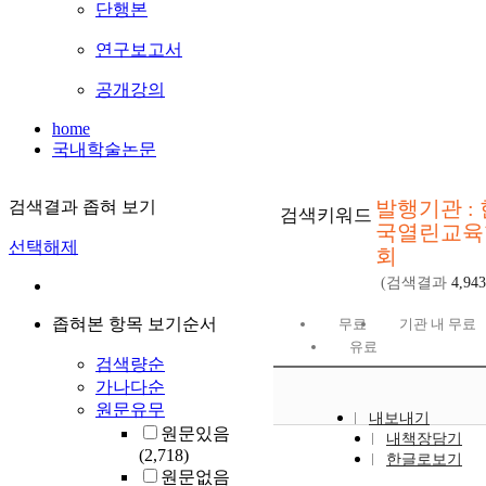
단행본
연구보고서
공개강의
home
국내학술논문
발행기관 : 
검색결과 좁혀 보기
검색키워드
국열린교육
선택해제
회
(검색결과
4,943
좁혀본 항목 보기순서
무료
기관 내 무료
유료
검색량순
가나다순
원문유무
내보내기
원문있음
내책장담기
(2,718)
한글로보기
원문없음