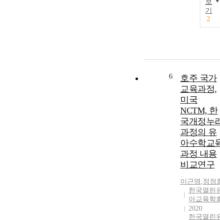
보
기
2
6
호주 국가
교육과정,
미국
NCTM, 한
국개정누
과정의 유
아수학교
과정 내용
비교연구
이근영
,
정정
한국열린
아교육학
2020
한국열린