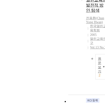
열린교육
발전적 방
안 탐색
전용환(Chun
Yong Hwan)
한국열린
육학회
2005
열린교육
구
Vol.13 No.
원
문
보
기
2