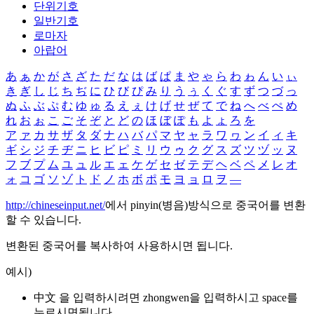
단위기호
일반기호
로마자
아랍어
あ
ぁ
か
が
さ
ざ
た
だ
な
は
ば
ぱ
ま
や
ゃ
ら
わ
ゎ
ん
い
ぃ
き
ぎ
し
じ
ち
ぢ
に
ひ
び
ぴ
み
り
う
ぅ
く
ぐ
す
ず
つ
づ
っ
ぬ
ふ
ぶ
ぷ
む
ゆ
ゅ
る
え
ぇ
け
げ
せ
ぜ
て
で
ね
へ
べ
ぺ
め
れ
お
ぉ
こ
ご
そ
ぞ
と
ど
の
ほ
ぼ
ぽ
も
よ
ょ
ろ
を
ア
ァ
カ
サ
ザ
タ
ダ
ナ
ハ
バ
パ
マ
ヤ
ャ
ラ
ワ
ヮ
ン
イ
ィ
キ
ギ
シ
ジ
チ
ヂ
ニ
ヒ
ビ
ピ
ミ
リ
ウ
ゥ
ク
グ
ス
ズ
ツ
ヅ
ッ
ヌ
フ
ブ
プ
ム
ユ
ュ
ル
エ
ェ
ケ
ゲ
セ
ゼ
テ
デ
ヘ
ベ
ペ
メ
レ
オ
ォ
コ
ゴ
ソ
ゾ
ト
ド
ノ
ホ
ボ
ポ
モ
ヨ
ョ
ロ
ヲ
―
http://chineseinput.net/
에서 pinyin(병음)방식으로 중국어를 변환
할 수 있습니다.
변환된 중국어를 복사하여 사용하시면 됩니다.
예시)
中文 을 입력하시려면
zhongwen
을 입력하시고 space를
누르시면됩니다.