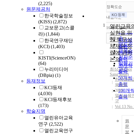
(2,225)
정확도순
원문제공처
한국학술정보
내림차순
정확도
(KISS)
(2,872)
1
순
열린교육
교보문고(스콜
10개씩 출력
내림차
인기도
실현을 위
라)
(1,844)
순
조회
한 책무성
10개씩
한국연구재단
연도순
체제의 정
(KCI)
(1,403)
출력
제목순
립에 관한
20개씩
저자순
KISTI(ScienceON)
논의
출력
(64)
발행기
30개씩
누리미디어
최상근(Choi
관순
출력
Sang keun)
(DBpia)
(1)
50개씩
한국열린
등재정보
출력
육학회
KCI등재
100개
2005
(4,030)
열린교육
출력
KCI등재후보
구
(173)
Vol.13 No.
학술지명
열린유아교육
원
연구
(2,522)
문
열린교육연구
보