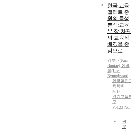
5
한국 교육
엘리트 충
원의 특성
분석:교육
부 장·차관
의 교육적
배경을 중
심으로
김부태(Kim,
Bootae)
,
이병
환(Lee,
Byunghwan)
한국열린
육학회
2015
열린교육
구
Vol.23 No.
원
문