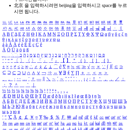
北京 을 입력하시려면
beijing
을 입력하시고 space를 누르
시면 됩니다.
ㅥ
ㅦ
ㅧ
ㅨ
ㅩ
ㅪ
ㅫ
ㅬ
ㅭ
ㅮ
ㅯ
ㅰ
ㅱ
ㅲ
ㅳ
ㅴ
ㅵ
ㅶ
ㅷ
ㅸ
ㅹ
ㅺ
ㅻ
ㅼ
ㅽ
ㅾ
ㅿ
ㆀ
ㆁ
ㆂ
ㆃ
ㆄ
ㆅ
ㆆ
ㆇ
ㆈ
ㆉ
ㆊ
ㆋ
ㆌ
ㆍ
ㆎ
Α
Β
Γ
Δ
Ε
Ζ
Η
Θ
Ι
Κ
Λ
Μ
Ν
Ξ
Ο
Π
Ρ
Σ
Τ
Υ
Φ
Χ
Ψ
Ω
α
β
γ
δ
ε
ζ
η
θ
ι
κ
λ
μ
ν
ξ
ο
π
ρ
σ
τ
υ
φ
χ
ψ
ω
á
à
Á
À
é
è
É
È
ç
Ç
ê
Ä
Ö
Ü
ä
ö
ü
ß
ְ
ֳ
ֲ
ֱ
ָ
ַ
ֵ
ֶ
ִ
ֹ
ּ
ֻ
ׂ
ׁ
ּ
ב
ה
נ
מ
צ
ת
ץ
ש
ד
ג
כ
ע
י
ח
ל
ך
ף
ק
ר
א
ט
ו
ן
ם
פ
‘
’
“
”
〔
〕
〈
〉
「
」
『
』
【
】
＂
（
）
［
］
｛
｝
±
×
÷
≠
≤
≥
∞
∴
♂
♀
∠
⊥
⌒
∂
∇
≡
≒
≪
≫
√
∽
∝
∵
∫
∬
∈
∋
⊆
⊇
⊂
⊃
∪
∩
∧
∨
￢
⇒
⇔
∀
∃
∮
∑
∏
＋
－
＜
＝
＞
、
。
·
‥
…
¨
〃
―
∥
＼
∼
´
～
ˇ
˘
˝
˚
˙
¸
˛
¡
¿
ː
！
＇
，
．
／
：
；
？
＾
＿
｀
｜
½
⅓
⅔
¼
¾
⅛
⅜
⅝
⅞
¹
²
³
⁴
ⁿ
₁
₂
₃
₄
Æ
Ð
Ħ
Ĳ
Ł
Ø
Œ
Þ
Ŧ
Ŋ
æ
đ
ð
ħ
ı
ĳ
ĸ
ŀ
ł
ø
œ
ß
þ
ŧ
ŋ
ŉ
А
Б
В
Г
Д
Е
Ё
Ж
З
И
Й
К
Л
М
Н
О
П
Р
С
Т
У
Ф
Х
Ц
Ч
Ш
Щ
Ъ
Ы
Ь
Э
Ю
Я
а
б
в
г
д
е
ё
ж
з
и
й
к
л
м
н
о
п
р
с
т
у
ф
х
ц
ч
ш
щ
ъ
ы
ь
э
ю
я
′
″
℃
Å
￠
￡
￥
¤
℉
‰
＄
％
Ｆ
￦
㎕
㎖
㎗
ℓ
㎘
㏄
㎣
㎤
㎥
㎦
㎙
㎚
㎛
㎜
㎝
㎞
㎟
㎠
㎡
㎢
㏊
㎍
㎎
㎏
㏏
㎈
㎉
㏈
㎧
㎨
㎰
㎱
㎲
㎳
㎴
㎵
㎶
㎷
㎸
㎹
㎀
㎁
㎂
㎃
㎄
㎺
㎻
㎽
㎾
㎿
㎐
㎑