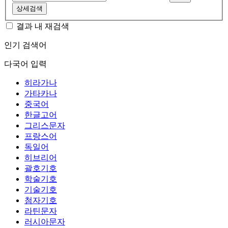
상세검색
결과 내 재검색
인기 검색어
다국어 입력
히라가나
가타카나
중국어
한글고어
그리스문자
프랑스어
독일어
히브리어
괄호기호
학술기호
기술기호
첨자기호
라틴문자
러시아문자