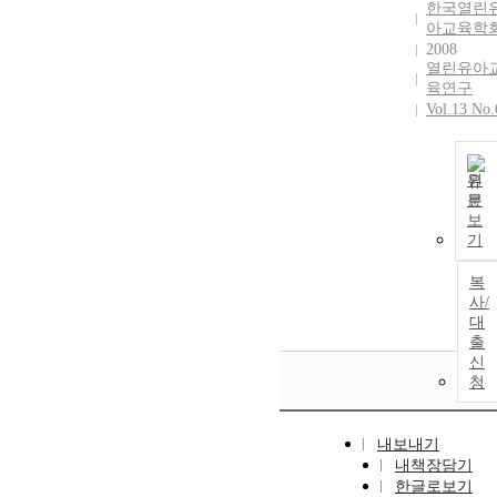
한국열린
아교육학
2008
열린유아
육연구
Vol.13 No.
원
문
보
기
복
사/
대
출
신
청
내보내기
내책장담기
한글로보기