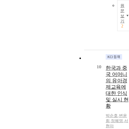
원
문
보
기
2
10
한국과 중
국 어머니
의 유아경
제교육에
대한 인식
및 실시 현
황
박순호
,
변윤
희
,
정혜영
,
서
현아