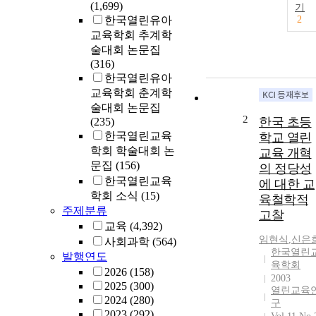
(1,699)
기
한국열린유아
2
교육학회 추계학
술대회 논문집
(316)
한국열린유아
교육학회 춘계학
술대회 논문집
2
한국 초등
(235)
한국열린교육
학교 열린
학회 학술대회 논
교육 개혁
문집
(156)
의 정당성
한국열린교육
에 대한 교
학회 소식
(15)
육철학적
주제분류
고찰
교육
(4,392)
임현식
,
신은
사회과학
(564)
한국열린
발행연도
육학회
2026
(158)
2003
2025
(300)
열린교육
2024
(280)
구
2023
(292)