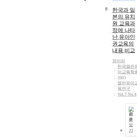
8
한국과 일
본의 유치
원 교육과
정에 나타
난 유아인
권교육의
내용 비교
정미라
한국열린
아교육학
2003
열린유아
육연구
Vol.7 No.4
원
문
보
기