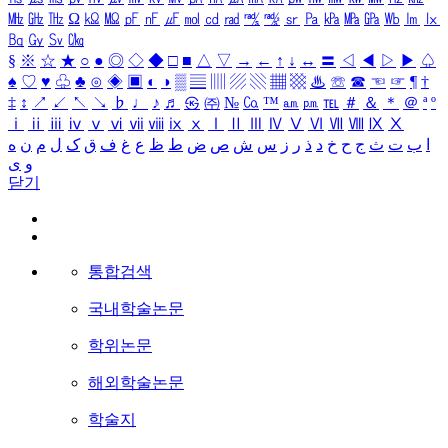
㎒
㎓
㎔
Ω
㏀
㏁
㎊
㎋
㎌
㏖
㏅
㎭
㎮
㎯
㏛
㎩
㎪
㎫
㎬
㏝
㏐
㏓
㏃
㏉
㏜
㏆
§
※
☆
★
○
●
◎
◇
◆
□
■
△
▽
→
←
↑
↓
↔
〓
◁
◀
▷
▶
♤
♠
♡
♥
♧
♣
⊙
◈
▣
◐
◑
▒
▤
▥
▨
▧
▦
▩
♨
☏
☎
☜
☞
¶
†
‡
↕
↗
↙
↖
↘
♭
♩
♪
♬
㉿
㈜
№
㏇
™
㏂
㏘
℡
＃
＆
＊
＠
ª
º
ⅰ
ⅱ
ⅲ
ⅳ
ⅴ
ⅵ
ⅶ
ⅷ
ⅸ
ⅹ
Ⅰ
Ⅱ
Ⅲ
Ⅳ
Ⅴ
Ⅵ
Ⅶ
Ⅷ
Ⅸ
Ⅹ
ا
ب
ت
ث
ج
ح
خ
د
ذ
ر
ز
س
ش
ص
ض
ط
ظ
ع
غ
ف
ق
ک
ل
م
ن
ه
و
ی
닫기
통합검색
국내학술논문
학위논문
해외학술논문
학술지