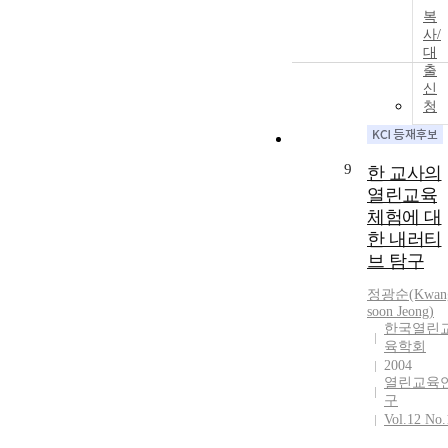
복
사/
대
출
신
청
9
한 교사의
열린교육
체험에 대
한 내러티
브 탐구
정광순(Kwan
soon Jeong)
한국열린
육학회
2004
열린교육
구
Vol.12 No.