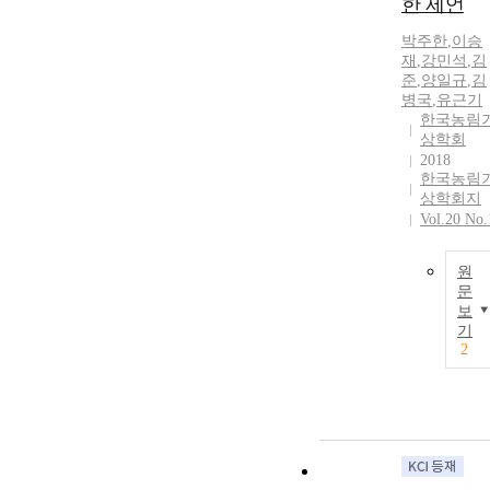
한 제언
박주한
,
이승
재
,
강민석
,
김
준
,
양일규
,
김
병국
,
유근기
한국농림
상학회
2018
한국농림
상학회지
Vol.20 No.
원
문
보
기
2