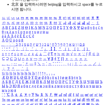
北京 을 입력하시려면
beijing
을 입력하시고 space를 누르
시면 됩니다.
ㅥ
ㅦ
ㅧ
ㅨ
ㅩ
ㅪ
ㅫ
ㅬ
ㅭ
ㅮ
ㅯ
ㅰ
ㅱ
ㅲ
ㅳ
ㅴ
ㅵ
ㅶ
ㅷ
ㅸ
ㅹ
ㅺ
ㅻ
ㅼ
ㅽ
ㅾ
ㅿ
ㆀ
ㆁ
ㆂ
ㆃ
ㆄ
ㆅ
ㆆ
ㆇ
ㆈ
ㆉ
ㆊ
ㆋ
ㆌ
ㆍ
ㆎ
Α
Β
Γ
Δ
Ε
Ζ
Η
Θ
Ι
Κ
Λ
Μ
Ν
Ξ
Ο
Π
Ρ
Σ
Τ
Υ
Φ
Χ
Ψ
Ω
α
β
γ
δ
ε
ζ
η
θ
ι
κ
λ
μ
ν
ξ
ο
π
ρ
σ
τ
υ
φ
χ
ψ
ω
á
à
Á
À
é
è
É
È
ç
Ç
ê
Ä
Ö
Ü
ä
ö
ü
ß
ְ
ֳ
ֲ
ֱ
ָ
ַ
ֵ
ֶ
ִ
ֹ
ּ
ֻ
ׂ
ׁ
ּ
ב
ה
נ
מ
צ
ת
ץ
ש
ד
ג
כ
ע
י
ח
ל
ך
ף
ק
ר
א
ט
ו
ן
ם
פ
‘
’
“
”
〔
〕
〈
〉
「
」
『
』
【
】
＂
（
）
［
］
｛
｝
±
×
÷
≠
≤
≥
∞
∴
♂
♀
∠
⊥
⌒
∂
∇
≡
≒
≪
≫
√
∽
∝
∵
∫
∬
∈
∋
⊆
⊇
⊂
⊃
∪
∩
∧
∨
￢
⇒
⇔
∀
∃
∮
∑
∏
＋
－
＜
＝
＞
、
。
·
‥
…
¨
〃
―
∥
＼
∼
´
～
ˇ
˘
˝
˚
˙
¸
˛
¡
¿
ː
！
＇
，
．
／
：
；
？
＾
＿
｀
｜
½
⅓
⅔
¼
¾
⅛
⅜
⅝
⅞
¹
²
³
⁴
ⁿ
₁
₂
₃
₄
Æ
Ð
Ħ
Ĳ
Ł
Ø
Œ
Þ
Ŧ
Ŋ
æ
đ
ð
ħ
ı
ĳ
ĸ
ŀ
ł
ø
œ
ß
þ
ŧ
ŋ
ŉ
А
Б
В
Г
Д
Е
Ё
Ж
З
И
Й
К
Л
М
Н
О
П
Р
С
Т
У
Ф
Х
Ц
Ч
Ш
Щ
Ъ
Ы
Ь
Э
Ю
Я
а
б
в
г
д
е
ё
ж
з
и
й
к
л
м
н
о
п
р
с
т
у
ф
х
ц
ч
ш
щ
ъ
ы
ь
э
ю
я
′
″
℃
Å
￠
￡
￥
¤
℉
‰
＄
％
Ｆ
￦
㎕
㎖
㎗
ℓ
㎘
㏄
㎣
㎤
㎥
㎦
㎙
㎚
㎛
㎜
㎝
㎞
㎟
㎠
㎡
㎢
㏊
㎍
㎎
㎏
㏏
㎈
㎉
㏈
㎧
㎨
㎰
㎱
㎲
㎳
㎴
㎵
㎶
㎷
㎸
㎹
㎀
㎁
㎂
㎃
㎄
㎺
㎻
㎽
㎾
㎿
㎐
㎑