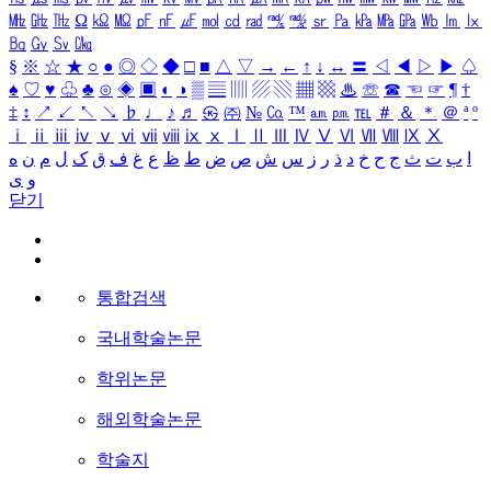
㎒
㎓
㎔
Ω
㏀
㏁
㎊
㎋
㎌
㏖
㏅
㎭
㎮
㎯
㏛
㎩
㎪
㎫
㎬
㏝
㏐
㏓
㏃
㏉
㏜
㏆
§
※
☆
★
○
●
◎
◇
◆
□
■
△
▽
→
←
↑
↓
↔
〓
◁
◀
▷
▶
♤
♠
♡
♥
♧
♣
⊙
◈
▣
◐
◑
▒
▤
▥
▨
▧
▦
▩
♨
☏
☎
☜
☞
¶
†
‡
↕
↗
↙
↖
↘
♭
♩
♪
♬
㉿
㈜
№
㏇
™
㏂
㏘
℡
＃
＆
＊
＠
ª
º
ⅰ
ⅱ
ⅲ
ⅳ
ⅴ
ⅵ
ⅶ
ⅷ
ⅸ
ⅹ
Ⅰ
Ⅱ
Ⅲ
Ⅳ
Ⅴ
Ⅵ
Ⅶ
Ⅷ
Ⅸ
Ⅹ
ا
ب
ت
ث
ج
ح
خ
د
ذ
ر
ز
س
ش
ص
ض
ط
ظ
ع
غ
ف
ق
ک
ل
م
ن
ه
و
ی
닫기
통합검색
국내학술논문
학위논문
해외학술논문
학술지