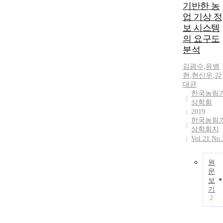
기반한 농
업 기상 정
보 시스템
의 요구도
분석
김광수
,
유병
현
,
현신우
,
강
대균
한국농림
상학회
2019
한국농림
상학회지
Vol.21 No.
원
문
보
기
2