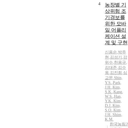
4
농장별 기
상위험 조
기경보를
위한 모바
일 어플리
케이션 설
계 및 구현
신용순
,
박주
현
,
김성기
,
강
위수
,
한용규
,
김대준
,
김수
옥
,
김진희
,
심
교문
,
Shin,
Y.S.
,
Park,
J.H.
,
Kim,
S.K.
,
Kang,
W.S.
,
Han,
Y.K.
,
Kim,
D.J.
,
Kim,
S.O.
,
Kim,
J.H.
,
Shim,
K.M.
한국농림