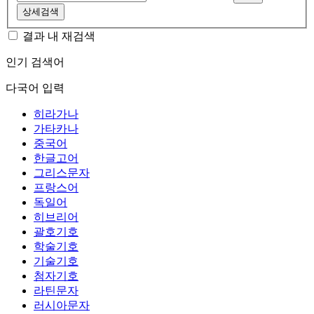
상세검색
결과 내 재검색
인기 검색어
다국어 입력
히라가나
가타카나
중국어
한글고어
그리스문자
프랑스어
독일어
히브리어
괄호기호
학술기호
기술기호
첨자기호
라틴문자
러시아문자