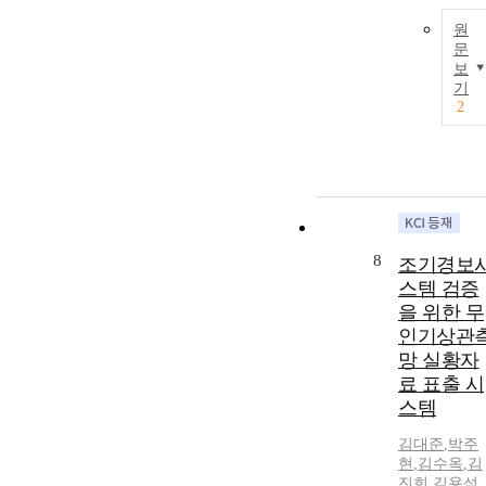
원
문
보
기
2
8
조기경보
스템 검증
을 위한 무
인기상관
망 실황자
료 표출 시
스템
김대준
,
박주
현
,
김수옥
,
김
진희
,
김용석
,