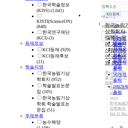
한국학술정보
정확도순
(KISS)
(1,041)
내림차순
정확도
KISTI(ScienceON)
1
순
한국농림
(848)
10개씩 출력
내림차
인기도
상학회지
한국연구재단
순
조회
수록 논문
(KCI)
(3)
10개씩
연도순
등재정보
에 기반한
출력
제목순
KCI등재
(929)
산림기상
20개씩
저자순
KCI등재후보
연구 추세
출력
발행기
(21)
와 전망
30개씩
관순
학술지명
출력
문나현
,
신만
한국농림기상
50개씩
용
,
문가현
,
천
학회지
(952)
출력
정화
학술발표논문
100개
한국농림
집
(105)
출력
상학회
한국농림기상
2019
한국농림
학회 학술발표논
상학회지
문집
(51)
Vol.21 No.
주제분류
농수해양
(1,108)
원