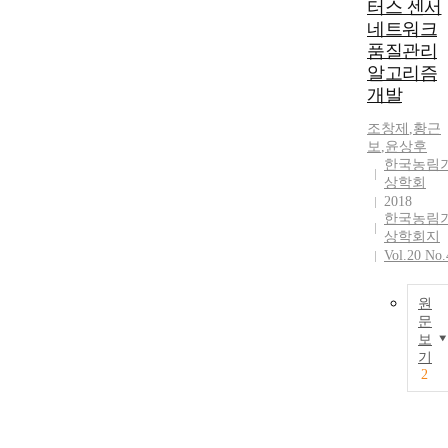
터스 센서
네트워크
품질관리
알고리즘
개발
조창제
,
황근
보
,
윤상후
한국농림
상학회
2018
한국농림
상학회지
Vol.20 No.
원
문
보
기
2