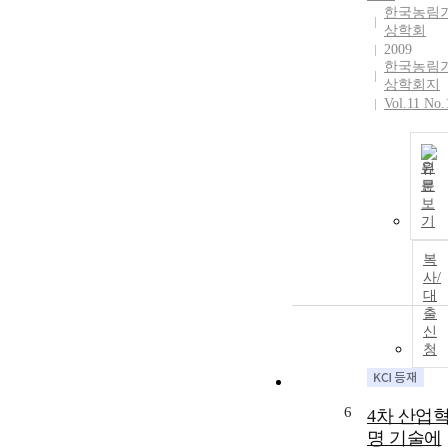
한국농림
상학회
2009
한국농림
상학회지
Vol.11 No.
원
문
보
기
복
사/
대
출
신
청
6
4차 산업
명 기술에