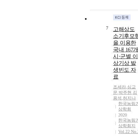
7
고해상도
소기후모
을 이용한
국내 167
시⋅군별 이
상기상 발
생빈도 자
료
조세라
,
심교
문
,
박주현
,
김
용석
,
허지나
한국농림
상학회
2020
한국농림
상학회지
Vol.22 No.