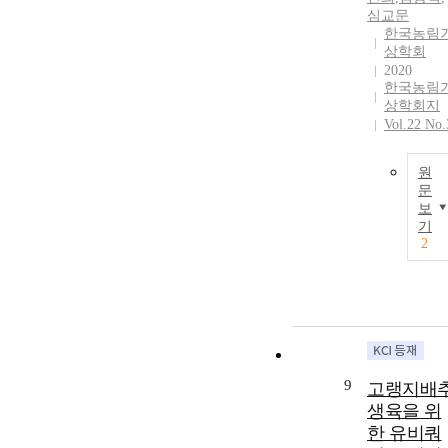
심교문
한국농림
상학회
2020
한국농림
상학회지
Vol.22 No.
원
문
보
기
2
9
고랭지배
생육을 위
한 유비쿼