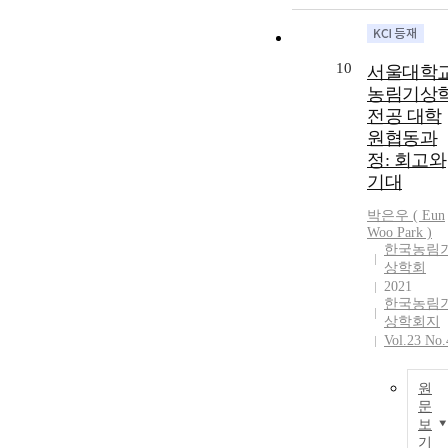
10
서울대학
농림기상
전공 대학
원협동과
정: 회고와
기대
박은우 ( Eun
Woo Park )
한국농림
상학회
2021
한국농림
상학회지
Vol.23 No.
원
문
보
기