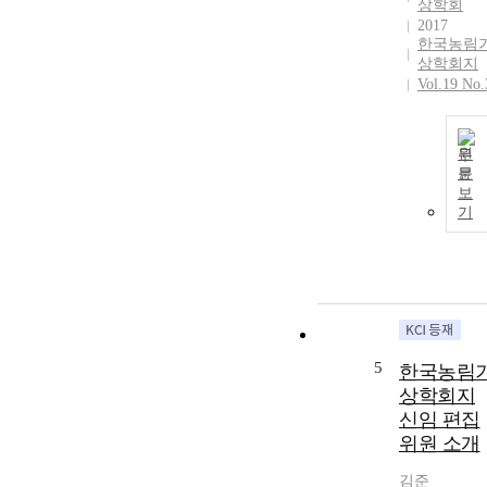
상학회
2017
한국농림
상학회지
Vol.19 No.
원
문
보
기
5
한국농림
상학회지
신임 편집
위원 소개
김준