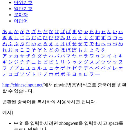
단위기호
일반기호
로마자
아랍어
あ
ぁ
か
が
さ
ざ
た
だ
な
は
ば
ぱ
ま
や
ゃ
ら
わ
ゎ
ん
い
ぃ
き
ぎ
し
じ
ち
ぢ
に
ひ
び
ぴ
み
り
う
ぅ
く
ぐ
す
ず
つ
づ
っ
ぬ
ふ
ぶ
ぷ
む
ゆ
ゅ
る
え
ぇ
け
げ
せ
ぜ
て
で
ね
へ
べ
ぺ
め
れ
お
ぉ
こ
ご
そ
ぞ
と
ど
の
ほ
ぼ
ぽ
も
よ
ょ
ろ
を
ア
ァ
カ
サ
ザ
タ
ダ
ナ
ハ
バ
パ
マ
ヤ
ャ
ラ
ワ
ヮ
ン
イ
ィ
キ
ギ
シ
ジ
チ
ヂ
ニ
ヒ
ビ
ピ
ミ
リ
ウ
ゥ
ク
グ
ス
ズ
ツ
ヅ
ッ
ヌ
フ
ブ
プ
ム
ユ
ュ
ル
エ
ェ
ケ
ゲ
セ
ゼ
テ
デ
ヘ
ベ
ペ
メ
レ
オ
ォ
コ
ゴ
ソ
ゾ
ト
ド
ノ
ホ
ボ
ポ
モ
ヨ
ョ
ロ
ヲ
―
http://chineseinput.net/
에서 pinyin(병음)방식으로 중국어를 변환
할 수 있습니다.
변환된 중국어를 복사하여 사용하시면 됩니다.
예시)
中文 을 입력하시려면
zhongwen
을 입력하시고 space를
누르시면됩니다.