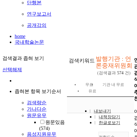
단행본
연구보고서
공개강의
home
국내학술논문
발행기관 : 언
검색결과 좁혀 보기
검색키워드
론중재위원회
선택해제
(검색결과
574
건)
무료
기관 내 무료
좁혀본 항목 보기순서
유료
검색량순
가나다순
내보내기
원문유무
내책장담기
원문있음
한글로보기
(574)
음성지원유무