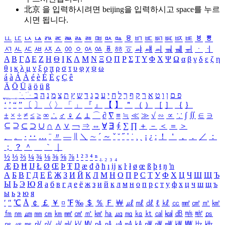
北京 을 입력하시려면
beijing
을 입력하시고 space를 누르
시면 됩니다.
ㅥ
ㅦ
ㅧ
ㅨ
ㅩ
ㅪ
ㅫ
ㅬ
ㅭ
ㅮ
ㅯ
ㅰ
ㅱ
ㅲ
ㅳ
ㅴ
ㅵ
ㅶ
ㅷ
ㅸ
ㅹ
ㅺ
ㅻ
ㅼ
ㅽ
ㅾ
ㅿ
ㆀ
ㆁ
ㆂ
ㆃ
ㆄ
ㆅ
ㆆ
ㆇ
ㆈ
ㆉ
ㆊ
ㆋ
ㆌ
ㆍ
ㆎ
Α
Β
Γ
Δ
Ε
Ζ
Η
Θ
Ι
Κ
Λ
Μ
Ν
Ξ
Ο
Π
Ρ
Σ
Τ
Υ
Φ
Χ
Ψ
Ω
α
β
γ
δ
ε
ζ
η
θ
ι
κ
λ
μ
ν
ξ
ο
π
ρ
σ
τ
υ
φ
χ
ψ
ω
á
à
Á
À
é
è
É
È
ç
Ç
ê
Ä
Ö
Ü
ä
ö
ü
ß
ְ
ֳ
ֲ
ֱ
ָ
ַ
ֵ
ֶ
ִ
ֹ
ּ
ֻ
ׂ
ׁ
ּ
ב
ה
נ
מ
צ
ת
ץ
ש
ד
ג
כ
ע
י
ח
ל
ך
ף
ק
ר
א
ט
ו
ן
ם
פ
‘
’
“
”
〔
〕
〈
〉
「
」
『
』
【
】
＂
（
）
［
］
｛
｝
±
×
÷
≠
≤
≥
∞
∴
♂
♀
∠
⊥
⌒
∂
∇
≡
≒
≪
≫
√
∽
∝
∵
∫
∬
∈
∋
⊆
⊇
⊂
⊃
∪
∩
∧
∨
￢
⇒
⇔
∀
∃
∮
∑
∏
＋
－
＜
＝
＞
、
。
·
‥
…
¨
〃
―
∥
＼
∼
´
～
ˇ
˘
˝
˚
˙
¸
˛
¡
¿
ː
！
＇
，
．
／
：
；
？
＾
＿
｀
｜
½
⅓
⅔
¼
¾
⅛
⅜
⅝
⅞
¹
²
³
⁴
ⁿ
₁
₂
₃
₄
Æ
Ð
Ħ
Ĳ
Ł
Ø
Œ
Þ
Ŧ
Ŋ
æ
đ
ð
ħ
ı
ĳ
ĸ
ŀ
ł
ø
œ
ß
þ
ŧ
ŋ
ŉ
А
Б
В
Г
Д
Е
Ё
Ж
З
И
Й
К
Л
М
Н
О
П
Р
С
Т
У
Ф
Х
Ц
Ч
Ш
Щ
Ъ
Ы
Ь
Э
Ю
Я
а
б
в
г
д
е
ё
ж
з
и
й
к
л
м
н
о
п
р
с
т
у
ф
х
ц
ч
ш
щ
ъ
ы
ь
э
ю
я
′
″
℃
Å
￠
￡
￥
¤
℉
‰
＄
％
Ｆ
￦
㎕
㎖
㎗
ℓ
㎘
㏄
㎣
㎤
㎥
㎦
㎙
㎚
㎛
㎜
㎝
㎞
㎟
㎠
㎡
㎢
㏊
㎍
㎎
㎏
㏏
㎈
㎉
㏈
㎧
㎨
㎰
㎱
㎲
㎳
㎴
㎵
㎶
㎷
㎸
㎹
㎀
㎁
㎂
㎃
㎄
㎺
㎻
㎽
㎾
㎿
㎐
㎑