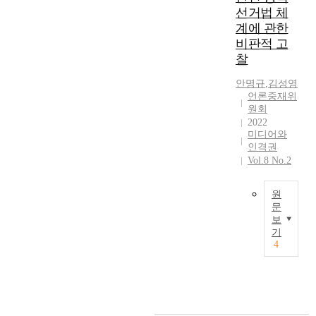
e
r
8
e
겨
선거법 체
F
처
o
다
r
r
7
o
났
계에 관한
o
벌
f
.
o
e
년
f
으
r
되
i
비판적 고
첫
f
n
폐
e
며
t
는
n
번
찰
d
t
지
n
결
h
명
t
째
a
r
되
a
국
i
안명규
,
김성영
예
e
연
m
e
었
b
합
언론중재위
s
훼
r
구
a
s
다
l
의
원회
p
손
n
문
g
p
.
i
를
2022
u
과
e
제
e
o
미디어와
언
n
위
r
명
t
에
c
n
인격권
론
g
해
p
예
m
서
Vol.8 No.2
l
s
기
s
꾸
o
권
e
는
a
e
본
m
려
s
의
d
연
i
s
법
o
진
원
e
침
i
구
m
y
을
o
국
문
,
해
a
자
s
s
대
보
t
회
t
는
o
공
사
i
t
기
체
h
내
h
그
n
직
전
4
n
e
한
d
특
e
범
t
선
기
c
m
신
i
별
s
위
h
거
반
r
s
문
s
위
t
도
e
법
분
e
i
법
p
원
u
다
f
에
석
a
n
과
u
회
d
를
o
따
을
s
a