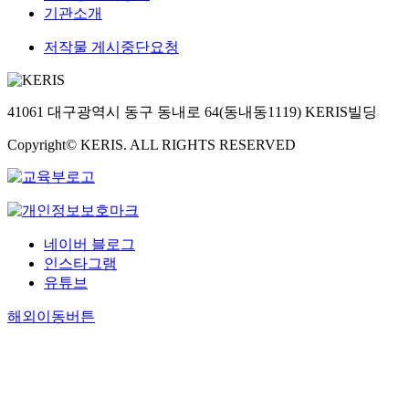
c
b
의
s
와
기관소개
n
새
e
질
를
r
e
수
c
2
t
로
c
적
기
e
j
도
u
0
저작물 게시중단요청
e
이
e
으
준
a
o
증
s
2
n
등
n
로
으
s
u
가
s
1
t
장
t
는
로
e
r
되
i
년
a
한
y
헌
‘
41061 대구광역시 동구 동내로 64(동내동1119) KERIS빌딩
d
n
었
o
언
n
것
e
법
장
.
a
다
n
론
a
이
a
상
기
Copyright© KERIS. ALL RIGHTS RESERVED
S
l
.
b
중
l
언
r
보
성
e
i
2
e
재
y
론
s
장
고
c
s
0
t
법
s
보
.
된
빈
o
m
0
w
개
i
도
W
언
도
n
”
5
e
정
s
에
h
론
형
d
a
네이버 블로그
년
e
안
i
의
i
의
’
,
n
국
인스타그램
n
의
n
한
l
자
,
a
d
회
n
유튜브
내
c
명
e
유
‘
f
e
는
e
용
l
예
t
를
단
t
x
해외이동버튼
단
u
과
u
훼
h
규
기
e
p
일
t
쟁
d
손
e
제
성
r
l
법
r
점
e
이
n
하
고
t
o
인
a
을
d
발
u
는
빈
h
r
언
l
살
5
생
m
기
도
e
e
론
p