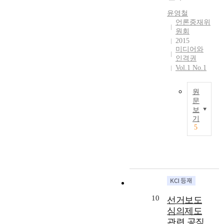
이
s
보
재
o
i
다
o
펼
i
윤영철
호
법
n
n
.
n
쳐
언론중재위
o
’
의
g
e
언
(
졌
원회
n
보
과
t
s
론
A
다
2015
i
다
거
h
t
미디어와
중
D
.
n
더
입
e
h
인격권
재
R
갈
t
넓
법
Vol.1 No.1
f
e
제
)
등
h
은
과
i
l
도
,
속
e
개
정
n
i
를
h
에
원
p
념
양
d
m
처
a
서
문
a
으
상
i
i
음
보
s
주
s
로
T
을
n
t
기
도
t
목
t
볼
h
실
5
g
a
입
h
받
f
수
e
증
s
t
한
e
지
i
있
i
적
,
i
언
a
못
v
고
n
으
t
o
론
d
하
e
,
f
로
h
n
기
v
는
y
명
l
분
e
s
본
a
조
e
예
u
석
n
o
법
n
항
a
훼
e
하
10
u
f
선거보도
은
t
들
r
손
n
고
m
c
1
심의제도
a
이
s
죄
c
자
b
u
9
g
생
관련 공직
.
로
e
했