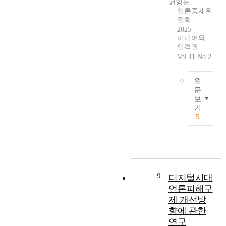
권형둔
l
언
e
으
P
의
에
언론중재위
i
론
r
며
r
헌
다
원회
n
중
n
정
e
법
양
2025
g
재
a
치
s
적
미디어와
한
o
제
t
세
인격권
s
한
데
n
도
i
력
Vol.11 No.2
A
계
이
t
를
v
과
r
로
터
h
폐
e
다
b
서
분
원
e
지
d
양
i
의
석
문
p
해
i
한
t
‘
기
보
r
T
야
s
이
r
기
명
법
e
h
한
p
해
5
a
예
을
s
i
다
u
관
t
’
적
s
s
는
t
계
i
는
용
r
s
내
e
속
o
형
함
e
t
용
r
에
n
법
으
p
u
은
e
서
C
에
로
o
d
발
9
s
첨
디지털시대
o
의
써
r
y
견
o
예
언론피해구
m
한
,
t
e
되
l
한
제 개선방
m
‘
언
.
x
지
u
갈
i
명
향에 관한
론
A
a
않
t
등
s
예
중
연구
m
m
았
i