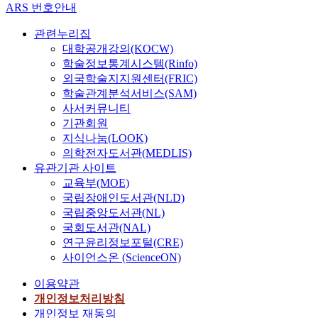
d
법
h
를
을
ARS 번호안내
n
g
라
f
사
e
인
a
통
도
f
h
추
r
라
x
민
s
해
출
관련누리집
o
t
후
e
졌
p
법
s
언
했
대학공개강의(KOCW)
r
s
보
e
다
e
과
t
론
으
학술정보통계시스템(Rinfo)
d
v
도
c
.
r
형
e
사
며
외국학술지지원센터(FRIC)
a
i
청
o
본
t
법
a
에
,
학술관계분석서비스(SAM)
m
o
구
m
연
i
의
d
공
이
사서커뮤니티
a
l
권
m
구
n
관
i
정
를
g
a
기관회원
이
u
는
t
련
l
보
쟁
e
t
지식나눔(LOOK)
새
n
먼
e
규
y
도
점
s
i
의학전자도서관(MEDLIS)
로
i
저
r
정
i
의
의
g
o
신
유관기관 사이트
c
언
v
들
n
무
출
r
n
설
a
교육부(MOE)
론
i
이
c
를
현
a
s
되
t
중
국립장애인도서관(NLD)
e
있
r
유
빈
d
b
었
i
재
국립중앙도서관(NL)
w
다
e
지
도
u
y
고
o
법
국회도서관(NAL)
s
.
a
토
와
a
“
언
n
개
연구윤리정보포털(CRE)
.
그
s
록
회
l
Y
론
a
정
사이언스온 (ScienceON)
T
리
e
하
기
l
o
중
n
안
h
고
d
지
확
y
u
재
d
의
이용약관
e
여
i
만
산
d
T
위
d
역
개인정보처리방침
c
기
n
,
범
e
u
원
i
사
개인정보 재동의
o
에
r
본
위