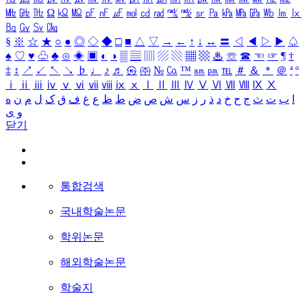
㎒
㎓
㎔
Ω
㏀
㏁
㎊
㎋
㎌
㏖
㏅
㎭
㎮
㎯
㏛
㎩
㎪
㎫
㎬
㏝
㏐
㏓
㏃
㏉
㏜
㏆
§
※
☆
★
○
●
◎
◇
◆
□
■
△
▽
→
←
↑
↓
↔
〓
◁
◀
▷
▶
♤
♠
♡
♥
♧
♣
⊙
◈
▣
◐
◑
▒
▤
▥
▨
▧
▦
▩
♨
☏
☎
☜
☞
¶
†
‡
↕
↗
↙
↖
↘
♭
♩
♪
♬
㉿
㈜
№
㏇
™
㏂
㏘
℡
＃
＆
＊
＠
ª
º
ⅰ
ⅱ
ⅲ
ⅳ
ⅴ
ⅵ
ⅶ
ⅷ
ⅸ
ⅹ
Ⅰ
Ⅱ
Ⅲ
Ⅳ
Ⅴ
Ⅵ
Ⅶ
Ⅷ
Ⅸ
Ⅹ
ا
ب
ت
ث
ج
ح
خ
د
ذ
ر
ز
س
ش
ص
ض
ط
ظ
ع
غ
ف
ق
ک
ل
م
ن
ه
و
ی
닫기
통합검색
국내학술논문
학위논문
해외학술논문
학술지