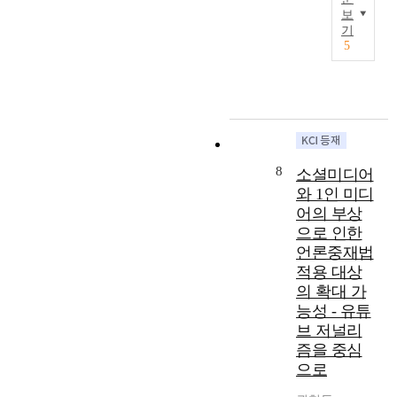
d
으
5
했
r
보
었
o
로
이
t
기
다
a
으
A
규
연
5
o
.
l
나
r
정
구
2
1
c
의
b
하
는
0
9
h
도
i
고
역
1
8
a
와
t
있
대
9
0
r
달
r
기
언
a
년
a
리
a
때
론
n
대
c
언
l
문
중
d
8
소셜미디어
에
t
론
T
이
재
t
국
e
와 1인 미디
자
r
다
법
h
회
r
유
어의 부상
i
.
제
e
에
i
를
으로 인한
b
또
・
c
제
s
둘
u
언론중재법
한
개
o
출
t
러
n
언
정
적용 대상
u
된
i
싼
a
론
안
의 확대 가
r
법
c
논
l
・
및
능성 - 유튜
t
률
o
쟁
o
출
관
브 저널리
’
안
f
이
f
판
련
s
즘을 중심
중
a
거
t
의
회
r
으로
에
l
세
h
자
의
u
서
t
졌
e
유
록