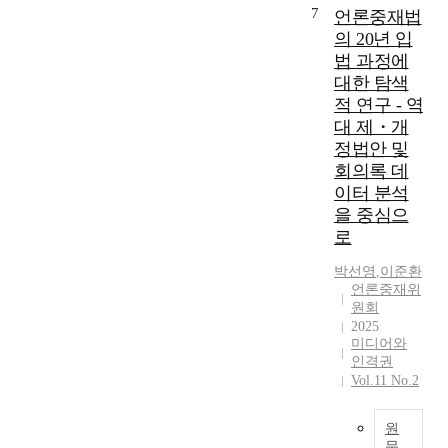
내
o
고
l
계
7
언론중재법
m
렸
s
있
e
로
의 20년 입
m
다
u
는
d
서
법 과정에
i
.
r
제
b
‘
s
대한 탐색
입
e
안
y
타
s
적 연구 - 역
법
,
의
t
인
i
자
c
대 제・개
도
h
의
o
들
l
는
정법안 및
e
명
n
은
a
피
회의록 데
G
예
’
언
s
해
y
이터 분석
와
s
론
s
구
e
권
을 중심으
c
중
i
제
o
리
로
a
재
f
의
n
’
s
제
i
실
g
의
박선영
,
이준환
e
도
e
효
언론중재위
s
침
s
를
d
성
원회
a
해
f
긍
a
을
2025
n
금
r
정
미디어와
s
강
g
지
o
인격권
적
a
화
n
를
m
Vol.11 No.2
으
g
하
a
명
2
로
e
는
m
시
0
판
n
것
원
-
적
0
단
e
이
문