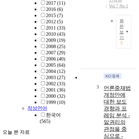
인격권
2017
(11)
명
Vol.7 No.1
2016
(6)
예
2015
(7)
권
원
2012
(5)
이
문
2011
(33)
보
보
2010
(43)
이
호
기
2009
(19)
연
5
하
2008
(25)
구
는
2007
(29)
는
‘
2006
(40)
언
명
2005
(64)
론
예
2004
(12)
중
’
2003
(27)
재
는
2002
(33)
제
사
3
언론중재법
2001
(36)
도
람
개정안에
2000
(32)
4
이
대한 보도
1999
(10)
0
나
작성언어
경향과 프
년
그
한국어
레임 분석 -
의
인
(565)
성
알권리의
격
과
관점을 중
에
오늘 본 자료
를
심으로 -
대