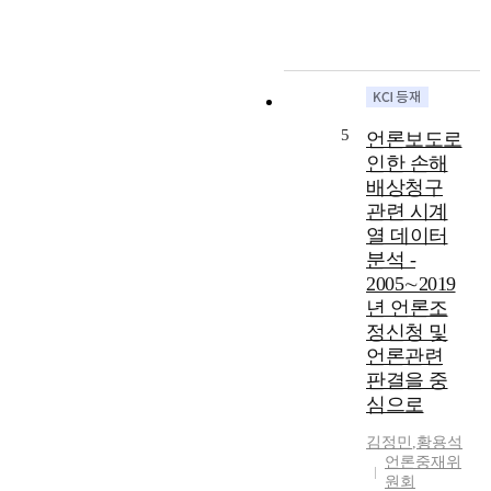
론
중
s
헌
중
하
t
법
재
나
u
에
제
로
d
서
도
제
y
부
관
2
a
터
5
언론보도로
련
1
n
시
인한 손해
법
대
a
작
률
배상청구
국
l
된
안
회
관련 시계
y
다
들
에
열 데이터
z
.
을
서
e
분석 -
현
분
제
s
행
2005∼2019
석
안
t
헌
년 언론조
했
된
h
법
정신청 및
다
1
e
은
언론관련
.
6
c
제
판결을 중
연
건
u
2
심으로
구
의
r
1
자
언
r
조
김정민
,
황용석
는
론
e
에
언론중재위
언
중
n
서
원회
론