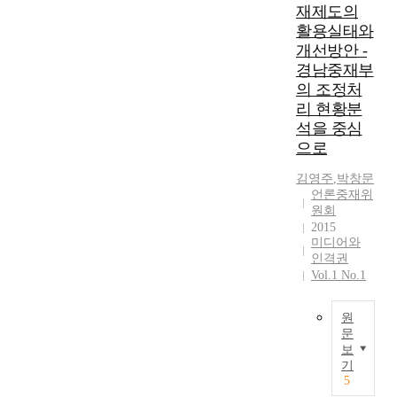
말
재제도의
의
은
하
활용실태와
부
신
는
개선방안 -
터
뢰
것
제
경남중재부
도
으
2
와
의 조정처
로
1
가
리 현황분
해
대
짜
석을 중심
석
국
뉴
된
으로
회
스
다
에
등
김영주
,
박창문
.
이
의
언론중재위
이
르
문
원회
러
기
2015
제
한
미디어와
까
를
명
인격권
지
해
예
Vol.1 No.1
국
결
권
회
하
의
에
기
원
보
제
문
위
호
보
출
한
T
법
기
된
방
h
제
5
언
안
e
는