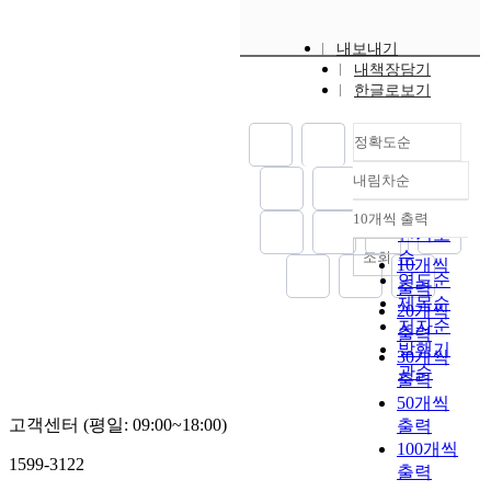
방
t
활
y
수
r
른
적
e
d
송
e
동
u
있
m
선
용
d
d
법
r
내보내기
이
s
다
a
거
해
,
r
은
내책장담기
e
종
e
.
t
보
언
w
e
한글로보기
언
s
료
s
다
i
도
론
h
s
론
o
되
c
음
o
심
중
i
s
중
l
자
정확도순
o
으
n
의
재
l
i
재
u
언
n
로
o
기
법
e
n
제
t
내림차순
론
t
정확도
개
f
구
개
t
g
도
i
중
e
인
p
들
순
정
10개씩 출력
h
p
를
o
재
내림차순
n
의
u
은
안
인기도
e
e
그
n
법
t
명
b
사
내
순
조회
c
r
10개씩
대
s
개
a
예
l
후
입
연도순
o
s
출력
로
b
정
n
보
i
적
법
제목순
m
o
20개씩
계
y
안
a
호
c
심
쟁
저자순
p
n
승
출력
e
에
l
를
o
의
점
발행기
e
a
했
n
30개씩
대
y
구
p
와
들
관순
n
l
다
a
한
출력
s
체
i
제
의
s
i
.
b
논
50개씩
i
화
n
한
출
a
t
뿐
l
의
고객센터 (평일: 09:00~18:00)
출력
s
한
i
된
현
t
y
만
i
도
100개씩
a
일
o
조
양
i
r
1599-3122
아
n
함
출력
n
반
n
치
상
o
i
니
g
께