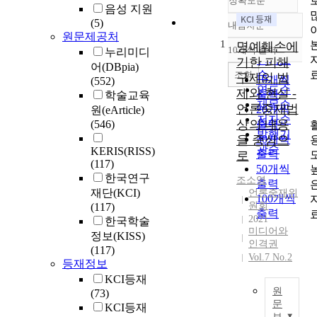
정확도순
음성 지원
(5)
내림차순
정확도
원문제공처
1
순
명예훼손에
10개씩 출력
누리미디
내림차순
인기도
기한 피해
어(DBpia)
순
조회
구제의 법
10개씩
(552)
연도순
제와 현실 -
출력
학술교육
제목순
언론중재법
20개씩
원(eArticle)
저자순
상의 내용
(546)
출력
발행기
을 중심으
30개씩
관순
KERIS(RISS)
출력
로
(117)
50개씩
한국연구
조소영
출력
재단(KCI)
언론중재위
100개씩
원회
(117)
출력
2021
한국학술
미디어와
정보(KISS)
인격권
(117)
Vol.7 No.2
등재정보
KCI등재
원
(73)
문
KCI등재
보