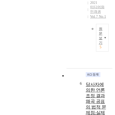
재
t
언
2021
중
법
s
론
미디어와
재
개
인격권
t
・
제
정
Vol.7 No.1
a
출
도
법
t
판
4
률
u
의
원
0
안
s
자
문
년
들
a
유
보
T
을
을
n
기
를
h
4
통
5
d
중
i
개
합
c
요
s
의
・
h
한
s
시
조
a
기
t
기
정
r
본
u
로
하
a
권
d
구
여
c
적
y
분
만
6
t
당사자에
가
a
했
든
e
치
의한 언론
n
다
언
r
로
조정 결과
a
.
론
i
보
왜곡 공표
l
언
중
s
호
의 법적 문
y
론
재
t
함
z
제점:실제
중
법
i
과