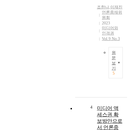
탐
한
색
조한나
,
이재진
‘
언론중재위
하
사
원회
는
회
2023
데
적
미디어와
목
평
인격권
적
가
Vol.9 No.3
이
’
있
,
원
다
즉
문
.
객
보
1
2
관
기
9
0
적
5
8
2
・
0
1
외
년
년
부
국
,
적
가
언
가
보
론
4
미디어 액
치
위
에
평
세스권 확
입
대
가
보방안으로
법
한
를
서 언론중
회
낮