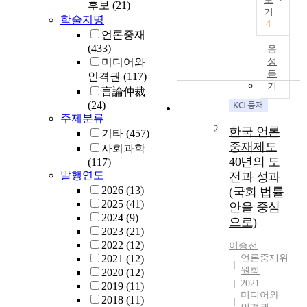
후보
(21)
헌
기
법
학술지명
4
제
언론중재
1
(433)
음
0
미디어와
성
조
듣
인격권
(117)
기
로
言論仲裁
부
(24)
터
주제분류
도
2
한국 언론
기타
(457)
출
중재제도
사회과학
되
40년의 도
(117)
는
발행연도
전과 성과
일
2026
(13)
(국회 법률
반
2025
(41)
안을 중심
적
2024
(9)
으로)
인
2023
(21)
격
2022
(12)
이승선
권
2021
(12)
언론중재위
에
원회
2020
(12)
포
2021
2019
(11)
함
미디어와
2018
(11)
된