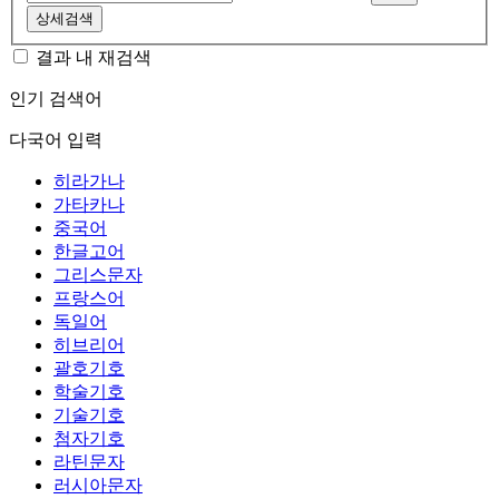
상세검색
결과 내 재검색
인기 검색어
다국어 입력
히라가나
가타카나
중국어
한글고어
그리스문자
프랑스어
독일어
히브리어
괄호기호
학술기호
기술기호
첨자기호
라틴문자
러시아문자