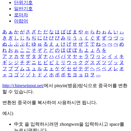
단위기호
일반기호
로마자
아랍어
あ
ぁ
か
が
さ
ざ
た
だ
な
は
ば
ぱ
ま
や
ゃ
ら
わ
ゎ
ん
い
ぃ
き
ぎ
し
じ
ち
ぢ
に
ひ
び
ぴ
み
り
う
ぅ
く
ぐ
す
ず
つ
づ
っ
ぬ
ふ
ぶ
ぷ
む
ゆ
ゅ
る
え
ぇ
け
げ
せ
ぜ
て
で
ね
へ
べ
ぺ
め
れ
お
ぉ
こ
ご
そ
ぞ
と
ど
の
ほ
ぼ
ぽ
も
よ
ょ
ろ
を
ア
ァ
カ
サ
ザ
タ
ダ
ナ
ハ
バ
パ
マ
ヤ
ャ
ラ
ワ
ヮ
ン
イ
ィ
キ
ギ
シ
ジ
チ
ヂ
ニ
ヒ
ビ
ピ
ミ
リ
ウ
ゥ
ク
グ
ス
ズ
ツ
ヅ
ッ
ヌ
フ
ブ
プ
ム
ユ
ュ
ル
エ
ェ
ケ
ゲ
セ
ゼ
テ
デ
ヘ
ベ
ペ
メ
レ
オ
ォ
コ
ゴ
ソ
ゾ
ト
ド
ノ
ホ
ボ
ポ
モ
ヨ
ョ
ロ
ヲ
―
http://chineseinput.net/
에서 pinyin(병음)방식으로 중국어를 변환
할 수 있습니다.
변환된 중국어를 복사하여 사용하시면 됩니다.
예시)
中文 을 입력하시려면
zhongwen
을 입력하시고 space를
누르시면됩니다.