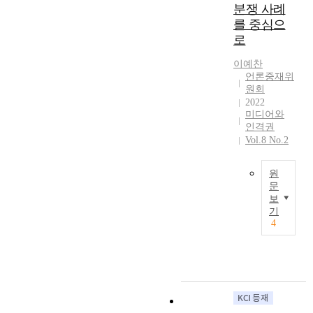
e
분쟁 사례
재
개
c
동
d
제
를 중심으
정
s
시
t
도
안
로
o
에
h
는
이
f
언
e
도
이예찬
제
m
론
P
언론중재위
입
안
e
・
원회
r
초
되
d
출
2022
e
기
었
i
판
미디어와
s
부
다
a
의
인격권
s
터
.
t
자
Vol.8 No.2
A
한
언
i
유
r
국
론
o
가
b
원
사
중
n
넘
문
i
회
재
c
어
보
t
에
N
법
a
설
기
r
신
o
개
s
수
4
a
속
n
정
e
없
t
하
d
안
s
는
i
게
i
에
h
구
o
뿌
s
서
a
체
n
리
c
밝
n
적
C
를
l
히
d
한
o