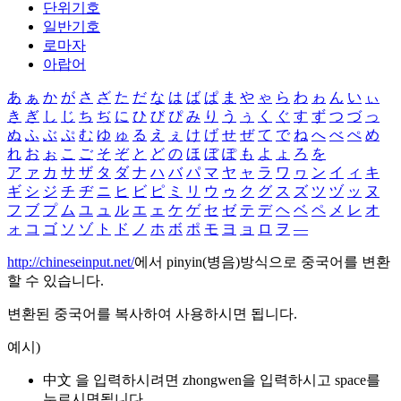
단위기호
일반기호
로마자
아랍어
あ
ぁ
か
が
さ
ざ
た
だ
な
は
ば
ぱ
ま
や
ゃ
ら
わ
ゎ
ん
い
ぃ
き
ぎ
し
じ
ち
ぢ
に
ひ
び
ぴ
み
り
う
ぅ
く
ぐ
す
ず
つ
づ
っ
ぬ
ふ
ぶ
ぷ
む
ゆ
ゅ
る
え
ぇ
け
げ
せ
ぜ
て
で
ね
へ
べ
ぺ
め
れ
お
ぉ
こ
ご
そ
ぞ
と
ど
の
ほ
ぼ
ぽ
も
よ
ょ
ろ
を
ア
ァ
カ
サ
ザ
タ
ダ
ナ
ハ
バ
パ
マ
ヤ
ャ
ラ
ワ
ヮ
ン
イ
ィ
キ
ギ
シ
ジ
チ
ヂ
ニ
ヒ
ビ
ピ
ミ
リ
ウ
ゥ
ク
グ
ス
ズ
ツ
ヅ
ッ
ヌ
フ
ブ
プ
ム
ユ
ュ
ル
エ
ェ
ケ
ゲ
セ
ゼ
テ
デ
ヘ
ベ
ペ
メ
レ
オ
ォ
コ
ゴ
ソ
ゾ
ト
ド
ノ
ホ
ボ
ポ
モ
ヨ
ョ
ロ
ヲ
―
http://chineseinput.net/
에서 pinyin(병음)방식으로 중국어를 변환
할 수 있습니다.
변환된 중국어를 복사하여 사용하시면 됩니다.
예시)
中文 을 입력하시려면
zhongwen
을 입력하시고 space를
누르시면됩니다.