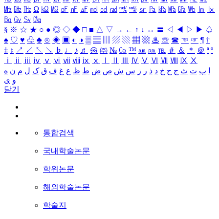
㎒
㎓
㎔
Ω
㏀
㏁
㎊
㎋
㎌
㏖
㏅
㎭
㎮
㎯
㏛
㎩
㎪
㎫
㎬
㏝
㏐
㏓
㏃
㏉
㏜
㏆
§
※
☆
★
○
●
◎
◇
◆
□
■
△
▽
→
←
↑
↓
↔
〓
◁
◀
▷
▶
♤
♠
♡
♥
♧
♣
⊙
◈
▣
◐
◑
▒
▤
▥
▨
▧
▦
▩
♨
☏
☎
☜
☞
¶
†
‡
↕
↗
↙
↖
↘
♭
♩
♪
♬
㉿
㈜
№
㏇
™
㏂
㏘
℡
＃
＆
＊
＠
ª
º
ⅰ
ⅱ
ⅲ
ⅳ
ⅴ
ⅵ
ⅶ
ⅷ
ⅸ
ⅹ
Ⅰ
Ⅱ
Ⅲ
Ⅳ
Ⅴ
Ⅵ
Ⅶ
Ⅷ
Ⅸ
Ⅹ
ا
ب
ت
ث
ج
ح
خ
د
ذ
ر
ز
س
ش
ص
ض
ط
ظ
ع
غ
ف
ق
ک
ل
م
ن
ه
و
ی
닫기
통합검색
국내학술논문
학위논문
해외학술논문
학술지