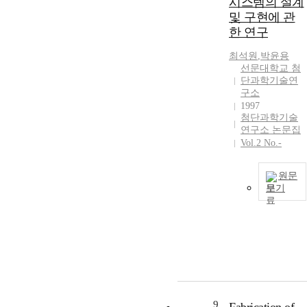
시스템의 설계
및 구현에 관
한 연구
최석원
,
박윤용
선문대학교 첨
단과학기술연
구소
1997
첨단과학기술
연구소 논문집
Vol.2 No.-
원문
보기
9