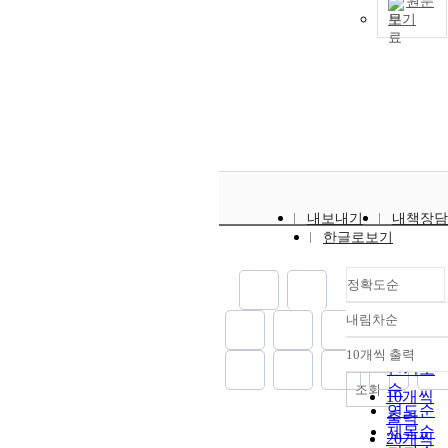
원문
보기
내보내기
내책장담
한글로보기
정확도순
내림차순
정확도
순
10개씩 출력
내림차
인기도
순
조회
10개씩
연도순
출력
제목순
20개씩