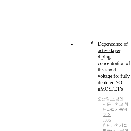
6
Dependance of
active layer
diping
concentration of
threshold
voltage for fully
depleted SOI
nMOSFET's
오순영
,
조남인
선문대학교 첨
단과학기술연
구소
1996
첨단과학기술
연구소 논문집