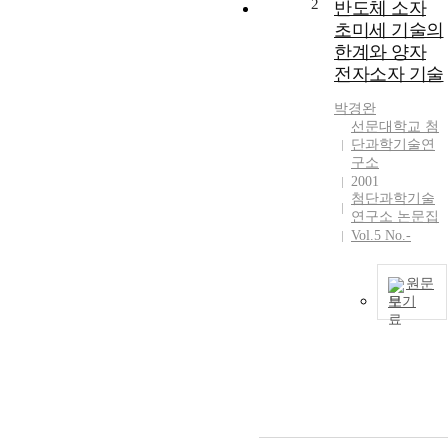
2
반도체 소자
초미세 기술의
한계와 양자
전자소자 기술
박경완
선문대학교 첨
단과학기술연
구소
2001
첨단과학기술
연구소 논문집
Vol.5 No.-
원문
보기