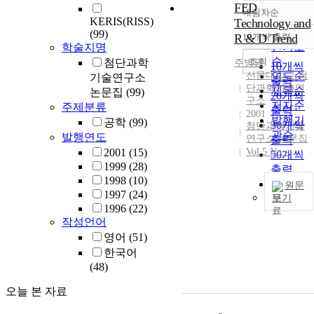
FED
내림차순
정확도
KERIS(RISS)
Technology and
순
(99)
R & D Trend
10개씩 출력
내림차
인기도
학술지명
순
조회
첨단과학
주병권
10개씩
선문대학교 첨
연도순
기술연구소
출력
단과학기술연
제목순
논문집
(99)
20개씩
구소
저자순
주제분류
출력
2001
발행기
공학
(99)
30개씩
첨단과학기술
관순
발행연도
연구소 논문집
출력
2001
(15)
Vol.5 No.-
50개씩
1999
(28)
출력
1998
(10)
100개씩
원문
1997
(24)
출력
보기
1996
(22)
작성언어
영어
(51)
한국어
(48)
오늘 본 자료