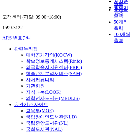
저자순
출력
발행기
30개씩
관순
출력
고객센터 (평일: 09:00~18:00)
50개씩
1599-3122
출력
100개씩
ARS 번호안내
출력
관련누리집
대학공개강의(KOCW)
학술정보통계시스템(Rinfo)
외국학술지지원센터(FRIC)
학술관계분석서비스(SAM)
사서커뮤니티
기관회원
지식나눔(LOOK)
의학전자도서관(MEDLIS)
유관기관 사이트
교육부(MOE)
국립장애인도서관(NLD)
국립중앙도서관(NL)
국회도서관(NAL)