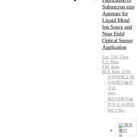
Fabrication of
Submicron size
Aperture for
Liquid Metal
Ion Souce and
Near Field
Optical Sensor
Application
Lee, J.W.
,
Choi,
S.S.
,
Kim,
J.W.
,
Jung,
M.Y.
,
Kim, D.W.
선문대학교 첨
단과학기술연
구소
2001
첨단과학기술
연구소 논문집
Vol.5 No.-
원문
보기