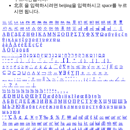
北京 을 입력하시려면
beijing
을 입력하시고 space를 누르
시면 됩니다.
ㅥ
ㅦ
ㅧ
ㅨ
ㅩ
ㅪ
ㅫ
ㅬ
ㅭ
ㅮ
ㅯ
ㅰ
ㅱ
ㅲ
ㅳ
ㅴ
ㅵ
ㅶ
ㅷ
ㅸ
ㅹ
ㅺ
ㅻ
ㅼ
ㅽ
ㅾ
ㅿ
ㆀ
ㆁ
ㆂ
ㆃ
ㆄ
ㆅ
ㆆ
ㆇ
ㆈ
ㆉ
ㆊ
ㆋ
ㆌ
ㆍ
ㆎ
Α
Β
Γ
Δ
Ε
Ζ
Η
Θ
Ι
Κ
Λ
Μ
Ν
Ξ
Ο
Π
Ρ
Σ
Τ
Υ
Φ
Χ
Ψ
Ω
α
β
γ
δ
ε
ζ
η
θ
ι
κ
λ
μ
ν
ξ
ο
π
ρ
σ
τ
υ
φ
χ
ψ
ω
á
à
Á
À
é
è
É
È
ç
Ç
ê
Ä
Ö
Ü
ä
ö
ü
ß
ְ
ֳ
ֲ
ֱ
ָ
ַ
ֵ
ֶ
ִ
ֹ
ּ
ֻ
ׂ
ׁ
ּ
ב
ה
נ
מ
צ
ת
ץ
ש
ד
ג
כ
ע
י
ח
ל
ך
ף
ק
ר
א
ט
ו
ן
ם
פ
‘
’
“
”
〔
〕
〈
〉
「
」
『
』
【
】
＂
（
）
［
］
｛
｝
±
×
÷
≠
≤
≥
∞
∴
♂
♀
∠
⊥
⌒
∂
∇
≡
≒
≪
≫
√
∽
∝
∵
∫
∬
∈
∋
⊆
⊇
⊂
⊃
∪
∩
∧
∨
￢
⇒
⇔
∀
∃
∮
∑
∏
＋
－
＜
＝
＞
、
。
·
‥
…
¨
〃
―
∥
＼
∼
´
～
ˇ
˘
˝
˚
˙
¸
˛
¡
¿
ː
！
＇
，
．
／
：
；
？
＾
＿
｀
｜
½
⅓
⅔
¼
¾
⅛
⅜
⅝
⅞
¹
²
³
⁴
ⁿ
₁
₂
₃
₄
Æ
Ð
Ħ
Ĳ
Ł
Ø
Œ
Þ
Ŧ
Ŋ
æ
đ
ð
ħ
ı
ĳ
ĸ
ŀ
ł
ø
œ
ß
þ
ŧ
ŋ
ŉ
А
Б
В
Г
Д
Е
Ё
Ж
З
И
Й
К
Л
М
Н
О
П
Р
С
Т
У
Ф
Х
Ц
Ч
Ш
Щ
Ъ
Ы
Ь
Э
Ю
Я
а
б
в
г
д
е
ё
ж
з
и
й
к
л
м
н
о
п
р
с
т
у
ф
х
ц
ч
ш
щ
ъ
ы
ь
э
ю
я
′
″
℃
Å
￠
￡
￥
¤
℉
‰
＄
％
Ｆ
￦
㎕
㎖
㎗
ℓ
㎘
㏄
㎣
㎤
㎥
㎦
㎙
㎚
㎛
㎜
㎝
㎞
㎟
㎠
㎡
㎢
㏊
㎍
㎎
㎏
㏏
㎈
㎉
㏈
㎧
㎨
㎰
㎱
㎲
㎳
㎴
㎵
㎶
㎷
㎸
㎹
㎀
㎁
㎂
㎃
㎄
㎺
㎻
㎽
㎾
㎿
㎐
㎑