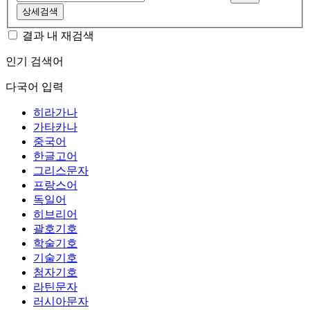
상세검색
결과 내 재검색
인기 검색어
다국어 입력
히라가나
가타카나
중국어
한글고어
그리스문자
프랑스어
독일어
히브리어
괄호기호
학술기호
기술기호
첨자기호
라틴문자
러시아문자