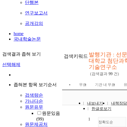
단행본
연구보고서
공개강의
home
국내학술논문
발행기관 : 선
검색결과 좁혀 보기
검색키워드
대학교 첨단과
선택해제
기술연구소
(검색결과
99
건)
좁혀본 항목 보기순서
무료
기관 내 무료
검색량순
가나다순
내보내기
내책장담
원문유무
한글로보기
원문있음
(99)
1
정확도순
원문제공처