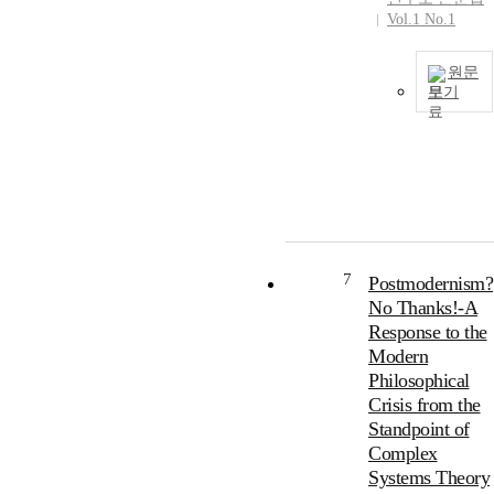
Vol.1 No.1
원문
보기
7
Postmodernism?
No Thanks!-A
Response to the
Modern
Philosophical
Crisis from the
Standpoint of
Complex
Systems Theory