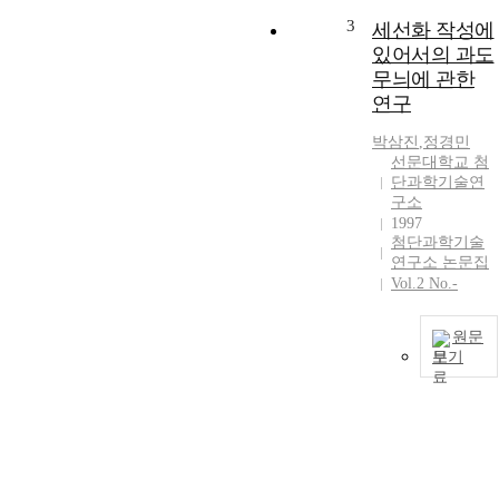
3
세선화 작성에
있어서의 과도
무늬에 관한
연구
박삼진
,
정경민
선문대학교 첨
단과학기술연
구소
1997
첨단과학기술
연구소 논문집
Vol.2 No.-
원문
보기