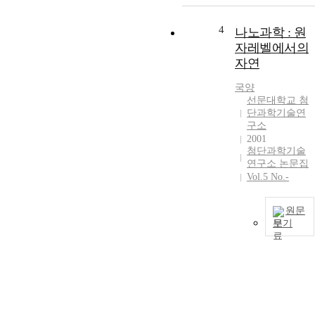
4
나노과학 : 원
자레벨에서의
자연
국양
선문대학교 첨
단과학기술연
구소
2001
첨단과학기술
연구소 논문집
Vol.5 No.-
원문
보기