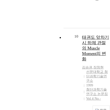
10
태권도 앞차기
시 하체 관절
의 Muscle
Moment의 변
화
김승권
,
장창현
선문대학교 첨
단과학기술연
구소
1999
첨단과학기술
연구소 논문집
Vol.4 No.-