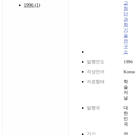
교
1996 (1)
첨
단
과
학
기
술
연
구
소
발행연도
1996
작성언어
Korea
자료형태
학
술
저
널
발행국
대
한
민
국
간기
연