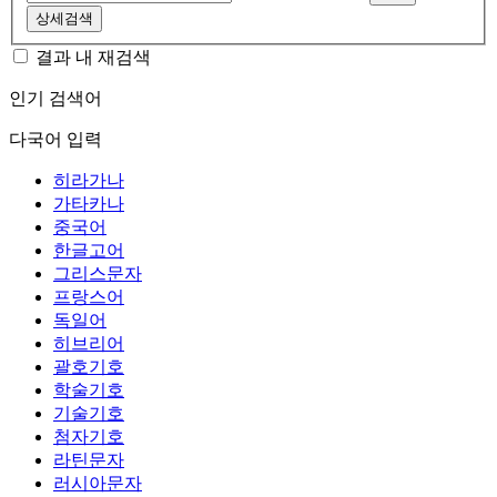
상세검색
결과 내 재검색
인기 검색어
다국어 입력
히라가나
가타카나
중국어
한글고어
그리스문자
프랑스어
독일어
히브리어
괄호기호
학술기호
기술기호
첨자기호
라틴문자
러시아문자