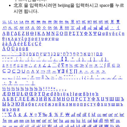
北京 을 입력하시려면
beijing
을 입력하시고 space를 누르
시면 됩니다.
ㅥ
ㅦ
ㅧ
ㅨ
ㅩ
ㅪ
ㅫ
ㅬ
ㅭ
ㅮ
ㅯ
ㅰ
ㅱ
ㅲ
ㅳ
ㅴ
ㅵ
ㅶ
ㅷ
ㅸ
ㅹ
ㅺ
ㅻ
ㅼ
ㅽ
ㅾ
ㅿ
ㆀ
ㆁ
ㆂ
ㆃ
ㆄ
ㆅ
ㆆ
ㆇ
ㆈ
ㆉ
ㆊ
ㆋ
ㆌ
ㆍ
ㆎ
Α
Β
Γ
Δ
Ε
Ζ
Η
Θ
Ι
Κ
Λ
Μ
Ν
Ξ
Ο
Π
Ρ
Σ
Τ
Υ
Φ
Χ
Ψ
Ω
α
β
γ
δ
ε
ζ
η
θ
ι
κ
λ
μ
ν
ξ
ο
π
ρ
σ
τ
υ
φ
χ
ψ
ω
á
à
Á
À
é
è
É
È
ç
Ç
ê
Ä
Ö
Ü
ä
ö
ü
ß
ְ
ֳ
ֲ
ֱ
ָ
ַ
ֵ
ֶ
ִ
ֹ
ּ
ֻ
ׂ
ׁ
ּ
ב
ה
נ
מ
צ
ת
ץ
ש
ד
ג
כ
ע
י
ח
ל
ך
ף
ק
ר
א
ט
ו
ן
ם
פ
‘
’
“
”
〔
〕
〈
〉
「
」
『
』
【
】
＂
（
）
［
］
｛
｝
±
×
÷
≠
≤
≥
∞
∴
♂
♀
∠
⊥
⌒
∂
∇
≡
≒
≪
≫
√
∽
∝
∵
∫
∬
∈
∋
⊆
⊇
⊂
⊃
∪
∩
∧
∨
￢
⇒
⇔
∀
∃
∮
∑
∏
＋
－
＜
＝
＞
、
。
·
‥
…
¨
〃
―
∥
＼
∼
´
～
ˇ
˘
˝
˚
˙
¸
˛
¡
¿
ː
！
＇
，
．
／
：
；
？
＾
＿
｀
｜
½
⅓
⅔
¼
¾
⅛
⅜
⅝
⅞
¹
²
³
⁴
ⁿ
₁
₂
₃
₄
Æ
Ð
Ħ
Ĳ
Ł
Ø
Œ
Þ
Ŧ
Ŋ
æ
đ
ð
ħ
ı
ĳ
ĸ
ŀ
ł
ø
œ
ß
þ
ŧ
ŋ
ŉ
А
Б
В
Г
Д
Е
Ё
Ж
З
И
Й
К
Л
М
Н
О
П
Р
С
Т
У
Ф
Х
Ц
Ч
Ш
Щ
Ъ
Ы
Ь
Э
Ю
Я
а
б
в
г
д
е
ё
ж
з
и
й
к
л
м
н
о
п
р
с
т
у
ф
х
ц
ч
ш
щ
ъ
ы
ь
э
ю
я
′
″
℃
Å
￠
￡
￥
¤
℉
‰
＄
％
Ｆ
￦
㎕
㎖
㎗
ℓ
㎘
㏄
㎣
㎤
㎥
㎦
㎙
㎚
㎛
㎜
㎝
㎞
㎟
㎠
㎡
㎢
㏊
㎍
㎎
㎏
㏏
㎈
㎉
㏈
㎧
㎨
㎰
㎱
㎲
㎳
㎴
㎵
㎶
㎷
㎸
㎹
㎀
㎁
㎂
㎃
㎄
㎺
㎻
㎽
㎾
㎿
㎐
㎑