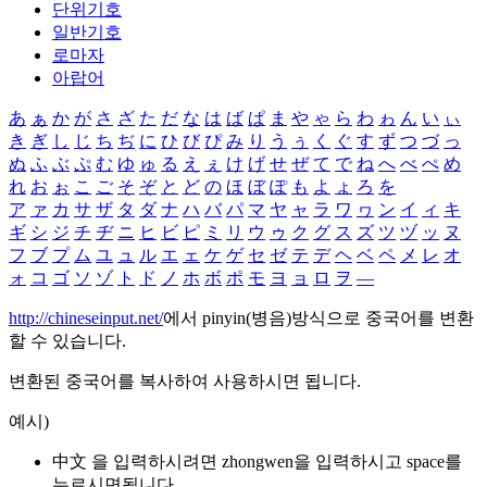
단위기호
일반기호
로마자
아랍어
あ
ぁ
か
が
さ
ざ
た
だ
な
は
ば
ぱ
ま
や
ゃ
ら
わ
ゎ
ん
い
ぃ
き
ぎ
し
じ
ち
ぢ
に
ひ
び
ぴ
み
り
う
ぅ
く
ぐ
す
ず
つ
づ
っ
ぬ
ふ
ぶ
ぷ
む
ゆ
ゅ
る
え
ぇ
け
げ
せ
ぜ
て
で
ね
へ
べ
ぺ
め
れ
お
ぉ
こ
ご
そ
ぞ
と
ど
の
ほ
ぼ
ぽ
も
よ
ょ
ろ
を
ア
ァ
カ
サ
ザ
タ
ダ
ナ
ハ
バ
パ
マ
ヤ
ャ
ラ
ワ
ヮ
ン
イ
ィ
キ
ギ
シ
ジ
チ
ヂ
ニ
ヒ
ビ
ピ
ミ
リ
ウ
ゥ
ク
グ
ス
ズ
ツ
ヅ
ッ
ヌ
フ
ブ
プ
ム
ユ
ュ
ル
エ
ェ
ケ
ゲ
セ
ゼ
テ
デ
ヘ
ベ
ペ
メ
レ
オ
ォ
コ
ゴ
ソ
ゾ
ト
ド
ノ
ホ
ボ
ポ
モ
ヨ
ョ
ロ
ヲ
―
http://chineseinput.net/
에서 pinyin(병음)방식으로 중국어를 변환
할 수 있습니다.
변환된 중국어를 복사하여 사용하시면 됩니다.
예시)
中文 을 입력하시려면
zhongwen
을 입력하시고 space를
누르시면됩니다.