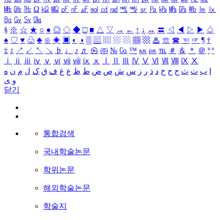
㎒
㎓
㎔
Ω
㏀
㏁
㎊
㎋
㎌
㏖
㏅
㎭
㎮
㎯
㏛
㎩
㎪
㎫
㎬
㏝
㏐
㏓
㏃
㏉
㏜
㏆
§
※
☆
★
○
●
◎
◇
◆
□
■
△
▽
→
←
↑
↓
↔
〓
◁
◀
▷
▶
♤
♠
♡
♥
♧
♣
⊙
◈
▣
◐
◑
▒
▤
▥
▨
▧
▦
▩
♨
☏
☎
☜
☞
¶
†
‡
↕
↗
↙
↖
↘
♭
♩
♪
♬
㉿
㈜
№
㏇
™
㏂
㏘
℡
＃
＆
＊
＠
ª
º
ⅰ
ⅱ
ⅲ
ⅳ
ⅴ
ⅵ
ⅶ
ⅷ
ⅸ
ⅹ
Ⅰ
Ⅱ
Ⅲ
Ⅳ
Ⅴ
Ⅵ
Ⅶ
Ⅷ
Ⅸ
Ⅹ
ا
ب
ت
ث
ج
ح
خ
د
ذ
ر
ز
س
ش
ص
ض
ط
ظ
ع
غ
ف
ق
ک
ل
م
ن
ه
و
ی
닫기
통합검색
국내학술논문
학위논문
해외학술논문
학술지