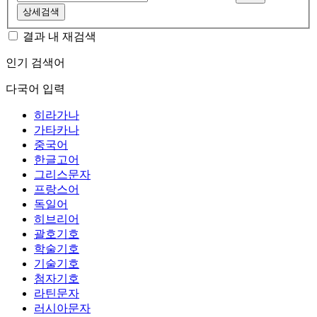
상세검색
결과 내 재검색
인기 검색어
다국어 입력
히라가나
가타카나
중국어
한글고어
그리스문자
프랑스어
독일어
히브리어
괄호기호
학술기호
기술기호
첨자기호
라틴문자
러시아문자