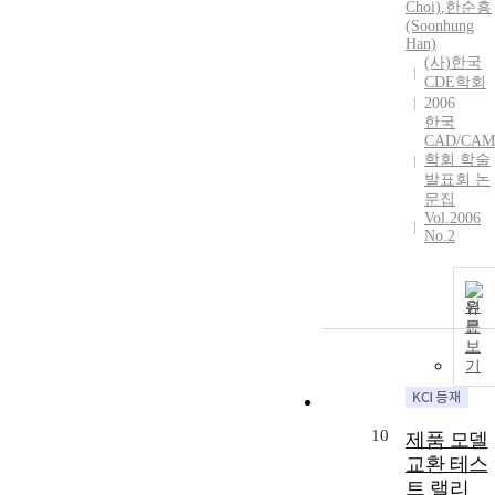
Choi)
,
한순흥
(Soonhung
Han)
(사)한국
CDE학회
2006
한국
CAD/CAM
학회 학술
발표회 논
문집
Vol.2006
No.2
원
문
보
기
10
제품 모델
교환 테스
트 랠리