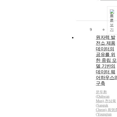
원
문
보
9
기
원자력 발
전소 제품
데이터의
공유를 위
한 중립 모
델 기반의
데이터 웨
어하우스
구축
문두환
(Duhwan
Mun)
,
천상욱
(Sanguk
Cheon)
,
최영
(Youngjun