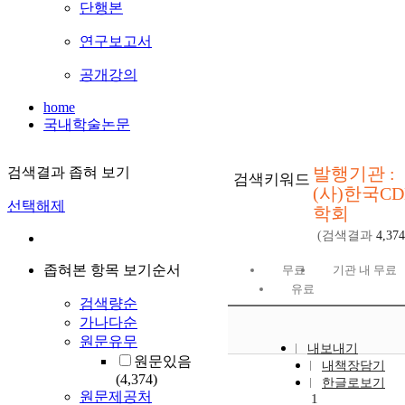
단행본
연구보고서
공개강의
home
국내학술논문
발행기관 :
검색결과 좁혀 보기
검색키워드
(사)한국CD
선택해제
학회
(검색결과
4,374
좁혀본 항목 보기순서
무료
기관 내 무료
유료
검색량순
가나다순
원문유무
내보내기
원문있음
내책장담기
(4,374)
한글로보기
원문제공처
1