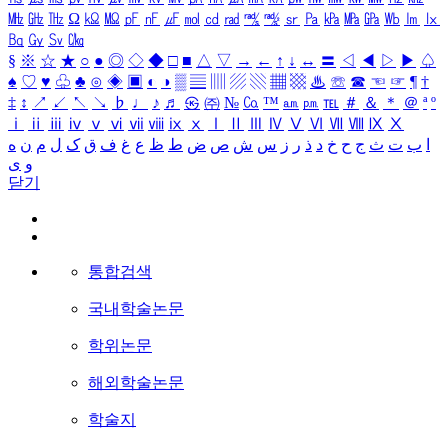
㎒
㎓
㎔
Ω
㏀
㏁
㎊
㎋
㎌
㏖
㏅
㎭
㎮
㎯
㏛
㎩
㎪
㎫
㎬
㏝
㏐
㏓
㏃
㏉
㏜
㏆
§
※
☆
★
○
●
◎
◇
◆
□
■
△
▽
→
←
↑
↓
↔
〓
◁
◀
▷
▶
♤
♠
♡
♥
♧
♣
⊙
◈
▣
◐
◑
▒
▤
▥
▨
▧
▦
▩
♨
☏
☎
☜
☞
¶
†
‡
↕
↗
↙
↖
↘
♭
♩
♪
♬
㉿
㈜
№
㏇
™
㏂
㏘
℡
＃
＆
＊
＠
ª
º
ⅰ
ⅱ
ⅲ
ⅳ
ⅴ
ⅵ
ⅶ
ⅷ
ⅸ
ⅹ
Ⅰ
Ⅱ
Ⅲ
Ⅳ
Ⅴ
Ⅵ
Ⅶ
Ⅷ
Ⅸ
Ⅹ
ا
ب
ت
ث
ج
ح
خ
د
ذ
ر
ز
س
ش
ص
ض
ط
ظ
ع
غ
ف
ق
ک
ل
م
ن
ه
و
ی
닫기
통합검색
국내학술논문
학위논문
해외학술논문
학술지