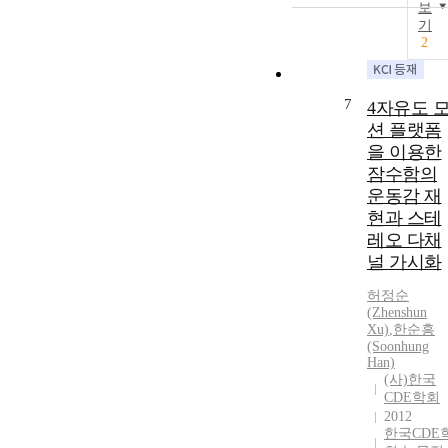
보
기
2
7
4자유도 
션 플랫폼
을 이용한
잠수함의
운동감 재
현과 스테
레오 다채
널 가시화
허정순
(Zhenshun
Xu)
,
한순흥
(Soonhung
Han)
(사)한국
CDE학회
2012
한국CDE