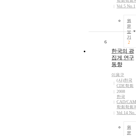
학회학회
Vol.5 No.1
원
문
보
기
6
2
한국의 광
집게 연구
동향
이용구
(사)한국
CDE학회
2008
한국
CAD/CAM
학회학회
Vol.14 No.
원
문