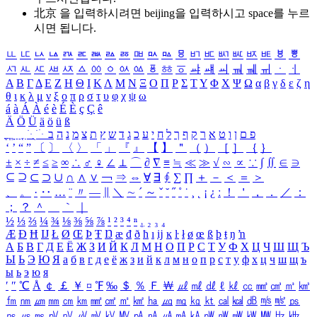
北京 을 입력하시려면
beijing
을 입력하시고 space를 누르
시면 됩니다.
ㅥ
ㅦ
ㅧ
ㅨ
ㅩ
ㅪ
ㅫ
ㅬ
ㅭ
ㅮ
ㅯ
ㅰ
ㅱ
ㅲ
ㅳ
ㅴ
ㅵ
ㅶ
ㅷ
ㅸ
ㅹ
ㅺ
ㅻ
ㅼ
ㅽ
ㅾ
ㅿ
ㆀ
ㆁ
ㆂ
ㆃ
ㆄ
ㆅ
ㆆ
ㆇ
ㆈ
ㆉ
ㆊ
ㆋ
ㆌ
ㆍ
ㆎ
Α
Β
Γ
Δ
Ε
Ζ
Η
Θ
Ι
Κ
Λ
Μ
Ν
Ξ
Ο
Π
Ρ
Σ
Τ
Υ
Φ
Χ
Ψ
Ω
α
β
γ
δ
ε
ζ
η
θ
ι
κ
λ
μ
ν
ξ
ο
π
ρ
σ
τ
υ
φ
χ
ψ
ω
á
à
Á
À
é
è
É
È
ç
Ç
ê
Ä
Ö
Ü
ä
ö
ü
ß
ְ
ֳ
ֲ
ֱ
ָ
ַ
ֵ
ֶ
ִ
ֹ
ּ
ֻ
ׂ
ׁ
ּ
ב
ה
נ
מ
צ
ת
ץ
ש
ד
ג
כ
ע
י
ח
ל
ך
ף
ק
ר
א
ט
ו
ן
ם
פ
‘
’
“
”
〔
〕
〈
〉
「
」
『
』
【
】
＂
（
）
［
］
｛
｝
±
×
÷
≠
≤
≥
∞
∴
♂
♀
∠
⊥
⌒
∂
∇
≡
≒
≪
≫
√
∽
∝
∵
∫
∬
∈
∋
⊆
⊇
⊂
⊃
∪
∩
∧
∨
￢
⇒
⇔
∀
∃
∮
∑
∏
＋
－
＜
＝
＞
、
。
·
‥
…
¨
〃
―
∥
＼
∼
´
～
ˇ
˘
˝
˚
˙
¸
˛
¡
¿
ː
！
＇
，
．
／
：
；
？
＾
＿
｀
｜
½
⅓
⅔
¼
¾
⅛
⅜
⅝
⅞
¹
²
³
⁴
ⁿ
₁
₂
₃
₄
Æ
Ð
Ħ
Ĳ
Ł
Ø
Œ
Þ
Ŧ
Ŋ
æ
đ
ð
ħ
ı
ĳ
ĸ
ŀ
ł
ø
œ
ß
þ
ŧ
ŋ
ŉ
А
Б
В
Г
Д
Е
Ё
Ж
З
И
Й
К
Л
М
Н
О
П
Р
С
Т
У
Ф
Х
Ц
Ч
Ш
Щ
Ъ
Ы
Ь
Э
Ю
Я
а
б
в
г
д
е
ё
ж
з
и
й
к
л
м
н
о
п
р
с
т
у
ф
х
ц
ч
ш
щ
ъ
ы
ь
э
ю
я
′
″
℃
Å
￠
￡
￥
¤
℉
‰
＄
％
Ｆ
￦
㎕
㎖
㎗
ℓ
㎘
㏄
㎣
㎤
㎥
㎦
㎙
㎚
㎛
㎜
㎝
㎞
㎟
㎠
㎡
㎢
㏊
㎍
㎎
㎏
㏏
㎈
㎉
㏈
㎧
㎨
㎰
㎱
㎲
㎳
㎴
㎵
㎶
㎷
㎸
㎹
㎀
㎁
㎂
㎃
㎄
㎺
㎻
㎽
㎾
㎿
㎐
㎑