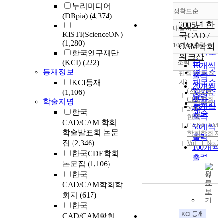
누리미디어
정확도순
(DBpia)
(4,374)
2005년 한
내림차순
정확도
KISTI(ScienceON)
국CAD /
순
(1,280)
10개씩 출력
CAM학회
내림차
인기도
한국연구재단
워크샵
순
조회
(KCI)
(222)
10개씩
등재정보
연도순
편집부(편집
출력
KCI등재
자)
제목순
20개씩
(사)한국
(1,106)
저자순
출력
CDE학회
학술지명
발행기
30개씩
2005
한국
관순
출력
한국
CAD/CAM 학회
CAD/CAM
50개씩
학술발표회 논문
학회학회
출력
집
(2,346)
Vol.11 No.
100개
한국CDE학회
출력
논문집
(1,106)
한국
원
문
CAD/CAM학회학
보
회지
(617)
기
한국
CAD/CAM학회