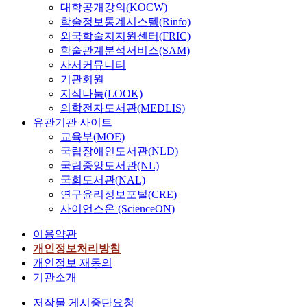
대학공개강의(KOCW)
학술정보통계시스템(Rinfo)
외국학술지지원센터(FRIC)
학술관계분석서비스(SAM)
사서커뮤니티
기관회원
지식나눔(LOOK)
의학전자도서관(MEDLIS)
유관기관 사이트
교육부(MOE)
국립장애인도서관(NLD)
국립중앙도서관(NL)
국회도서관(NAL)
연구윤리정보포털(CRE)
사이언스온 (ScienceON)
이용약관
개인정보처리방침
개인정보 재동의
기관소개
저작물 게시중단요청