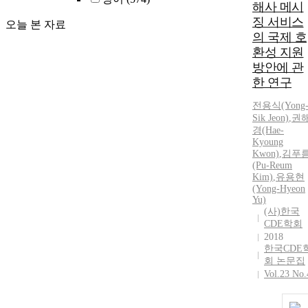
해사 메시
징 서비스
오늘 본 자료
의 국제 호
환성 지원
방안에 관
한 연구
전용식(Yong
Sik Jeon)
,
권
경(Hae-
Kyoung
Kwon)
,
김푸
(Pu-Reum
Kim)
,
유용현
(Yong-Hyeon
Yu)
(사)한국
CDE학회
2018
한국CDE
회 논문집
Vol.23 No.