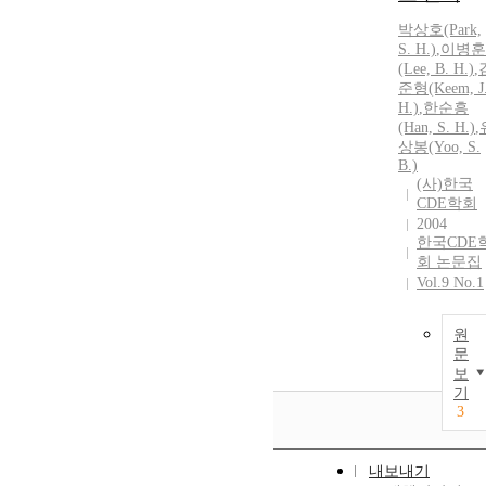
박상호(Park,
S. H.)
,
이병훈
(Lee, B. H.)
,
준형(Keem, J
H.)
,
한순흥
(Han, S. H.)
,
상봉(Yoo, S.
B.)
(사)한국
CDE학회
2004
한국CDE
회 논문집
Vol.9 No.1
원
문
보
기
3
내보내기