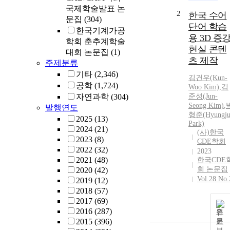
국제학술발표 논
2
한국 수어
문집
(304)
단어 학습
한국기계가공
용 3D 증
학회 춘추계학술
현실 콘텐
대회 논문집
(1)
츠 제작
주제분류
기타
(2,346)
김건우(Kun-
공학
(1,724)
Woo Kim)
,
김
자연과학
(304)
준성(Jun-
Seong Kim)
,
발행연도
형준(Hyungju
2025
(13)
Park)
2024
(21)
(사)한국
2023
(8)
CDE학회
2022
(32)
2023
2021
(48)
한국CDE
회 논문집
2020
(42)
Vol.28 No.
2019
(12)
2018
(57)
2017
(69)
2016
(287)
원
2015
(396)
문