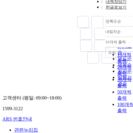
내책장담기
한글로보기
정확도순
내림차순
정확도
순
10개씩 출력
내림차
인기도
순
조회
10개씩
연도순
출력
제목순
20개씩
저자순
출력
발행기
30개씩
관순
출력
50개씩
고객센터 (평일: 09:00~18:00)
출력
100개
1599-3122
출력
ARS 번호안내
관련누리집