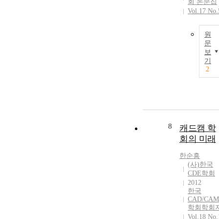
회 논문집
Vol.17 No.
원
문
보
기
2
8
캐드캠 학
회의 미래
한순흥
(사)한국
CDE학회
2012
한국
CAD/CAM
학회학회
Vol.18 No.