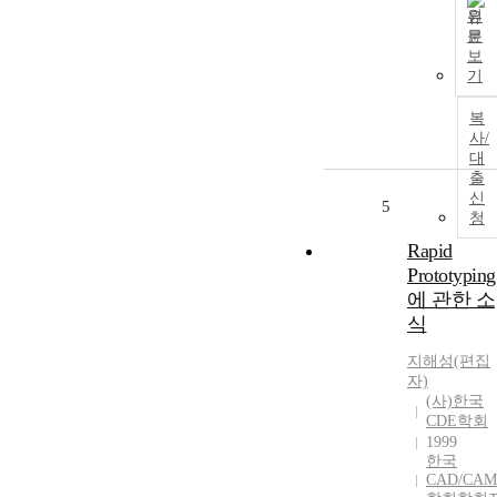
원
문
보
기
복
사/
대
출
신
5
청
Rapid
Prototyping
에 관한 소
식
지해성(편집
자)
(사)한국
CDE학회
1999
한국
CAD/CAM