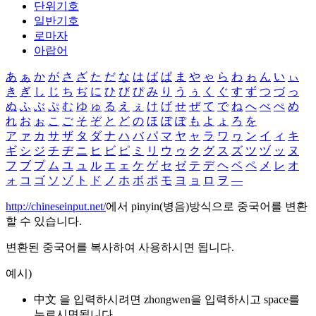
단위기호
일반기호
로마자
아랍어
あ
ぁ
か
が
さ
ざ
た
だ
な
は
ば
ぱ
ま
や
ゃ
ら
わ
ゎ
ん
い
ぃ
き
ぎ
し
じ
ち
ぢ
に
ひ
び
ぴ
み
り
う
ぅ
く
ぐ
す
ず
つ
づ
っ
ぬ
ふ
ぶ
ぷ
む
ゆ
ゅ
る
え
ぇ
け
げ
せ
ぜ
て
で
ね
へ
べ
ぺ
め
れ
お
ぉ
こ
ご
そ
ぞ
と
ど
の
ほ
ぼ
ぽ
も
よ
ょ
ろ
を
ア
ァ
カ
サ
ザ
タ
ダ
ナ
ハ
バ
パ
マ
ヤ
ャ
ラ
ワ
ヮ
ン
イ
ィ
キ
ギ
シ
ジ
チ
ヂ
ニ
ヒ
ビ
ピ
ミ
リ
ウ
ゥ
ク
グ
ス
ズ
ツ
ヅ
ッ
ヌ
フ
ブ
プ
ム
ユ
ュ
ル
エ
ェ
ケ
ゲ
セ
ゼ
テ
デ
ヘ
ベ
ペ
メ
レ
オ
ォ
コ
ゴ
ソ
ゾ
ト
ド
ノ
ホ
ボ
ポ
モ
ヨ
ョ
ロ
ヲ
―
http://chineseinput.net/
에서 pinyin(병음)방식으로 중국어를 변환
할 수 있습니다.
변환된 중국어를 복사하여 사용하시면 됩니다.
예시)
中文 을 입력하시려면
zhongwen
을 입력하시고 space를
누르시면됩니다.