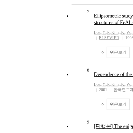
7
Ellipsometric study
structures of FeAl 
Lee,
,
Y.
,
P.
,
Kim,
,
K.
,
W.
,
ELSEVIER
199
원문보기
8
Dependence of the t
Lee,
,
Y.
,
P.
,
Kim,
,
K.
,
W.
,
2001
한국연구재
원문보기
9
[단행본] The enigma 