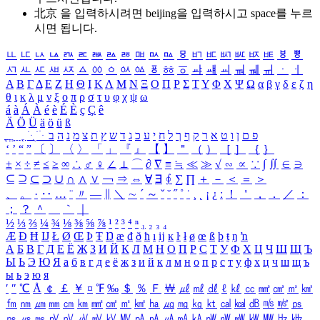
北京 을 입력하시려면
beijing
을 입력하시고 space를 누르
시면 됩니다.
ㅥ
ㅦ
ㅧ
ㅨ
ㅩ
ㅪ
ㅫ
ㅬ
ㅭ
ㅮ
ㅯ
ㅰ
ㅱ
ㅲ
ㅳ
ㅴ
ㅵ
ㅶ
ㅷ
ㅸ
ㅹ
ㅺ
ㅻ
ㅼ
ㅽ
ㅾ
ㅿ
ㆀ
ㆁ
ㆂ
ㆃ
ㆄ
ㆅ
ㆆ
ㆇ
ㆈ
ㆉ
ㆊ
ㆋ
ㆌ
ㆍ
ㆎ
Α
Β
Γ
Δ
Ε
Ζ
Η
Θ
Ι
Κ
Λ
Μ
Ν
Ξ
Ο
Π
Ρ
Σ
Τ
Υ
Φ
Χ
Ψ
Ω
α
β
γ
δ
ε
ζ
η
θ
ι
κ
λ
μ
ν
ξ
ο
π
ρ
σ
τ
υ
φ
χ
ψ
ω
á
à
Á
À
é
è
É
È
ç
Ç
ê
Ä
Ö
Ü
ä
ö
ü
ß
ְ
ֳ
ֲ
ֱ
ָ
ַ
ֵ
ֶ
ִ
ֹ
ּ
ֻ
ׂ
ׁ
ּ
ב
ה
נ
מ
צ
ת
ץ
ש
ד
ג
כ
ע
י
ח
ל
ך
ף
ק
ר
א
ט
ו
ן
ם
פ
‘
’
“
”
〔
〕
〈
〉
「
」
『
』
【
】
＂
（
）
［
］
｛
｝
±
×
÷
≠
≤
≥
∞
∴
♂
♀
∠
⊥
⌒
∂
∇
≡
≒
≪
≫
√
∽
∝
∵
∫
∬
∈
∋
⊆
⊇
⊂
⊃
∪
∩
∧
∨
￢
⇒
⇔
∀
∃
∮
∑
∏
＋
－
＜
＝
＞
、
。
·
‥
…
¨
〃
―
∥
＼
∼
´
～
ˇ
˘
˝
˚
˙
¸
˛
¡
¿
ː
！
＇
，
．
／
：
；
？
＾
＿
｀
｜
½
⅓
⅔
¼
¾
⅛
⅜
⅝
⅞
¹
²
³
⁴
ⁿ
₁
₂
₃
₄
Æ
Ð
Ħ
Ĳ
Ł
Ø
Œ
Þ
Ŧ
Ŋ
æ
đ
ð
ħ
ı
ĳ
ĸ
ŀ
ł
ø
œ
ß
þ
ŧ
ŋ
ŉ
А
Б
В
Г
Д
Е
Ё
Ж
З
И
Й
К
Л
М
Н
О
П
Р
С
Т
У
Ф
Х
Ц
Ч
Ш
Щ
Ъ
Ы
Ь
Э
Ю
Я
а
б
в
г
д
е
ё
ж
з
и
й
к
л
м
н
о
п
р
с
т
у
ф
х
ц
ч
ш
щ
ъ
ы
ь
э
ю
я
′
″
℃
Å
￠
￡
￥
¤
℉
‰
＄
％
Ｆ
￦
㎕
㎖
㎗
ℓ
㎘
㏄
㎣
㎤
㎥
㎦
㎙
㎚
㎛
㎜
㎝
㎞
㎟
㎠
㎡
㎢
㏊
㎍
㎎
㎏
㏏
㎈
㎉
㏈
㎧
㎨
㎰
㎱
㎲
㎳
㎴
㎵
㎶
㎷
㎸
㎹
㎀
㎁
㎂
㎃
㎄
㎺
㎻
㎽
㎾
㎿
㎐
㎑