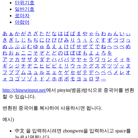
단위기호
일반기호
로마자
아랍어
あ
ぁ
か
が
さ
ざ
た
だ
な
は
ば
ぱ
ま
や
ゃ
ら
わ
ゎ
ん
い
ぃ
き
ぎ
し
じ
ち
ぢ
に
ひ
び
ぴ
み
り
う
ぅ
く
ぐ
す
ず
つ
づ
っ
ぬ
ふ
ぶ
ぷ
む
ゆ
ゅ
る
え
ぇ
け
げ
せ
ぜ
て
で
ね
へ
べ
ぺ
め
れ
お
ぉ
こ
ご
そ
ぞ
と
ど
の
ほ
ぼ
ぽ
も
よ
ょ
ろ
を
ア
ァ
カ
サ
ザ
タ
ダ
ナ
ハ
バ
パ
マ
ヤ
ャ
ラ
ワ
ヮ
ン
イ
ィ
キ
ギ
シ
ジ
チ
ヂ
ニ
ヒ
ビ
ピ
ミ
リ
ウ
ゥ
ク
グ
ス
ズ
ツ
ヅ
ッ
ヌ
フ
ブ
プ
ム
ユ
ュ
ル
エ
ェ
ケ
ゲ
セ
ゼ
テ
デ
ヘ
ベ
ペ
メ
レ
オ
ォ
コ
ゴ
ソ
ゾ
ト
ド
ノ
ホ
ボ
ポ
モ
ヨ
ョ
ロ
ヲ
―
http://chineseinput.net/
에서 pinyin(병음)방식으로 중국어를 변환
할 수 있습니다.
변환된 중국어를 복사하여 사용하시면 됩니다.
예시)
中文 을 입력하시려면
zhongwen
을 입력하시고 space를
누르시면됩니다.