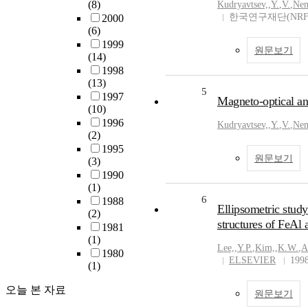
(8)
Kudryavtsev,
,
Y.
,
V.
,
Nem
한국연구재단(NRF
2000
(6)
1999
원문보기
(14)
1998
(13)
5
1997
Magneto-optical and
(10)
1996
Kudryavtsev,
,
Y.
,
V.
,
Nem
(2)
1995
원문보기
(3)
1990
(1)
6
1988
Ellipsometric study 
(2)
structures of FeAl 
1981
(1)
Lee,
,
Y.P.
,
Kim,
,
K.W.
,
A
1980
ELSEVIER
199
(1)
오늘 본 자료
원문보기