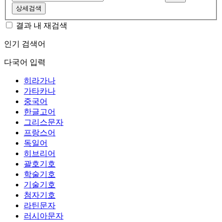
상세검색
결과 내 재검색
인기 검색어
다국어 입력
히라가나
가타카나
중국어
한글고어
그리스문자
프랑스어
독일어
히브리어
괄호기호
학술기호
기술기호
첨자기호
라틴문자
러시아문자