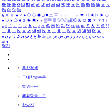
㎒
㎓
㎔
Ω
㏀
㏁
㎊
㎋
㎌
㏖
㏅
㎭
㎮
㎯
㏛
㎩
㎪
㎫
㎬
㏝
㏐
㏓
㏃
㏉
㏜
㏆
§
※
☆
★
○
●
◎
◇
◆
□
■
△
▽
→
←
↑
↓
↔
〓
◁
◀
▷
▶
♤
♠
♡
♥
♧
♣
⊙
◈
▣
◐
◑
▒
▤
▥
▨
▧
▦
▩
♨
☏
☎
☜
☞
¶
†
‡
↕
↗
↙
↖
↘
♭
♩
♪
♬
㉿
㈜
№
㏇
™
㏂
㏘
℡
＃
＆
＊
＠
ª
º
ⅰ
ⅱ
ⅲ
ⅳ
ⅴ
ⅵ
ⅶ
ⅷ
ⅸ
ⅹ
Ⅰ
Ⅱ
Ⅲ
Ⅳ
Ⅴ
Ⅵ
Ⅶ
Ⅷ
Ⅸ
Ⅹ
ا
ب
ت
ث
ج
ح
خ
د
ذ
ر
ز
س
ش
ص
ض
ط
ظ
ع
غ
ف
ق
ک
ل
م
ن
ه
و
ی
닫기
통합검색
국내학술논문
학위논문
해외학술논문
학술지