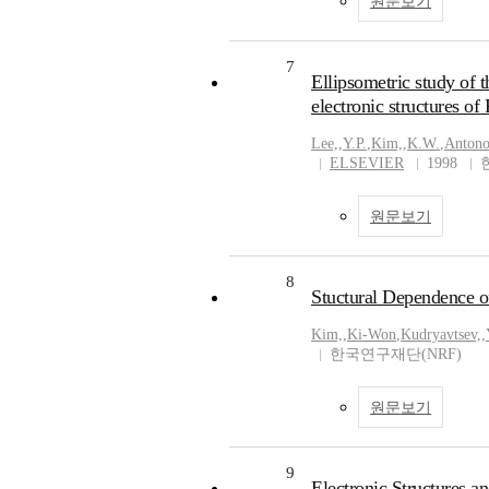
원문보기
7
Ellipsometric study of t
electronic structures of
Lee,
,
Y.P.
,
Kim,
,
K.W.
,
Antono
ELSEVIER
1998
원문보기
8
Stuctural Dependence o
Kim,
,
Ki-Won
,
Kudryavtsev,
,
한국연구재단(NRF)
원문보기
9
Electronic Structures a