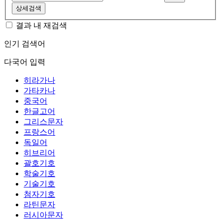
상세검색
결과 내 재검색
인기 검색어
다국어 입력
히라가나
가타카나
중국어
한글고어
그리스문자
프랑스어
독일어
히브리어
괄호기호
학술기호
기술기호
첨자기호
라틴문자
러시아문자