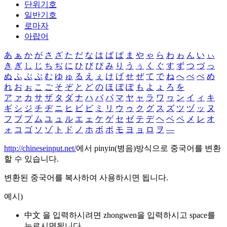
단위기호
일반기호
로마자
아랍어
あ
ぁ
か
が
さ
ざ
た
だ
な
は
ば
ぱ
ま
や
ゃ
ら
わ
ゎ
ん
い
ぃ
き
ぎ
し
じ
ち
ぢ
に
ひ
び
ぴ
み
り
う
ぅ
く
ぐ
す
ず
つ
づ
っ
ぬ
ふ
ぶ
ぷ
む
ゆ
ゅ
る
え
ぇ
け
げ
せ
ぜ
て
で
ね
へ
べ
ぺ
め
れ
お
ぉ
こ
ご
そ
ぞ
と
ど
の
ほ
ぼ
ぽ
も
よ
ょ
ろ
を
ア
ァ
カ
サ
ザ
タ
ダ
ナ
ハ
バ
パ
マ
ヤ
ャ
ラ
ワ
ヮ
ン
イ
ィ
キ
ギ
シ
ジ
チ
ヂ
ニ
ヒ
ビ
ピ
ミ
リ
ウ
ゥ
ク
グ
ス
ズ
ツ
ヅ
ッ
ヌ
フ
ブ
プ
ム
ユ
ュ
ル
エ
ェ
ケ
ゲ
セ
ゼ
テ
デ
ヘ
ベ
ペ
メ
レ
オ
ォ
コ
ゴ
ソ
ゾ
ト
ド
ノ
ホ
ボ
ポ
モ
ヨ
ョ
ロ
ヲ
―
http://chineseinput.net/
에서 pinyin(병음)방식으로 중국어를 변환
할 수 있습니다.
변환된 중국어를 복사하여 사용하시면 됩니다.
예시)
中文 을 입력하시려면
zhongwen
을 입력하시고 space를
누르시면됩니다.