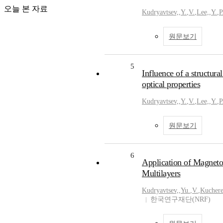
오늘 본 자료
Kudryavtsev,
,
Y.
,
V.
,
Lee,
,
Y.
,
P
원문보기
5
Influence of a structur
optical properties
Kudryavtsev,
,
Y.
,
V.
,
Lee,
,
Y.
,
P
원문보기
6
Application of Magneto-
Multilayers
Kudryavtsev,
,
Yu.
,
V.
,
Kuchere
한국연구재단(NRF)