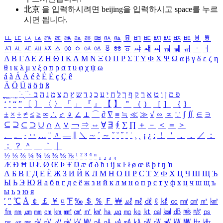
北京 을 입력하시려면
beijing
을 입력하시고 space를 누르
시면 됩니다.
ㅥ
ㅦ
ㅧ
ㅨ
ㅩ
ㅪ
ㅫ
ㅬ
ㅭ
ㅮ
ㅯ
ㅰ
ㅱ
ㅲ
ㅳ
ㅴ
ㅵ
ㅶ
ㅷ
ㅸ
ㅹ
ㅺ
ㅻ
ㅼ
ㅽ
ㅾ
ㅿ
ㆀ
ㆁ
ㆂ
ㆃ
ㆄ
ㆅ
ㆆ
ㆇ
ㆈ
ㆉ
ㆊ
ㆋ
ㆌ
ㆍ
ㆎ
Α
Β
Γ
Δ
Ε
Ζ
Η
Θ
Ι
Κ
Λ
Μ
Ν
Ξ
Ο
Π
Ρ
Σ
Τ
Υ
Φ
Χ
Ψ
Ω
α
β
γ
δ
ε
ζ
η
θ
ι
κ
λ
μ
ν
ξ
ο
π
ρ
σ
τ
υ
φ
χ
ψ
ω
á
à
Á
À
é
è
É
È
ç
Ç
ê
Ä
Ö
Ü
ä
ö
ü
ß
ְ
ֳ
ֲ
ֱ
ָ
ַ
ֵ
ֶ
ִ
ֹ
ּ
ֻ
ׂ
ׁ
ּ
ב
ה
נ
מ
צ
ת
ץ
ש
ד
ג
כ
ע
י
ח
ל
ך
ף
ק
ר
א
ט
ו
ן
ם
פ
‘
’
“
”
〔
〕
〈
〉
「
」
『
』
【
】
＂
（
）
［
］
｛
｝
±
×
÷
≠
≤
≥
∞
∴
♂
♀
∠
⊥
⌒
∂
∇
≡
≒
≪
≫
√
∽
∝
∵
∫
∬
∈
∋
⊆
⊇
⊂
⊃
∪
∩
∧
∨
￢
⇒
⇔
∀
∃
∮
∑
∏
＋
－
＜
＝
＞
、
。
·
‥
…
¨
〃
―
∥
＼
∼
´
～
ˇ
˘
˝
˚
˙
¸
˛
¡
¿
ː
！
＇
，
．
／
：
；
？
＾
＿
｀
｜
½
⅓
⅔
¼
¾
⅛
⅜
⅝
⅞
¹
²
³
⁴
ⁿ
₁
₂
₃
₄
Æ
Ð
Ħ
Ĳ
Ł
Ø
Œ
Þ
Ŧ
Ŋ
æ
đ
ð
ħ
ı
ĳ
ĸ
ŀ
ł
ø
œ
ß
þ
ŧ
ŋ
ŉ
А
Б
В
Г
Д
Е
Ё
Ж
З
И
Й
К
Л
М
Н
О
П
Р
С
Т
У
Ф
Х
Ц
Ч
Ш
Щ
Ъ
Ы
Ь
Э
Ю
Я
а
б
в
г
д
е
ё
ж
з
и
й
к
л
м
н
о
п
р
с
т
у
ф
х
ц
ч
ш
щ
ъ
ы
ь
э
ю
я
′
″
℃
Å
￠
￡
￥
¤
℉
‰
＄
％
Ｆ
￦
㎕
㎖
㎗
ℓ
㎘
㏄
㎣
㎤
㎥
㎦
㎙
㎚
㎛
㎜
㎝
㎞
㎟
㎠
㎡
㎢
㏊
㎍
㎎
㎏
㏏
㎈
㎉
㏈
㎧
㎨
㎰
㎱
㎲
㎳
㎴
㎵
㎶
㎷
㎸
㎹
㎀
㎁
㎂
㎃
㎄
㎺
㎻
㎽
㎾
㎿
㎐
㎑