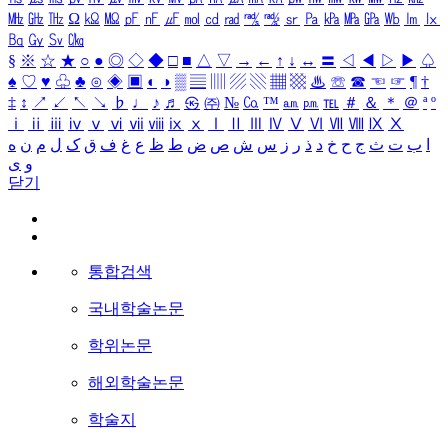
㎒
㎓
㎔
Ω
㏀
㏁
㎊
㎋
㎌
㏖
㏅
㎭
㎮
㎯
㏛
㎩
㎪
㎫
㎬
㏝
㏐
㏓
㏃
㏉
㏜
㏆
§
※
☆
★
○
●
◎
◇
◆
□
■
△
▽
→
←
↑
↓
↔
〓
◁
◀
▷
▶
♤
♠
♡
♥
♧
♣
⊙
◈
▣
◐
◑
▒
▤
▥
▨
▧
▦
▩
♨
☏
☎
☜
☞
¶
†
‡
↕
↗
↙
↖
↘
♭
♩
♪
♬
㉿
㈜
№
㏇
™
㏂
㏘
℡
＃
＆
＊
＠
ª
º
ⅰ
ⅱ
ⅲ
ⅳ
ⅴ
ⅵ
ⅶ
ⅷ
ⅸ
ⅹ
Ⅰ
Ⅱ
Ⅲ
Ⅳ
Ⅴ
Ⅵ
Ⅶ
Ⅷ
Ⅸ
Ⅹ
ا
ب
ت
ث
ج
ح
خ
د
ذ
ر
ز
س
ش
ص
ض
ط
ظ
ع
غ
ف
ق
ک
ل
م
ن
ه
و
ی
닫기
통합검색
국내학술논문
학위논문
해외학술논문
학술지