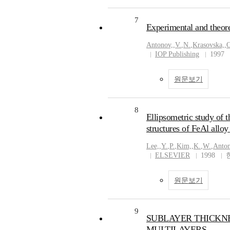
7
Experimental and theoret
Antonov,
,
V.
,
N.
,
Krasovska,
,
O
IOP Publishing
1997
원문보기
8
Ellipsometric study of t
structures of FeAl alloy
Lee,
,
Y.
,
P.
,
Kim,
,
K.
,
W.
,
Anton
ELSEVIER
1998
원문보기
9
SUBLAYER THICKNES
MULTILAYERS