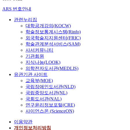
ARS 번호안내
관련누리집
대학공개강의(KOCW)
학술정보통계시스템(Rinfo)
외국학술지지원센터(FRIC)
학술관계분석서비스(SAM)
사서커뮤니티
기관회원
지식나눔(LOOK)
의학전자도서관(MEDLIS)
유관기관 사이트
교육부(MOE)
국립장애인도서관(NLD)
국립중앙도서관(NL)
국회도서관(NAL)
연구윤리정보포털(CRE)
사이언스온 (ScienceON)
이용약관
개인정보처리방침