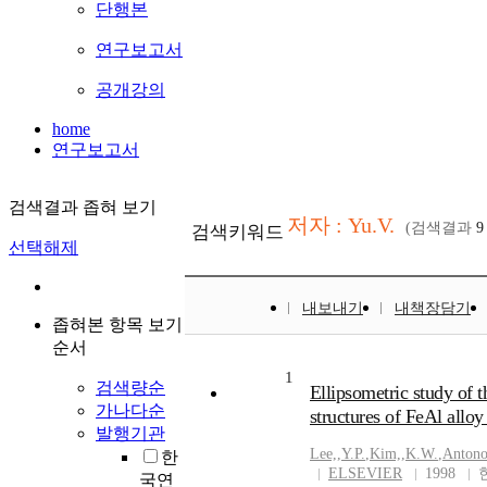
단행본
연구보고서
공개강의
home
연구보고서
검색결과 좁혀 보기
저자 : Yu.V.
(검색결과
9
검색키워드
선택해제
내보내기
내책장담기
좁혀본 항목 보기
순서
1
검색량순
Ellipsometric study of t
가나다순
structures of FeAl alloy
발행기관
Lee,
,
Y.P.
,
Kim,
,
K.W.
,
Antono
한
ELSEVIER
1998
국연