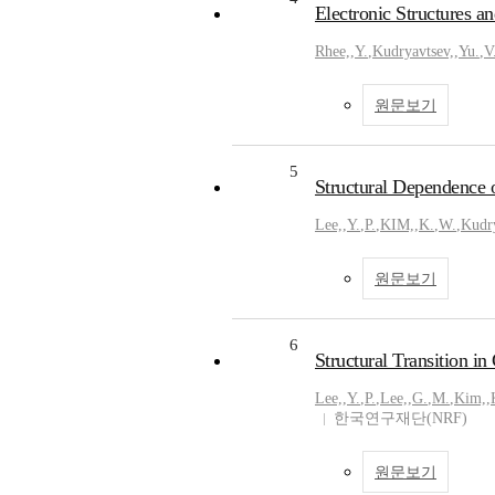
Electronic Structures a
Rhee,
,
Y.
,
Kudryavtsev,
,
Yu.
,
V
원문보기
5
Structural Dependence 
Lee,
,
Y.
,
P.
,
KIM,
,
K.
,
W.
,
Kudry
원문보기
6
Structural Transition i
Lee,
,
Y.
,
P.
,
Lee,
,
G.
,
M.
,
Kim,
,
한국연구재단(NRF)
원문보기