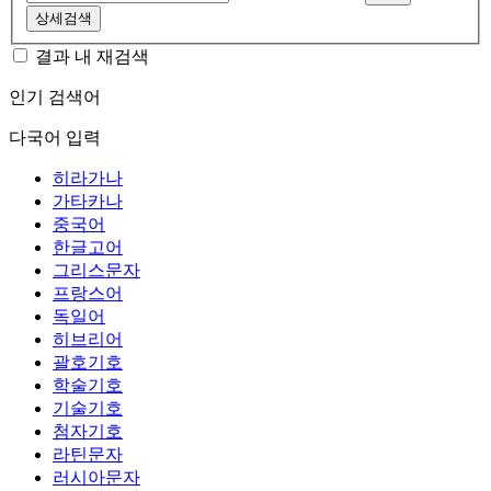
상세검색
결과 내 재검색
인기 검색어
다국어 입력
히라가나
가타카나
중국어
한글고어
그리스문자
프랑스어
독일어
히브리어
괄호기호
학술기호
기술기호
첨자기호
라틴문자
러시아문자