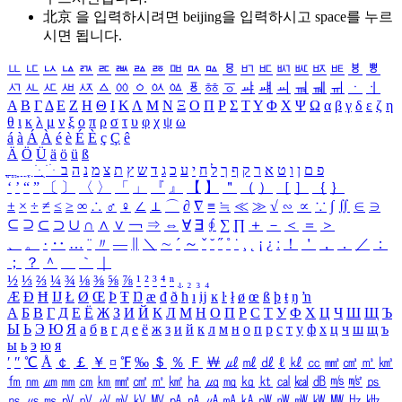
北京 을 입력하시려면
beijing
을 입력하시고 space를 누르
시면 됩니다.
ㅥ
ㅦ
ㅧ
ㅨ
ㅩ
ㅪ
ㅫ
ㅬ
ㅭ
ㅮ
ㅯ
ㅰ
ㅱ
ㅲ
ㅳ
ㅴ
ㅵ
ㅶ
ㅷ
ㅸ
ㅹ
ㅺ
ㅻ
ㅼ
ㅽ
ㅾ
ㅿ
ㆀ
ㆁ
ㆂ
ㆃ
ㆄ
ㆅ
ㆆ
ㆇ
ㆈ
ㆉ
ㆊ
ㆋ
ㆌ
ㆍ
ㆎ
Α
Β
Γ
Δ
Ε
Ζ
Η
Θ
Ι
Κ
Λ
Μ
Ν
Ξ
Ο
Π
Ρ
Σ
Τ
Υ
Φ
Χ
Ψ
Ω
α
β
γ
δ
ε
ζ
η
θ
ι
κ
λ
μ
ν
ξ
ο
π
ρ
σ
τ
υ
φ
χ
ψ
ω
á
à
Á
À
é
è
É
È
ç
Ç
ê
Ä
Ö
Ü
ä
ö
ü
ß
ְ
ֳ
ֲ
ֱ
ָ
ַ
ֵ
ֶ
ִ
ֹ
ּ
ֻ
ׂ
ׁ
ּ
ב
ה
נ
מ
צ
ת
ץ
ש
ד
ג
כ
ע
י
ח
ל
ך
ף
ק
ר
א
ט
ו
ן
ם
פ
‘
’
“
”
〔
〕
〈
〉
「
」
『
』
【
】
＂
（
）
［
］
｛
｝
±
×
÷
≠
≤
≥
∞
∴
♂
♀
∠
⊥
⌒
∂
∇
≡
≒
≪
≫
√
∽
∝
∵
∫
∬
∈
∋
⊆
⊇
⊂
⊃
∪
∩
∧
∨
￢
⇒
⇔
∀
∃
∮
∑
∏
＋
－
＜
＝
＞
、
。
·
‥
…
¨
〃
―
∥
＼
∼
´
～
ˇ
˘
˝
˚
˙
¸
˛
¡
¿
ː
！
＇
，
．
／
：
；
？
＾
＿
｀
｜
½
⅓
⅔
¼
¾
⅛
⅜
⅝
⅞
¹
²
³
⁴
ⁿ
₁
₂
₃
₄
Æ
Ð
Ħ
Ĳ
Ł
Ø
Œ
Þ
Ŧ
Ŋ
æ
đ
ð
ħ
ı
ĳ
ĸ
ŀ
ł
ø
œ
ß
þ
ŧ
ŋ
ŉ
А
Б
В
Г
Д
Е
Ё
Ж
З
И
Й
К
Л
М
Н
О
П
Р
С
Т
У
Ф
Х
Ц
Ч
Ш
Щ
Ъ
Ы
Ь
Э
Ю
Я
а
б
в
г
д
е
ё
ж
з
и
й
к
л
м
н
о
п
р
с
т
у
ф
х
ц
ч
ш
щ
ъ
ы
ь
э
ю
я
′
″
℃
Å
￠
￡
￥
¤
℉
‰
＄
％
Ｆ
￦
㎕
㎖
㎗
ℓ
㎘
㏄
㎣
㎤
㎥
㎦
㎙
㎚
㎛
㎜
㎝
㎞
㎟
㎠
㎡
㎢
㏊
㎍
㎎
㎏
㏏
㎈
㎉
㏈
㎧
㎨
㎰
㎱
㎲
㎳
㎴
㎵
㎶
㎷
㎸
㎹
㎀
㎁
㎂
㎃
㎄
㎺
㎻
㎽
㎾
㎿
㎐
㎑