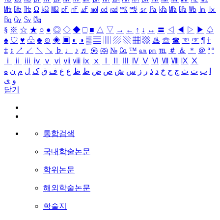
㎒
㎓
㎔
Ω
㏀
㏁
㎊
㎋
㎌
㏖
㏅
㎭
㎮
㎯
㏛
㎩
㎪
㎫
㎬
㏝
㏐
㏓
㏃
㏉
㏜
㏆
§
※
☆
★
○
●
◎
◇
◆
□
■
△
▽
→
←
↑
↓
↔
〓
◁
◀
▷
▶
♤
♠
♡
♥
♧
♣
⊙
◈
▣
◐
◑
▒
▤
▥
▨
▧
▦
▩
♨
☏
☎
☜
☞
¶
†
‡
↕
↗
↙
↖
↘
♭
♩
♪
♬
㉿
㈜
№
㏇
™
㏂
㏘
℡
＃
＆
＊
＠
ª
º
ⅰ
ⅱ
ⅲ
ⅳ
ⅴ
ⅵ
ⅶ
ⅷ
ⅸ
ⅹ
Ⅰ
Ⅱ
Ⅲ
Ⅳ
Ⅴ
Ⅵ
Ⅶ
Ⅷ
Ⅸ
Ⅹ
ا
ب
ت
ث
ج
ح
خ
د
ذ
ر
ز
س
ش
ص
ض
ط
ظ
ع
غ
ف
ق
ک
ل
م
ن
ه
و
ی
닫기
통합검색
국내학술논문
학위논문
해외학술논문
학술지