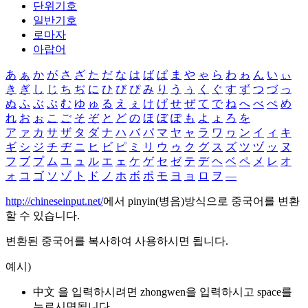
단위기호
일반기호
로마자
아랍어
あ
ぁ
か
が
さ
ざ
た
だ
な
は
ば
ぱ
ま
や
ゃ
ら
わ
ゎ
ん
い
ぃ
き
ぎ
し
じ
ち
ぢ
に
ひ
び
ぴ
み
り
う
ぅ
く
ぐ
す
ず
つ
づ
っ
ぬ
ふ
ぶ
ぷ
む
ゆ
ゅ
る
え
ぇ
け
げ
せ
ぜ
て
で
ね
へ
べ
ぺ
め
れ
お
ぉ
こ
ご
そ
ぞ
と
ど
の
ほ
ぼ
ぽ
も
よ
ょ
ろ
を
ア
ァ
カ
サ
ザ
タ
ダ
ナ
ハ
バ
パ
マ
ヤ
ャ
ラ
ワ
ヮ
ン
イ
ィ
キ
ギ
シ
ジ
チ
ヂ
ニ
ヒ
ビ
ピ
ミ
リ
ウ
ゥ
ク
グ
ス
ズ
ツ
ヅ
ッ
ヌ
フ
ブ
プ
ム
ユ
ュ
ル
エ
ェ
ケ
ゲ
セ
ゼ
テ
デ
ヘ
ベ
ペ
メ
レ
オ
ォ
コ
ゴ
ソ
ゾ
ト
ド
ノ
ホ
ボ
ポ
モ
ヨ
ョ
ロ
ヲ
―
http://chineseinput.net/
에서 pinyin(병음)방식으로 중국어를 변환
할 수 있습니다.
변환된 중국어를 복사하여 사용하시면 됩니다.
예시)
中文 을 입력하시려면
zhongwen
을 입력하시고 space를
누르시면됩니다.