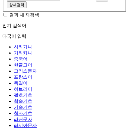
상세검색
결과 내 재검색
인기 검색어
다국어 입력
히라가나
가타카나
중국어
한글고어
그리스문자
프랑스어
독일어
히브리어
괄호기호
학술기호
기술기호
첨자기호
라틴문자
러시아문자