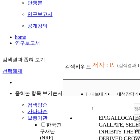
단행본
연구보고서
공개강의
home
연구보고서
검색결과 좁혀 보기
저자 : P.
(검색결과
1
검색키워드
선택해제
좁혀본 항목 보기순서
내보내기
내책장담기
검색량순
1
정
가나다순
EPIGALLOCATE
발행기관
내
GALLATE, SELE
한국연
INHIBITS THE P
10
구재단
(NRF)
DERIVED GRO