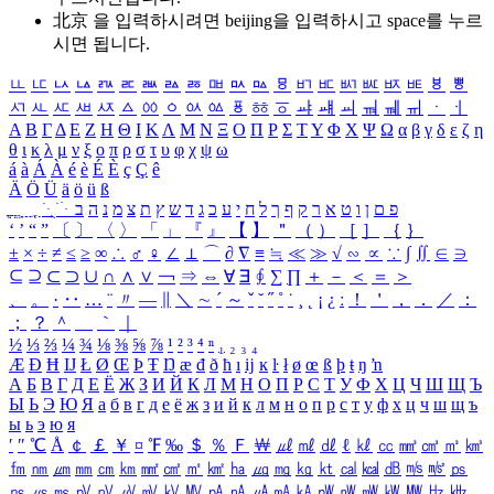
北京 을 입력하시려면
beijing
을 입력하시고 space를 누르
시면 됩니다.
ㅥ
ㅦ
ㅧ
ㅨ
ㅩ
ㅪ
ㅫ
ㅬ
ㅭ
ㅮ
ㅯ
ㅰ
ㅱ
ㅲ
ㅳ
ㅴ
ㅵ
ㅶ
ㅷ
ㅸ
ㅹ
ㅺ
ㅻ
ㅼ
ㅽ
ㅾ
ㅿ
ㆀ
ㆁ
ㆂ
ㆃ
ㆄ
ㆅ
ㆆ
ㆇ
ㆈ
ㆉ
ㆊ
ㆋ
ㆌ
ㆍ
ㆎ
Α
Β
Γ
Δ
Ε
Ζ
Η
Θ
Ι
Κ
Λ
Μ
Ν
Ξ
Ο
Π
Ρ
Σ
Τ
Υ
Φ
Χ
Ψ
Ω
α
β
γ
δ
ε
ζ
η
θ
ι
κ
λ
μ
ν
ξ
ο
π
ρ
σ
τ
υ
φ
χ
ψ
ω
á
à
Á
À
é
è
É
È
ç
Ç
ê
Ä
Ö
Ü
ä
ö
ü
ß
ְ
ֳ
ֲ
ֱ
ָ
ַ
ֵ
ֶ
ִ
ֹ
ּ
ֻ
ׂ
ׁ
ּ
ב
ה
נ
מ
צ
ת
ץ
ש
ד
ג
כ
ע
י
ח
ל
ך
ף
ק
ר
א
ט
ו
ן
ם
פ
‘
’
“
”
〔
〕
〈
〉
「
」
『
』
【
】
＂
（
）
［
］
｛
｝
±
×
÷
≠
≤
≥
∞
∴
♂
♀
∠
⊥
⌒
∂
∇
≡
≒
≪
≫
√
∽
∝
∵
∫
∬
∈
∋
⊆
⊇
⊂
⊃
∪
∩
∧
∨
￢
⇒
⇔
∀
∃
∮
∑
∏
＋
－
＜
＝
＞
、
。
·
‥
…
¨
〃
―
∥
＼
∼
´
～
ˇ
˘
˝
˚
˙
¸
˛
¡
¿
ː
！
＇
，
．
／
：
；
？
＾
＿
｀
｜
½
⅓
⅔
¼
¾
⅛
⅜
⅝
⅞
¹
²
³
⁴
ⁿ
₁
₂
₃
₄
Æ
Ð
Ħ
Ĳ
Ł
Ø
Œ
Þ
Ŧ
Ŋ
æ
đ
ð
ħ
ı
ĳ
ĸ
ŀ
ł
ø
œ
ß
þ
ŧ
ŋ
ŉ
А
Б
В
Г
Д
Е
Ё
Ж
З
И
Й
К
Л
М
Н
О
П
Р
С
Т
У
Ф
Х
Ц
Ч
Ш
Щ
Ъ
Ы
Ь
Э
Ю
Я
а
б
в
г
д
е
ё
ж
з
и
й
к
л
м
н
о
п
р
с
т
у
ф
х
ц
ч
ш
щ
ъ
ы
ь
э
ю
я
′
″
℃
Å
￠
￡
￥
¤
℉
‰
＄
％
Ｆ
￦
㎕
㎖
㎗
ℓ
㎘
㏄
㎣
㎤
㎥
㎦
㎙
㎚
㎛
㎜
㎝
㎞
㎟
㎠
㎡
㎢
㏊
㎍
㎎
㎏
㏏
㎈
㎉
㏈
㎧
㎨
㎰
㎱
㎲
㎳
㎴
㎵
㎶
㎷
㎸
㎹
㎀
㎁
㎂
㎃
㎄
㎺
㎻
㎽
㎾
㎿
㎐
㎑