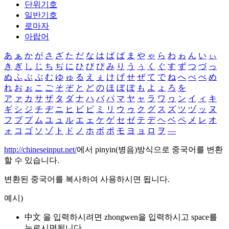
단위기호
일반기호
로마자
아랍어
あ
ぁ
か
が
さ
ざ
た
だ
な
は
ば
ぱ
ま
や
ゃ
ら
わ
ゎ
ん
い
ぃ
き
ぎ
し
じ
ち
ぢ
に
ひ
び
ぴ
み
り
う
ぅ
く
ぐ
す
ず
つ
づ
っ
ぬ
ふ
ぶ
ぷ
む
ゆ
ゅ
る
え
ぇ
け
げ
せ
ぜ
て
で
ね
へ
べ
ぺ
め
れ
お
ぉ
こ
ご
そ
ぞ
と
ど
の
ほ
ぼ
ぽ
も
よ
ょ
ろ
を
ア
ァ
カ
サ
ザ
タ
ダ
ナ
ハ
バ
パ
マ
ヤ
ャ
ラ
ワ
ヮ
ン
イ
ィ
キ
ギ
シ
ジ
チ
ヂ
ニ
ヒ
ビ
ピ
ミ
リ
ウ
ゥ
ク
グ
ス
ズ
ツ
ヅ
ッ
ヌ
フ
ブ
プ
ム
ユ
ュ
ル
エ
ェ
ケ
ゲ
セ
ゼ
テ
デ
ヘ
ベ
ペ
メ
レ
オ
ォ
コ
ゴ
ソ
ゾ
ト
ド
ノ
ホ
ボ
ポ
モ
ヨ
ョ
ロ
ヲ
―
http://chineseinput.net/
에서 pinyin(병음)방식으로 중국어를 변환
할 수 있습니다.
변환된 중국어를 복사하여 사용하시면 됩니다.
예시)
中文 을 입력하시려면
zhongwen
을 입력하시고 space를
누르시면됩니다.