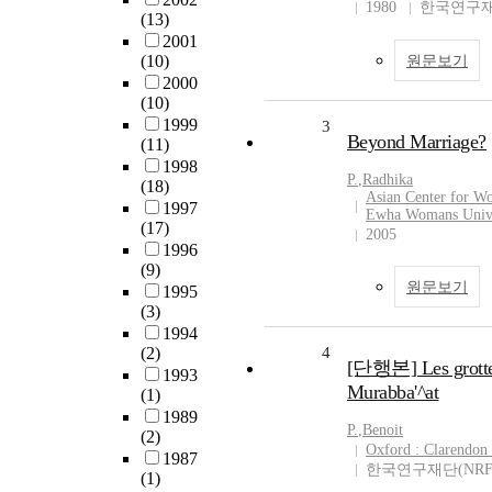
1980
한국연구재
(13)
2001
(10)
원문보기
2000
(10)
1999
3
Beyond Marriage?
(11)
1998
P.
,
Radhika
(18)
Asian Center for W
1997
Ewha Womans Unive
(17)
2005
1996
(9)
원문보기
1995
(3)
1994
(2)
4
[단행본] Les grotte
1993
Murabba'^at
(1)
1989
P.
,
Benoit
(2)
Oxford : Clarendon 
1987
한국연구재단(NRF
(1)