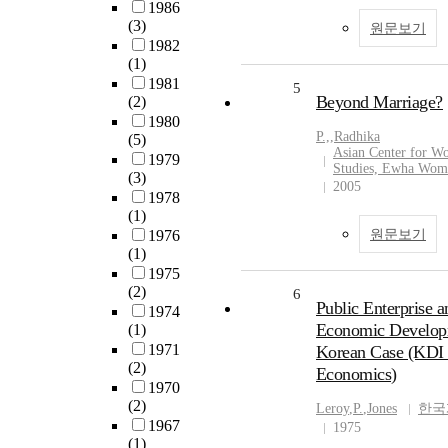
1986
(3)
원문보기
1982
(1)
1981
5
Beyond Marriage?
(2)
1980
P.,
,
Radhika
(5)
Asian Center for W
1979
Studies, Ewha Woma
(3)
2005
1978
(1)
1976
원문보기
(1)
1975
(2)
6
Public Enterprise a
1974
Economic Develop
(1)
1971
Korean Case (KDI 
(2)
Economics)
1970
(2)
Leroy
,
P.
,
Jones
한국
1967
1975
(1)