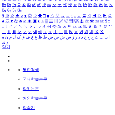
㎒
㎓
㎔
Ω
㏀
㏁
㎊
㎋
㎌
㏖
㏅
㎭
㎮
㎯
㏛
㎩
㎪
㎫
㎬
㏝
㏐
㏓
㏃
㏉
㏜
㏆
§
※
☆
★
○
●
◎
◇
◆
□
■
△
▽
→
←
↑
↓
↔
〓
◁
◀
▷
▶
♤
♠
♡
♥
♧
♣
⊙
◈
▣
◐
◑
▒
▤
▥
▨
▧
▦
▩
♨
☏
☎
☜
☞
¶
†
‡
↕
↗
↙
↖
↘
♭
♩
♪
♬
㉿
㈜
№
㏇
™
㏂
㏘
℡
＃
＆
＊
＠
ª
º
ⅰ
ⅱ
ⅲ
ⅳ
ⅴ
ⅵ
ⅶ
ⅷ
ⅸ
ⅹ
Ⅰ
Ⅱ
Ⅲ
Ⅳ
Ⅴ
Ⅵ
Ⅶ
Ⅷ
Ⅸ
Ⅹ
ا
ب
ت
ث
ج
ح
خ
د
ذ
ر
ز
س
ش
ص
ض
ط
ظ
ع
غ
ف
ق
ک
ل
م
ن
ه
و
ی
닫기
통합검색
국내학술논문
학위논문
해외학술논문
학술지