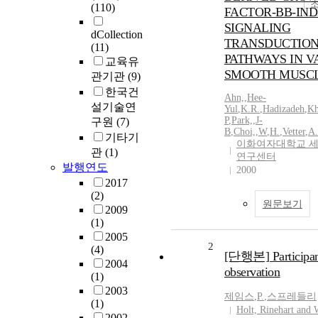
(110)
FACTOR-BB-IN
SIGNALING
dCollection
TRANSDUCTIO
(11)
PATHWAYS IN 
교육유
SMOOTH MUSCL
관기관
(9)
한국건
Ahn,
,
Hee-
설기술연
Yul
,
K.R.
,
Hadizadeh
,
Kh
P
,
Park,
,
J-
구원
(7)
B
,
Choi,
,
W
,
H.
,
Vetter
,
A.
기타기
이화여자대학교 
관
(1)
연구센터
발행연도
2000
2017
(2)
원문보기
2009
(1)
2005
2
(4)
[단행본] Participa
2004
observation
(1)
2003
제임스
,
P.
,
스프레들리
(1)
Holt, Rinehart and 
2002