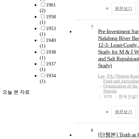
1961
원문보기
(2)
1958
(1)
7
1953
Pre-Investment Sur
(1)
Nakdong River Bas
1940
12-3: Least-Costly 
(1)
Study for M & I W
1938
(1)
and Salt Repulsion
1937
Study)
(1)
1934
Lee,
,
P.K.(Nippon
,
Koei
(1)
Food and Agricultur
Organization of the
Nations
오늘 본 자료
1970
한국건설
원문보기
8
[단행본] Truth as 