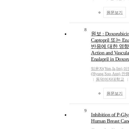
원문보기
8
원보 : Doxorub
Captopril 또는 
반응에 대한 영향 ( Orig
Action and Vascula
Enalapril in Doxoru
임윤자(Yun
,
Ja
,
Im)
,
이영
(Hyung
,
Soo
,
Ann)
,
안령
동덕여자대학교
원문보기
9
Inhibition of P-Gly
Human Breast Canc