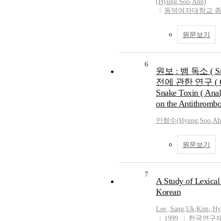
(Hyung
,
Soo
,
Ann)
동덕여자대학교 
원문보기
6
원보 : 뱀 독소 ( S
전에 관한 연구 ( Origi
Snake Toxin ( Anal
on the Antithrombo
안형수(Hyung
,
Soo
,
Ah
원문보기
7
A Study of Lexical
Korean
Lee,
,
Sang
,
Uk
,
Kim,
,
Hy
1999
한국연구재