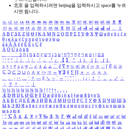
北京 을 입력하시려면
beijing
을 입력하시고 space를 누르
시면 됩니다.
ㅥ
ㅦ
ㅧ
ㅨ
ㅩ
ㅪ
ㅫ
ㅬ
ㅭ
ㅮ
ㅯ
ㅰ
ㅱ
ㅲ
ㅳ
ㅴ
ㅵ
ㅶ
ㅷ
ㅸ
ㅹ
ㅺ
ㅻ
ㅼ
ㅽ
ㅾ
ㅿ
ㆀ
ㆁ
ㆂ
ㆃ
ㆄ
ㆅ
ㆆ
ㆇ
ㆈ
ㆉ
ㆊ
ㆋ
ㆌ
ㆍ
ㆎ
Α
Β
Γ
Δ
Ε
Ζ
Η
Θ
Ι
Κ
Λ
Μ
Ν
Ξ
Ο
Π
Ρ
Σ
Τ
Υ
Φ
Χ
Ψ
Ω
α
β
γ
δ
ε
ζ
η
θ
ι
κ
λ
μ
ν
ξ
ο
π
ρ
σ
τ
υ
φ
χ
ψ
ω
á
à
Á
À
é
è
É
È
ç
Ç
ê
Ä
Ö
Ü
ä
ö
ü
ß
ְ
ֳ
ֲ
ֱ
ָ
ַ
ֵ
ֶ
ִ
ֹ
ּ
ֻ
ׂ
ׁ
ּ
ב
ה
נ
מ
צ
ת
ץ
ש
ד
ג
כ
ע
י
ח
ל
ך
ף
ק
ר
א
ט
ו
ן
ם
פ
‘
’
“
”
〔
〕
〈
〉
「
」
『
』
【
】
＂
（
）
［
］
｛
｝
±
×
÷
≠
≤
≥
∞
∴
♂
♀
∠
⊥
⌒
∂
∇
≡
≒
≪
≫
√
∽
∝
∵
∫
∬
∈
∋
⊆
⊇
⊂
⊃
∪
∩
∧
∨
￢
⇒
⇔
∀
∃
∮
∑
∏
＋
－
＜
＝
＞
、
。
·
‥
…
¨
〃
―
∥
＼
∼
´
～
ˇ
˘
˝
˚
˙
¸
˛
¡
¿
ː
！
＇
，
．
／
：
；
？
＾
＿
｀
｜
½
⅓
⅔
¼
¾
⅛
⅜
⅝
⅞
¹
²
³
⁴
ⁿ
₁
₂
₃
₄
Æ
Ð
Ħ
Ĳ
Ł
Ø
Œ
Þ
Ŧ
Ŋ
æ
đ
ð
ħ
ı
ĳ
ĸ
ŀ
ł
ø
œ
ß
þ
ŧ
ŋ
ŉ
А
Б
В
Г
Д
Е
Ё
Ж
З
И
Й
К
Л
М
Н
О
П
Р
С
Т
У
Ф
Х
Ц
Ч
Ш
Щ
Ъ
Ы
Ь
Э
Ю
Я
а
б
в
г
д
е
ё
ж
з
и
й
к
л
м
н
о
п
р
с
т
у
ф
х
ц
ч
ш
щ
ъ
ы
ь
э
ю
я
′
″
℃
Å
￠
￡
￥
¤
℉
‰
＄
％
Ｆ
￦
㎕
㎖
㎗
ℓ
㎘
㏄
㎣
㎤
㎥
㎦
㎙
㎚
㎛
㎜
㎝
㎞
㎟
㎠
㎡
㎢
㏊
㎍
㎎
㎏
㏏
㎈
㎉
㏈
㎧
㎨
㎰
㎱
㎲
㎳
㎴
㎵
㎶
㎷
㎸
㎹
㎀
㎁
㎂
㎃
㎄
㎺
㎻
㎽
㎾
㎿
㎐
㎑