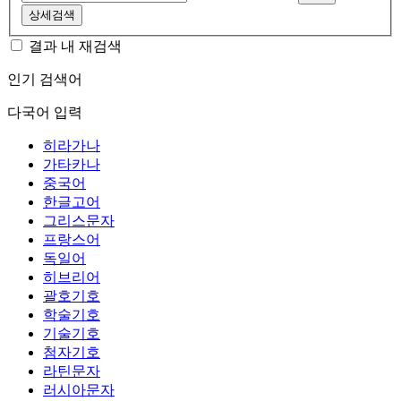
상세검색
결과 내 재검색
인기 검색어
다국어 입력
히라가나
가타카나
중국어
한글고어
그리스문자
프랑스어
독일어
히브리어
괄호기호
학술기호
기술기호
첨자기호
라틴문자
러시아문자