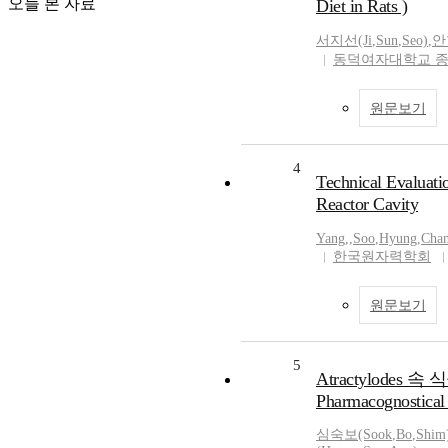
오늘 본 자료
Diet in Rats )
서지선(Ji
,
Sun
,
Seo)
,
안
동덕여자대학교 
원문보기
4
Technical Evaluati
Reactor Cavity
Yang,
,
Soo
,
Hyung
,
Chan
한국원자력학회
원문보기
5
Atractylodes
Pharmacognostical 
심숙보(Sook
,
Bo
,
Shim