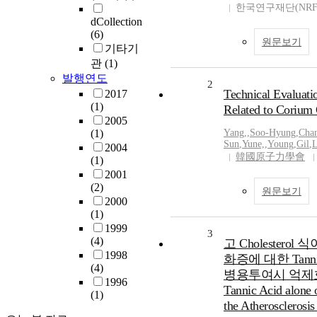
한국연구재단(NRF
dCollection
(6)
원문보기
기타기
관
(1)
발행연도
2
Technical Evaluati
2017
(1)
Related to Corium 
2005
(1)
Yang,
,
Soo-Hyung
,
Cha
Sun
,
Yune,
,
Young
,
Gil
,
L
2004
韓國原子力學會
(1)
2001
(2)
원문보기
2000
(1)
1999
3
(4)
고 Cholester
1998
화증에 대한 Tannic
(4)
병용투여시 억제효과 ( I
1996
Tannic Acid alone 
(1)
the Atherosclerosi