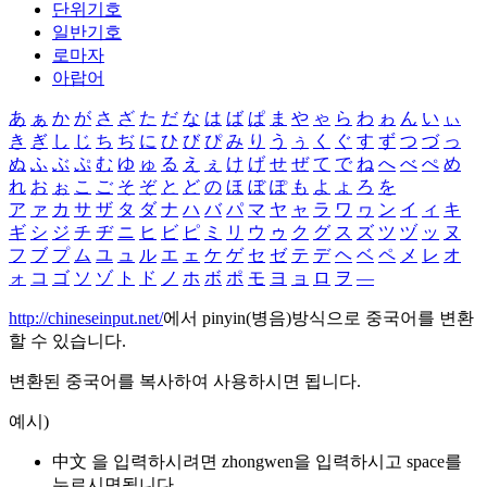
단위기호
일반기호
로마자
아랍어
あ
ぁ
か
が
さ
ざ
た
だ
な
は
ば
ぱ
ま
や
ゃ
ら
わ
ゎ
ん
い
ぃ
き
ぎ
し
じ
ち
ぢ
に
ひ
び
ぴ
み
り
う
ぅ
く
ぐ
す
ず
つ
づ
っ
ぬ
ふ
ぶ
ぷ
む
ゆ
ゅ
る
え
ぇ
け
げ
せ
ぜ
て
で
ね
へ
べ
ぺ
め
れ
お
ぉ
こ
ご
そ
ぞ
と
ど
の
ほ
ぼ
ぽ
も
よ
ょ
ろ
を
ア
ァ
カ
サ
ザ
タ
ダ
ナ
ハ
バ
パ
マ
ヤ
ャ
ラ
ワ
ヮ
ン
イ
ィ
キ
ギ
シ
ジ
チ
ヂ
ニ
ヒ
ビ
ピ
ミ
リ
ウ
ゥ
ク
グ
ス
ズ
ツ
ヅ
ッ
ヌ
フ
ブ
プ
ム
ユ
ュ
ル
エ
ェ
ケ
ゲ
セ
ゼ
テ
デ
ヘ
ベ
ペ
メ
レ
オ
ォ
コ
ゴ
ソ
ゾ
ト
ド
ノ
ホ
ボ
ポ
モ
ヨ
ョ
ロ
ヲ
―
http://chineseinput.net/
에서 pinyin(병음)방식으로 중국어를 변환
할 수 있습니다.
변환된 중국어를 복사하여 사용하시면 됩니다.
예시)
中文 을 입력하시려면
zhongwen
을 입력하시고 space를
누르시면됩니다.