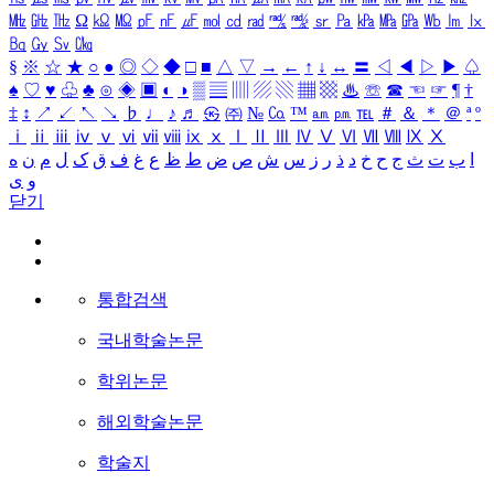
㎒
㎓
㎔
Ω
㏀
㏁
㎊
㎋
㎌
㏖
㏅
㎭
㎮
㎯
㏛
㎩
㎪
㎫
㎬
㏝
㏐
㏓
㏃
㏉
㏜
㏆
§
※
☆
★
○
●
◎
◇
◆
□
■
△
▽
→
←
↑
↓
↔
〓
◁
◀
▷
▶
♤
♠
♡
♥
♧
♣
⊙
◈
▣
◐
◑
▒
▤
▥
▨
▧
▦
▩
♨
☏
☎
☜
☞
¶
†
‡
↕
↗
↙
↖
↘
♭
♩
♪
♬
㉿
㈜
№
㏇
™
㏂
㏘
℡
＃
＆
＊
＠
ª
º
ⅰ
ⅱ
ⅲ
ⅳ
ⅴ
ⅵ
ⅶ
ⅷ
ⅸ
ⅹ
Ⅰ
Ⅱ
Ⅲ
Ⅳ
Ⅴ
Ⅵ
Ⅶ
Ⅷ
Ⅸ
Ⅹ
ا
ب
ت
ث
ج
ح
خ
د
ذ
ر
ز
س
ش
ص
ض
ط
ظ
ع
غ
ف
ق
ک
ل
م
ن
ه
و
ی
닫기
통합검색
국내학술논문
학위논문
해외학술논문
학술지