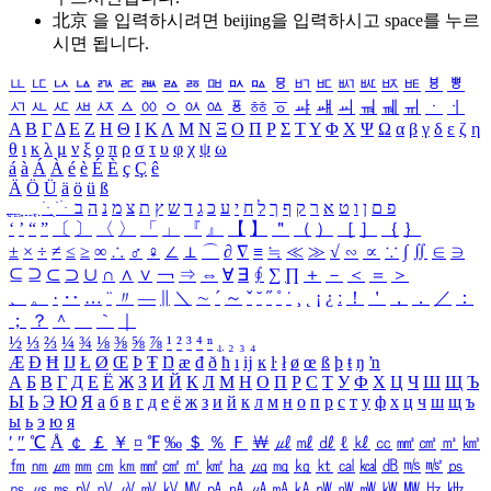
北京 을 입력하시려면
beijing
을 입력하시고 space를 누르
시면 됩니다.
ㅥ
ㅦ
ㅧ
ㅨ
ㅩ
ㅪ
ㅫ
ㅬ
ㅭ
ㅮ
ㅯ
ㅰ
ㅱ
ㅲ
ㅳ
ㅴ
ㅵ
ㅶ
ㅷ
ㅸ
ㅹ
ㅺ
ㅻ
ㅼ
ㅽ
ㅾ
ㅿ
ㆀ
ㆁ
ㆂ
ㆃ
ㆄ
ㆅ
ㆆ
ㆇ
ㆈ
ㆉ
ㆊ
ㆋ
ㆌ
ㆍ
ㆎ
Α
Β
Γ
Δ
Ε
Ζ
Η
Θ
Ι
Κ
Λ
Μ
Ν
Ξ
Ο
Π
Ρ
Σ
Τ
Υ
Φ
Χ
Ψ
Ω
α
β
γ
δ
ε
ζ
η
θ
ι
κ
λ
μ
ν
ξ
ο
π
ρ
σ
τ
υ
φ
χ
ψ
ω
á
à
Á
À
é
è
É
È
ç
Ç
ê
Ä
Ö
Ü
ä
ö
ü
ß
ְ
ֳ
ֲ
ֱ
ָ
ַ
ֵ
ֶ
ִ
ֹ
ּ
ֻ
ׂ
ׁ
ּ
ב
ה
נ
מ
צ
ת
ץ
ש
ד
ג
כ
ע
י
ח
ל
ך
ף
ק
ר
א
ט
ו
ן
ם
פ
‘
’
“
”
〔
〕
〈
〉
「
」
『
』
【
】
＂
（
）
［
］
｛
｝
±
×
÷
≠
≤
≥
∞
∴
♂
♀
∠
⊥
⌒
∂
∇
≡
≒
≪
≫
√
∽
∝
∵
∫
∬
∈
∋
⊆
⊇
⊂
⊃
∪
∩
∧
∨
￢
⇒
⇔
∀
∃
∮
∑
∏
＋
－
＜
＝
＞
、
。
·
‥
…
¨
〃
―
∥
＼
∼
´
～
ˇ
˘
˝
˚
˙
¸
˛
¡
¿
ː
！
＇
，
．
／
：
；
？
＾
＿
｀
｜
½
⅓
⅔
¼
¾
⅛
⅜
⅝
⅞
¹
²
³
⁴
ⁿ
₁
₂
₃
₄
Æ
Ð
Ħ
Ĳ
Ł
Ø
Œ
Þ
Ŧ
Ŋ
æ
đ
ð
ħ
ı
ĳ
ĸ
ŀ
ł
ø
œ
ß
þ
ŧ
ŋ
ŉ
А
Б
В
Г
Д
Е
Ё
Ж
З
И
Й
К
Л
М
Н
О
П
Р
С
Т
У
Ф
Х
Ц
Ч
Ш
Щ
Ъ
Ы
Ь
Э
Ю
Я
а
б
в
г
д
е
ё
ж
з
и
й
к
л
м
н
о
п
р
с
т
у
ф
х
ц
ч
ш
щ
ъ
ы
ь
э
ю
я
′
″
℃
Å
￠
￡
￥
¤
℉
‰
＄
％
Ｆ
￦
㎕
㎖
㎗
ℓ
㎘
㏄
㎣
㎤
㎥
㎦
㎙
㎚
㎛
㎜
㎝
㎞
㎟
㎠
㎡
㎢
㏊
㎍
㎎
㎏
㏏
㎈
㎉
㏈
㎧
㎨
㎰
㎱
㎲
㎳
㎴
㎵
㎶
㎷
㎸
㎹
㎀
㎁
㎂
㎃
㎄
㎺
㎻
㎽
㎾
㎿
㎐
㎑