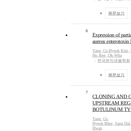
원문보기
6
Expression of parti
aureus enterotoxin 
Yang,
,
Gi-Hyeok
,
Kim,
,
Ho
,
Jhee,
,
Ok-Wha
한국분자생물학회
원문보기
7
CLONING AND 
UPSTREAM REG
BOTULINUM TY
Yang,
,
Gi-
Hyeok
,
Rhee,
,
Sang
,
Dal
Hwan