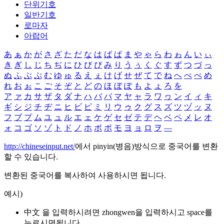
단위기호
일반기호
로마자
아랍어
あ
ぁ
か
が
さ
ざ
た
だ
な
は
ば
ぱ
ま
や
ゃ
ら
わ
ゎ
ん
い
ぃ
き
ぎ
し
じ
ち
ぢ
に
ひ
び
ぴ
み
り
う
ぅ
く
ぐ
す
ず
つ
づ
っ
ぬ
ふ
ぶ
ぷ
む
ゆ
ゅ
る
え
ぇ
け
げ
せ
ぜ
て
で
ね
へ
べ
ぺ
め
れ
お
ぉ
こ
ご
そ
ぞ
と
ど
の
ほ
ぼ
ぽ
も
よ
ょ
ろ
を
ア
ァ
カ
サ
ザ
タ
ダ
ナ
ハ
バ
パ
マ
ヤ
ャ
ラ
ワ
ヮ
ン
イ
ィ
キ
ギ
シ
ジ
チ
ヂ
ニ
ヒ
ビ
ピ
ミ
リ
ウ
ゥ
ク
グ
ス
ズ
ツ
ヅ
ッ
ヌ
フ
ブ
プ
ム
ユ
ュ
ル
エ
ェ
ケ
ゲ
セ
ゼ
テ
デ
ヘ
ベ
ペ
メ
レ
オ
ォ
コ
ゴ
ソ
ゾ
ト
ド
ノ
ホ
ボ
ポ
モ
ヨ
ョ
ロ
ヲ
―
http://chineseinput.net/
에서 pinyin(병음)방식으로 중국어를 변환
할 수 있습니다.
변환된 중국어를 복사하여 사용하시면 됩니다.
예시)
中文 을 입력하시려면
zhongwen
을 입력하시고 space를
누르시면됩니다.