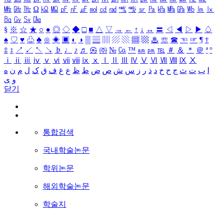
㎒
㎓
㎔
Ω
㏀
㏁
㎊
㎋
㎌
㏖
㏅
㎭
㎮
㎯
㏛
㎩
㎪
㎫
㎬
㏝
㏐
㏓
㏃
㏉
㏜
㏆
§
※
☆
★
○
●
◎
◇
◆
□
■
△
▽
→
←
↑
↓
↔
〓
◁
◀
▷
▶
♤
♠
♡
♥
♧
♣
⊙
◈
▣
◐
◑
▒
▤
▥
▨
▧
▦
▩
♨
☏
☎
☜
☞
¶
†
‡
↕
↗
↙
↖
↘
♭
♩
♪
♬
㉿
㈜
№
㏇
™
㏂
㏘
℡
＃
＆
＊
＠
ª
º
ⅰ
ⅱ
ⅲ
ⅳ
ⅴ
ⅵ
ⅶ
ⅷ
ⅸ
ⅹ
Ⅰ
Ⅱ
Ⅲ
Ⅳ
Ⅴ
Ⅵ
Ⅶ
Ⅷ
Ⅸ
Ⅹ
ا
ب
ت
ث
ج
ح
خ
د
ذ
ر
ز
س
ش
ص
ض
ط
ظ
ع
غ
ف
ق
ک
ل
م
ن
ه
و
ی
닫기
통합검색
국내학술논문
학위논문
해외학술논문
학술지