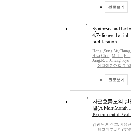
원문보기
4
Synthesis and biolo
4,7-diones that inh
proliferation
Hong,
,
Sung-Yu
,
Chung
Hwa
,
Chae,
,
Mi-Jin
,
Han
Jung
,
Ryu,
,
Chung-Kyu
이화여자대학교 
원문보기
5
자료흐름도의 실험
델(A Man/Month Pr
Experimental Eval
김명옥
,
박정호
,
이용
한국연구재단(NRF