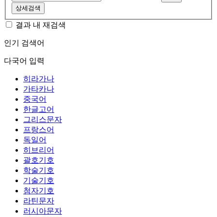
상세검색
결과 내 재검색
인기 검색어
다국어 입력
히라가나
가타카나
중국어
한글고어
그리스문자
프랑스어
독일어
히브리어
괄호기호
학술기호
기술기호
첨자기호
라틴문자
러시아문자