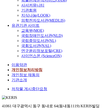
학술관계분석서비스(SAM)
사서커뮤니티
기관회원
지식나눔(LOOK)
의학전자도서관(MEDLIS)
유관기관 사이트
교육부(MOE)
국립장애인도서관(NLD)
국립중앙도서관(NL)
국회도서관(NAL)
연구윤리정보포털(CRE)
사이언스온 (ScienceON)
이용약관
개인정보처리방침
개인정보 재동의
기관소개
저작물 게시중단요청
41061 대구광역시 동구 동내로 64(동내동1119) KERIS빌딩