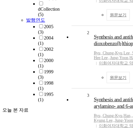
이화여자대학교 
dCollection
(5)
원문보기
발행연도
2005
(3)
2
Synthesis and antif
2004
dioxobenzo[b]thio
(1)
2002
Ryu,
,
Chung-Kyu
,
Lee,
,
(1)
Hee
,
Lee,
,
Jung-Yoon
,
H
2000
이화여자대학교 
(1)
1999
(3)
원문보기
1998
(1)
1995
3
Synthesis and antif
(1)
arylamino- and 6-a
오늘 본 자료
Ryu,
,
Chung-Kyu
,
Han,
,
Kyung
,
Lee,
,
Jung-Yoon
이화여자대학교 