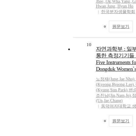
Jhee,
,
Ok
,
Wha
,
Yang,
,
G
Hwan
,
Jung,
,
Hyun
,
Ho
한국분자생물학회
원문보기
10
자연과학부 : 일
통한 측정기기들 간의 
Five Instruments f
Dongduk Women`s U
노정재(Jung
,
Jae
,
Nho)
,
(Kyeong
,
Ryeong
,
Lee)
,
(Kyung
,
Sun
,
Park)
,
변순
조진남(Jin
,
Nam
,
Jo)
,
장
(Un
,
Jae
,
Chang)
동덕여자대학교 
원문보기