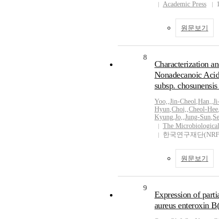
Academic Press
원문보기
8
Characterization an
Nonadecanoic Acid
subsp. chosunens
Yoo,
,
Jin-Cheol
,
Han,
,
J
Hyun
,
Choi,
,
Cheol-Hee
Kyung
,
Jo,
,
Jung-Sun
,
Se
The Microbiological
한국연구재단(NRF
원문보기
9
Expression of part
aureus enteroxin B