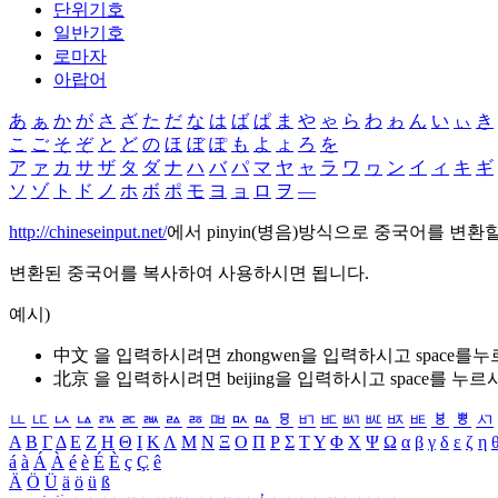
단위기호
일반기호
로마자
아랍어
あ
ぁ
か
が
さ
ざ
た
だ
な
は
ば
ぱ
ま
や
ゃ
ら
わ
ゎ
ん
い
ぃ
き
こ
ご
そ
ぞ
と
ど
の
ほ
ぼ
ぽ
も
よ
ょ
ろ
を
ア
ァ
カ
サ
ザ
タ
ダ
ナ
ハ
バ
パ
マ
ヤ
ャ
ラ
ワ
ヮ
ン
イ
ィ
キ
ギ
ソ
ゾ
ト
ド
ノ
ホ
ボ
ポ
モ
ヨ
ョ
ロ
ヲ
―
http://chineseinput.net/
에서 pinyin(병음)방식으로 중국어를 변환
변환된 중국어를 복사하여 사용하시면 됩니다.
예시)
中文 을 입력하시려면
zhongwen
을 입력하시고 space를
北京 을 입력하시려면
beijing
을 입력하시고 space를 누르
ㅥ
ㅦ
ㅧ
ㅨ
ㅩ
ㅪ
ㅫ
ㅬ
ㅭ
ㅮ
ㅯ
ㅰ
ㅱ
ㅲ
ㅳ
ㅴ
ㅵ
ㅶ
ㅷ
ㅸ
ㅹ
ㅺ
Α
Β
Γ
Δ
Ε
Ζ
Η
Θ
Ι
Κ
Λ
Μ
Ν
Ξ
Ο
Π
Ρ
Σ
Τ
Υ
Φ
Χ
Ψ
Ω
α
β
γ
δ
ε
ζ
η
á
à
Á
À
é
è
É
È
ç
Ç
ê
Ä
Ö
Ü
ä
ö
ü
ß