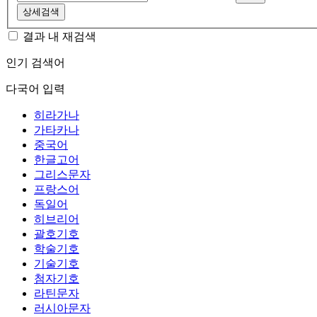
상세검색
결과 내 재검색
인기 검색어
다국어 입력
히라가나
가타카나
중국어
한글고어
그리스문자
프랑스어
독일어
히브리어
괄호기호
학술기호
기술기호
첨자기호
라틴문자
러시아문자