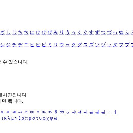
ぎ
し
じ
ち
ぢ
に
ひ
び
ぴ
み
り
う
ぅ
く
ぐ
す
ず
つ
づ
っ
ぬ
ふ
シ
ジ
チ
ヂ
ニ
ヒ
ビ
ピ
ミ
リ
ウ
ゥ
ク
グ
ス
ズ
ツ
ヅ
ッ
ヌ
フ
ブ
할 수 있습니다.
누르시면됩니다.
시면 됩니다.
ㅻ
ㅼ
ㅽ
ㅾ
ㅿ
ㆀ
ㆁ
ㆂ
ㆃ
ㆄ
ㆅ
ㆆ
ㆇ
ㆈ
ㆉ
ㆊ
ㆋ
ㆌ
ㆍ
ㆎ
θ
ι
κ
λ
μ
ν
ξ
ο
π
ρ
σ
τ
υ
φ
χ
ψ
ω