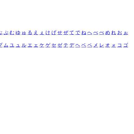
ぶ
ぷ
む
ゆ
ゅ
る
え
ぇ
け
げ
せ
ぜ
て
で
ね
へ
べ
ぺ
め
れ
お
ぉ
プ
ム
ユ
ュ
ル
エ
ェ
ケ
ゲ
セ
ゼ
テ
デ
ヘ
ベ
ペ
メ
レ
オ
ォ
コ
ゴ