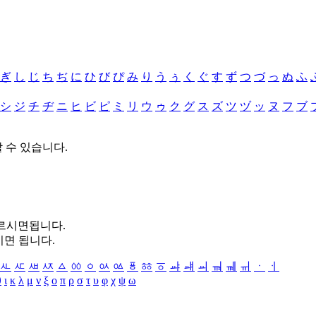
ぎ
し
じ
ち
ぢ
に
ひ
び
ぴ
み
り
う
ぅ
く
ぐ
す
ず
つ
づ
っ
ぬ
ふ
シ
ジ
チ
ヂ
ニ
ヒ
ビ
ピ
ミ
リ
ウ
ゥ
ク
グ
ス
ズ
ツ
ヅ
ッ
ヌ
フ
ブ
할 수 있습니다.
누르시면됩니다.
시면 됩니다.
ㅻ
ㅼ
ㅽ
ㅾ
ㅿ
ㆀ
ㆁ
ㆂ
ㆃ
ㆄ
ㆅ
ㆆ
ㆇ
ㆈ
ㆉ
ㆊ
ㆋ
ㆌ
ㆍ
ㆎ
θ
ι
κ
λ
μ
ν
ξ
ο
π
ρ
σ
τ
υ
φ
χ
ψ
ω