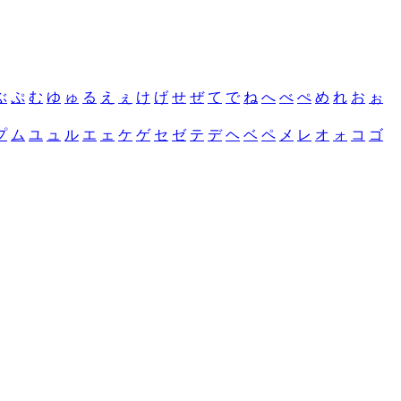
ぶ
ぷ
む
ゆ
ゅ
る
え
ぇ
け
げ
せ
ぜ
て
で
ね
へ
べ
ぺ
め
れ
お
ぉ
プ
ム
ユ
ュ
ル
エ
ェ
ケ
ゲ
セ
ゼ
テ
デ
ヘ
ベ
ペ
メ
レ
オ
ォ
コ
ゴ