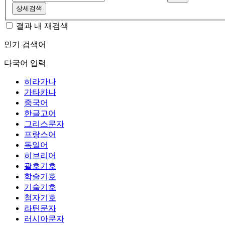
상세검색
결과 내 재검색
인기 검색어
다국어 입력
히라가나
가타카나
중국어
한글고어
그리스문자
프랑스어
독일어
히브리어
괄호기호
학술기호
기술기호
첨자기호
라틴문자
러시아문자