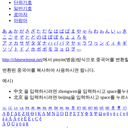
단위기호
일반기호
로마자
아랍어
あ
ぁ
か
が
さ
ざ
た
だ
な
は
ば
ぱ
ま
や
ゃ
ら
わ
ゎ
ん
い
ぃ
き
こ
ご
そ
ぞ
と
ど
の
ほ
ぼ
ぽ
も
よ
ょ
ろ
を
ア
ァ
カ
サ
ザ
タ
ダ
ナ
ハ
バ
パ
マ
ヤ
ャ
ラ
ワ
ヮ
ン
イ
ィ
キ
ギ
ソ
ゾ
ト
ド
ノ
ホ
ボ
ポ
モ
ヨ
ョ
ロ
ヲ
―
http://chineseinput.net/
에서 pinyin(병음)방식으로 중국어를 변환
변환된 중국어를 복사하여 사용하시면 됩니다.
예시)
中文 을 입력하시려면
zhongwen
을 입력하시고 space를
北京 을 입력하시려면
beijing
을 입력하시고 space를 누르
ㅥ
ㅦ
ㅧ
ㅨ
ㅩ
ㅪ
ㅫ
ㅬ
ㅭ
ㅮ
ㅯ
ㅰ
ㅱ
ㅲ
ㅳ
ㅴ
ㅵ
ㅶ
ㅷ
ㅸ
ㅹ
ㅺ
Α
Β
Γ
Δ
Ε
Ζ
Η
Θ
Ι
Κ
Λ
Μ
Ν
Ξ
Ο
Π
Ρ
Σ
Τ
Υ
Φ
Χ
Ψ
Ω
α
β
γ
δ
ε
ζ
η
á
à
Á
À
é
è
É
È
ç
Ç
ê
Ä
Ö
Ü
ä
ö
ü
ß