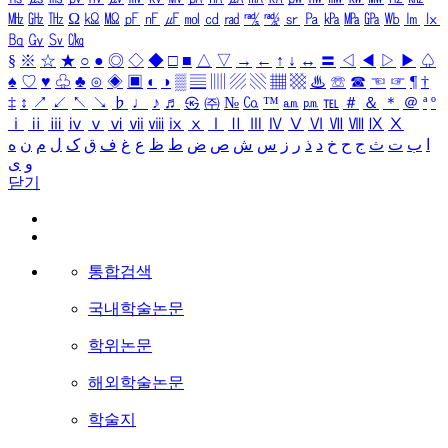
㎒
㎓
㎔
Ω
㏀
㏁
㎊
㎋
㎌
㏖
㏅
㎭
㎮
㎯
㏛
㎩
㎪
㎫
㎬
㏝
㏐
㏓
㏃
㏉
㏜
㏆
§
※
☆
★
○
●
◎
◇
◆
□
■
△
▽
→
←
↑
↓
↔
〓
◁
◀
▷
▶
♤
♠
♡
♥
♧
♣
⊙
◈
▣
◐
◑
▒
▤
▥
▨
▧
▦
▩
♨
☏
☎
☜
☞
¶
†
‡
↕
↗
↙
↖
↘
♭
♩
♪
♬
㉿
㈜
№
㏇
™
㏂
㏘
℡
＃
＆
＊
＠
ª
º
ⅰ
ⅱ
ⅲ
ⅳ
ⅴ
ⅵ
ⅶ
ⅷ
ⅸ
ⅹ
Ⅰ
Ⅱ
Ⅲ
Ⅳ
Ⅴ
Ⅵ
Ⅶ
Ⅷ
Ⅸ
Ⅹ
ا
ب
ت
ث
ج
ح
خ
د
ذ
ر
ز
س
ش
ص
ض
ط
ظ
ع
غ
ف
ق
ک
ل
م
ن
ه
و
ی
닫기
통합검색
국내학술논문
학위논문
해외학술논문
학술지