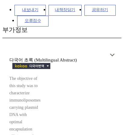
내보내기
내책장담기
공유하기
오류접수
부가정보
다국어 초록 (Multilingual Abstract)
The objective of
this study was to
characterize
immunoliposomes
carrying plasmid
DNA with
optimal
encapsulation