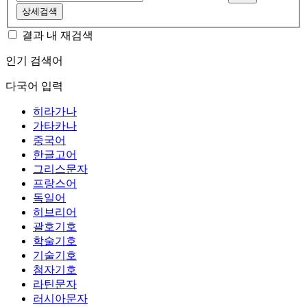
상세검색
결과 내 재검색
인기 검색어
다국어 입력
히라가나
가타카나
중국어
한글고어
그리스문자
프랑스어
독일어
히브리어
괄호기호
학술기호
기술기호
첨자기호
라틴문자
러시아문자