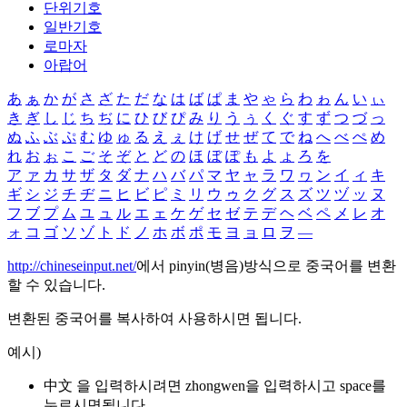
단위기호
일반기호
로마자
아랍어
あ
ぁ
か
が
さ
ざ
た
だ
な
は
ば
ぱ
ま
や
ゃ
ら
わ
ゎ
ん
い
ぃ
き
ぎ
し
じ
ち
ぢ
に
ひ
び
ぴ
み
り
う
ぅ
く
ぐ
す
ず
つ
づ
っ
ぬ
ふ
ぶ
ぷ
む
ゆ
ゅ
る
え
ぇ
け
げ
せ
ぜ
て
で
ね
へ
べ
ぺ
め
れ
お
ぉ
こ
ご
そ
ぞ
と
ど
の
ほ
ぼ
ぽ
も
よ
ょ
ろ
を
ア
ァ
カ
サ
ザ
タ
ダ
ナ
ハ
バ
パ
マ
ヤ
ャ
ラ
ワ
ヮ
ン
イ
ィ
キ
ギ
シ
ジ
チ
ヂ
ニ
ヒ
ビ
ピ
ミ
リ
ウ
ゥ
ク
グ
ス
ズ
ツ
ヅ
ッ
ヌ
フ
ブ
プ
ム
ユ
ュ
ル
エ
ェ
ケ
ゲ
セ
ゼ
テ
デ
ヘ
ベ
ペ
メ
レ
オ
ォ
コ
ゴ
ソ
ゾ
ト
ド
ノ
ホ
ボ
ポ
モ
ヨ
ョ
ロ
ヲ
―
http://chineseinput.net/
에서 pinyin(병음)방식으로 중국어를 변환
할 수 있습니다.
변환된 중국어를 복사하여 사용하시면 됩니다.
예시)
中文 을 입력하시려면
zhongwen
을 입력하시고 space를
누르시면됩니다.