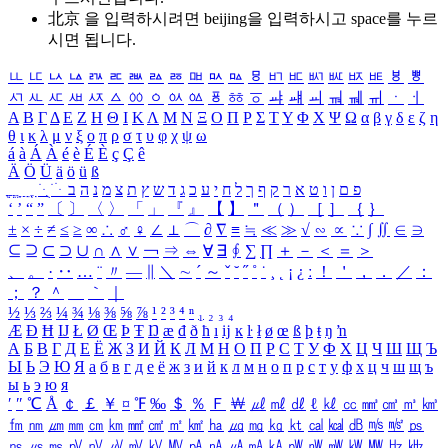
北京 을 입력하시려면
beijing
을 입력하시고 space를 누르
시면 됩니다.
ㅥ
ㅦ
ㅧ
ㅨ
ㅩ
ㅪ
ㅫ
ㅬ
ㅭ
ㅮ
ㅯ
ㅰ
ㅱ
ㅲ
ㅳ
ㅴ
ㅵ
ㅶ
ㅷ
ㅸ
ㅹ
ㅺ
ㅻ
ㅼ
ㅽ
ㅾ
ㅿ
ㆀ
ㆁ
ㆂ
ㆃ
ㆄ
ㆅ
ㆆ
ㆇ
ㆈ
ㆉ
ㆊ
ㆋ
ㆌ
ㆍ
ㆎ
Α
Β
Γ
Δ
Ε
Ζ
Η
Θ
Ι
Κ
Λ
Μ
Ν
Ξ
Ο
Π
Ρ
Σ
Τ
Υ
Φ
Χ
Ψ
Ω
α
β
γ
δ
ε
ζ
η
θ
ι
κ
λ
μ
ν
ξ
ο
π
ρ
σ
τ
υ
φ
χ
ψ
ω
á
à
Á
À
é
è
É
È
ç
Ç
ê
Ä
Ö
Ü
ä
ö
ü
ß
ְ
ֳ
ֲ
ֱ
ָ
ַ
ֵ
ֶ
ִ
ֹ
ּ
ֻ
ׂ
ׁ
ּ
ב
ה
נ
מ
צ
ת
ץ
ש
ד
ג
כ
ע
י
ח
ל
ך
ף
ק
ר
א
ט
ו
ן
ם
פ
‘
’
“
”
〔
〕
〈
〉
「
」
『
』
【
】
＂
（
）
［
］
｛
｝
±
×
÷
≠
≤
≥
∞
∴
♂
♀
∠
⊥
⌒
∂
∇
≡
≒
≪
≫
√
∽
∝
∵
∫
∬
∈
∋
⊆
⊇
⊂
⊃
∪
∩
∧
∨
￢
⇒
⇔
∀
∃
∮
∑
∏
＋
－
＜
＝
＞
、
。
·
‥
…
¨
〃
―
∥
＼
∼
´
～
ˇ
˘
˝
˚
˙
¸
˛
¡
¿
ː
！
＇
，
．
／
：
；
？
＾
＿
｀
｜
½
⅓
⅔
¼
¾
⅛
⅜
⅝
⅞
¹
²
³
⁴
ⁿ
₁
₂
₃
₄
Æ
Ð
Ħ
Ĳ
Ł
Ø
Œ
Þ
Ŧ
Ŋ
æ
đ
ð
ħ
ı
ĳ
ĸ
ŀ
ł
ø
œ
ß
þ
ŧ
ŋ
ŉ
А
Б
В
Г
Д
Е
Ё
Ж
З
И
Й
К
Л
М
Н
О
П
Р
С
Т
У
Ф
Х
Ц
Ч
Ш
Щ
Ъ
Ы
Ь
Э
Ю
Я
а
б
в
г
д
е
ё
ж
з
и
й
к
л
м
н
о
п
р
с
т
у
ф
х
ц
ч
ш
щ
ъ
ы
ь
э
ю
я
′
″
℃
Å
￠
￡
￥
¤
℉
‰
＄
％
Ｆ
￦
㎕
㎖
㎗
ℓ
㎘
㏄
㎣
㎤
㎥
㎦
㎙
㎚
㎛
㎜
㎝
㎞
㎟
㎠
㎡
㎢
㏊
㎍
㎎
㎏
㏏
㎈
㎉
㏈
㎧
㎨
㎰
㎱
㎲
㎳
㎴
㎵
㎶
㎷
㎸
㎹
㎀
㎁
㎂
㎃
㎄
㎺
㎻
㎽
㎾
㎿
㎐
㎑