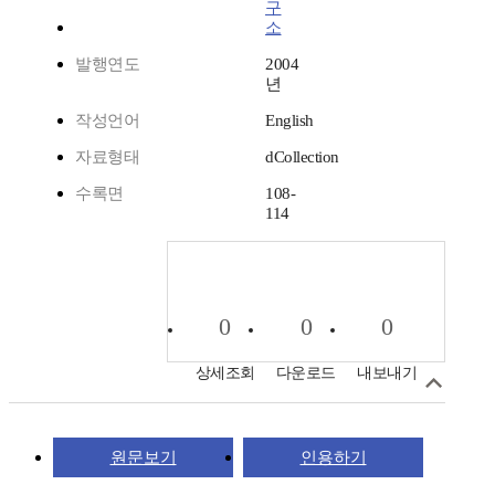
구
소
발행연도
2004
년
작성언어
English
자료형태
dCollection
수록면
108-
114
0
0
0
상세조회
다운로드
내보내기
원문보기
인용하기