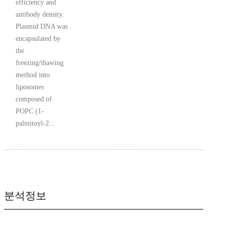
efficiency and
antibody density.
Plasmid DNA was
encapsulated by
the
freezing/thawing
method into
liposomes
composed of
POPC (1-
palmitoyl-2...
분석정보