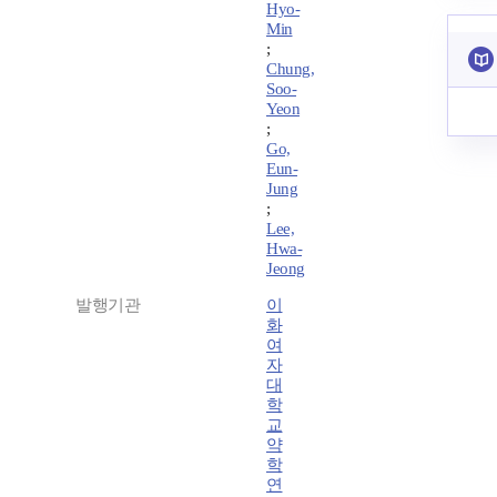
Hyo-
Min
;
Chung,
Soo-
Yeon
;
Go,
Eun-
Jung
;
Lee,
Hwa-
Jeong
발행기관
이
화
여
자
대
학
교
약
학
연