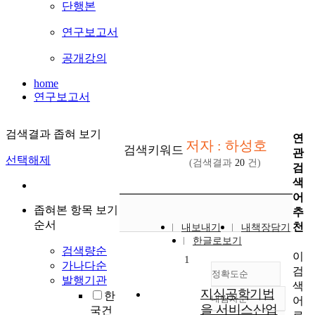
단행본
연구보고서
공개강의
home
연구보고서
검색결과 좁혀 보기
연
저자 : 하성호
검색키워드
관
선택해제
(검색결과
20
건)
검
색
어
좁혀본 항목 보기
추
순서
천
내보내기
내책장담기
한글로보기
검색량순
이
1
가나다순
검
정확도순
발행기관
색
지식공학기법
한
내림차순
어
정확도
을 서비스산업
국건