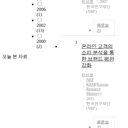
하성호
2007
한국연구재단
2006
(NRF)
(1)
2002
원문보
(13)
기
2000
3
온라인 고객의
(2)
소리 분석을 통
오늘 본 자료
한 브랜드 평판
강화
하성호
NRF
KRM(Korean
Research
Memory)
2015
한국연구재단
(NRF)
원문보
기