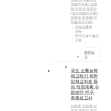
개발연구원)
,
조응
래
,
지우석
,
채경순
(경기개발연구원)
,
최병국
,
한종학(인
천발전연구원)
건설교통부
2000
한국건설기술연
구원
원문보
기
8
국도 소통능력
제고하기 위한
입체교차로 등
의 적정계획 수
립방안 연구,
최종보고서
이한준
,
김정현
,
이
영균
,
권영인
,
유정