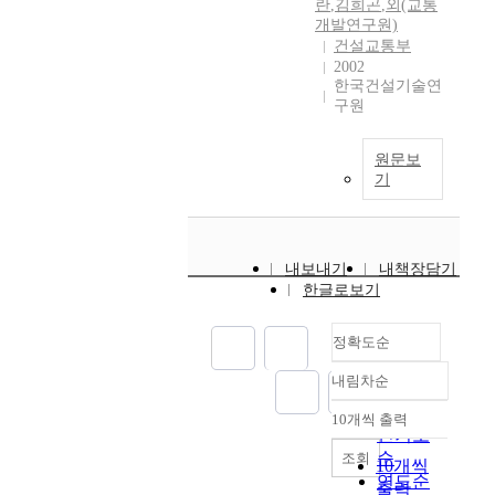
란
,
김희곤
,
외(교통
개발연구원)
건설교통부
2002
한국건설기술연
구원
원문보
기
내보내기
내책장담기
한글로보기
정확도순
내림차순
정확도
순
10개씩 출력
내림차순
인기도
순
조회
10개씩
연도순
출력