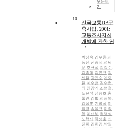
원문보
기
10
전국교통DB구
축사업, 2001:
교통조사지침
개발에 관한 연
구
박정욱
,
김무환
,
신
동선
,
신승식
,
성낙
문
,
조규석
,
김강수
,
김종형
,
김연규
,
김
제철
,
강연수
,
예충
렬
,
이수범
,
김수협
,
외
,
안강기
,
조범철
,
노은석
,
정승호
,
황
철연
,
김별
,
정광복
,
김성훈
,
기병국
,
이
창렬
,
송웅규
,
이종
혁
,
이선혜
,
백병성
,
노혁재
,
하성호
,
신
진희
,
김희경
,
박일