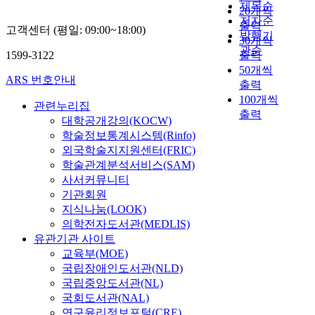
제목순
20개씩
저자순
출력
고객센터 (평일: 09:00~18:00)
발행기
30개씩
관순
1599-3122
출력
50개씩
ARS 번호안내
출력
100개씩
관련누리집
출력
대학공개강의(KOCW)
학술정보통계시스템(Rinfo)
외국학술지지원센터(FRIC)
학술관계분석서비스(SAM)
사서커뮤니티
기관회원
지식나눔(LOOK)
의학전자도서관(MEDLIS)
유관기관 사이트
교육부(MOE)
국립장애인도서관(NLD)
국립중앙도서관(NL)
국회도서관(NAL)
연구윤리정보포털(CRE)