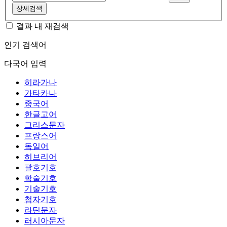
상세검색
결과 내 재검색
인기 검색어
다국어 입력
히라가나
가타카나
중국어
한글고어
그리스문자
프랑스어
독일어
히브리어
괄호기호
학술기호
기술기호
첨자기호
라틴문자
러시아문자