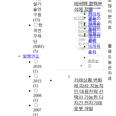
로
순
에서의 고객분
10개씩 출력
설기
내림차순
많
인기도
석에 적용
술연
이
순
조회
10개씩
구원
본
연도순
하성호
출력
(15)
자
NRF
제목순
20개씩
한
KRM(Korean
료
저자순
출력
국연
Research
발행기
Memory)
30개씩
구재
관순
2008
출력
단
한국연구재단
활
(NRF)
50개씩
(NRF)
용
(5)
출력
발행연도
도
100개씩
원문보
높
출력
기
2016
은
(1)
자
2
료
거래상황 변화
2015
에 따라 지능적
(1)
인 대응전략 선
2008
택이 가능한 다
(1)
자간 전자거래
로봇 개발
2007
(1)