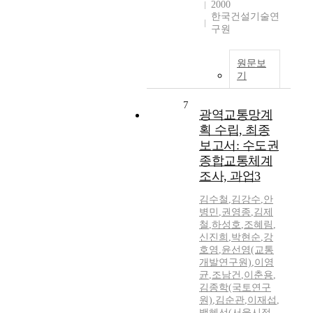
2000
한국건설기술연
구원
원문보
기
7
광역교통망계
획 수립, 최종
보고서: 수도권
종합교통체계
조사, 과업3
김수철
,
김강수
,
안
병민
,
권영종
,
김제
철
,
하성호
,
조혜림
,
신진희
,
박현순
,
강
호영
,
윤선영(교통
개발연구원)
,
이영
균
,
조남건
,
이춘용
,
김종학(국토연구
원)
,
김순관
,
이재섭
,
백혜선(서울시정