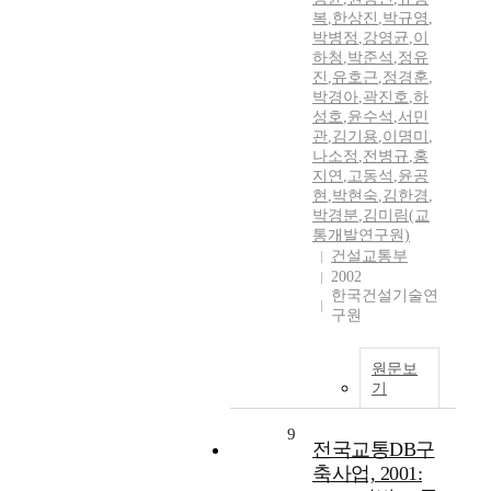
복
,
한상진
,
박규영
,
박병정
,
강영균
,
이
하청
,
박준석
,
정유
진
,
유호근
,
정경훈
,
박경아
,
곽진호
,
하
성호
,
윤수석
,
서민
관
,
김기용
,
이명미
,
나소정
,
전병규
,
홍
지연
,
고동석
,
윤공
현
,
박현숙
,
김한경
,
박경분
,
김미림(교
통개발연구원)
건설교통부
2002
한국건설기술연
구원
원문보
기
9
전국교통DB구
축사업, 2001: