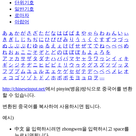
단위기호
일반기호
로마자
아랍어
あ
ぁ
か
が
さ
ざ
た
だ
な
は
ば
ぱ
ま
や
ゃ
ら
わ
ゎ
ん
い
ぃ
き
ぎ
し
じ
ち
ぢ
に
ひ
び
ぴ
み
り
う
ぅ
く
ぐ
す
ず
つ
づ
っ
ぬ
ふ
ぶ
ぷ
む
ゆ
ゅ
る
え
ぇ
け
げ
せ
ぜ
て
で
ね
へ
べ
ぺ
め
れ
お
ぉ
こ
ご
そ
ぞ
と
ど
の
ほ
ぼ
ぽ
も
よ
ょ
ろ
を
ア
ァ
カ
サ
ザ
タ
ダ
ナ
ハ
バ
パ
マ
ヤ
ャ
ラ
ワ
ヮ
ン
イ
ィ
キ
ギ
シ
ジ
チ
ヂ
ニ
ヒ
ビ
ピ
ミ
リ
ウ
ゥ
ク
グ
ス
ズ
ツ
ヅ
ッ
ヌ
フ
ブ
プ
ム
ユ
ュ
ル
エ
ェ
ケ
ゲ
セ
ゼ
テ
デ
ヘ
ベ
ペ
メ
レ
オ
ォ
コ
ゴ
ソ
ゾ
ト
ド
ノ
ホ
ボ
ポ
モ
ヨ
ョ
ロ
ヲ
―
http://chineseinput.net/
에서 pinyin(병음)방식으로 중국어를 변환
할 수 있습니다.
변환된 중국어를 복사하여 사용하시면 됩니다.
예시)
中文 을 입력하시려면
zhongwen
을 입력하시고 space를
누르시면됩니다.