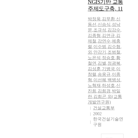
NGIS기반 교통
주제도구축, 11
박정욱
,
김무환
,
신
동선
,
신승식
,
성낙
문
,
조규석
,
김강수
,
김종형
,
김연규
,
김
제철
,
강연수
,
예충
렬
,
이수범
,
김수협
,
외
,
안강기
,
조범철
,
노은석
,
정승호
,
황
철연
,
김별
,
정광복
,
김성훈
,
기병국
,
이
창렬
,
송웅규
,
이종
혁
,
이선혜
,
백병성
,
노혁재
,
하성호
,
신
진희
,
김희경
,
박일
란
,
김희곤
,
외(교통
개발연구원)
건설교통부
2002
한국건설기술연
구원