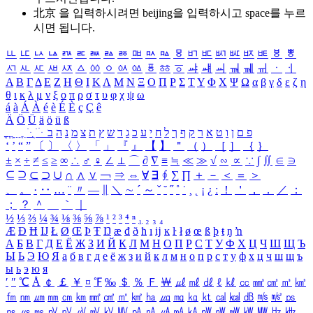
北京 을 입력하시려면
beijing
을 입력하시고 space를 누르
시면 됩니다.
ㅥ
ㅦ
ㅧ
ㅨ
ㅩ
ㅪ
ㅫ
ㅬ
ㅭ
ㅮ
ㅯ
ㅰ
ㅱ
ㅲ
ㅳ
ㅴ
ㅵ
ㅶ
ㅷ
ㅸ
ㅹ
ㅺ
ㅻ
ㅼ
ㅽ
ㅾ
ㅿ
ㆀ
ㆁ
ㆂ
ㆃ
ㆄ
ㆅ
ㆆ
ㆇ
ㆈ
ㆉ
ㆊ
ㆋ
ㆌ
ㆍ
ㆎ
Α
Β
Γ
Δ
Ε
Ζ
Η
Θ
Ι
Κ
Λ
Μ
Ν
Ξ
Ο
Π
Ρ
Σ
Τ
Υ
Φ
Χ
Ψ
Ω
α
β
γ
δ
ε
ζ
η
θ
ι
κ
λ
μ
ν
ξ
ο
π
ρ
σ
τ
υ
φ
χ
ψ
ω
á
à
Á
À
é
è
É
È
ç
Ç
ê
Ä
Ö
Ü
ä
ö
ü
ß
ְ
ֳ
ֲ
ֱ
ָ
ַ
ֵ
ֶ
ִ
ֹ
ּ
ֻ
ׂ
ׁ
ּ
ב
ה
נ
מ
צ
ת
ץ
ש
ד
ג
כ
ע
י
ח
ל
ך
ף
ק
ר
א
ט
ו
ן
ם
פ
‘
’
“
”
〔
〕
〈
〉
「
」
『
』
【
】
＂
（
）
［
］
｛
｝
±
×
÷
≠
≤
≥
∞
∴
♂
♀
∠
⊥
⌒
∂
∇
≡
≒
≪
≫
√
∽
∝
∵
∫
∬
∈
∋
⊆
⊇
⊂
⊃
∪
∩
∧
∨
￢
⇒
⇔
∀
∃
∮
∑
∏
＋
－
＜
＝
＞
、
。
·
‥
…
¨
〃
―
∥
＼
∼
´
～
ˇ
˘
˝
˚
˙
¸
˛
¡
¿
ː
！
＇
，
．
／
：
；
？
＾
＿
｀
｜
½
⅓
⅔
¼
¾
⅛
⅜
⅝
⅞
¹
²
³
⁴
ⁿ
₁
₂
₃
₄
Æ
Ð
Ħ
Ĳ
Ł
Ø
Œ
Þ
Ŧ
Ŋ
æ
đ
ð
ħ
ı
ĳ
ĸ
ŀ
ł
ø
œ
ß
þ
ŧ
ŋ
ŉ
А
Б
В
Г
Д
Е
Ё
Ж
З
И
Й
К
Л
М
Н
О
П
Р
С
Т
У
Ф
Х
Ц
Ч
Ш
Щ
Ъ
Ы
Ь
Э
Ю
Я
а
б
в
г
д
е
ё
ж
з
и
й
к
л
м
н
о
п
р
с
т
у
ф
х
ц
ч
ш
щ
ъ
ы
ь
э
ю
я
′
″
℃
Å
￠
￡
￥
¤
℉
‰
＄
％
Ｆ
￦
㎕
㎖
㎗
ℓ
㎘
㏄
㎣
㎤
㎥
㎦
㎙
㎚
㎛
㎜
㎝
㎞
㎟
㎠
㎡
㎢
㏊
㎍
㎎
㎏
㏏
㎈
㎉
㏈
㎧
㎨
㎰
㎱
㎲
㎳
㎴
㎵
㎶
㎷
㎸
㎹
㎀
㎁
㎂
㎃
㎄
㎺
㎻
㎽
㎾
㎿
㎐
㎑