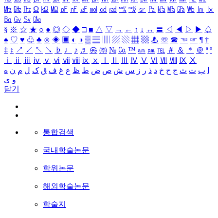
㎒
㎓
㎔
Ω
㏀
㏁
㎊
㎋
㎌
㏖
㏅
㎭
㎮
㎯
㏛
㎩
㎪
㎫
㎬
㏝
㏐
㏓
㏃
㏉
㏜
㏆
§
※
☆
★
○
●
◎
◇
◆
□
■
△
▽
→
←
↑
↓
↔
〓
◁
◀
▷
▶
♤
♠
♡
♥
♧
♣
⊙
◈
▣
◐
◑
▒
▤
▥
▨
▧
▦
▩
♨
☏
☎
☜
☞
¶
†
‡
↕
↗
↙
↖
↘
♭
♩
♪
♬
㉿
㈜
№
㏇
™
㏂
㏘
℡
＃
＆
＊
＠
ª
º
ⅰ
ⅱ
ⅲ
ⅳ
ⅴ
ⅵ
ⅶ
ⅷ
ⅸ
ⅹ
Ⅰ
Ⅱ
Ⅲ
Ⅳ
Ⅴ
Ⅵ
Ⅶ
Ⅷ
Ⅸ
Ⅹ
ا
ب
ت
ث
ج
ح
خ
د
ذ
ر
ز
س
ش
ص
ض
ط
ظ
ع
غ
ف
ق
ک
ل
م
ن
ه
و
ی
닫기
통합검색
국내학술논문
학위논문
해외학술논문
학술지