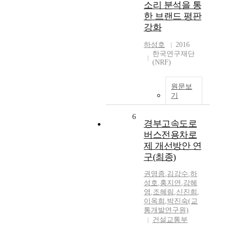
소리 분석을 통
한 브랜드 평판
강화
하성호
2016
한국연구재단
(NRF)
원문보
기
6
경부고속도로
버스전용차로
제 개선방안 연
구(최종)
권영종
,
김강수
,
하
성호
,
홍지연
,
강혜
영
,
조혜림
,
신진희
,
이옥희
,
박진숙(교
통개발연구원)
건설교통부