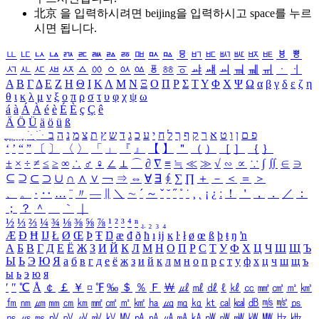
北京 을 입력하시려면
beijing
을 입력하시고 space를 누르
시면 됩니다.
ㅥ
ㅦ
ㅧ
ㅨ
ㅩ
ㅪ
ㅫ
ㅬ
ㅭ
ㅮ
ㅯ
ㅰ
ㅱ
ㅲ
ㅳ
ㅴ
ㅵ
ㅶ
ㅷ
ㅸ
ㅹ
ㅺ
ㅻ
ㅼ
ㅽ
ㅾ
ㅿ
ㆀ
ㆁ
ㆂ
ㆃ
ㆄ
ㆅ
ㆆ
ㆇ
ㆈ
ㆉ
ㆊ
ㆋ
ㆌ
ㆍ
ㆎ
Α
Β
Γ
Δ
Ε
Ζ
Η
Θ
Ι
Κ
Λ
Μ
Ν
Ξ
Ο
Π
Ρ
Σ
Τ
Υ
Φ
Χ
Ψ
Ω
α
β
γ
δ
ε
ζ
η
θ
ι
κ
λ
μ
ν
ξ
ο
π
ρ
σ
τ
υ
φ
χ
ψ
ω
á
à
Á
À
é
è
É
È
ç
Ç
ê
Ä
Ö
Ü
ä
ö
ü
ß
ְ
ֳ
ֲ
ֱ
ָ
ַ
ֵ
ֶ
ִ
ֹ
ּ
ֻ
ׂ
ׁ
ּ
ב
ה
נ
מ
צ
ת
ץ
ש
ד
ג
כ
ע
י
ח
ל
ך
ף
ק
ר
א
ט
ו
ן
ם
פ
‘
’
“
”
〔
〕
〈
〉
「
」
『
』
【
】
＂
（
）
［
］
｛
｝
±
×
÷
≠
≤
≥
∞
∴
♂
♀
∠
⊥
⌒
∂
∇
≡
≒
≪
≫
√
∽
∝
∵
∫
∬
∈
∋
⊆
⊇
⊂
⊃
∪
∩
∧
∨
￢
⇒
⇔
∀
∃
∮
∑
∏
＋
－
＜
＝
＞
、
。
·
‥
…
¨
〃
―
∥
＼
∼
´
～
ˇ
˘
˝
˚
˙
¸
˛
¡
¿
ː
！
＇
，
．
／
：
；
？
＾
＿
｀
｜
½
⅓
⅔
¼
¾
⅛
⅜
⅝
⅞
¹
²
³
⁴
ⁿ
₁
₂
₃
₄
Æ
Ð
Ħ
Ĳ
Ł
Ø
Œ
Þ
Ŧ
Ŋ
æ
đ
ð
ħ
ı
ĳ
ĸ
ŀ
ł
ø
œ
ß
þ
ŧ
ŋ
ŉ
А
Б
В
Г
Д
Е
Ё
Ж
З
И
Й
К
Л
М
Н
О
П
Р
С
Т
У
Ф
Х
Ц
Ч
Ш
Щ
Ъ
Ы
Ь
Э
Ю
Я
а
б
в
г
д
е
ё
ж
з
и
й
к
л
м
н
о
п
р
с
т
у
ф
х
ц
ч
ш
щ
ъ
ы
ь
э
ю
я
′
″
℃
Å
￠
￡
￥
¤
℉
‰
＄
％
Ｆ
￦
㎕
㎖
㎗
ℓ
㎘
㏄
㎣
㎤
㎥
㎦
㎙
㎚
㎛
㎜
㎝
㎞
㎟
㎠
㎡
㎢
㏊
㎍
㎎
㎏
㏏
㎈
㎉
㏈
㎧
㎨
㎰
㎱
㎲
㎳
㎴
㎵
㎶
㎷
㎸
㎹
㎀
㎁
㎂
㎃
㎄
㎺
㎻
㎽
㎾
㎿
㎐
㎑