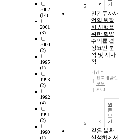
기
5
2002
민간투자사
(14)
업의 원활
한 시행을
2001
(3)
위한 협약
수익률 결
2000
정요인 분
(2)
석 및 시사
점
1995
(1)
김강수
한국개발연
1993
구원
(2)
2020
1992
(4)
원
문
1991
보
(2)
기
6
깊은 불확
1990
실성하에서
(1)