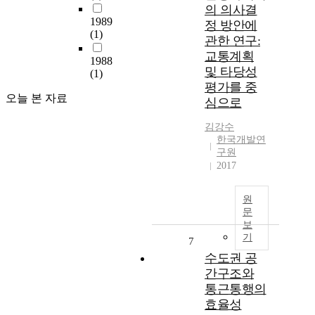
의 의사결
1989
정 방안에
(1)
관한 연구:
교통계획
1988
및 타당성
(1)
평가를 중
오늘 본 자료
심으로
김강수
한국개발연
구원
2017
원
문
보
기
7
수도권 공
간구조와
통근통행의
효율성