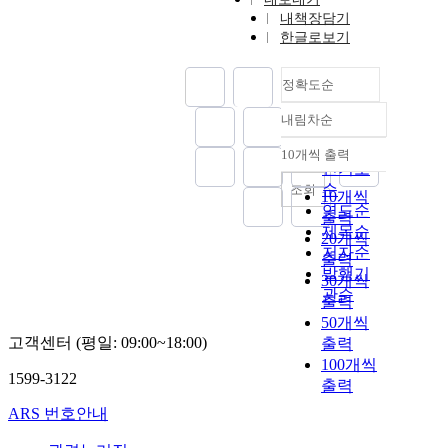
내책장담기
한글로보기
정확도순
내림차순
정확도
순
10개씩 출력
내림차순
인기도
순
조회
10개씩
연도순
출력
제목순
20개씩
저자순
출력
발행기
30개씩
관순
출력
50개씩
고객센터 (평일: 09:00~18:00)
출력
100개씩
1599-3122
출력
ARS 번호안내