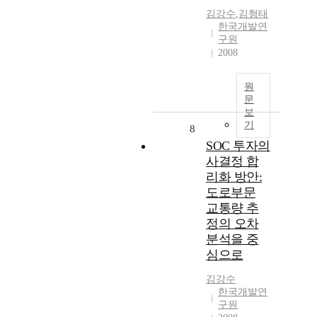
김강수
,
김형태
한국개발연
구원
2008
원
문
보
기
8
SOC 투자의
사결정 합
리화 방안:
도로부문
교통량 추
정의 오차
분석을 중
심으로
김강수
한국개발연
구원