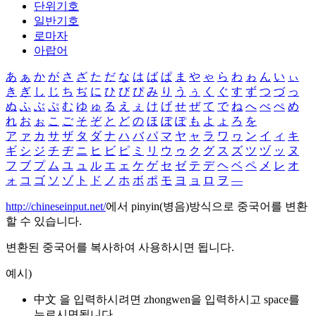
단위기호
일반기호
로마자
아랍어
あ
ぁ
か
が
さ
ざ
た
だ
な
は
ば
ぱ
ま
や
ゃ
ら
わ
ゎ
ん
い
ぃ
き
ぎ
し
じ
ち
ぢ
に
ひ
び
ぴ
み
り
う
ぅ
く
ぐ
す
ず
つ
づ
っ
ぬ
ふ
ぶ
ぷ
む
ゆ
ゅ
る
え
ぇ
け
げ
せ
ぜ
て
で
ね
へ
べ
ぺ
め
れ
お
ぉ
こ
ご
そ
ぞ
と
ど
の
ほ
ぼ
ぽ
も
よ
ょ
ろ
を
ア
ァ
カ
サ
ザ
タ
ダ
ナ
ハ
バ
パ
マ
ヤ
ャ
ラ
ワ
ヮ
ン
イ
ィ
キ
ギ
シ
ジ
チ
ヂ
ニ
ヒ
ビ
ピ
ミ
リ
ウ
ゥ
ク
グ
ス
ズ
ツ
ヅ
ッ
ヌ
フ
ブ
プ
ム
ユ
ュ
ル
エ
ェ
ケ
ゲ
セ
ゼ
テ
デ
ヘ
ベ
ペ
メ
レ
オ
ォ
コ
ゴ
ソ
ゾ
ト
ド
ノ
ホ
ボ
ポ
モ
ヨ
ョ
ロ
ヲ
―
http://chineseinput.net/
에서 pinyin(병음)방식으로 중국어를 변환
할 수 있습니다.
변환된 중국어를 복사하여 사용하시면 됩니다.
예시)
中文 을 입력하시려면
zhongwen
을 입력하시고 space를
누르시면됩니다.