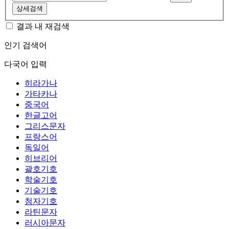
상세검색
결과 내 재검색
인기 검색어
다국어 입력
히라가나
가타카나
중국어
한글고어
그리스문자
프랑스어
독일어
히브리어
괄호기호
학술기호
기술기호
첨자기호
라틴문자
러시아문자