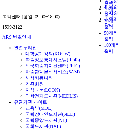
연도순
출력
제목순
20개씩
저자순
출력
고객센터 (평일: 09:00~18:00)
발행기
30개씩
관순
1599-3122
출력
50개씩
ARS 번호안내
출력
100개씩
관련누리집
출력
대학공개강의(KOCW)
학술정보통계시스템(Rinfo)
외국학술지지원센터(FRIC)
학술관계분석서비스(SAM)
사서커뮤니티
기관회원
지식나눔(LOOK)
의학전자도서관(MEDLIS)
유관기관 사이트
교육부(MOE)
국립장애인도서관(NLD)
국립중앙도서관(NL)
국회도서관(NAL)