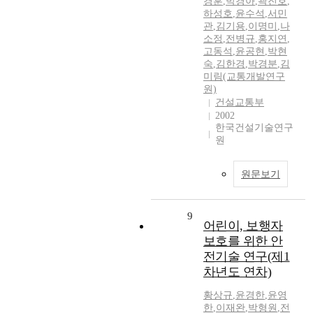
경훈
,
박경아
,
곽진호
,
하성호
,
윤수석
,
서민
관
,
김기용
,
이명미
,
나
소정
,
전병규
,
홍지연
,
고동석
,
윤공현
,
박현
숙
,
김한경
,
박경분
,
김
미림(교통개발연구
원)
건설교통부
2002
한국건설기술연구
원
원문보기
9
어린이, 보행자
보호를 위한 안
전기술 연구(제1
차년도 연차)
황상규
,
윤경한
,
윤영
한
,
이재완
,
박형원
,
전