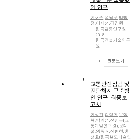
교통부문 적응방
안 연구
이재준
,
성낙문
,
박병
정
,
이지선
,
강경원
한국교통연구원
2018
한국건설기술연구
원
원문보기
6
교통안전점검 및
진단체계 구축방
안 연구, 최종보
고서
한상진
,
김정현
,
유정
복
,
박병정
,
전병규(교
통개발연구원)
,
문대
섭
,
왕종배
,
정병현
,
홍
선호(한국철도기술연