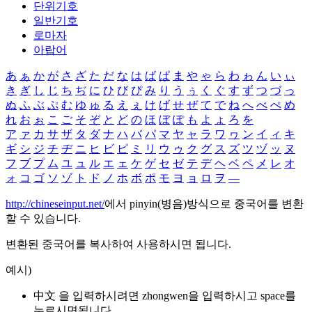
단위기호
일반기호
로마자
아랍어
あ
ぁ
か
が
さ
ざ
た
だ
な
は
ば
ぱ
ま
や
ゃ
ら
わ
ゎ
ん
い
ぃ
き
ぎ
し
じ
ち
ぢ
に
ひ
び
ぴ
み
り
う
ぅ
く
ぐ
す
ず
つ
づ
っ
ぬ
ふ
ぶ
ぷ
む
ゆ
ゅ
る
え
ぇ
け
げ
せ
ぜ
て
で
ね
へ
べ
ぺ
め
れ
お
ぉ
こ
ご
そ
ぞ
と
ど
の
ほ
ぼ
ぽ
も
よ
ょ
ろ
を
ア
ァ
カ
サ
ザ
タ
ダ
ナ
ハ
バ
パ
マ
ヤ
ャ
ラ
ワ
ヮ
ン
イ
ィ
キ
ギ
シ
ジ
チ
ヂ
ニ
ヒ
ビ
ピ
ミ
リ
ウ
ゥ
ク
グ
ス
ズ
ツ
ヅ
ッ
ヌ
フ
ブ
プ
ム
ユ
ュ
ル
エ
ェ
ケ
ゲ
セ
ゼ
テ
デ
ヘ
ベ
ペ
メ
レ
オ
ォ
コ
ゴ
ソ
ゾ
ト
ド
ノ
ホ
ボ
ポ
モ
ヨ
ョ
ロ
ヲ
―
http://chineseinput.net/
에서 pinyin(병음)방식으로 중국어를 변환
할 수 있습니다.
변환된 중국어를 복사하여 사용하시면 됩니다.
예시)
中文 을 입력하시려면
zhongwen
을 입력하시고 space를
누르시면됩니다.