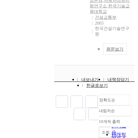
조은경
,
자동차성능시
험연구소
,
한국기술교
육대학교
건설교통부
2003
한국건설기술연구
원
원문보기
내보내기
내책장담기
한글로보기
정확도순
내림차순
정확도
순
10개씩 출력
내림차순
인기도
순
조회
10개씩