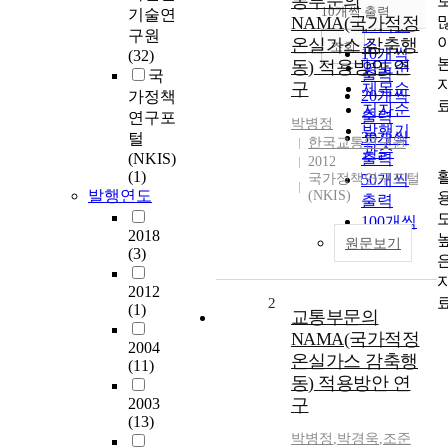
통부문의
순
10개씩 출력
기술연
내림차순
NAMA(국가적정
인기도
구원
온실가스 감축행
순
조회
10개씩
(32)
동) 적용방안 연
연도순
출력
국
구
제목순
20개씩
가정책
저자순
출력
연구포
박병정
발행기
30개씩
털
한국교통연구원
관순
(NKIS)
출력
2012
(1)
국가정책연구포털
50개씩
발행연도
(NKIS)
출력
100개씩
2018
출력
원문보기
(3)
2012
2
(1)
교통부문의
NAMA(국가적정
2004
온실가스 감축행
(11)
동) 적용방안 연
2003
구
(13)
박병정
,
박경욱
,
조준