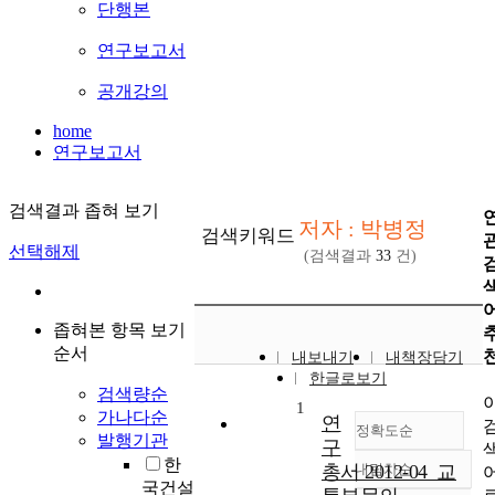
단행본
연구보고서
공개강의
home
연구보고서
검색결과 좁혀 보기
저자 : 박병정
검색키워드
선택해제
(검색결과
33
건)
좁혀본 항목 보기
순서
내보내기
내책장담기
한글로보기
검색량순
1
가나다순
연
정확도순
발행기관
구
한
총서 2012-04_교
내림차순
정확도
국건설