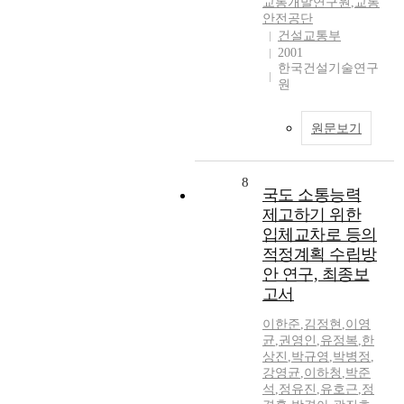
교통개발연구원
,
교통
안전공단
건설교통부
2001
한국건설기술연구
원
원문보기
8
국도 소통능력
제고하기 위한
입체교차로 등의
적정계획 수립방
안 연구, 최종보
고서
이한준
,
김정현
,
이영
균
,
권영인
,
유정복
,
한
상진
,
박규영
,
박병정
,
강영균
,
이하청
,
박준
석
,
정유진
,
유호근
,
정