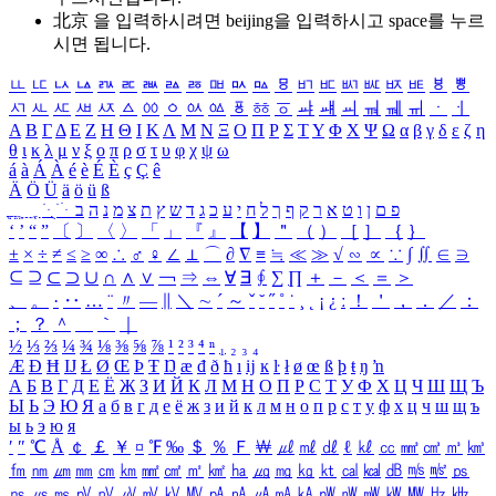
北京 을 입력하시려면
beijing
을 입력하시고 space를 누르
시면 됩니다.
ㅥ
ㅦ
ㅧ
ㅨ
ㅩ
ㅪ
ㅫ
ㅬ
ㅭ
ㅮ
ㅯ
ㅰ
ㅱ
ㅲ
ㅳ
ㅴ
ㅵ
ㅶ
ㅷ
ㅸ
ㅹ
ㅺ
ㅻ
ㅼ
ㅽ
ㅾ
ㅿ
ㆀ
ㆁ
ㆂ
ㆃ
ㆄ
ㆅ
ㆆ
ㆇ
ㆈ
ㆉ
ㆊ
ㆋ
ㆌ
ㆍ
ㆎ
Α
Β
Γ
Δ
Ε
Ζ
Η
Θ
Ι
Κ
Λ
Μ
Ν
Ξ
Ο
Π
Ρ
Σ
Τ
Υ
Φ
Χ
Ψ
Ω
α
β
γ
δ
ε
ζ
η
θ
ι
κ
λ
μ
ν
ξ
ο
π
ρ
σ
τ
υ
φ
χ
ψ
ω
á
à
Á
À
é
è
É
È
ç
Ç
ê
Ä
Ö
Ü
ä
ö
ü
ß
ְ
ֳ
ֲ
ֱ
ָ
ַ
ֵ
ֶ
ִ
ֹ
ּ
ֻ
ׂ
ׁ
ּ
ב
ה
נ
מ
צ
ת
ץ
ש
ד
ג
כ
ע
י
ח
ל
ך
ף
ק
ר
א
ט
ו
ן
ם
פ
‘
’
“
”
〔
〕
〈
〉
「
」
『
』
【
】
＂
（
）
［
］
｛
｝
±
×
÷
≠
≤
≥
∞
∴
♂
♀
∠
⊥
⌒
∂
∇
≡
≒
≪
≫
√
∽
∝
∵
∫
∬
∈
∋
⊆
⊇
⊂
⊃
∪
∩
∧
∨
￢
⇒
⇔
∀
∃
∮
∑
∏
＋
－
＜
＝
＞
、
。
·
‥
…
¨
〃
―
∥
＼
∼
´
～
ˇ
˘
˝
˚
˙
¸
˛
¡
¿
ː
！
＇
，
．
／
：
；
？
＾
＿
｀
｜
½
⅓
⅔
¼
¾
⅛
⅜
⅝
⅞
¹
²
³
⁴
ⁿ
₁
₂
₃
₄
Æ
Ð
Ħ
Ĳ
Ł
Ø
Œ
Þ
Ŧ
Ŋ
æ
đ
ð
ħ
ı
ĳ
ĸ
ŀ
ł
ø
œ
ß
þ
ŧ
ŋ
ŉ
А
Б
В
Г
Д
Е
Ё
Ж
З
И
Й
К
Л
М
Н
О
П
Р
С
Т
У
Ф
Х
Ц
Ч
Ш
Щ
Ъ
Ы
Ь
Э
Ю
Я
а
б
в
г
д
е
ё
ж
з
и
й
к
л
м
н
о
п
р
с
т
у
ф
х
ц
ч
ш
щ
ъ
ы
ь
э
ю
я
′
″
℃
Å
￠
￡
￥
¤
℉
‰
＄
％
Ｆ
￦
㎕
㎖
㎗
ℓ
㎘
㏄
㎣
㎤
㎥
㎦
㎙
㎚
㎛
㎜
㎝
㎞
㎟
㎠
㎡
㎢
㏊
㎍
㎎
㎏
㏏
㎈
㎉
㏈
㎧
㎨
㎰
㎱
㎲
㎳
㎴
㎵
㎶
㎷
㎸
㎹
㎀
㎁
㎂
㎃
㎄
㎺
㎻
㎽
㎾
㎿
㎐
㎑