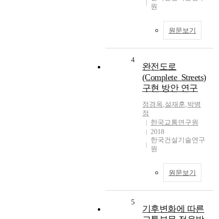
원
원문보기
4
완전도로
(Complete_Streets)
구현 방안 연구
정경옥
,
설재훈
,
박병
정
한국교통연구원
2018
한국건설기술연구
원
원문보기
5
기후변화에 따른