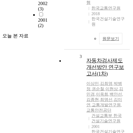
행
2002
한국교통연구원
(3)
2018
한국건설기술연구
2001
원
(2)
오늘 본 자료
원문보기
3
자동차검사제도
개선방안 연구보
고서(1차)
이상민
,
김최영
,
박병
정
,
권순철
,
이현상
,
김
민경
,
이옥희
,
백안선
,
김종현
,
최명선
,
김미
연
,
교통개발연구원
,
교통안전공단
건설교통부 한국
건설기술연구원
2001
한국건설기술연구