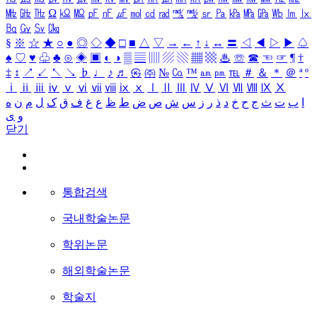
㎒
㎓
㎔
Ω
㏀
㏁
㎊
㎋
㎌
㏖
㏅
㎭
㎮
㎯
㏛
㎩
㎪
㎫
㎬
㏝
㏐
㏓
㏃
㏉
㏜
㏆
§
※
☆
★
○
●
◎
◇
◆
□
■
△
▽
→
←
↑
↓
↔
〓
◁
◀
▷
▶
♤
♠
♡
♥
♧
♣
⊙
◈
▣
◐
◑
▒
▤
▥
▨
▧
▦
▩
♨
☏
☎
☜
☞
¶
†
‡
↕
↗
↙
↖
↘
♭
♩
♪
♬
㉿
㈜
№
㏇
™
㏂
㏘
℡
＃
＆
＊
＠
ª
º
ⅰ
ⅱ
ⅲ
ⅳ
ⅴ
ⅵ
ⅶ
ⅷ
ⅸ
ⅹ
Ⅰ
Ⅱ
Ⅲ
Ⅳ
Ⅴ
Ⅵ
Ⅶ
Ⅷ
Ⅸ
Ⅹ
ا
ب
ت
ث
ج
ح
خ
د
ذ
ر
ز
س
ش
ص
ض
ط
ظ
ع
غ
ف
ق
ک
ل
م
ن
ه
و
ی
닫기
통합검색
국내학술논문
학위논문
해외학술논문
학술지