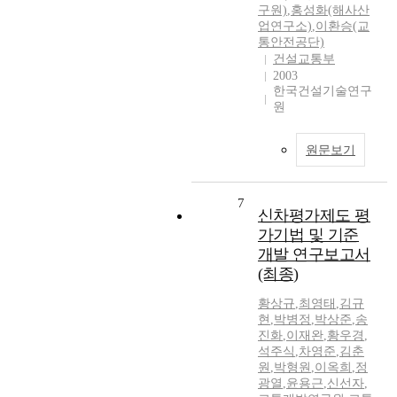
구원)
,
홍성화(해사산
업연구소)
,
이환승(교
통안전공단)
건설교통부
2003
한국건설기술연구
원
원문보기
7
신차평가제도 평
가기법 및 기준
개발 연구보고서
(최종)
황상규
,
최영태
,
김규
현
,
박병정
,
박상준
,
송
진화
,
이재완
,
황우경
,
석주식
,
차영준
,
김춘
원
,
박형원
,
이옥희
,
정
광열
,
윤용근
,
신선자
,