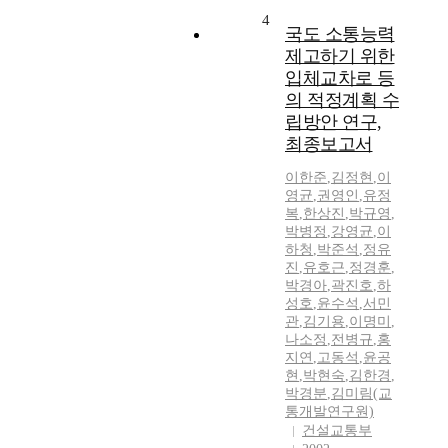
4
국도 소통능력
제고하기 위한
입체교차로 등
의 적정계획 수
립방안 연구,
최종보고서
이한준
,
김정현
,
이
영균
,
권영인
,
유정
복
,
한상진
,
박규영
,
박병정
,
강영균
,
이
하청
,
박준석
,
정유
진
,
유호근
,
정경훈
,
박경아
,
곽진호
,
하
성호
,
윤수석
,
서민
관
,
김기용
,
이명미
,
나소정
,
전병규
,
홍
지연
,
고동석
,
윤공
현
,
박현숙
,
김한경
,
박경분
,
김미림(교
통개발연구원)
건설교통부