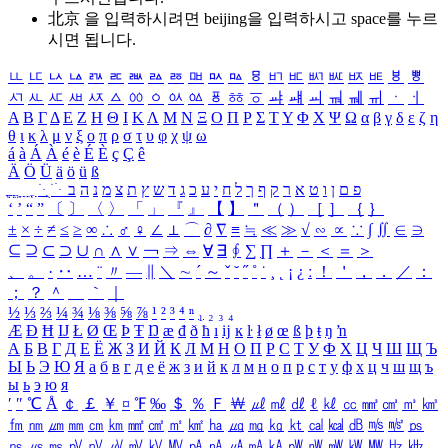
北京 을 입력하시려면
beijing
을 입력하시고 space를 누르
시면 됩니다.
ㅥ
ㅦ
ㅧ
ㅨ
ㅩ
ㅪ
ㅫ
ㅬ
ㅭ
ㅮ
ㅯ
ㅰ
ㅱ
ㅲ
ㅳ
ㅴ
ㅵ
ㅶ
ㅷ
ㅸ
ㅹ
ㅺ
ㅻ
ㅼ
ㅽ
ㅾ
ㅿ
ㆀ
ㆁ
ㆂ
ㆃ
ㆄ
ㆅ
ㆆ
ㆇ
ㆈ
ㆉ
ㆊ
ㆋ
ㆌ
ㆍ
ㆎ
Α
Β
Γ
Δ
Ε
Ζ
Η
Θ
Ι
Κ
Λ
Μ
Ν
Ξ
Ο
Π
Ρ
Σ
Τ
Υ
Φ
Χ
Ψ
Ω
α
β
γ
δ
ε
ζ
η
θ
ι
κ
λ
μ
ν
ξ
ο
π
ρ
σ
τ
υ
φ
χ
ψ
ω
á
à
Á
À
é
è
É
È
ç
Ç
ê
Ä
Ö
Ü
ä
ö
ü
ß
ְ
ֳ
ֲ
ֱ
ָ
ַ
ֵ
ֶ
ִ
ֹ
ּ
ֻ
ׂ
ׁ
ּ
ב
ה
נ
מ
צ
ת
ץ
ש
ד
ג
כ
ע
י
ח
ל
ך
ף
ק
ר
א
ט
ו
ן
ם
פ
‘
’
“
”
〔
〕
〈
〉
「
」
『
』
【
】
＂
（
）
［
］
｛
｝
±
×
÷
≠
≤
≥
∞
∴
♂
♀
∠
⊥
⌒
∂
∇
≡
≒
≪
≫
√
∽
∝
∵
∫
∬
∈
∋
⊆
⊇
⊂
⊃
∪
∩
∧
∨
￢
⇒
⇔
∀
∃
∮
∑
∏
＋
－
＜
＝
＞
、
。
·
‥
…
¨
〃
―
∥
＼
∼
´
～
ˇ
˘
˝
˚
˙
¸
˛
¡
¿
ː
！
＇
，
．
／
：
；
？
＾
＿
｀
｜
½
⅓
⅔
¼
¾
⅛
⅜
⅝
⅞
¹
²
³
⁴
ⁿ
₁
₂
₃
₄
Æ
Ð
Ħ
Ĳ
Ł
Ø
Œ
Þ
Ŧ
Ŋ
æ
đ
ð
ħ
ı
ĳ
ĸ
ŀ
ł
ø
œ
ß
þ
ŧ
ŋ
ŉ
А
Б
В
Г
Д
Е
Ё
Ж
З
И
Й
К
Л
М
Н
О
П
Р
С
Т
У
Ф
Х
Ц
Ч
Ш
Щ
Ъ
Ы
Ь
Э
Ю
Я
а
б
в
г
д
е
ё
ж
з
и
й
к
л
м
н
о
п
р
с
т
у
ф
х
ц
ч
ш
щ
ъ
ы
ь
э
ю
я
′
″
℃
Å
￠
￡
￥
¤
℉
‰
＄
％
Ｆ
￦
㎕
㎖
㎗
ℓ
㎘
㏄
㎣
㎤
㎥
㎦
㎙
㎚
㎛
㎜
㎝
㎞
㎟
㎠
㎡
㎢
㏊
㎍
㎎
㎏
㏏
㎈
㎉
㏈
㎧
㎨
㎰
㎱
㎲
㎳
㎴
㎵
㎶
㎷
㎸
㎹
㎀
㎁
㎂
㎃
㎄
㎺
㎻
㎽
㎾
㎿
㎐
㎑