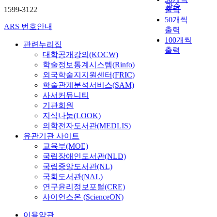
관순
1599-3122
출력
50개씩
ARS 번호안내
출력
100개씩
관련누리집
출력
대학공개강의(KOCW)
학술정보통계시스템(Rinfo)
외국학술지지원센터(FRIC)
학술관계분석서비스(SAM)
사서커뮤니티
기관회원
지식나눔(LOOK)
의학전자도서관(MEDLIS)
유관기관 사이트
교육부(MOE)
국립장애인도서관(NLD)
국립중앙도서관(NL)
국회도서관(NAL)
연구윤리정보포털(CRE)
사이언스온 (ScienceON)
이용약관