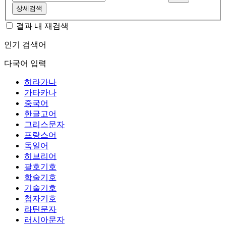
상세검색
결과 내 재검색
인기 검색어
다국어 입력
히라가나
가타카나
중국어
한글고어
그리스문자
프랑스어
독일어
히브리어
괄호기호
학술기호
기술기호
첨자기호
라틴문자
러시아문자