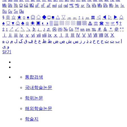
㎒
㎓
㎔
Ω
㏀
㏁
㎊
㎋
㎌
㏖
㏅
㎭
㎮
㎯
㏛
㎩
㎪
㎫
㎬
㏝
㏐
㏓
㏃
㏉
㏜
㏆
§
※
☆
★
○
●
◎
◇
◆
□
■
△
▽
→
←
↑
↓
↔
〓
◁
◀
▷
▶
♤
♠
♡
♥
♧
♣
⊙
◈
▣
◐
◑
▒
▤
▥
▨
▧
▦
▩
♨
☏
☎
☜
☞
¶
†
‡
↕
↗
↙
↖
↘
♭
♩
♪
♬
㉿
㈜
№
㏇
™
㏂
㏘
℡
＃
＆
＊
＠
ª
º
ⅰ
ⅱ
ⅲ
ⅳ
ⅴ
ⅵ
ⅶ
ⅷ
ⅸ
ⅹ
Ⅰ
Ⅱ
Ⅲ
Ⅳ
Ⅴ
Ⅵ
Ⅶ
Ⅷ
Ⅸ
Ⅹ
ا
ب
ت
ث
ج
ح
خ
د
ذ
ر
ز
س
ش
ص
ض
ط
ظ
ع
غ
ف
ق
ک
ل
م
ن
ه
و
ی
닫기
통합검색
국내학술논문
학위논문
해외학술논문
학술지