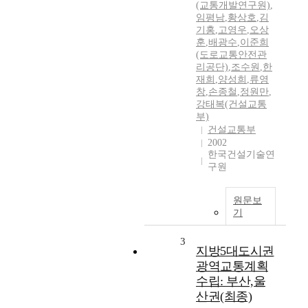
(교통개발연구원)
,
임평남
,
황상호
,
김
기홍
,
고영우
,
오상
훈
,
배광수
,
이준희
(도로교통안전관
리공단)
,
조수원
,
한
재희
,
양성희
,
류영
창
,
손종철
,
정원만
,
강태복(건설교통
부)
건설교통부
2002
한국건설기술연
구원
원문보
기
3
지방5대도시권
광역교통계획
수립: 부산,울
산권(최종)