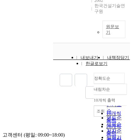
2002
한국건설기술연
구원
원문보
기
내보내기
내책장담기
한글로보기
정확도순
내림차순
정확도
순
10개씩 출력
내림차순
인기도
순
조회
10개씩
연도순
출력
제목순
20개씩
저자순
출력
고객센터 (평일: 09:00~18:00)
발행기
30개씩