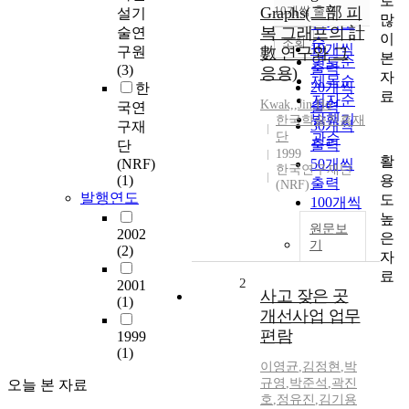
로
순
Graphs(二部 피
10개씩 출력
설기
내림차순
많
인기도
복 그래프의 計
술연
이
순
조회
10개씩
구원
數 연구와 그
본
연도순
출력
(3)
응용)
자
제목순
20개씩
한
료
저자순
Kwak,
,
Jin
,
Ho
출력
국연
발행기
한국학술진흥재
30개씩
구재
단
관순
출력
단
1999
활
(NRF)
50개씩
한국연구재단
용
(1)
출력
(NRF)
발행연도
도
100개씩
높
출력
원문보
2002
은
기
(2)
자
료
2
2001
사고 잦은 곳
(1)
개선사업 업무
편람
1999
(1)
이영균
,
김정현
,
박
규영
,
박준석
,
곽진
오늘 본 자료
호
,
정유진
,
김기용