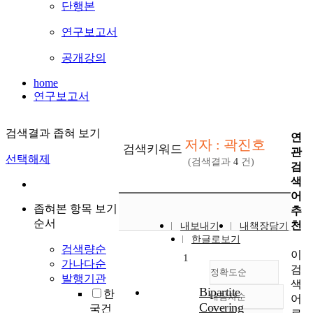
단행본
연구보고서
공개강의
home
연구보고서
검색결과 좁혀 보기
연
저자 : 곽진호
검색키워드
관
선택해제
(검색결과
4
건)
검
색
어
좁혀본 항목 보기
추
순서
천
내보내기
내책장담기
한글로보기
검색량순
이
1
가나다순
검
정확도순
발행기관
색
Bipartite
한
내림차순
어
정확도
Covering
국건