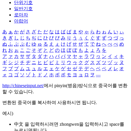
단위기호
일반기호
로마자
아랍어
あ
ぁ
か
が
さ
ざ
た
だ
な
は
ば
ぱ
ま
や
ゃ
ら
わ
ゎ
ん
い
ぃ
き
ぎ
し
じ
ち
ぢ
に
ひ
び
ぴ
み
り
う
ぅ
く
ぐ
す
ず
つ
づ
っ
ぬ
ふ
ぶ
ぷ
む
ゆ
ゅ
る
え
ぇ
け
げ
せ
ぜ
て
で
ね
へ
べ
ぺ
め
れ
お
ぉ
こ
ご
そ
ぞ
と
ど
の
ほ
ぼ
ぽ
も
よ
ょ
ろ
を
ア
ァ
カ
サ
ザ
タ
ダ
ナ
ハ
バ
パ
マ
ヤ
ャ
ラ
ワ
ヮ
ン
イ
ィ
キ
ギ
シ
ジ
チ
ヂ
ニ
ヒ
ビ
ピ
ミ
リ
ウ
ゥ
ク
グ
ス
ズ
ツ
ヅ
ッ
ヌ
フ
ブ
プ
ム
ユ
ュ
ル
エ
ェ
ケ
ゲ
セ
ゼ
テ
デ
ヘ
ベ
ペ
メ
レ
オ
ォ
コ
ゴ
ソ
ゾ
ト
ド
ノ
ホ
ボ
ポ
モ
ヨ
ョ
ロ
ヲ
―
http://chineseinput.net/
에서 pinyin(병음)방식으로 중국어를 변환
할 수 있습니다.
변환된 중국어를 복사하여 사용하시면 됩니다.
예시)
中文 을 입력하시려면
zhongwen
을 입력하시고 space를
누르시면됩니다.