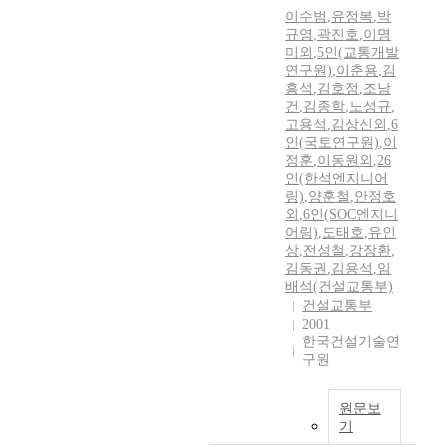
이수범
,
유정복
,
박
규영
,
곽진호
,
이명
미외
,
5인(교통개발
연구원)
,
이춘용
,
김
흥석
,
김호정
,
조남
건
,
김종학
,
노성규
,
고용석
,
김상신외
,
6
인(국토연구원)
,
이
정훈
,
이동원외
,
26
인(한석엔지니어
링)
,
양훈철
,
안정호
외
,
6인(SOC엔지니
어링)
,
도태호
,
유인
상
,
전성철
,
강장환
,
김동권
,
김용석
,
임
배석(건설교통부)
건설교통부
2001
한국건설기술연
구원
원문보
기