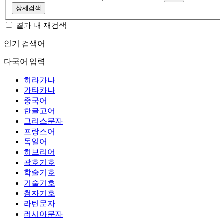
상세검색
결과 내 재검색
인기 검색어
다국어 입력
히라가나
가타카나
중국어
한글고어
그리스문자
프랑스어
독일어
히브리어
괄호기호
학술기호
기술기호
첨자기호
라틴문자
러시아문자