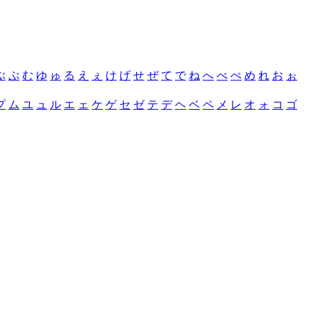
ぶ
ぷ
む
ゆ
ゅ
る
え
ぇ
け
げ
せ
ぜ
て
で
ね
へ
べ
ぺ
め
れ
お
ぉ
プ
ム
ユ
ュ
ル
エ
ェ
ケ
ゲ
セ
ゼ
テ
デ
ヘ
ベ
ペ
メ
レ
オ
ォ
コ
ゴ