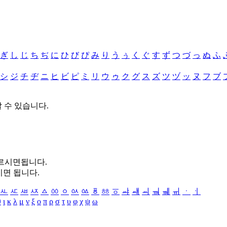
ぎ
し
じ
ち
ぢ
に
ひ
び
ぴ
み
り
う
ぅ
く
ぐ
す
ず
つ
づ
っ
ぬ
ふ
シ
ジ
チ
ヂ
ニ
ヒ
ビ
ピ
ミ
リ
ウ
ゥ
ク
グ
ス
ズ
ツ
ヅ
ッ
ヌ
フ
ブ
할 수 있습니다.
누르시면됩니다.
시면 됩니다.
ㅻ
ㅼ
ㅽ
ㅾ
ㅿ
ㆀ
ㆁ
ㆂ
ㆃ
ㆄ
ㆅ
ㆆ
ㆇ
ㆈ
ㆉ
ㆊ
ㆋ
ㆌ
ㆍ
ㆎ
θ
ι
κ
λ
μ
ν
ξ
ο
π
ρ
σ
τ
υ
φ
χ
ψ
ω