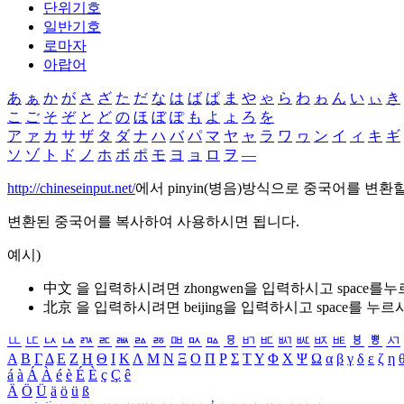
단위기호
일반기호
로마자
아랍어
あ
ぁ
か
が
さ
ざ
た
だ
な
は
ば
ぱ
ま
や
ゃ
ら
わ
ゎ
ん
い
ぃ
き
こ
ご
そ
ぞ
と
ど
の
ほ
ぼ
ぽ
も
よ
ょ
ろ
を
ア
ァ
カ
サ
ザ
タ
ダ
ナ
ハ
バ
パ
マ
ヤ
ャ
ラ
ワ
ヮ
ン
イ
ィ
キ
ギ
ソ
ゾ
ト
ド
ノ
ホ
ボ
ポ
モ
ヨ
ョ
ロ
ヲ
―
http://chineseinput.net/
에서 pinyin(병음)방식으로 중국어를 변환
변환된 중국어를 복사하여 사용하시면 됩니다.
예시)
中文 을 입력하시려면
zhongwen
을 입력하시고 space를
北京 을 입력하시려면
beijing
을 입력하시고 space를 누르
ㅥ
ㅦ
ㅧ
ㅨ
ㅩ
ㅪ
ㅫ
ㅬ
ㅭ
ㅮ
ㅯ
ㅰ
ㅱ
ㅲ
ㅳ
ㅴ
ㅵ
ㅶ
ㅷ
ㅸ
ㅹ
ㅺ
Α
Β
Γ
Δ
Ε
Ζ
Η
Θ
Ι
Κ
Λ
Μ
Ν
Ξ
Ο
Π
Ρ
Σ
Τ
Υ
Φ
Χ
Ψ
Ω
α
β
γ
δ
ε
ζ
η
á
à
Á
À
é
è
É
È
ç
Ç
ê
Ä
Ö
Ü
ä
ö
ü
ß