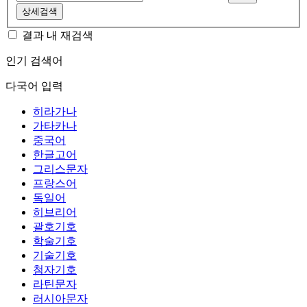
상세검색
결과 내 재검색
인기 검색어
다국어 입력
히라가나
가타카나
중국어
한글고어
그리스문자
프랑스어
독일어
히브리어
괄호기호
학술기호
기술기호
첨자기호
라틴문자
러시아문자