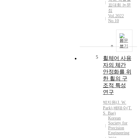
표대회 논문
다
i
집
.
n
Vol.2022
이
a
No.10
러
r
한
y
문
m
원문
제
a
보기
를
t
해
e
5
휠체어 사용
결
r
자의 체간
하
i
안정화를 위
기
a
한 휠의 구
위
l
조적 특성
하
s
연구
여
i
프
n
박지원
(
J.
W.
로
t
Park
)
,
배태수(T.
세
h
S. Bae)
스
e
Korean
에
s
Society for
Precision
서
u
Engineering
수
r