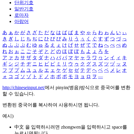
단위기호
일반기호
로마자
아랍어
あ
ぁ
か
が
さ
ざ
た
だ
な
は
ば
ぱ
ま
や
ゃ
ら
わ
ゎ
ん
い
ぃ
き
ぎ
し
じ
ち
ぢ
に
ひ
び
ぴ
み
り
う
ぅ
く
ぐ
す
ず
つ
づ
っ
ぬ
ふ
ぶ
ぷ
む
ゆ
ゅ
る
え
ぇ
け
げ
せ
ぜ
て
で
ね
へ
べ
ぺ
め
れ
お
ぉ
こ
ご
そ
ぞ
と
ど
の
ほ
ぼ
ぽ
も
よ
ょ
ろ
を
ア
ァ
カ
サ
ザ
タ
ダ
ナ
ハ
バ
パ
マ
ヤ
ャ
ラ
ワ
ヮ
ン
イ
ィ
キ
ギ
シ
ジ
チ
ヂ
ニ
ヒ
ビ
ピ
ミ
リ
ウ
ゥ
ク
グ
ス
ズ
ツ
ヅ
ッ
ヌ
フ
ブ
プ
ム
ユ
ュ
ル
エ
ェ
ケ
ゲ
セ
ゼ
テ
デ
ヘ
ベ
ペ
メ
レ
オ
ォ
コ
ゴ
ソ
ゾ
ト
ド
ノ
ホ
ボ
ポ
モ
ヨ
ョ
ロ
ヲ
―
http://chineseinput.net/
에서 pinyin(병음)방식으로 중국어를 변환
할 수 있습니다.
변환된 중국어를 복사하여 사용하시면 됩니다.
예시)
中文 을 입력하시려면
zhongwen
을 입력하시고 space를
누르시면됩니다.