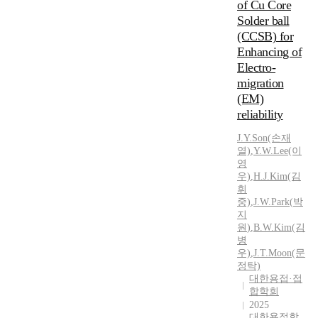
r
r
of Cu Core
위
경
y
u
Solder ball
치
이
O
c
(CCSB) for
변
나
n
t
Enhancing of
환
,
T
u
에
약
Electro-
I
r
따
물
migration
C
e
른
전
(EM)
O
s
안
달
reliability
M
f
정
을
)
o
성
위
J.
Y.Son(손재
의
r
,
한
열)
,
Y.
W.
Lee(이
구
l
영
휠
최
조
e
우)
,
H.
J.
Kim(김
체
적
,
a
휘
어
환
P
d
중)
,
J.W.
Park
(
박
추
경
L
지
i
진
은
원
)
,
B.
W.
Kim(김
O
n
속
상
병
T
p
도
처
우)
,
J.
T.Moon(문
를
e
에
감
정탁)
구
n
따
염
대한용접·접
성
c
합학회
른
및
하
i
2025
체
피
는
l
대한용접학