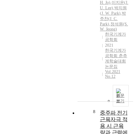
처
p
H. Jo)
,
이지운(
J.
자
을
리
U. Lee)
,
박지원
e
중
자
(
J.
W.
Park
)
,
박
기
r
체
동
주찬(
J.
C.
능
f
간
으
Park
)
,
정석원(S.
과
o
조
로
W.
Jeong)
다
r
한국기계가
절
방
양
m
공학회
능
출
한
e
2021
력
하
동
d
한국기계가
의
는
기
공학회 춘추
b
저
기
계학술대회
화
y
하
능
논문집
기
e
로
을
Vol.2021
능
m
인
보
No.12
을
p
해
유
T
l
휠
한
I
o
체
스
원문
C
y
어
마
보기
O
i
에
트
M
n
8
중주파 전기
서
다
(
g
균
공
근육자극 적
행
a
형
성
용 시 근육
정
S
이
폴
량과 근력에
전
E