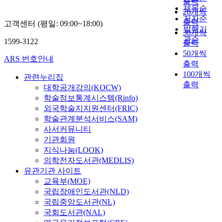
출력
용
o
환
는
제목순
20개씩
에
n
의
것
저자순
출력
대
고객센터 (평일: 09:00~18:00)
f
안
이
발행기
30개씩
하
i
정
바
관순
1599-3122
여
출력
r
성
람
기
50개씩
m
등
직
ARS 번호안내
술
s
출력
이
하
하
o
100개씩
관련누리집
소
다
였
m
출력
개
.
대학공개강의(KOCW)
다
e
되
이
학술정보통계시스템(Rinfo)
.
d
어
를
외국학술지지원센터(FRIC)
i
왔
위
학술관계분석서비스(SAM)
f
으
해
사서커뮤니티
f
나
산
기관회원
e
부
성
지식나눔(LOOK)
r
하
환
의학전자도서관(MEDLIS)
e
가
경
유관기관 사이트
n
가
에
교육부(MOE)
c
장
서
국립장애인도서관(NLD)
e
많
약
국립중앙도서관(NL)
s
이
물
i
국회도서관(NAL)
작
이
n