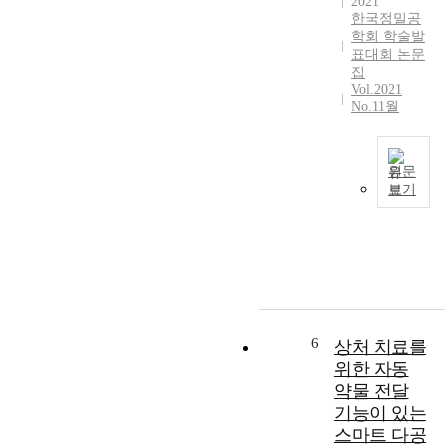
2021
행
r
한국정밀공
의
o
학회 학술발
개
u
표대회 논문
념
n
집
만
Vol.2021
d
No.11월
을
i
분
n
리
g
하
s
원문
여
보기
o
휠
,
f
체
하
o
어
나
u
는
의
r
지
주
e
체
소
v
장
공
e
애
6
상처 치료를
간
r
인
위한 자동
에
y
이
약물 전달
서
d
나
병
기능이 있는
a
하
렬
y
스마트 다공
반