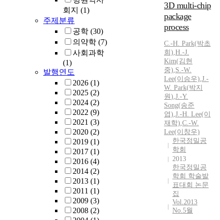
3D multi-chip
되
e
회지
(1)
package
는
a
주제분류
process
부
d
공학
(30)
담
i
의약학
(7)
C.-H.
Park
(박초
은
n
사회과학
희)
,
H.-
J.
크
p
Kim(김현
(1)
다
e
중)
,
S.-
W.
발행연도
.
n
Lee(이승우)
,
J.
-
2026
(1)
따
c
W.
Park
(
박지
2025
(2)
라
i
원
)
,
J.
-Y.
2024
(2)
서
Song(송준
l
2022
(9)
엽)
,
J.
-H. Lee(이
프
s
2021
(3)
재학)
,
C.-
W.
로
a
2020
(2)
Lee(이창우)
세
n
한국정밀공
2019
(1)
스
d
학회
2017
(1)
는
p
2013
2016
(4)
m
a
한국정밀공
2014
(2)
e
p
학회 학술발
2013
(1)
d
e
표대회 논문
2011
(1)
i
집
r
2009
(3)
Vol.2013
u
s
2008
(2)
No.5월
m
a