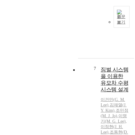
하
논
r
기
문
v
위
은
a
원문
한
쓰
보기
t
대
본
래
i
표
연
드
o
적
구
를
n
인
에
사
o
보
서
용
f
조
는
하
t
기
상
여
h
구
처
7
짐벌 시스템
m
e
이
p
을 이용한
e
o
다
H
유모차 수평
d
b
.
조
i
시스템 설계
j
그
건
u
e
러
에
이건민(G. M.
m
c
나
반
Lee)
,
김재열(
J.
수
t
휠
응
Y. Kim)
,
조민정
준
s
체
하
(M.
J.
Jo)
,
이명
의
w
기(M. G. Lee)
,
어
여
병
a
이정현(
J.
H.
사
약
렬
s
Lee)
,
조동현(D.
용
물