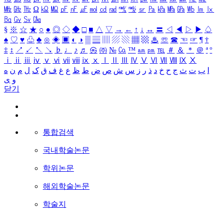
㎒
㎓
㎔
Ω
㏀
㏁
㎊
㎋
㎌
㏖
㏅
㎭
㎮
㎯
㏛
㎩
㎪
㎫
㎬
㏝
㏐
㏓
㏃
㏉
㏜
㏆
§
※
☆
★
○
●
◎
◇
◆
□
■
△
▽
→
←
↑
↓
↔
〓
◁
◀
▷
▶
♤
♠
♡
♥
♧
♣
⊙
◈
▣
◐
◑
▒
▤
▥
▨
▧
▦
▩
♨
☏
☎
☜
☞
¶
†
‡
↕
↗
↙
↖
↘
♭
♩
♪
♬
㉿
㈜
№
㏇
™
㏂
㏘
℡
＃
＆
＊
＠
ª
º
ⅰ
ⅱ
ⅲ
ⅳ
ⅴ
ⅵ
ⅶ
ⅷ
ⅸ
ⅹ
Ⅰ
Ⅱ
Ⅲ
Ⅳ
Ⅴ
Ⅵ
Ⅶ
Ⅷ
Ⅸ
Ⅹ
ا
ب
ت
ث
ج
ح
خ
د
ذ
ر
ز
س
ش
ص
ض
ط
ظ
ع
غ
ف
ق
ک
ل
م
ن
ه
و
ی
닫기
통합검색
국내학술논문
학위논문
해외학술논문
학술지