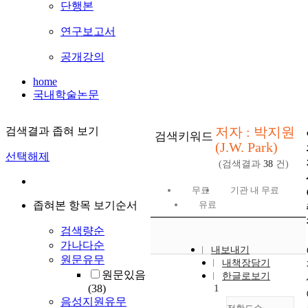
단행본
연구보고서
공개강의
home
국내학술논문
저자 : 박지원
검색결과 좁혀 보기
검색키워드
(J.W. Park)
선택해제
(검색결과
38
건)
무료
기관 내 무료
좁혀본 항목 보기순서
유료
검색량순
가나다순
내보내기
원문유무
내책장담기
원문있음
한글로보기
(38)
1
음성지원유무