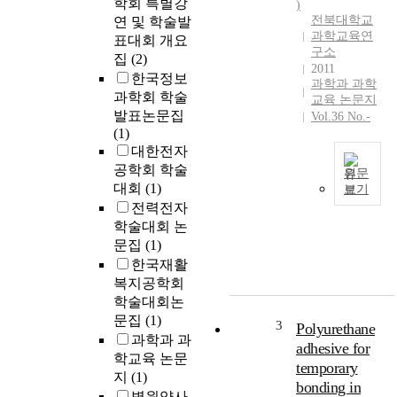
많
학회 특별강
)
은
전북대학교
연 및 학술발
과학교육연
양
표대회 개요
구소
의
집
(2)
2011
정
한국정보
과학과 과학
보
과학회 학술
교육 논문지
가
발표논문집
Vol.36 No.-
필
(1)
요
대한전자
하
공학회 학술
원문
며
대회
(1)
보기
프
W
전력전자
로
e
학술대회 논
세
c
문집
(1)
스
h
한국재활
생
o
복지공학회
성
s
학술대회논
및
e
문집
(1)
관
b
3
Polyurethane
리
과학과 과
o
adhesive for
에
t
학교육 논문
temporary
소
h
지
(1)
bonding in
요
l
병원약사