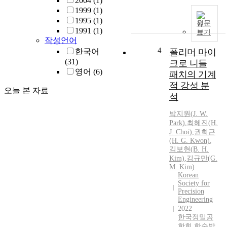
2004
(1)
수
s
1999
(1)
준
r
1995
(1)
에
원문
e
1991
(1)
보기
서
s
작성언어
의
e
4
한국어
폴리머 마이
병
a
(31)
크로 니들
렬
r
영어
(6)
패치의 기계
처
c
리
적 강성 분
h
오늘 본 자료
에
o
석
적
b
박지원
(
J.
W.
합
j
Park
)
,
최혜진(H.
하
e
J.
Choi)
,
권희근
지
c
(H. G. Kwon)
,
않
t
김보현(B. H.
는
s
Kim)
,
김규만(G.
것
f
M. Kim)
으
Korean
r
Society for
로
o
Precision
알
m
Engineering
려
o
2022
져
r
한국정밀공
있
학회 학술발
d