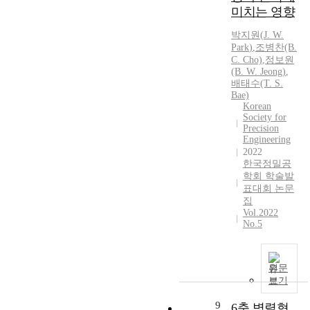
상
리
미치는 영향
산
M
실
머
망
(
됨
마
박지원
(
J.
W.
용
w
으
이
Park
)
,
조병찬(B.
주
i
C. Cho)
,
정보원
로
크
전
t
(B.
W.
Jeong)
,
서
로
산
h
배태수(T. S.
회
니
기
Bae)
E
전
들
Korean
)
D
근
패
Society for
에
S
Precision
개
치
제
)
Engineering
손
(
공
a
2022
상
M
한국정밀공
하
t
,
N
학회 학술발
기
K
만
s
표대회 논문
위
B
성
)
집
하
S
통
를
Vol.2022
여
I
No.5
증
제
테
.
,
조
스
T
허
하
트
h
리
였
원문
베
e
보기
통
다
드
d
증
.
에
i
9
6축 병렬형
과
일