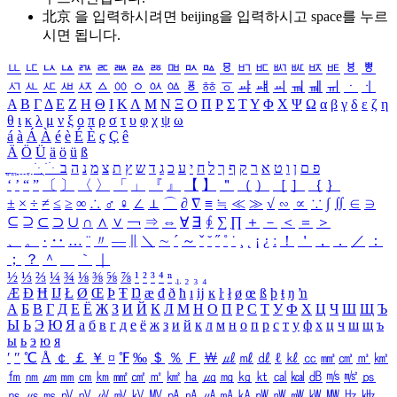
北京 을 입력하시려면
beijing
을 입력하시고 space를 누르
시면 됩니다.
ㅥ
ㅦ
ㅧ
ㅨ
ㅩ
ㅪ
ㅫ
ㅬ
ㅭ
ㅮ
ㅯ
ㅰ
ㅱ
ㅲ
ㅳ
ㅴ
ㅵ
ㅶ
ㅷ
ㅸ
ㅹ
ㅺ
ㅻ
ㅼ
ㅽ
ㅾ
ㅿ
ㆀ
ㆁ
ㆂ
ㆃ
ㆄ
ㆅ
ㆆ
ㆇ
ㆈ
ㆉ
ㆊ
ㆋ
ㆌ
ㆍ
ㆎ
Α
Β
Γ
Δ
Ε
Ζ
Η
Θ
Ι
Κ
Λ
Μ
Ν
Ξ
Ο
Π
Ρ
Σ
Τ
Υ
Φ
Χ
Ψ
Ω
α
β
γ
δ
ε
ζ
η
θ
ι
κ
λ
μ
ν
ξ
ο
π
ρ
σ
τ
υ
φ
χ
ψ
ω
á
à
Á
À
é
è
É
È
ç
Ç
ê
Ä
Ö
Ü
ä
ö
ü
ß
ְ
ֳ
ֲ
ֱ
ָ
ַ
ֵ
ֶ
ִ
ֹ
ּ
ֻ
ׂ
ׁ
ּ
ב
ה
נ
מ
צ
ת
ץ
ש
ד
ג
כ
ע
י
ח
ל
ך
ף
ק
ר
א
ט
ו
ן
ם
פ
‘
’
“
”
〔
〕
〈
〉
「
」
『
』
【
】
＂
（
）
［
］
｛
｝
±
×
÷
≠
≤
≥
∞
∴
♂
♀
∠
⊥
⌒
∂
∇
≡
≒
≪
≫
√
∽
∝
∵
∫
∬
∈
∋
⊆
⊇
⊂
⊃
∪
∩
∧
∨
￢
⇒
⇔
∀
∃
∮
∑
∏
＋
－
＜
＝
＞
、
。
·
‥
…
¨
〃
―
∥
＼
∼
´
～
ˇ
˘
˝
˚
˙
¸
˛
¡
¿
ː
！
＇
，
．
／
：
；
？
＾
＿
｀
｜
½
⅓
⅔
¼
¾
⅛
⅜
⅝
⅞
¹
²
³
⁴
ⁿ
₁
₂
₃
₄
Æ
Ð
Ħ
Ĳ
Ł
Ø
Œ
Þ
Ŧ
Ŋ
æ
đ
ð
ħ
ı
ĳ
ĸ
ŀ
ł
ø
œ
ß
þ
ŧ
ŋ
ŉ
А
Б
В
Г
Д
Е
Ё
Ж
З
И
Й
К
Л
М
Н
О
П
Р
С
Т
У
Ф
Х
Ц
Ч
Ш
Щ
Ъ
Ы
Ь
Э
Ю
Я
а
б
в
г
д
е
ё
ж
з
и
й
к
л
м
н
о
п
р
с
т
у
ф
х
ц
ч
ш
щ
ъ
ы
ь
э
ю
я
′
″
℃
Å
￠
￡
￥
¤
℉
‰
＄
％
Ｆ
￦
㎕
㎖
㎗
ℓ
㎘
㏄
㎣
㎤
㎥
㎦
㎙
㎚
㎛
㎜
㎝
㎞
㎟
㎠
㎡
㎢
㏊
㎍
㎎
㎏
㏏
㎈
㎉
㏈
㎧
㎨
㎰
㎱
㎲
㎳
㎴
㎵
㎶
㎷
㎸
㎹
㎀
㎁
㎂
㎃
㎄
㎺
㎻
㎽
㎾
㎿
㎐
㎑