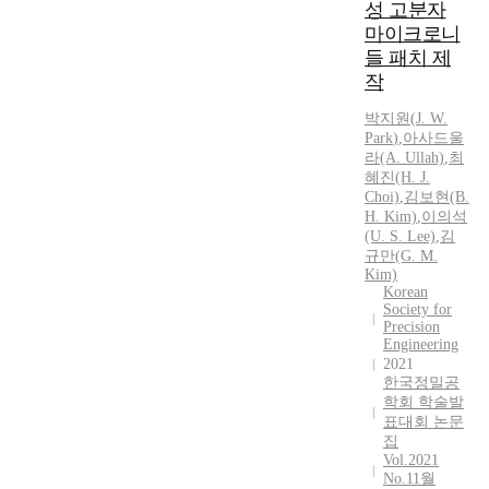
처
l
성 고분자
신
리
i
마이크로니
마
를
f
들 패치 제
비
하
e
환
작
기
.
자
위
T
박지원
(
J.
W.
등
한
h
Park
)
,
아사드울
보
쓰
e
라(A. Ullah)
,
최
행
래
혜진(H.
J.
m
이
Choi)
,
김보현(B.
드
i
어
H. Kim)
,
이의석
의
c
려
(U. S. Lee)
,
김
개
r
운
규만(G. M.
념
o
사
Kim)
이
s
Korean
람
나
c
Society for
들
Precision
타
o
이
Engineering
나
p
이
2021
게
i
한국정밀공
동
되
c
학회 학술발
권
었
o
표대회 논문
을
다
b
집
확
.
Vol.2021
s
보
No.11월
본
e