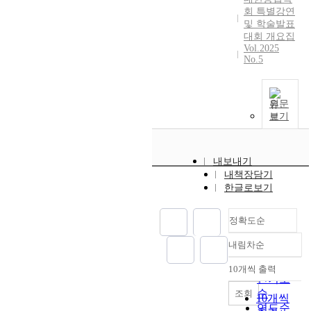
간
부
각
s
회 특별강연
안
질
모
및 학술발표
i
정
환
대회 개요집
듈
s
성
과
Vol.2025
에
n
,
같
No.5
대
o
캐
은
한
t
스
중
기
b
터
성
원문
능
i
재
p
보기
과
g
질
H
P
.
에
수
L
W
따
준
내보내기
O
e
른
이
내책장담기
T
,
동
상
한글로보기
의
h
적
에
성
o
안
서
능
w
정확도순
정
치
시
e
성
료
내림차순
험
v
정확도
,
제
에
e
순
캠
가
10개씩 출력
대
내림차순
r
인기도
버
방
한
,
순
조회
각
출
10개씩
내
c
연도순
변
되