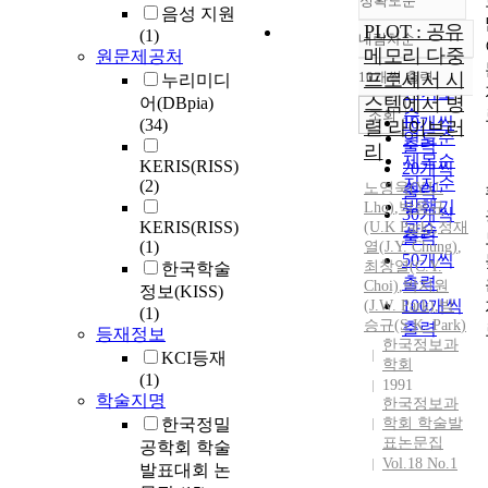
정확도순
음성 지원
PLOT : 공유
(1)
내림차순
정확도
메모리 다중
원문제공처
순
10개씩 출력
프로세서 시
누리미디
내림차순
인기도
스템에서 병
어(DBpia)
순
조회
10개씩
(34)
렬 라이브러
연도순
출력
리
제목순
KERIS(RISS)
20개씩
저자순
(2)
노영욱(Y.U.
출력
발행기
Lho)
,
박응규
30개씩
KERIS(RISS)
(U.K
Park
)
,
정재
관순
출력
(1)
열(
J.
Y. Chung)
,
50개씩
최창열(C.Y.
한국학술
출력
Choi)
,
박지원
정보(KISS)
100개씩
(
J.W.
Park
)
,
박
(1)
승규(S K.
Park
)
출력
등재정보
한국정보과
KCI등재
학회
(1)
1991
학술지명
한국정보과
한국정밀
학회 학술발
표논문집
공학회 학술
Vol.18 No.1
발표대회 논