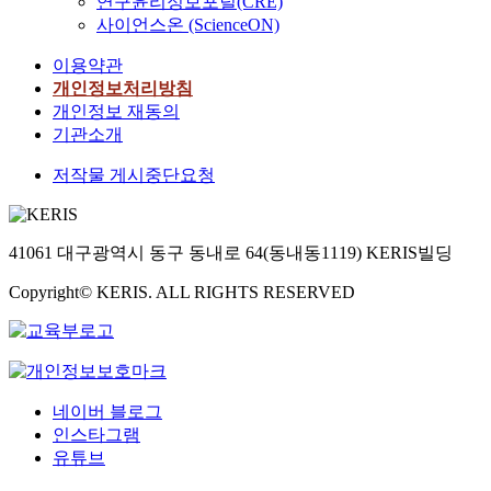
연구윤리정보포털(CRE)
용
누
c
사이언스온 (ScienceON)
하
출
o
는
되
이용약관
n
휠
는
t
개인정보처리방침
자
것
e
개인정보 재동의
체
을
n
기관소개
에
방
t
대
지
저작물 게시중단요청
s
한
하
o
연
고
f
구
높
t
는
은
41061 대구광역시 동구 동내로 64(동내동1119) KERIS빌딩
h
미
p
e
Copyright© KERIS. ALL RIGHTS RESERVED
진
H
c
한
환
o
상
경
m
태
에
p
이
서
o
다
방
네이버 블로그
n
.
출
인스타그램
e
따
되
유튜브
n
라
도
t
서
록