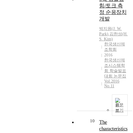
서
f
힘/토크 측
같
반
구
f
정 순응장치
은
적
현
e
문
인
개발
된
r
제
피
P
e
박지원
(
J.
W.
들
부
L
n
Park
)
,
김한성(H.
이
의
O
c
S. Kim)
발
p
한국생산제
T
e
생
H
조학회
(
b
하
는
2016
P
e
고
약
한국생산제
a
t
있
4
조시스템학
r
w
회 학술발표
다
.
a
e
대회 논문집
.
0
l
e
Vol.2016
기
-
l
No.11
n
존
6
e
m
연
.
l
i
구
0
L
c
원문
에
의
i
r
보기
서
약
b
o
는
산
10
The
r
s
휠
성
a
characteristics
t
의
환