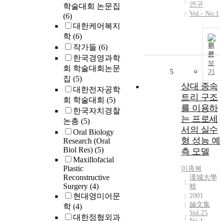
연구
학술대회 논문집
Vol.- No.1
(6)
대한케어복지
학
(6)
원
작가들
(6)
문
한국경영과학
보
회 학술대회논문
5
기
집
(5)
상대 종속
대한전자공학
트리 구조
회 학술대회
(5)
를 이용하
한국자치경찰
는 프로세
논총
(5)
서의 실수
Oral Biology
형 성능 예
Research (Oral
Biol Res)
(5)
측 모델
Maxillofacial
Plastic
이종복
Reconstructive
漢城大學
Surgery
(4)
校
현대영미어문
2001
論文集
학
(4)
Vol.25
대한정형외과
No.1