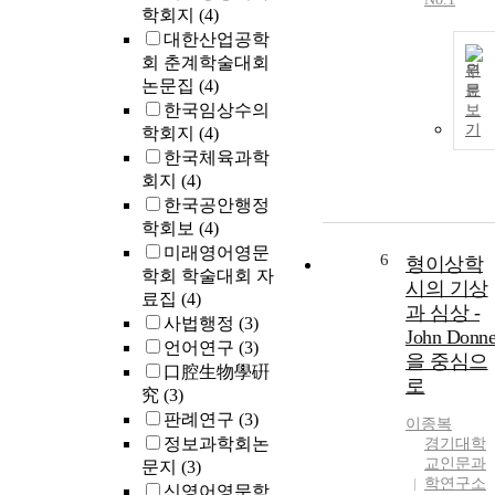
학회지
(4)
대한산업공학
회 춘계학술대회
원
논문집
(4)
문
한국임상수의
보
기
학회지
(4)
한국체육과학
회지
(4)
한국공안행정
학회보
(4)
미래영어영문
6
형이상학
학회 학술대회 자
시의 기상
료집
(4)
과 심상 -
사법행정
(3)
John Donn
언어연구
(3)
을 중심으
口腔生物學硏
로
究
(3)
판례연구
(3)
이종복
정보과학회논
경기대학
교인문과
문지
(3)
학연구소
신영어영문학