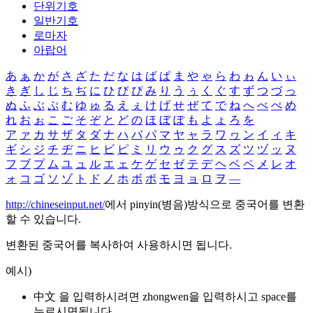
단위기호
일반기호
로마자
아랍어
あ
ぁ
か
が
さ
ざ
た
だ
な
は
ば
ぱ
ま
や
ゃ
ら
わ
ゎ
ん
い
ぃ
き
ぎ
し
じ
ち
ぢ
に
ひ
び
ぴ
み
り
う
ぅ
く
ぐ
す
ず
つ
づ
っ
ぬ
ふ
ぶ
ぷ
む
ゆ
ゅ
る
え
ぇ
け
げ
せ
ぜ
て
で
ね
へ
べ
ぺ
め
れ
お
ぉ
こ
ご
そ
ぞ
と
ど
の
ほ
ぼ
ぽ
も
よ
ょ
ろ
を
ア
ァ
カ
サ
ザ
タ
ダ
ナ
ハ
バ
パ
マ
ヤ
ャ
ラ
ワ
ヮ
ン
イ
ィ
キ
ギ
シ
ジ
チ
ヂ
ニ
ヒ
ビ
ピ
ミ
リ
ウ
ゥ
ク
グ
ス
ズ
ツ
ヅ
ッ
ヌ
フ
ブ
プ
ム
ユ
ュ
ル
エ
ェ
ケ
ゲ
セ
ゼ
テ
デ
ヘ
ベ
ペ
メ
レ
オ
ォ
コ
ゴ
ソ
ゾ
ト
ド
ノ
ホ
ボ
ポ
モ
ヨ
ョ
ロ
ヲ
―
http://chineseinput.net/
에서 pinyin(병음)방식으로 중국어를 변환
할 수 있습니다.
변환된 중국어를 복사하여 사용하시면 됩니다.
예시)
中文 을 입력하시려면
zhongwen
을 입력하시고 space를
누르시면됩니다.