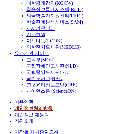
대학공개강의(KOCW)
학술정보통계시스템(Rinfo)
외국학술지지원센터(FRIC)
학술관계분석서비스(SAM)
사서커뮤니티
기관회원
지식나눔(LOOK)
의학전자도서관(MEDLIS)
유관기관 사이트
교육부(MOE)
국립장애인도서관(NLD)
국립중앙도서관(NL)
국회도서관(NAL)
연구윤리정보포털(CRE)
사이언스온 (ScienceON)
이용약관
개인정보처리방침
개인정보 재동의
기관소개
저작물 게시중단요청