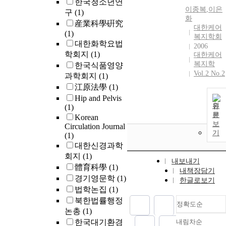
한국청소년연
이종복
,
이은
구
(1)
화
産業科學硏究
대한케어
(1)
복지학회
대한화학요법
2006
학회지
(1)
대한케어
복지학
한국식품영양
Vol.2 No.2
과학회지
(1)
江原法學
(1)
Hip and Pelvis
원
(1)
문
Korean
보
Circulation Journal
기
(1)
대한신경과학
회지
(1)
내보내기
體育科學
(1)
내책장담기
경기영문학
(1)
한글로보기
법학논집
(1)
북한법률행정
정확도순
논총
(1)
한국대기환경
내림차순
정확도