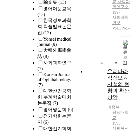
교 사회과
論文集
(13)
학연구소
영어어문교육
1997
(12)
사회과학
한국정보과학
연구
회 학술발표논문
Vol.1 No.-
집
(12)
Yonsei medical
journal
(9)
원
大韓外傷學會
문
誌
(8)
보
사회과학연구
4
기
(7)
우리나라
Korean Journal
직장보육
of Ophthalmology
시설의 현
(7)
황과 확산
대한산업공학
방안
회 추계학술대회
논문집
(7)
이종복
영어영문학
(6)
평택대학
전기학회논문
교
지
(6)
1995
대한전기학회
사회복지