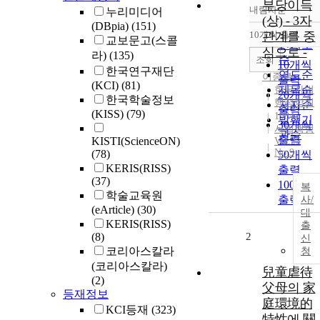
부당이득
내림차순
누리미디어
정확도
(상) - 3자
(DBpia)
(151)
순
10개씩 출력
관계를 중
내림차
교보문고(스콜
인기도
심으로 -
라)
(135)
순
조회
10개씩
한국연구재단
연도순
이종복
출력
(KCI)
(81)
제목순
한국사법
20개씩
한국학술정보
행정학회
저자순
출력
(KISS)
(79)
1984
발행기
30개씩
사법행정
관순
출력
KISTI(ScienceON)
Vol.25
No.9
(78)
50개씩
KERIS(RISS)
출력
(37)
100개씩
복
학술교육원
출력
사/
(eArticle)
(30)
대
KERIS(RISS)
출
(8)
2
신
코리아스칼라
청
(코리아스칼라)
兒童虐待
(2)
父母의 家
등재정보
庭環境的
KCI등재
(323)
特性에 關