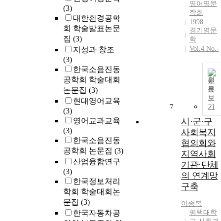
영어영문
(3)
학회
대한환경공학
1998
회 학술발표논문
경기영문
집
(3)
학
Vol.4 No.-
지성과 창조
(3)
한국소음진동
공학회 학술대회
원
문
논문집
(3)
보
현대영어교육
7
기
(3)
영어교과교육
시·군·구
(3)
사회복지
한국소음진동
협의회와
공학회 논문집
(3)
지역사회
산업융합연구
기관·단체
(3)
의 연계망
한국정보처리
구축
학회 학술대회논
문집
(3)
이종복
한국자동차공
평택대학