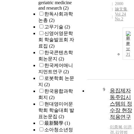
geriatric medicine
2000
and research
(2)
論文集
한독사회과학
Vol.24
No.2
논총
(2)
고무기술
(2)
신영어영문학
원
회 학술발표회 자
문
료집
(2)
보
한국콘텐츠학
기
회논문지
(2)
한국케어매니
지먼트연구
(2)
로봇학회 논문
지
(2)
9
응집제자
한국융합과학
동주입시
회지
(2)
스템의 정
현대영미어문
수장 현장
학회 학술대회 발
표논문집
(2)
적용연구
最新醫學
(1)
이종복
,
이은
소아청소년정
경
,
김영범