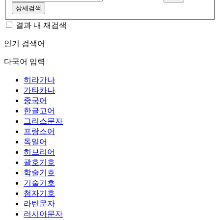
상세검색
결과 내 재검색
인기 검색어
다국어 입력
히라가나
가타카나
중국어
한글고어
그리스문자
프랑스어
독일어
히브리어
괄호기호
학술기호
기술기호
첨자기호
라틴문자
러시아문자