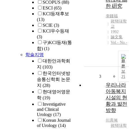
SCOPUS
(88)
한 硏究
ESCI
(65)
KCI등재후보
李鍾福
(13)
평택대학
SCIE
(3)
교
KCI우수등재
1992
(3)
論文集
구)KCI등재(통
Vol.- No.-
합)
(1)
학술지명
대한안과학회
원
문
지
(103)
보
한국인터넷방
3
기
송통신학회 논문
우리나라
지
(28)
아동복지
현대영어영문
시설의 현
학
(19)
황과 발전
Investigative
and Clinical
방향
Urology
(17)
Korean Journal
이종복
of Urology
(14)
평택대학