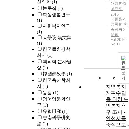
신의학
(1)
대한환경
논문집
(1)
공학회
학생생활연구
2016
대한환경
(1)
공학회 학
사회복지연구
술발표논
(1)
문집
大學院 論文集
Vol.2016
(1)
No.11
한국물환경학
회지
(1)
핵의학 분자영
원
상
(1)
문
보
韓國佛敎學
(1)
10
기
한국축산학회
지
(1)
지역복지
동광
(1)
계획수립
영어영문학연
을 위한 노
구
(1)
인복지욕
유럽硏究
(1)
구 조사 -
忠南科學硏究
안성시를
誌
(1)
중심으로 -