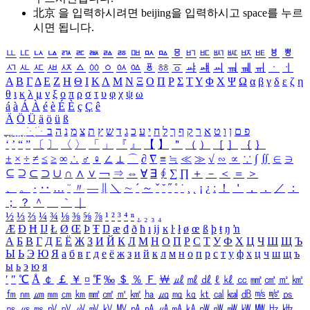
北京 을 입력하시려면
beijing
을 입력하시고 space를 누르
시면 됩니다.
ㅥ
ㅦ
ㅧ
ㅨ
ㅩ
ㅪ
ㅫ
ㅬ
ㅭ
ㅮ
ㅯ
ㅰ
ㅱ
ㅲ
ㅳ
ㅴ
ㅵ
ㅶ
ㅷ
ㅸ
ㅹ
ㅺ
ㅻ
ㅼ
ㅽ
ㅾ
ㅿ
ㆀ
ㆁ
ㆂ
ㆃ
ㆄ
ㆅ
ㆆ
ㆇ
ㆈ
ㆉ
ㆊ
ㆋ
ㆌ
ㆍ
ㆎ
Α
Β
Γ
Δ
Ε
Ζ
Η
Θ
Ι
Κ
Λ
Μ
Ν
Ξ
Ο
Π
Ρ
Σ
Τ
Υ
Φ
Χ
Ψ
Ω
α
β
γ
δ
ε
ζ
η
θ
ι
κ
λ
μ
ν
ξ
ο
π
ρ
σ
τ
υ
φ
χ
ψ
ω
á
à
Á
À
é
è
É
È
ç
Ç
ê
Ä
Ö
Ü
ä
ö
ü
ß
ְ
ֳ
ֲ
ֱ
ָ
ַ
ֵ
ֶ
ִ
ֹ
ּ
ֻ
ׂ
ׁ
ּ
ב
ה
נ
מ
צ
ת
ץ
ש
ד
ג
כ
ע
י
ח
ל
ך
ף
ק
ר
א
ט
ו
ן
ם
פ
‘
’
“
”
〔
〕
〈
〉
「
」
『
』
【
】
＂
（
）
［
］
｛
｝
±
×
÷
≠
≤
≥
∞
∴
♂
♀
∠
⊥
⌒
∂
∇
≡
≒
≪
≫
√
∽
∝
∵
∫
∬
∈
∋
⊆
⊇
⊂
⊃
∪
∩
∧
∨
￢
⇒
⇔
∀
∃
∮
∑
∏
＋
－
＜
＝
＞
、
。
·
‥
…
¨
〃
―
∥
＼
∼
´
～
ˇ
˘
˝
˚
˙
¸
˛
¡
¿
ː
！
＇
，
．
／
：
；
？
＾
＿
｀
｜
½
⅓
⅔
¼
¾
⅛
⅜
⅝
⅞
¹
²
³
⁴
ⁿ
₁
₂
₃
₄
Æ
Ð
Ħ
Ĳ
Ł
Ø
Œ
Þ
Ŧ
Ŋ
æ
đ
ð
ħ
ı
ĳ
ĸ
ŀ
ł
ø
œ
ß
þ
ŧ
ŋ
ŉ
А
Б
В
Г
Д
Е
Ё
Ж
З
И
Й
К
Л
М
Н
О
П
Р
С
Т
У
Ф
Х
Ц
Ч
Ш
Щ
Ъ
Ы
Ь
Э
Ю
Я
а
б
в
г
д
е
ё
ж
з
и
й
к
л
м
н
о
п
р
с
т
у
ф
х
ц
ч
ш
щ
ъ
ы
ь
э
ю
я
′
″
℃
Å
￠
￡
￥
¤
℉
‰
＄
％
Ｆ
￦
㎕
㎖
㎗
ℓ
㎘
㏄
㎣
㎤
㎥
㎦
㎙
㎚
㎛
㎜
㎝
㎞
㎟
㎠
㎡
㎢
㏊
㎍
㎎
㎏
㏏
㎈
㎉
㏈
㎧
㎨
㎰
㎱
㎲
㎳
㎴
㎵
㎶
㎷
㎸
㎹
㎀
㎁
㎂
㎃
㎄
㎺
㎻
㎽
㎾
㎿
㎐
㎑