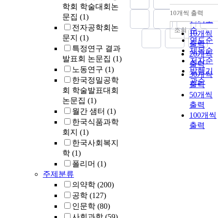
학회 학술대회논
순
10개씩 출력
내림차
문집
(1)
인기도
전자공학회논
순
조회
10개씩
문지
(1)
연도순
출력
특정연구 결과
제목순
20개씩
발표회 논문집
(1)
저자순
출력
노동연구
(1)
발행기
30개씩
한국정밀공학
관순
출력
회 학술발표대회
50개씩
논문집
(1)
출력
월간 샘터
(1)
100개씩
한국식품과학
출력
회지
(1)
한국사회복지
학
(1)
폴리머
(1)
주제분류
의약학
(200)
공학
(127)
인문학
(80)
사회과학
(59)