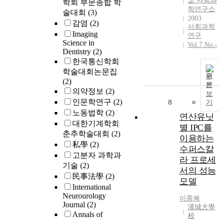
교 사회과
학회 부문종합 학
학연구소
술대회
(3)
2003
감염
(2)
사회과학
Imaging
연구
Science in
Vol.7 No.-
Dentistry
(2)
한국통신학회
학술대회논문집
원
(2)
문
의약정보
(2)
보
인문학연구
(2)
8
기
노동법학
(2)
연산유닛
대한기계학회
별 IPC를
춘추학술대회
(2)
이용하는
私學
(2)
수퍼스칼
고분자 과학과
라 프로세
기술
(2)
서의 성능
民事法學
(2)
모델
International
Neurourology
이종복
Journal
(2)
漢城大學
Annals of
校