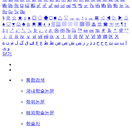
㎒
㎓
㎔
Ω
㏀
㏁
㎊
㎋
㎌
㏖
㏅
㎭
㎮
㎯
㏛
㎩
㎪
㎫
㎬
㏝
㏐
㏓
㏃
㏉
㏜
㏆
§
※
☆
★
○
●
◎
◇
◆
□
■
△
▽
→
←
↑
↓
↔
〓
◁
◀
▷
▶
♤
♠
♡
♥
♧
♣
⊙
◈
▣
◐
◑
▒
▤
▥
▨
▧
▦
▩
♨
☏
☎
☜
☞
¶
†
‡
↕
↗
↙
↖
↘
♭
♩
♪
♬
㉿
㈜
№
㏇
™
㏂
㏘
℡
＃
＆
＊
＠
ª
º
ⅰ
ⅱ
ⅲ
ⅳ
ⅴ
ⅵ
ⅶ
ⅷ
ⅸ
ⅹ
Ⅰ
Ⅱ
Ⅲ
Ⅳ
Ⅴ
Ⅵ
Ⅶ
Ⅷ
Ⅸ
Ⅹ
ا
ب
ت
ث
ج
ح
خ
د
ذ
ر
ز
س
ش
ص
ض
ط
ظ
ع
غ
ف
ق
ک
ل
م
ن
ه
و
ی
닫기
통합검색
국내학술논문
학위논문
해외학술논문
학술지