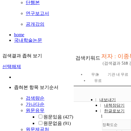
단행본
연구보고서
공개강의
home
국내학술논문
저자 : 이종
검색결과 좁혀 보기
검색키워드
(검색결과
518
선택해제
무료
기관 내 무료
유료
좁혀본 항목 보기순서
검색량순
내보내기
가나다순
내책장담기
원문유무
한글로보기
1
원문있음
(427)
원문없음
(91)
정확도순
원문제공처