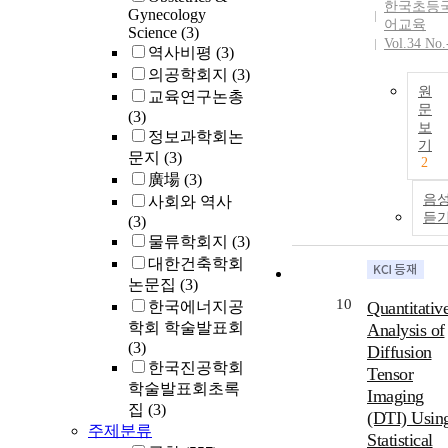
한국초등
Gynecology
어교육
Science
(3)
Vol.34 No.
역사비평
(3)
의공학회지
(3)
원
교육연구논총
문
(3)
보
정보과학회논
기
문지
(3)
2
廣場
(3)
음
사회와 역사
듣
(3)
물류학회지
(3)
대한건축학회
논문집
(3)
10
한국에너지공
Quantitativ
학회 학술발표회
Analysis of
(3)
Diffusion
한국진공학회
Tensor
학술발표회초록
Imaging
집
(3)
(DTI) Usin
주제분류
Statistical