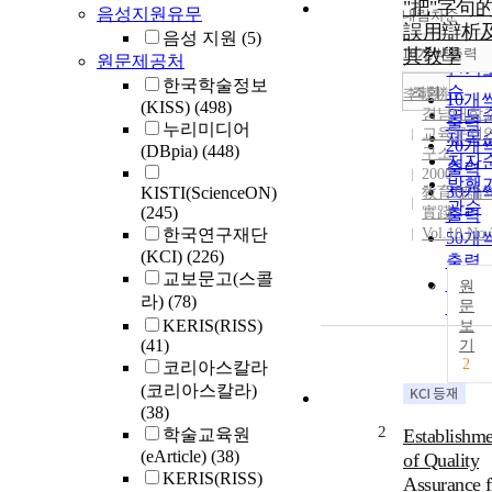
"把"字句
음성지원유무
내림차순
정확
誤用辯析
음성 지원
(5)
순
10개씩 출력
其敎學
원문제공처
내림
인기
한국학술정보
순
조회
李載勝
10개
(KISS)
(498)
경남대학
연도
출력
누리미디어
교육문제
제목
20개
(DBpia)
(448)
구소
저자
출력
2000
발행
30개
KISTI(ScienceON)
敎育理論
관순
(245)
實踐
출력
한국연구재단
Vol.10 No.
50개
(KCI)
(226)
출력
교보문고(스콜
100
원
라)
(78)
출력
문
KERIS(RISS)
보
(41)
기
2
코리아스칼라
(코리아스칼라)
(38)
2
학술교육원
Establishme
(eArticle)
(38)
of Quality
KERIS(RISS)
Assurance f