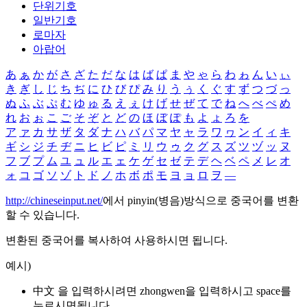
단위기호
일반기호
로마자
아랍어
あ
ぁ
か
が
さ
ざ
た
だ
な
は
ば
ぱ
ま
や
ゃ
ら
わ
ゎ
ん
い
ぃ
き
ぎ
し
じ
ち
ぢ
に
ひ
び
ぴ
み
り
う
ぅ
く
ぐ
す
ず
つ
づ
っ
ぬ
ふ
ぶ
ぷ
む
ゆ
ゅ
る
え
ぇ
け
げ
せ
ぜ
て
で
ね
へ
べ
ぺ
め
れ
お
ぉ
こ
ご
そ
ぞ
と
ど
の
ほ
ぼ
ぽ
も
よ
ょ
ろ
を
ア
ァ
カ
サ
ザ
タ
ダ
ナ
ハ
バ
パ
マ
ヤ
ャ
ラ
ワ
ヮ
ン
イ
ィ
キ
ギ
シ
ジ
チ
ヂ
ニ
ヒ
ビ
ピ
ミ
リ
ウ
ゥ
ク
グ
ス
ズ
ツ
ヅ
ッ
ヌ
フ
ブ
プ
ム
ユ
ュ
ル
エ
ェ
ケ
ゲ
セ
ゼ
テ
デ
ヘ
ベ
ペ
メ
レ
オ
ォ
コ
ゴ
ソ
ゾ
ト
ド
ノ
ホ
ボ
ポ
モ
ヨ
ョ
ロ
ヲ
―
http://chineseinput.net/
에서 pinyin(병음)방식으로 중국어를 변환
할 수 있습니다.
변환된 중국어를 복사하여 사용하시면 됩니다.
예시)
中文 을 입력하시려면
zhongwen
을 입력하시고 space를
누르시면됩니다.