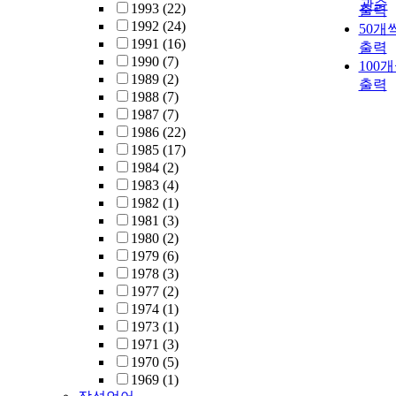
관순
1993
(22)
출력
were analyzed
1992
(24)
50개
using Matlab-
1991
(16)
출력
based SPM
1990
(7)
100
software. The 
1989
(2)
출력
sample t-test w
1988
(7)
used for error
1987
(7)
analysis of the
1986
(22)
location of the
1985
(17)
activated pixel
1984
(2)
We compared
1983
(4)
regions of whi
1982
(1)
matter where t
1981
(3)
fractional
1980
(2)
anisotropy
1979
(6)
(FA)values wer
1978
(3)
low and the
1977
(2)
apparent diffu
1974
(1)
coefficients
1973
(1)
(ADCs) were
1971
(3)
increased. In t
1970
(5)
AD group,the 
1969
(1)
values were lo