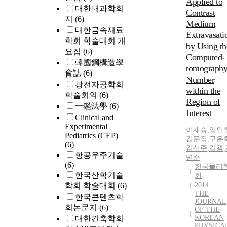
Applied to
novel QA syst
대한내과학회
with DW imag
Contrast
usingthe
지
(6)
and ADC maps
Medium
respiration-
corresponding
대한금속재료
Extravasati
simulating
l. Thus, we co
학회 학술대회 개
phantom, the
by Using th
present an
요집
(6)
gamma-index
Computed-
optimized b-v
韓國鋼構造學
analysis, and a
tomograph
(b = 50) for the
會誌
(6)
quantitative
Number
characterizati
광전자공학회
analysis
within the
of focal
학술회의
(6)
ofdiaphragmat
hepaticlesions.
Region of
一鑑法學
(6)
motion, enabl
Additionally, 
Interest
an indirect
Clinical and
ADC values of
Experimental
measurement o
이재승
,
임인
liver lesions w
Pediatrics (CEP)
tumor motion.
김문집
,
구은
found to be us
(6)
김선주
,
김광
,
in
항공우주기술
병준
differentiatin
(6)
한국물리
ign from
한국산학기술
회
malignant tumo
학회 학술대회
(6)
2014
THE
한국콘텐츠학
JOURNAL
회논문지
(6)
OF THE
KOREAN
대한건축학회
PHYSICA