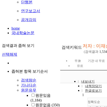
단행본
연구보고서
공개강의
home
국내학술논문
저자 : 이재
검색결과 좁혀 보기
검색키워드
(검색결과
1,534
선택해제
무료
기관 내 무료
유료
좁혀본 항목 보기순서
검색량순
내보내기
가나다순
내책장담기
원문유무
한글로보기
1
원문있음
(1,184)
정확도순
원문없음
(350)