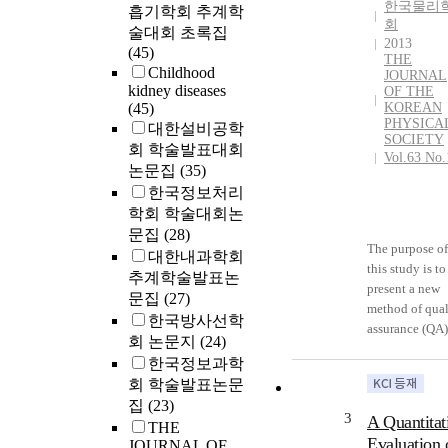
한국물리
흡기학회 추계학
회
술대회 초록집
2013
(45)
THE
Childhood
JOURNAL
kidney diseases
OF THE
(45)
KOREAN
PHYSICA
대한설비공학
SOCIETY
회 학술발표대회
Vol.63 No.
논문집
(35)
한국정보처리
학회 학술대회논
문집
(28)
The purpose of
대한내과학회
this study is to
추계학술발표논
present a new
문집
(27)
method of qual
한국방사선학
assurance (QA)
회 논문지
(24)
order to
한국정보과학
ensureeffectiv
회 학술발표논문
evaluation of 
집
(23)
accuracy of
3
A Quantitat
THE
respiratory-ga
Evaluation 
JOURNAL OF