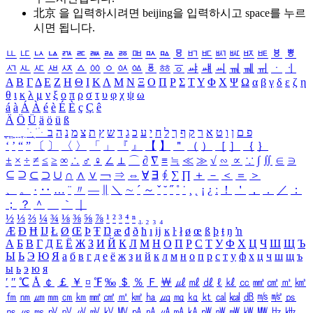
北京 을 입력하시려면
beijing
을 입력하시고 space를 누르
시면 됩니다.
ㅥ
ㅦ
ㅧ
ㅨ
ㅩ
ㅪ
ㅫ
ㅬ
ㅭ
ㅮ
ㅯ
ㅰ
ㅱ
ㅲ
ㅳ
ㅴ
ㅵ
ㅶ
ㅷ
ㅸ
ㅹ
ㅺ
ㅻ
ㅼ
ㅽ
ㅾ
ㅿ
ㆀ
ㆁ
ㆂ
ㆃ
ㆄ
ㆅ
ㆆ
ㆇ
ㆈ
ㆉ
ㆊ
ㆋ
ㆌ
ㆍ
ㆎ
Α
Β
Γ
Δ
Ε
Ζ
Η
Θ
Ι
Κ
Λ
Μ
Ν
Ξ
Ο
Π
Ρ
Σ
Τ
Υ
Φ
Χ
Ψ
Ω
α
β
γ
δ
ε
ζ
η
θ
ι
κ
λ
μ
ν
ξ
ο
π
ρ
σ
τ
υ
φ
χ
ψ
ω
á
à
Á
À
é
è
É
È
ç
Ç
ê
Ä
Ö
Ü
ä
ö
ü
ß
ְ
ֳ
ֲ
ֱ
ָ
ַ
ֵ
ֶ
ִ
ֹ
ּ
ֻ
ׂ
ׁ
ּ
ב
ה
נ
מ
צ
ת
ץ
ש
ד
ג
כ
ע
י
ח
ל
ך
ף
ק
ר
א
ט
ו
ן
ם
פ
‘
’
“
”
〔
〕
〈
〉
「
」
『
』
【
】
＂
（
）
［
］
｛
｝
±
×
÷
≠
≤
≥
∞
∴
♂
♀
∠
⊥
⌒
∂
∇
≡
≒
≪
≫
√
∽
∝
∵
∫
∬
∈
∋
⊆
⊇
⊂
⊃
∪
∩
∧
∨
￢
⇒
⇔
∀
∃
∮
∑
∏
＋
－
＜
＝
＞
、
。
·
‥
…
¨
〃
―
∥
＼
∼
´
～
ˇ
˘
˝
˚
˙
¸
˛
¡
¿
ː
！
＇
，
．
／
：
；
？
＾
＿
｀
｜
½
⅓
⅔
¼
¾
⅛
⅜
⅝
⅞
¹
²
³
⁴
ⁿ
₁
₂
₃
₄
Æ
Ð
Ħ
Ĳ
Ł
Ø
Œ
Þ
Ŧ
Ŋ
æ
đ
ð
ħ
ı
ĳ
ĸ
ŀ
ł
ø
œ
ß
þ
ŧ
ŋ
ŉ
А
Б
В
Г
Д
Е
Ё
Ж
З
И
Й
К
Л
М
Н
О
П
Р
С
Т
У
Ф
Х
Ц
Ч
Ш
Щ
Ъ
Ы
Ь
Э
Ю
Я
а
б
в
г
д
е
ё
ж
з
и
й
к
л
м
н
о
п
р
с
т
у
ф
х
ц
ч
ш
щ
ъ
ы
ь
э
ю
я
′
″
℃
Å
￠
￡
￥
¤
℉
‰
＄
％
Ｆ
￦
㎕
㎖
㎗
ℓ
㎘
㏄
㎣
㎤
㎥
㎦
㎙
㎚
㎛
㎜
㎝
㎞
㎟
㎠
㎡
㎢
㏊
㎍
㎎
㎏
㏏
㎈
㎉
㏈
㎧
㎨
㎰
㎱
㎲
㎳
㎴
㎵
㎶
㎷
㎸
㎹
㎀
㎁
㎂
㎃
㎄
㎺
㎻
㎽
㎾
㎿
㎐
㎑