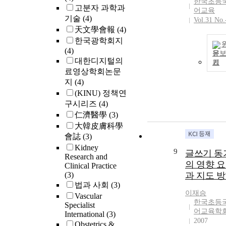
한국초등
고분자 과학과
어교육
기술
(4)
Vol.31 No.
天文學會報
(4)
한국광학회지
(4)
문
대한디지털의
기
료영상학회논문
지
(4)
(KINU) 정책연
구시리즈
(4)
仁濟醫學
(3)
大韓皮膚科學
會誌
(3)
Kidney
9
글쓰기 동
Research and
의 영향 
Clinical Practice
(3)
과 지도 
법과 사회
(3)
이재승
Vascular
한국초등
Specialist
어교육학
International
(3)
2007
Obstetrics &