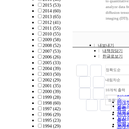
to quantitative
2015
(53)
analyze data f
2014
(60)
diffusion tenso
2013
(65)
imaging (DTI)
2012
(41)
using statistica
2011
(55)
parametric
2010
(55)
mapping (SPM)
2009
(58)
patients with
2008
(52)
내보내기
brain disorders
2007
(53)
내책장담기
and to assess it
한글로보기
2006
(26)
potential utilit
2005
(33)
for analyzing
2004
(39)
정확도순
brain function.
2003
(50)
DTI was obtai
2002
(29)
내림차순
by performing
정확
2001
(35)
3.0-T magneti
순
10개씩 출력
2000
(39)
내림
resonance
인기
1999
(28)
imaging for
순
조회
10개
1998
(60)
patients with
연도
출력
1997
(42)
Alzheimer’s
제목
20개
1996
(29)
disease (AD) a
저자
1995
(23)
출력
vascular demen
발행
1994
(29)
30개
(VD), and the 