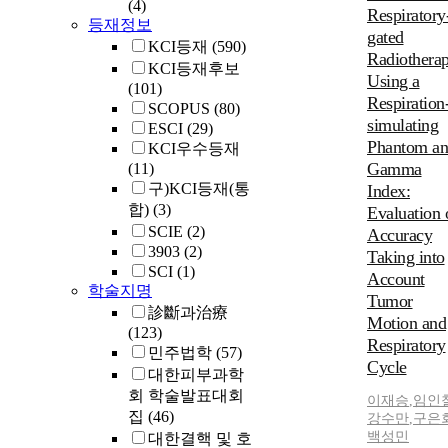
(4)
Respiratory
등재정보
gated
KCI등재
(590)
Radiothera
KCI등재후보
Using a
(101)
Respiration
SCOPUS
(80)
simulating
ESCI
(29)
Phantom a
KCI우수등재
Gamma
(11)
구)KCI등재(통
Index:
합)
(3)
Evaluation 
SCIE
(2)
Accuracy
3903
(2)
Taking into
SCI
(1)
Account
학술지명
Tumor
診斷과治療
Motion and
(123)
Respiratory
민주법학
(57)
Cycle
대한피부과학
회 학술발표대회
이재승
,
임인
집
(46)
강수만
,
구은
백성민
대한결핵 및 호