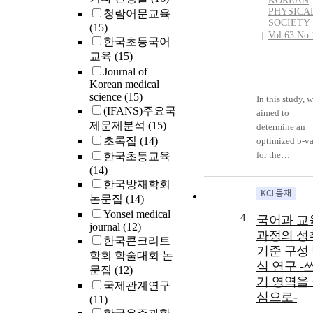
KOREAN
Therefore,
PHYSICA
청람어문교육
wedesigned a
SOCIETY
(15)
Vol.63 No.
respiration-
한국초등국어
simulating
교육
(15)
phantom capab
Journal of
of reproducing
Korean medical
the patient’s
science
(15)
In this study, 
respiratory
(IFANS)주요국
aimed to
cycleand
제문제분석
(15)
determine an
respiration-
초록집
(14)
optimized b-v
induced tumor
for the
한국초등교육
motion and
characterizati
(14)
evaluated the
of focal
한국방재학회
accuracy of R
hepaticlesions
논문집
(14)
by estimating i
(malignant an
Yonsei medical
4
passrates. We
국어과 교
benign tumors
journal
(12)
applied the
과정의 성
and to perform
한국콘크리트
gamma index
기준 구성
quantitative
학회 학술대회 논
passing criteria
식 연구 -
analysis of the
문집
(12)
accepted error
기 영역을
results. Toachi
국제관계연구
ranges of 3% 
this, we obtai
심으로-
(11)
3 mmfor the d
diffusion-