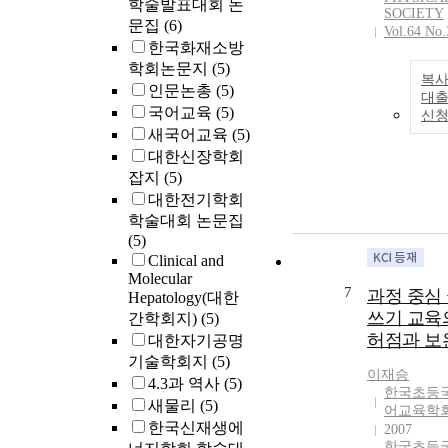
학술발표대회 논
SOCIETY
문집
(6)
Vol.64 No.
한국화재소방
학회논문지
(5)
복사
인문논총
(5)
대
국어교육
(5)
신
새국어교육
(5)
대한신장학회
잡지
(5)
대한전기학회
학술대회 논문집
(5)
Clinical and
Molecular
7
과정 중심
Hepatology(대한
쓰기 교육
간학회지)
(5)
허점과 보
대한자기공명
기술학회지
(5)
이재승
4.3과 역사
(5)
한국초등
새물리
(5)
어교육학
한국신재생에
2007
한국초등