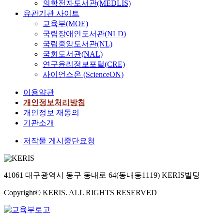
의학전자도서관(MEDLIS)
gyrus,and righ
유관기관 사이트
sub-lobar caud
교육부(MOE)
tail whereas th
국립장애인도서관(NLD)
ADCs were
국립중앙도서관(NL)
significantly
국회도서관(NAL)
increased in th
연구윤리정보포털(CRE)
left lateral glo
사이언스온 (ScienceON)
pallidus and le
medial globus
이용약관
pallidus. In
개인정보처리방침
conclusion by
개인정보 재동의
using DTI and
기관소개
SPM analysis,
were able to no
저작물 게시중단요청
only determin
the structural s
of the regions
affected by bra
41061 대구광역시 동구 동내로 64(동내동1119) KERIS빌딩
disorders but a
Copyright© KERIS. ALL RIGHTS RESERVED
quantitatively
analyze and
assess brain