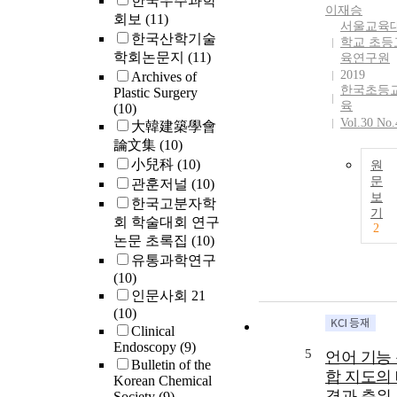
한국우주과학
distribution
이재승
weighted imag
회보
(11)
calculated by
서울교육
(DWIs) from 3
한국산학기술
using the
학교 초등
focal hepatic
학회논문지
(11)
treatment
육연구원
disease
planning syst
2019
Archives of
patients(liver
한국초등
Plastic Surgery
(TPS) and the
metastasis: 20
육
(10)
actualdose
patients, and l
Vol.30 No.
大韓建築學會
distribution of
hemangioma: 
論文集
(10)
RGR. The pass
patients) by us
小兒科
(10)
rate clearly
원
a 1.5 T MR
increased
문
관훈저널
(10)
systemand
보
inversely to th
한국고분자학
varying the b-
기
gating width
회 학술대회 연구
value from 0
2
chosen. When
논문 초록집
(10)
through 200. 
respiration-
유통과학연구
experimental
induced tumor
(10)
results reveale
motion was 12
인문사회 21
that at a b-val
mm or less, pas
(10)
of50, the DWIs
rates of 85% a
Clinical
the lesions
above
Endoscopy
(9)
showed high
5
언어 기능
wereachieved f
Bulletin of the
signal-to-noise
합 지도의
the 30 - 70%
Korean Chemical
ratios (SNRs;
respiratory pha
경과 층위
Society
(9)