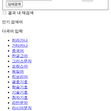
상세검색
결과 내 재검색
인기 검색어
다국어 입력
히라가나
가타카나
중국어
한글고어
그리스문자
프랑스어
독일어
히브리어
괄호기호
학술기호
기술기호
첨자기호
라틴문자
러시아문자