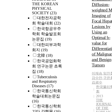
radiotherapy
THE KOREAN
Diffusion-
(RGR). This
PHYSICAL
weighted 
would helpin
SOCIETY
(23)
Imaging of
quantitatively
대한전자공학
analyzing the
Focal Hepat
회 학술대회
(22)
patient’s
Lesions by
한국항공우주
respiratory cyc
Using an
학회 학술발표회
and respiration
Optimal b-
논문집
(19)
induced tumor
value for
대한피부과학
motionand in
Differentiat
회지
(19)
performing a
of Malignan
北韓
(18)
subsequent
and Benign
comparative
한국공업화학
Tumors
analysis of dos
회 연구논문 초록
distributions,
집
(18)
이재승
,
임인
using the gam
Tuberculosis
강수만
,
구은
indexmethod, 
and Respiratory
김광수
reproduced in 
Diseases
(17)
한국물리
in-house
한국통신학회
회
developed
학술대회논문집
2013
respiration-
THE
(16)
JOURNAL
simulating
한국통신학회
OF THE
phantom.
기타 간행물
(16)