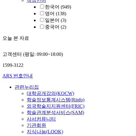
작성언어
in the right
한국어
(949)
superior tempo
영어
(138)
gyrus, right
일본어
(3)
inferior tempor
중국어
(2)
gyrus, right su
lobar insula, a
오늘 본 자료
right occipital
lingual gyrus
whereas the A
고객센터 (평일: 09:00~18:00)
were significan
increased in th
1599-3122
right inferior
frontal gyrus 
ARS 번호안내
right middle
관련누리집
frontal gyrus. I
대학공개강의(KOCW)
the VD group, 
학술정보통계시스템(Rinfo)
FA values were
low in the righ
외국학술지지원센터(FRIC)
superior tempo
학술관계분석서비스(SAM)
gyrus, right
사서커뮤니티
inferior tempor
기관회원
gyrus, right
지식나눔(LOOK)
limbic cingula