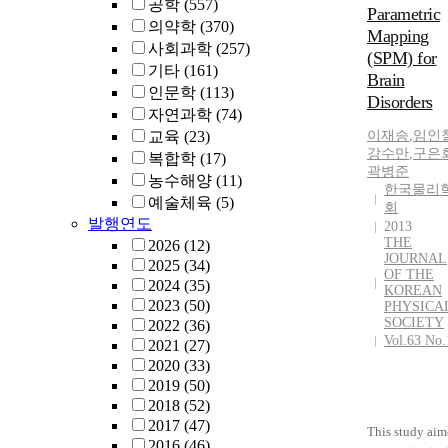
공학
(557)
Parametric
의약학
(370)
Mapping
사회과학
(257)
(SPM) for
기타
(161)
Brain
인문학
(113)
Disorders
자연과학
(74)
교육
(23)
이재승
,
임인
강수만
,
구은
복합학
(17)
곽병준
농수해양
(11)
한국물리
예술체육
(5)
회
발행연도
2013
THE
2026
(12)
JOURNAL
2025
(34)
OF THE
2024
(35)
KOREAN
2023
(50)
PHYSICA
SOCIETY
2022
(36)
Vol.63 No.
2021
(27)
2020
(33)
2019
(50)
2018
(52)
2017
(47)
This study ai
2016
(46)