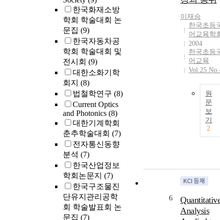
SNRliver meta.
and pass rates 
한국화재소방
229.83 ± 19.08
이재승
90% and abov
학회 학술대회 논
SNRliver hema
한국초등
were achieved
문집
(9)
241.66 ± 29.02
어교육학
forthe 40 - 60
한국자동차공
high contrast-t
2004
respiratory pha
학회 학술대회 및
noise ratios
한국초등
However, a
어교육
전시회
(9)
(CNRs; CNRli
respiratory cyc
Vol.25 No.
meta. =39.66 ±
대한소화기학
with a very sm
3.87, CNRlive
회지
(8)
fluctuation
hema. = 142.5
법철학연구
(8)
원
rangeof pass ra
12.97) and low
문
Current Optics
failed to prove
signal intensit
보
and Photonics
(8)
reliable in
기
of the apparent
대한기계학회
evaluating the
2
diffusioncoeffi
춘추학술대회
(7)
accuracy of R
nts (ADCs;
전자통신동향
Therefore,
ADCliver meta
분석
(7)
accurate
1.40 × 10−3 ±
한국산업정보
andreliable
0.29, ADClive
학회논문지
(7)
outcomes of
hema. = 2.55 ×
radiotherapy w
한국구조물진
10−3 ± 0.92). 
be obtainable
단유지관리공학
6
Quantitativ
focal hepatic
only by
회 학술발표회 논
lesions were
Analysis
establishing a
문집
(7)
clearly depicte