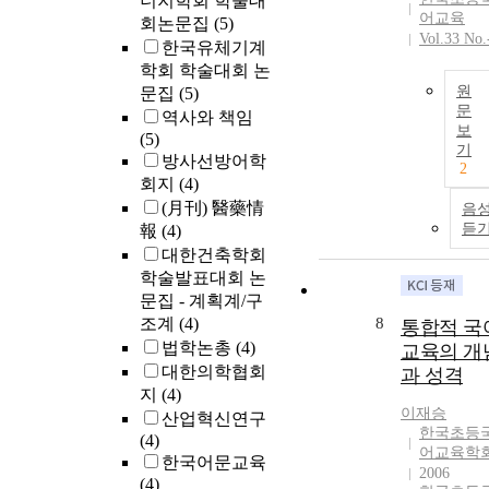
너지학회 학술대
어교육
회논문집
(5)
Vol.33 No.
한국유체기계
학회 학술대회 논
원
문집
(5)
문
역사와 책임
보
(5)
기
방사선방어학
2
회지
(4)
(月刊) 醫藥情
음
듣
報
(4)
대한건축학회
학술발표대회 논
문집 - 계획계/구
조계
(4)
8
통합적 국
법학논총
(4)
교육의 개
대한의학협회
과 성격
지
(4)
이재승
산업혁신연구
한국초등
(4)
어교육학
한국어문교육
2006
(4)