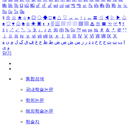
㎒
㎓
㎔
Ω
㏀
㏁
㎊
㎋
㎌
㏖
㏅
㎭
㎮
㎯
㏛
㎩
㎪
㎫
㎬
㏝
㏐
㏓
㏃
㏉
㏜
㏆
§
※
☆
★
○
●
◎
◇
◆
□
■
△
▽
→
←
↑
↓
↔
〓
◁
◀
▷
▶
♤
♠
♡
♥
♧
♣
⊙
◈
▣
◐
◑
▒
▤
▥
▨
▧
▦
▩
♨
☏
☎
☜
☞
¶
†
‡
↕
↗
↙
↖
↘
♭
♩
♪
♬
㉿
㈜
№
㏇
™
㏂
㏘
℡
＃
＆
＊
＠
ª
º
ⅰ
ⅱ
ⅲ
ⅳ
ⅴ
ⅵ
ⅶ
ⅷ
ⅸ
ⅹ
Ⅰ
Ⅱ
Ⅲ
Ⅳ
Ⅴ
Ⅵ
Ⅶ
Ⅷ
Ⅸ
Ⅹ
ا
ب
ت
ث
ج
ح
خ
د
ذ
ر
ز
س
ش
ص
ض
ط
ظ
ع
غ
ف
ق
ک
ل
م
ن
ه
و
ی
닫기
통합검색
국내학술논문
학위논문
해외학술논문
학술지