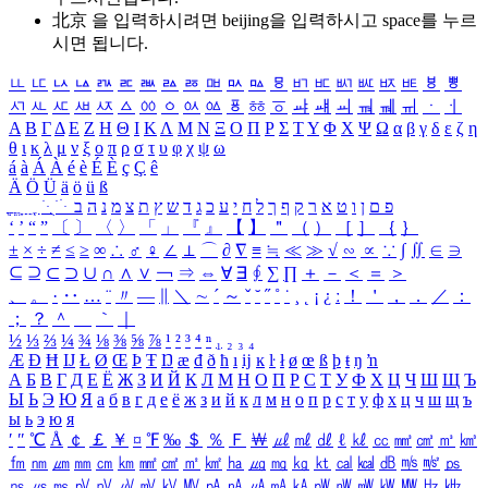
北京 을 입력하시려면
beijing
을 입력하시고 space를 누르
시면 됩니다.
ㅥ
ㅦ
ㅧ
ㅨ
ㅩ
ㅪ
ㅫ
ㅬ
ㅭ
ㅮ
ㅯ
ㅰ
ㅱ
ㅲ
ㅳ
ㅴ
ㅵ
ㅶ
ㅷ
ㅸ
ㅹ
ㅺ
ㅻ
ㅼ
ㅽ
ㅾ
ㅿ
ㆀ
ㆁ
ㆂ
ㆃ
ㆄ
ㆅ
ㆆ
ㆇ
ㆈ
ㆉ
ㆊ
ㆋ
ㆌ
ㆍ
ㆎ
Α
Β
Γ
Δ
Ε
Ζ
Η
Θ
Ι
Κ
Λ
Μ
Ν
Ξ
Ο
Π
Ρ
Σ
Τ
Υ
Φ
Χ
Ψ
Ω
α
β
γ
δ
ε
ζ
η
θ
ι
κ
λ
μ
ν
ξ
ο
π
ρ
σ
τ
υ
φ
χ
ψ
ω
á
à
Á
À
é
è
É
È
ç
Ç
ê
Ä
Ö
Ü
ä
ö
ü
ß
ְ
ֳ
ֲ
ֱ
ָ
ַ
ֵ
ֶ
ִ
ֹ
ּ
ֻ
ׂ
ׁ
ּ
ב
ה
נ
מ
צ
ת
ץ
ש
ד
ג
כ
ע
י
ח
ל
ך
ף
ק
ר
א
ט
ו
ן
ם
פ
‘
’
“
”
〔
〕
〈
〉
「
」
『
』
【
】
＂
（
）
［
］
｛
｝
±
×
÷
≠
≤
≥
∞
∴
♂
♀
∠
⊥
⌒
∂
∇
≡
≒
≪
≫
√
∽
∝
∵
∫
∬
∈
∋
⊆
⊇
⊂
⊃
∪
∩
∧
∨
￢
⇒
⇔
∀
∃
∮
∑
∏
＋
－
＜
＝
＞
、
。
·
‥
…
¨
〃
―
∥
＼
∼
´
～
ˇ
˘
˝
˚
˙
¸
˛
¡
¿
ː
！
＇
，
．
／
：
；
？
＾
＿
｀
｜
½
⅓
⅔
¼
¾
⅛
⅜
⅝
⅞
¹
²
³
⁴
ⁿ
₁
₂
₃
₄
Æ
Ð
Ħ
Ĳ
Ł
Ø
Œ
Þ
Ŧ
Ŋ
æ
đ
ð
ħ
ı
ĳ
ĸ
ŀ
ł
ø
œ
ß
þ
ŧ
ŋ
ŉ
А
Б
В
Г
Д
Е
Ё
Ж
З
И
Й
К
Л
М
Н
О
П
Р
С
Т
У
Ф
Х
Ц
Ч
Ш
Щ
Ъ
Ы
Ь
Э
Ю
Я
а
б
в
г
д
е
ё
ж
з
и
й
к
л
м
н
о
п
р
с
т
у
ф
х
ц
ч
ш
щ
ъ
ы
ь
э
ю
я
′
″
℃
Å
￠
￡
￥
¤
℉
‰
＄
％
Ｆ
￦
㎕
㎖
㎗
ℓ
㎘
㏄
㎣
㎤
㎥
㎦
㎙
㎚
㎛
㎜
㎝
㎞
㎟
㎠
㎡
㎢
㏊
㎍
㎎
㎏
㏏
㎈
㎉
㏈
㎧
㎨
㎰
㎱
㎲
㎳
㎴
㎵
㎶
㎷
㎸
㎹
㎀
㎁
㎂
㎃
㎄
㎺
㎻
㎽
㎾
㎿
㎐
㎑