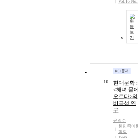
Vol.16 No.
원
문
보
기
10
현대문학 :
<해녀 뭍
오르다>의
비극성 연
구
윤일수
한민족어
학회
1996