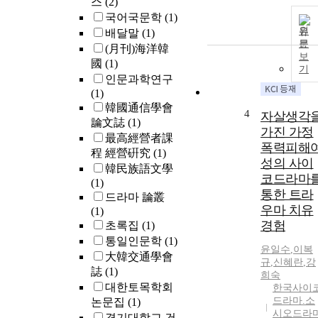
스
(2)
국어국문학
(1)
원
배달말
(1)
문
(月刊)海洋韓
보
國
(1)
기
인문과학연구
(1)
韓國通信學會
4
자살생각
論文誌
(1)
가진 가정
最高經營者課
폭력피해
程 經營硏究
(1)
성의 사이
韓民族語文學
코드라마
(1)
통한 트라
드라마 論叢
우마 치유
(1)
경험
초록집
(1)
통일인문학
(1)
윤일수
,
이복
大韓交通學會
규
,
신혜란
,
강
誌
(1)
희숙
대한토목학회
한국사이
드라마.소
논문집
(1)
시오드라
경기대학교 건