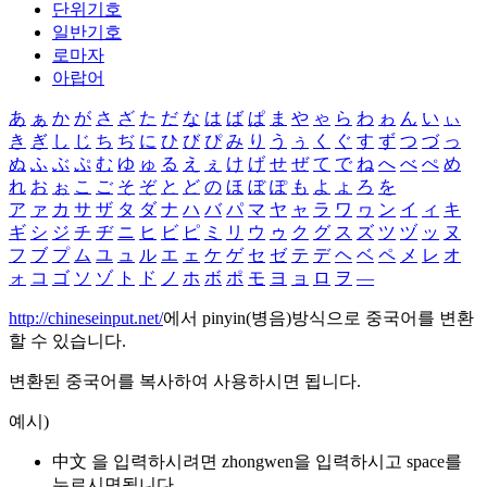
단위기호
일반기호
로마자
아랍어
あ
ぁ
か
が
さ
ざ
た
だ
な
は
ば
ぱ
ま
や
ゃ
ら
わ
ゎ
ん
い
ぃ
き
ぎ
し
じ
ち
ぢ
に
ひ
び
ぴ
み
り
う
ぅ
く
ぐ
す
ず
つ
づ
っ
ぬ
ふ
ぶ
ぷ
む
ゆ
ゅ
る
え
ぇ
け
げ
せ
ぜ
て
で
ね
へ
べ
ぺ
め
れ
お
ぉ
こ
ご
そ
ぞ
と
ど
の
ほ
ぼ
ぽ
も
よ
ょ
ろ
を
ア
ァ
カ
サ
ザ
タ
ダ
ナ
ハ
バ
パ
マ
ヤ
ャ
ラ
ワ
ヮ
ン
イ
ィ
キ
ギ
シ
ジ
チ
ヂ
ニ
ヒ
ビ
ピ
ミ
リ
ウ
ゥ
ク
グ
ス
ズ
ツ
ヅ
ッ
ヌ
フ
ブ
プ
ム
ユ
ュ
ル
エ
ェ
ケ
ゲ
セ
ゼ
テ
デ
ヘ
ベ
ペ
メ
レ
オ
ォ
コ
ゴ
ソ
ゾ
ト
ド
ノ
ホ
ボ
ポ
モ
ヨ
ョ
ロ
ヲ
―
http://chineseinput.net/
에서 pinyin(병음)방식으로 중국어를 변환
할 수 있습니다.
변환된 중국어를 복사하여 사용하시면 됩니다.
예시)
中文 을 입력하시려면
zhongwen
을 입력하시고 space를
누르시면됩니다.