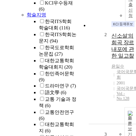
KCI우수등재
출
(6)
신
학술지명
청
한국ITS학회
학술대회
(116)
한국ITS학회논
2
신소설'의
문지
(94)
희곡 장르
한국도로학회
내포에 관
논문집
(27)
한 일고찰
대한교통학회
윤일수
학술대회지
(20)
국어국문
한민족어문학
회
(9)
2001
드라마연구
(7)
국어국문
語文學
(6)
Vol.-
No.128
교통 기술과 정
책
(6)
교통안전연구
(6)
원
문
대한교통학회
보
지
(6)
3
기