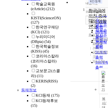
내림차순
학술교육원
정확도
(eArticle)
(212)
1
순
한국극에
10개씩 출력
내림차
인기도
끼친 중국
KISTI(ScienceON)
순
조회
극의 영향
10개씩
(127)
연도순
연구
출력
한국연구재단
제목순
(KCI)
(121)
20개씩
윤일수
저자순
누리미디어
출력
한국공연
발행기
(DBpia)
(54)
30개씩
화학회
관순
한국학술정보
출력
2001
(KISS)
(45)
50개씩
공연문화
코리아스칼라
구
출력
(코리아스칼라)
Vol.3 No.-
100개
(16)
출력
교보문고(스콜
라)
(11)
원
KERIS(RISS)
문
(2)
보
기
등재정보
KCI등재
(175)
복
KCI등재후보
사/
(15)
대