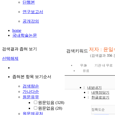
단행본
연구보고서
공개강의
home
국내학술논문
저자 : 윤일
검색결과 좁혀 보기
검색키워드
(검색결과
356
선택해제
무료
기관 내 무료
유료
좁혀본 항목 보기순서
검색량순
내보내기
가나다순
내책장담기
원문유무
한글로보기
원문있음
(328)
원문없음
(28)
정확도순
원문제공처