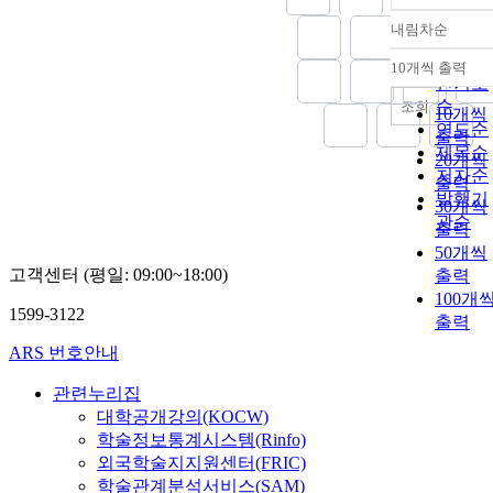
내림차순
정확도
순
10개씩 출력
내림차
인기도
순
조회
10개씩
연도순
출력
제목순
20개씩
저자순
출력
발행기
30개씩
관순
출력
50개씩
고객센터 (평일: 09:00~18:00)
출력
100개
1599-3122
출력
ARS 번호안내
관련누리집
대학공개강의(KOCW)
학술정보통계시스템(Rinfo)
외국학술지지원센터(FRIC)
학술관계분석서비스(SAM)