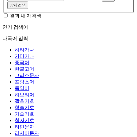
상세검색
결과 내 재검색
인기 검색어
다국어 입력
히라가나
가타카나
중국어
한글고어
그리스문자
프랑스어
독일어
히브리어
괄호기호
학술기호
기술기호
첨자기호
라틴문자
러시아문자