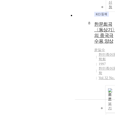
신
청
8
한문희곡
〈동상기
의 중국극
수용 양상
윤일수
한민족어
학회
1997
한민족어
학
Vol.32 No.
원
문
보
기