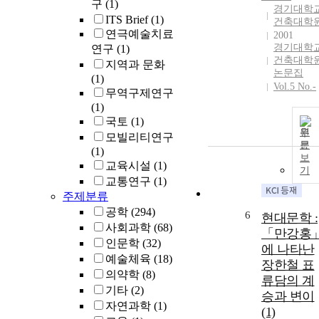
구
(1)
경기대학
ITS Brief
(1)
건축대학
연극예술치료
2001
경기대학
연구
(1)
건축대학
지역과 문화
논문집
(1)
Vol.5 No.-
무역구제연구
(1)
국토
(1)
원
모빌리티연구
문
(1)
보
교육시설
(1)
기
교통연구
(1)
주제분류
공학
(294)
6
현대문학 :
사회과학
(68)
「만강홍
인문학
(32)
에 나타난
예술체육
(18)
장한철 표
의약학
(8)
류담의 계
기타
(2)
승과 변이
자연과학
(1)
(1)