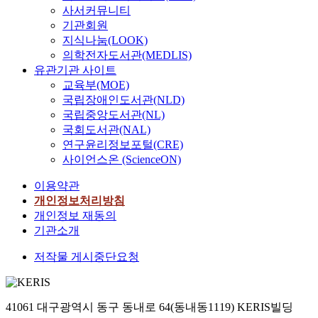
사서커뮤니티
기관회원
지식나눔(LOOK)
의학전자도서관(MEDLIS)
유관기관 사이트
교육부(MOE)
국립장애인도서관(NLD)
국립중앙도서관(NL)
국회도서관(NAL)
연구윤리정보포털(CRE)
사이언스온 (ScienceON)
이용약관
개인정보처리방침
개인정보 재동의
기관소개
저작물 게시중단요청
41061 대구광역시 동구 동내로 64(동내동1119) KERIS빌딩