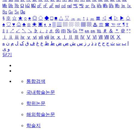
㎒
㎓
㎔
Ω
㏀
㏁
㎊
㎋
㎌
㏖
㏅
㎭
㎮
㎯
㏛
㎩
㎪
㎫
㎬
㏝
㏐
㏓
㏃
㏉
㏜
㏆
§
※
☆
★
○
●
◎
◇
◆
□
■
△
▽
→
←
↑
↓
↔
〓
◁
◀
▷
▶
♤
♠
♡
♥
♧
♣
⊙
◈
▣
◐
◑
▒
▤
▥
▨
▧
▦
▩
♨
☏
☎
☜
☞
¶
†
‡
↕
↗
↙
↖
↘
♭
♩
♪
♬
㉿
㈜
№
㏇
™
㏂
㏘
℡
＃
＆
＊
＠
ª
º
ⅰ
ⅱ
ⅲ
ⅳ
ⅴ
ⅵ
ⅶ
ⅷ
ⅸ
ⅹ
Ⅰ
Ⅱ
Ⅲ
Ⅳ
Ⅴ
Ⅵ
Ⅶ
Ⅷ
Ⅸ
Ⅹ
ا
ب
ت
ث
ج
ح
خ
د
ذ
ر
ز
س
ش
ص
ض
ط
ظ
ع
غ
ف
ق
ک
ل
م
ن
ه
و
ی
닫기
통합검색
국내학술논문
학위논문
해외학술논문
학술지