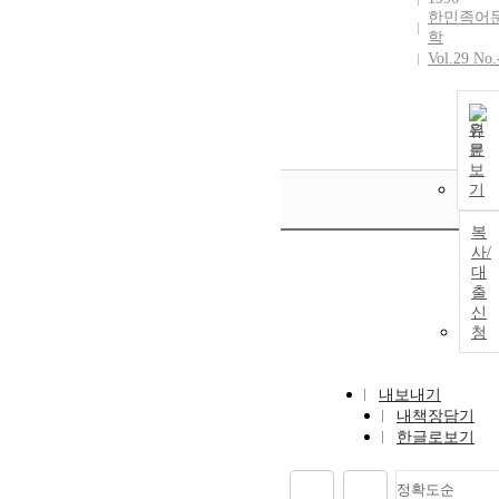
한민족어
학
Vol.29 No.
원
문
보
기
복
사/
대
출
신
청
내보내기
내책장담기
한글로보기
정확도순