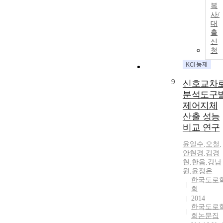
복
사/
대
출
신
청
9
신호교차
분석도구
제어지체
산출 성능
비교 연구
윤일수
,
오철
,
안현경
,
김경
현
,
한음
,
강남
원
,
윤
정은
한국도로
회
2014
한국도로
회논문집