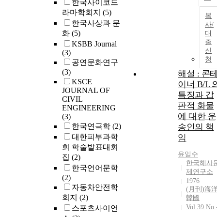
한국사이코드
라마학회지
(5)
복
한국사상과 문
사/
화
(5)
대
출
KSBB Journal
신
(3)
청
공연문화연구
(3)
해설 : 콘
KSCE
이너 B/L 
JOURNAL OF
특징과 갑
CIVIL
판적 화물
ENGINEERING
에 대한 운
(3)
한국연극학
(2)
송인의 책
대한피부과학
임
회 학술발표대회
윤일수
집
(2)
한국해사
한국언어문학
제연구소
(2)
1976
자동차안전학
(月刊)海
회지
(2)
韓國
Vol.39 No.
스포츠사이언