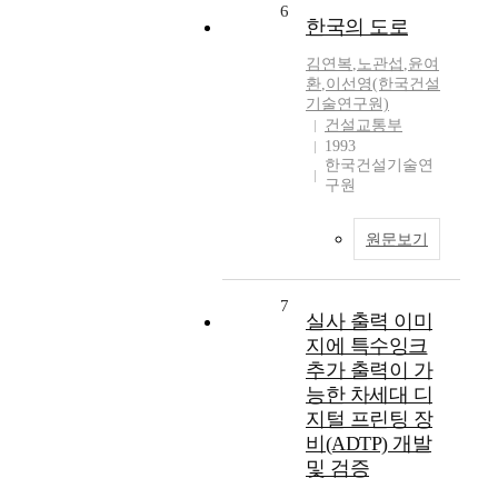
6
한국의 도로
김연복
,
노관섭
,
윤여
환
,
이선영(한국건설
기술연구원)
건설교통부
1993
한국건설기술연
구원
원문보기
7
실사 출력 이미
지에 특수잉크
추가 출력이 가
능한 차세대 디
지털 프린팅 장
비(ADTP) 개발
및 검증