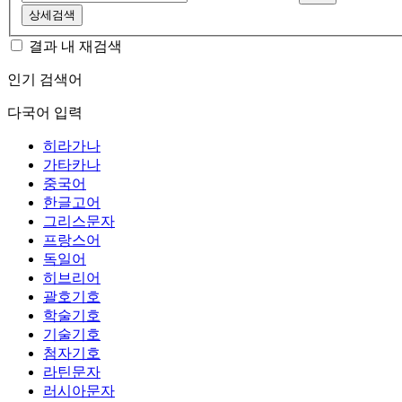
상세검색
결과 내 재검색
인기 검색어
다국어 입력
히라가나
가타카나
중국어
한글고어
그리스문자
프랑스어
독일어
히브리어
괄호기호
학술기호
기술기호
첨자기호
라틴문자
러시아문자