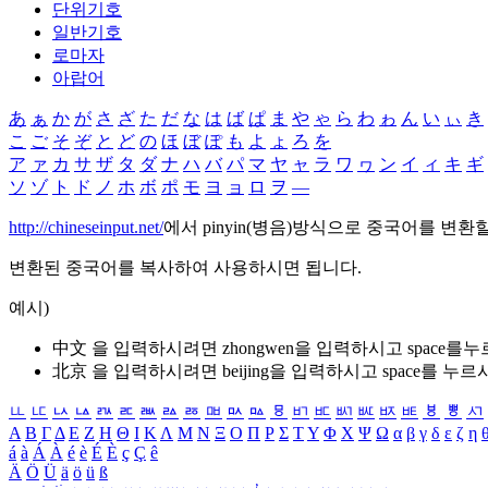
단위기호
일반기호
로마자
아랍어
あ
ぁ
か
が
さ
ざ
た
だ
な
は
ば
ぱ
ま
や
ゃ
ら
わ
ゎ
ん
い
ぃ
き
こ
ご
そ
ぞ
と
ど
の
ほ
ぼ
ぽ
も
よ
ょ
ろ
を
ア
ァ
カ
サ
ザ
タ
ダ
ナ
ハ
バ
パ
マ
ヤ
ャ
ラ
ワ
ヮ
ン
イ
ィ
キ
ギ
ソ
ゾ
ト
ド
ノ
ホ
ボ
ポ
モ
ヨ
ョ
ロ
ヲ
―
http://chineseinput.net/
에서 pinyin(병음)방식으로 중국어를 변환
변환된 중국어를 복사하여 사용하시면 됩니다.
예시)
中文 을 입력하시려면
zhongwen
을 입력하시고 space를
北京 을 입력하시려면
beijing
을 입력하시고 space를 누르
ㅥ
ㅦ
ㅧ
ㅨ
ㅩ
ㅪ
ㅫ
ㅬ
ㅭ
ㅮ
ㅯ
ㅰ
ㅱ
ㅲ
ㅳ
ㅴ
ㅵ
ㅶ
ㅷ
ㅸ
ㅹ
ㅺ
Α
Β
Γ
Δ
Ε
Ζ
Η
Θ
Ι
Κ
Λ
Μ
Ν
Ξ
Ο
Π
Ρ
Σ
Τ
Υ
Φ
Χ
Ψ
Ω
α
β
γ
δ
ε
ζ
η
á
à
Á
À
é
è
É
È
ç
Ç
ê
Ä
Ö
Ü
ä
ö
ü
ß