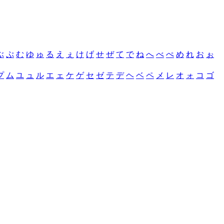
ぶ
ぷ
む
ゆ
ゅ
る
え
ぇ
け
げ
せ
ぜ
て
で
ね
へ
べ
ぺ
め
れ
お
ぉ
プ
ム
ユ
ュ
ル
エ
ェ
ケ
ゲ
セ
ゼ
テ
デ
ヘ
ベ
ペ
メ
レ
オ
ォ
コ
ゴ