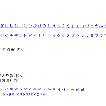
ぎ
し
じ
ち
ぢ
に
ひ
び
ぴ
み
り
う
ぅ
く
ぐ
す
ず
つ
づ
っ
ぬ
ふ
シ
ジ
チ
ヂ
ニ
ヒ
ビ
ピ
ミ
リ
ウ
ゥ
ク
グ
ス
ズ
ツ
ヅ
ッ
ヌ
フ
ブ
할 수 있습니다.
누르시면됩니다.
시면 됩니다.
ㅻ
ㅼ
ㅽ
ㅾ
ㅿ
ㆀ
ㆁ
ㆂ
ㆃ
ㆄ
ㆅ
ㆆ
ㆇ
ㆈ
ㆉ
ㆊ
ㆋ
ㆌ
ㆍ
ㆎ
θ
ι
κ
λ
μ
ν
ξ
ο
π
ρ
σ
τ
υ
φ
χ
ψ
ω