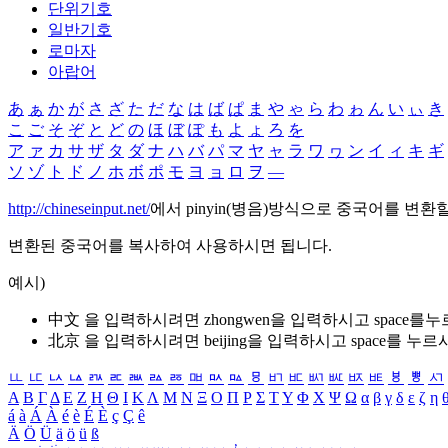
단위기호
일반기호
로마자
아랍어
あ
ぁ
か
が
さ
ざ
た
だ
な
は
ば
ぱ
ま
や
ゃ
ら
わ
ゎ
ん
い
ぃ
き
こ
ご
そ
ぞ
と
ど
の
ほ
ぼ
ぽ
も
よ
ょ
ろ
を
ア
ァ
カ
サ
ザ
タ
ダ
ナ
ハ
バ
パ
マ
ヤ
ャ
ラ
ワ
ヮ
ン
イ
ィ
キ
ギ
ソ
ゾ
ト
ド
ノ
ホ
ボ
ポ
モ
ヨ
ョ
ロ
ヲ
―
http://chineseinput.net/
에서 pinyin(병음)방식으로 중국어를 변환
변환된 중국어를 복사하여 사용하시면 됩니다.
예시)
中文 을 입력하시려면
zhongwen
을 입력하시고 space를
北京 을 입력하시려면
beijing
을 입력하시고 space를 누르
ㅥ
ㅦ
ㅧ
ㅨ
ㅩ
ㅪ
ㅫ
ㅬ
ㅭ
ㅮ
ㅯ
ㅰ
ㅱ
ㅲ
ㅳ
ㅴ
ㅵ
ㅶ
ㅷ
ㅸ
ㅹ
ㅺ
Α
Β
Γ
Δ
Ε
Ζ
Η
Θ
Ι
Κ
Λ
Μ
Ν
Ξ
Ο
Π
Ρ
Σ
Τ
Υ
Φ
Χ
Ψ
Ω
α
β
γ
δ
ε
ζ
η
á
à
Á
À
é
è
É
È
ç
Ç
ê
Ä
Ö
Ü
ä
ö
ü
ß