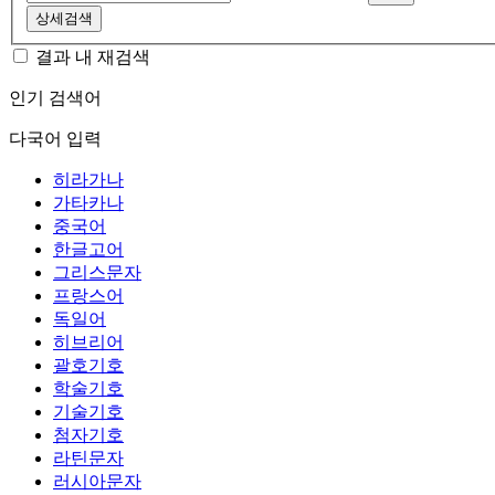
상세검색
결과 내 재검색
인기 검색어
다국어 입력
히라가나
가타카나
중국어
한글고어
그리스문자
프랑스어
독일어
히브리어
괄호기호
학술기호
기술기호
첨자기호
라틴문자
러시아문자