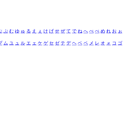
ぶ
ぷ
む
ゆ
ゅ
る
え
ぇ
け
げ
せ
ぜ
て
で
ね
へ
べ
ぺ
め
れ
お
ぉ
プ
ム
ユ
ュ
ル
エ
ェ
ケ
ゲ
セ
ゼ
テ
デ
ヘ
ベ
ペ
メ
レ
オ
ォ
コ
ゴ