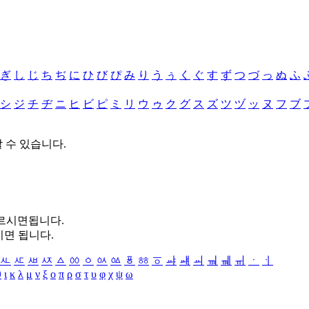
ぎ
し
じ
ち
ぢ
に
ひ
び
ぴ
み
り
う
ぅ
く
ぐ
す
ず
つ
づ
っ
ぬ
ふ
シ
ジ
チ
ヂ
ニ
ヒ
ビ
ピ
ミ
リ
ウ
ゥ
ク
グ
ス
ズ
ツ
ヅ
ッ
ヌ
フ
ブ
할 수 있습니다.
누르시면됩니다.
시면 됩니다.
ㅻ
ㅼ
ㅽ
ㅾ
ㅿ
ㆀ
ㆁ
ㆂ
ㆃ
ㆄ
ㆅ
ㆆ
ㆇ
ㆈ
ㆉ
ㆊ
ㆋ
ㆌ
ㆍ
ㆎ
θ
ι
κ
λ
μ
ν
ξ
ο
π
ρ
σ
τ
υ
φ
χ
ψ
ω