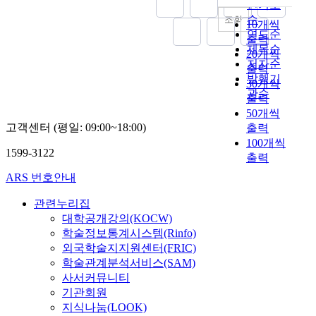
인기도
순
조회
10개씩
연도순
출력
제목순
20개씩
저자순
출력
발행기
30개씩
관순
출력
50개씩
고객센터 (평일: 09:00~18:00)
출력
100개씩
1599-3122
출력
ARS 번호안내
관련누리집
대학공개강의(KOCW)
학술정보통계시스템(Rinfo)
외국학술지지원센터(FRIC)
학술관계분석서비스(SAM)
사서커뮤니티
기관회원
지식나눔(LOOK)