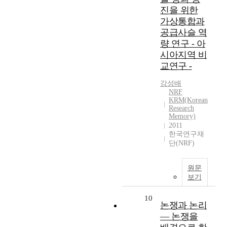
진을 위한
가상통합과
공급사슬 역
량 연구 - 아
시아지역 비
교연구 -
강성배
NRF
KRM(Korean
Research
Memory)
2011
한국연구재
단(NRF)
원문
보기
10
논쟁과 논리
― 논쟁을