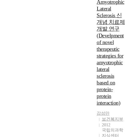
Amyotrophic
Lateral
Sclerosis 신
개념 치료제
개발 연구
(Develpment
of novel
therapeutic
strategies for
amyotrophic
lateral
sclerosis
based on
protein-
protein
interaction)
강성만
보건복지부
2012
국립의과학
지식센터