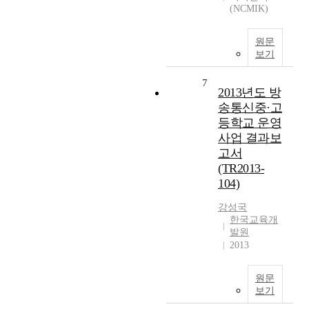
(NCMIK)
원문
보기
7
2013년도 방
송통신중·고
등학교 운영
사업 결과보
고서
(TR2013-
104)
강성국
한국교육개
발원
2013
원문
보기