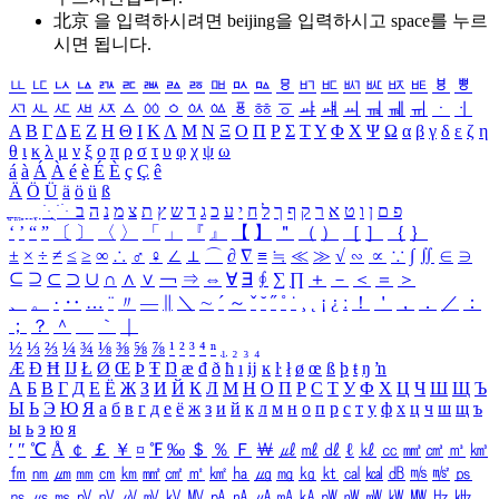
北京 을 입력하시려면
beijing
을 입력하시고 space를 누르
시면 됩니다.
ㅥ
ㅦ
ㅧ
ㅨ
ㅩ
ㅪ
ㅫ
ㅬ
ㅭ
ㅮ
ㅯ
ㅰ
ㅱ
ㅲ
ㅳ
ㅴ
ㅵ
ㅶ
ㅷ
ㅸ
ㅹ
ㅺ
ㅻ
ㅼ
ㅽ
ㅾ
ㅿ
ㆀ
ㆁ
ㆂ
ㆃ
ㆄ
ㆅ
ㆆ
ㆇ
ㆈ
ㆉ
ㆊ
ㆋ
ㆌ
ㆍ
ㆎ
Α
Β
Γ
Δ
Ε
Ζ
Η
Θ
Ι
Κ
Λ
Μ
Ν
Ξ
Ο
Π
Ρ
Σ
Τ
Υ
Φ
Χ
Ψ
Ω
α
β
γ
δ
ε
ζ
η
θ
ι
κ
λ
μ
ν
ξ
ο
π
ρ
σ
τ
υ
φ
χ
ψ
ω
á
à
Á
À
é
è
É
È
ç
Ç
ê
Ä
Ö
Ü
ä
ö
ü
ß
ְ
ֳ
ֲ
ֱ
ָ
ַ
ֵ
ֶ
ִ
ֹ
ּ
ֻ
ׂ
ׁ
ּ
ב
ה
נ
מ
צ
ת
ץ
ש
ד
ג
כ
ע
י
ח
ל
ך
ף
ק
ר
א
ט
ו
ן
ם
פ
‘
’
“
”
〔
〕
〈
〉
「
」
『
』
【
】
＂
（
）
［
］
｛
｝
±
×
÷
≠
≤
≥
∞
∴
♂
♀
∠
⊥
⌒
∂
∇
≡
≒
≪
≫
√
∽
∝
∵
∫
∬
∈
∋
⊆
⊇
⊂
⊃
∪
∩
∧
∨
￢
⇒
⇔
∀
∃
∮
∑
∏
＋
－
＜
＝
＞
、
。
·
‥
…
¨
〃
―
∥
＼
∼
´
～
ˇ
˘
˝
˚
˙
¸
˛
¡
¿
ː
！
＇
，
．
／
：
；
？
＾
＿
｀
｜
½
⅓
⅔
¼
¾
⅛
⅜
⅝
⅞
¹
²
³
⁴
ⁿ
₁
₂
₃
₄
Æ
Ð
Ħ
Ĳ
Ł
Ø
Œ
Þ
Ŧ
Ŋ
æ
đ
ð
ħ
ı
ĳ
ĸ
ŀ
ł
ø
œ
ß
þ
ŧ
ŋ
ŉ
А
Б
В
Г
Д
Е
Ё
Ж
З
И
Й
К
Л
М
Н
О
П
Р
С
Т
У
Ф
Х
Ц
Ч
Ш
Щ
Ъ
Ы
Ь
Э
Ю
Я
а
б
в
г
д
е
ё
ж
з
и
й
к
л
м
н
о
п
р
с
т
у
ф
х
ц
ч
ш
щ
ъ
ы
ь
э
ю
я
′
″
℃
Å
￠
￡
￥
¤
℉
‰
＄
％
Ｆ
￦
㎕
㎖
㎗
ℓ
㎘
㏄
㎣
㎤
㎥
㎦
㎙
㎚
㎛
㎜
㎝
㎞
㎟
㎠
㎡
㎢
㏊
㎍
㎎
㎏
㏏
㎈
㎉
㏈
㎧
㎨
㎰
㎱
㎲
㎳
㎴
㎵
㎶
㎷
㎸
㎹
㎀
㎁
㎂
㎃
㎄
㎺
㎻
㎽
㎾
㎿
㎐
㎑