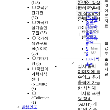
로
정확도
자년에 강성
(148)
많
순
교육유
10개씩 출력
립이 각총에
내림차순
이
인기도
관기관
게 작성하여
본
순
조회
(57)
10개씩
준 매매문서
자
연도순
한국건
출력
료
제목순
설기술연
강성립
,
각총
20개씩
저자순
한국연구재
구원
(35)
출력
단(NRF)
발행기
국가정
30개씩
관순
활
책연구포
출력
용
털(NKIS)
원문
50개씩
보기
(20)
도
출력
기타기
높
100개씩
2
관
(6)
은
출력
실사 출력
국립의
자
이미지에 특
과학지식
료
수잉크 추가
센터
출력이 가능
(NCMIK)
한 차세대
(3)
디지털 프린
dCollection
팅 장비
(1)
(ADTP) 개
발행연도
발 및 검증