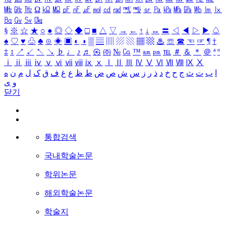
㎒
㎓
㎔
Ω
㏀
㏁
㎊
㎋
㎌
㏖
㏅
㎭
㎮
㎯
㏛
㎩
㎪
㎫
㎬
㏝
㏐
㏓
㏃
㏉
㏜
㏆
§
※
☆
★
○
●
◎
◇
◆
□
■
△
▽
→
←
↑
↓
↔
〓
◁
◀
▷
▶
♤
♠
♡
♥
♧
♣
⊙
◈
▣
◐
◑
▒
▤
▥
▨
▧
▦
▩
♨
☏
☎
☜
☞
¶
†
‡
↕
↗
↙
↖
↘
♭
♩
♪
♬
㉿
㈜
№
㏇
™
㏂
㏘
℡
＃
＆
＊
＠
ª
º
ⅰ
ⅱ
ⅲ
ⅳ
ⅴ
ⅵ
ⅶ
ⅷ
ⅸ
ⅹ
Ⅰ
Ⅱ
Ⅲ
Ⅳ
Ⅴ
Ⅵ
Ⅶ
Ⅷ
Ⅸ
Ⅹ
ا
ب
ت
ث
ج
ح
خ
د
ذ
ر
ز
س
ش
ص
ض
ط
ظ
ع
غ
ف
ق
ک
ل
م
ن
ه
و
ی
닫기
통합검색
국내학술논문
학위논문
해외학술논문
학술지