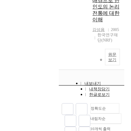
배경으로 한
인도의 논리
전통에 대한
이해
강성용
2005
한국연구재
단(NRF)
원문
보기
내보내기
내책장담기
한글로보기
정확도순
내림차순
정확도
순
10개씩 출력
내림차순