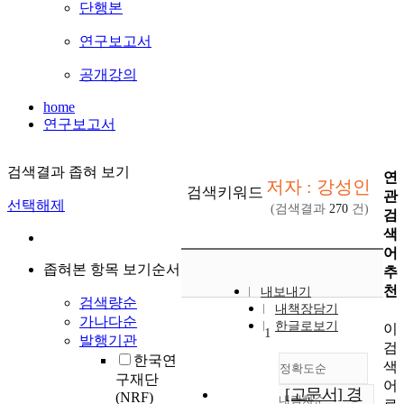
단행본
연구보고서
공개강의
home
연구보고서
검색결과 좁혀 보기
연
저자 : 강성인
검색키워드
관
선택해제
(검색결과
270
건)
검
색
어
좁혀본 항목 보기순서
추
천
내보내기
검색량순
내책장담기
가나다순
한글로보기
이
1
발행기관
검
한국연
색
정확도순
구재단
어
[고문서] 경
(NRF)
내림차순