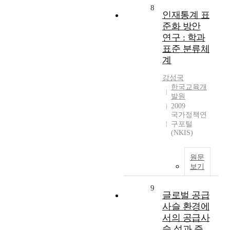
8
인재통계 표
준화 방안
연구 : 학과
표준 분류체
계
강성국
한국교육개
발원
2009
국가정책연
구포털
(NKIS)
원문
보기
9
글로벌 공급
사슬 환경에
서의 공급사
슬 성과 증