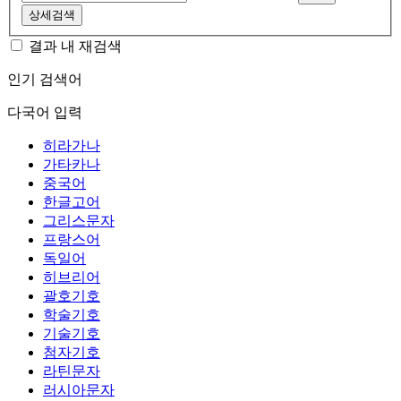
상세검색
결과 내 재검색
인기 검색어
다국어 입력
히라가나
가타카나
중국어
한글고어
그리스문자
프랑스어
독일어
히브리어
괄호기호
학술기호
기술기호
첨자기호
라틴문자
러시아문자