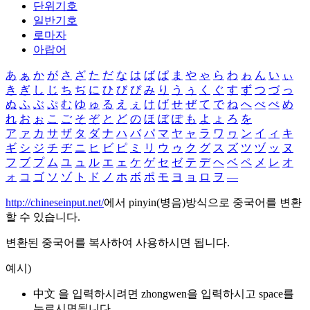
단위기호
일반기호
로마자
아랍어
あ
ぁ
か
が
さ
ざ
た
だ
な
は
ば
ぱ
ま
や
ゃ
ら
わ
ゎ
ん
い
ぃ
き
ぎ
し
じ
ち
ぢ
に
ひ
び
ぴ
み
り
う
ぅ
く
ぐ
す
ず
つ
づ
っ
ぬ
ふ
ぶ
ぷ
む
ゆ
ゅ
る
え
ぇ
け
げ
せ
ぜ
て
で
ね
へ
べ
ぺ
め
れ
お
ぉ
こ
ご
そ
ぞ
と
ど
の
ほ
ぼ
ぽ
も
よ
ょ
ろ
を
ア
ァ
カ
サ
ザ
タ
ダ
ナ
ハ
バ
パ
マ
ヤ
ャ
ラ
ワ
ヮ
ン
イ
ィ
キ
ギ
シ
ジ
チ
ヂ
ニ
ヒ
ビ
ピ
ミ
リ
ウ
ゥ
ク
グ
ス
ズ
ツ
ヅ
ッ
ヌ
フ
ブ
プ
ム
ユ
ュ
ル
エ
ェ
ケ
ゲ
セ
ゼ
テ
デ
ヘ
ベ
ペ
メ
レ
オ
ォ
コ
ゴ
ソ
ゾ
ト
ド
ノ
ホ
ボ
ポ
モ
ヨ
ョ
ロ
ヲ
―
http://chineseinput.net/
에서 pinyin(병음)방식으로 중국어를 변환
할 수 있습니다.
변환된 중국어를 복사하여 사용하시면 됩니다.
예시)
中文 을 입력하시려면
zhongwen
을 입력하시고 space를
누르시면됩니다.