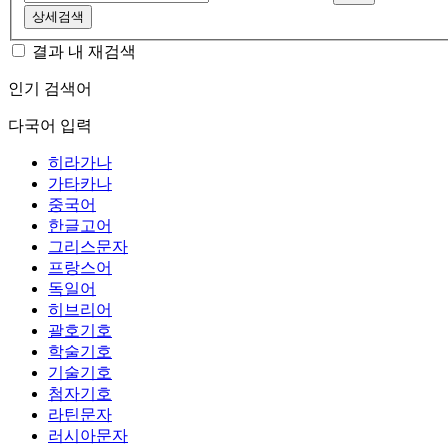
상세검색
결과 내 재검색
인기 검색어
다국어 입력
히라가나
가타카나
중국어
한글고어
그리스문자
프랑스어
독일어
히브리어
괄호기호
학술기호
기술기호
첨자기호
라틴문자
러시아문자