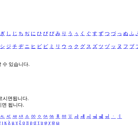
ぎ
し
じ
ち
ぢ
に
ひ
び
ぴ
み
り
う
ぅ
く
ぐ
す
ず
つ
づ
っ
ぬ
ふ
シ
ジ
チ
ヂ
ニ
ヒ
ビ
ピ
ミ
リ
ウ
ゥ
ク
グ
ス
ズ
ツ
ヅ
ッ
ヌ
フ
ブ
할 수 있습니다.
누르시면됩니다.
시면 됩니다.
ㅻ
ㅼ
ㅽ
ㅾ
ㅿ
ㆀ
ㆁ
ㆂ
ㆃ
ㆄ
ㆅ
ㆆ
ㆇ
ㆈ
ㆉ
ㆊ
ㆋ
ㆌ
ㆍ
ㆎ
θ
ι
κ
λ
μ
ν
ξ
ο
π
ρ
σ
τ
υ
φ
χ
ψ
ω