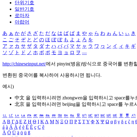
단위기호
일반기호
로마자
아랍어
あ
ぁ
か
が
さ
ざ
た
だ
な
は
ば
ぱ
ま
や
ゃ
ら
わ
ゎ
ん
い
ぃ
き
こ
ご
そ
ぞ
と
ど
の
ほ
ぼ
ぽ
も
よ
ょ
ろ
を
ア
ァ
カ
サ
ザ
タ
ダ
ナ
ハ
バ
パ
マ
ヤ
ャ
ラ
ワ
ヮ
ン
イ
ィ
キ
ギ
ソ
ゾ
ト
ド
ノ
ホ
ボ
ポ
モ
ヨ
ョ
ロ
ヲ
―
http://chineseinput.net/
에서 pinyin(병음)방식으로 중국어를 변환
변환된 중국어를 복사하여 사용하시면 됩니다.
예시)
中文 을 입력하시려면
zhongwen
을 입력하시고 space를
北京 을 입력하시려면
beijing
을 입력하시고 space를 누르
ㅥ
ㅦ
ㅧ
ㅨ
ㅩ
ㅪ
ㅫ
ㅬ
ㅭ
ㅮ
ㅯ
ㅰ
ㅱ
ㅲ
ㅳ
ㅴ
ㅵ
ㅶ
ㅷ
ㅸ
ㅹ
ㅺ
Α
Β
Γ
Δ
Ε
Ζ
Η
Θ
Ι
Κ
Λ
Μ
Ν
Ξ
Ο
Π
Ρ
Σ
Τ
Υ
Φ
Χ
Ψ
Ω
α
β
γ
δ
ε
ζ
η
á
à
Á
À
é
è
É
È
ç
Ç
ê
Ä
Ö
Ü
ä
ö
ü
ß