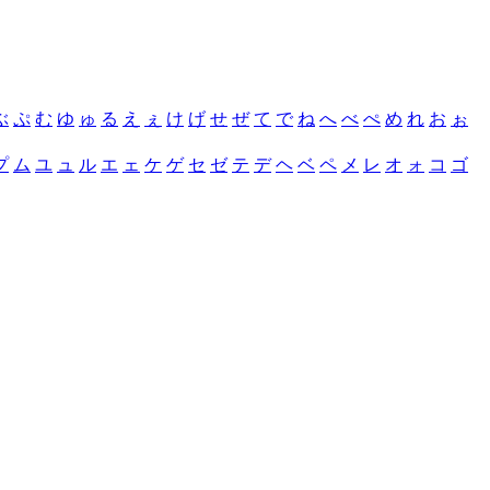
ぶ
ぷ
む
ゆ
ゅ
る
え
ぇ
け
げ
せ
ぜ
て
で
ね
へ
べ
ぺ
め
れ
お
ぉ
プ
ム
ユ
ュ
ル
エ
ェ
ケ
ゲ
セ
ゼ
テ
デ
ヘ
ベ
ペ
メ
レ
オ
ォ
コ
ゴ