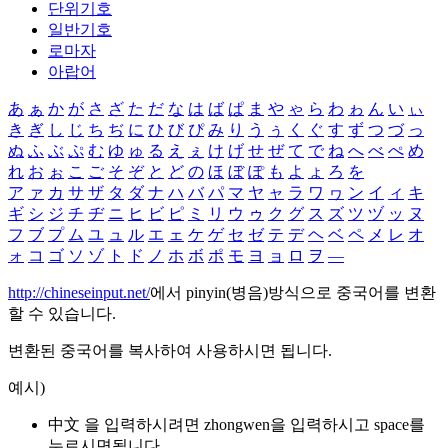
단위기호
일반기호
로마자
아랍어
あ
ぁ
か
が
さ
ざ
た
だ
な
は
ば
ぱ
ま
や
ゃ
ら
わ
ゎ
ん
い
ぃ
き
ぎ
し
じ
ち
ぢ
に
ひ
び
ぴ
み
り
う
ぅ
く
ぐ
す
ず
つ
づ
っ
ぬ
ふ
ぶ
ぷ
む
ゆ
ゅ
る
え
ぇ
け
げ
せ
ぜ
て
で
ね
へ
べ
ぺ
め
れ
お
ぉ
こ
ご
そ
ぞ
と
ど
の
ほ
ぼ
ぽ
も
よ
ょ
ろ
を
ア
ァ
カ
サ
ザ
タ
ダ
ナ
ハ
バ
パ
マ
ヤ
ャ
ラ
ワ
ヮ
ン
イ
ィ
キ
ギ
シ
ジ
チ
ヂ
ニ
ヒ
ビ
ピ
ミ
リ
ウ
ゥ
ク
グ
ス
ズ
ツ
ヅ
ッ
ヌ
フ
ブ
プ
ム
ユ
ュ
ル
エ
ェ
ケ
ゲ
セ
ゼ
テ
デ
ヘ
ベ
ペ
メ
レ
オ
ォ
コ
ゴ
ソ
ゾ
ト
ド
ノ
ホ
ボ
ポ
モ
ヨ
ョ
ロ
ヲ
―
http://chineseinput.net/
에서 pinyin(병음)방식으로 중국어를 변환
할 수 있습니다.
변환된 중국어를 복사하여 사용하시면 됩니다.
예시)
中文 을 입력하시려면
zhongwen
을 입력하시고 space를
누르시면됩니다.