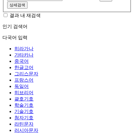
상세검색
결과 내 재검색
인기 검색어
다국어 입력
히라가나
가타카나
중국어
한글고어
그리스문자
프랑스어
독일어
히브리어
괄호기호
학술기호
기술기호
첨자기호
라틴문자
러시아문자