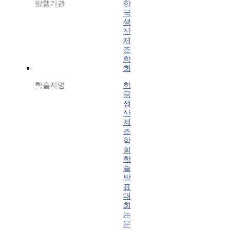
발행기관
한
국
생
산
제
조
학
회
학술지명
한
국
생
산
제
조
학
회
학
술
발
표
대
회
논
문