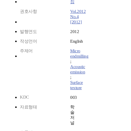
집
권호사항
Vol.2012
No.4
[2012]
발행연도
2012
작성언어
English
주제어
Micro
endmilling
;
Acoustic
emission
;
Surface
texture
KDC
003
자료형태
학
술
저
널