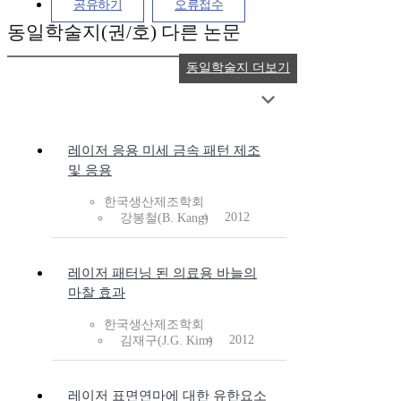
공유하기
오류접수
동일학술지(권/호) 다른 논문
동일학술지 더보기
레이저 응용 미세 금속 패턴 제조
및 응용
한국생산제조학회
2012
강봉철(B. Kang)
레이저 패터닝 된 의료용 바늘의
마찰 효과
한국생산제조학회
2012
김재구(J.G. Kim)
레이저 표면연마에 대한 유한요소