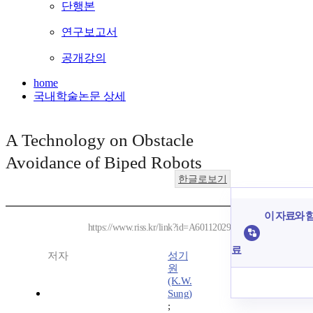
단행본
연구보고서
공개강의
home
국내학술논문 상세
A Technology on Obstacle
Avoidance of Biped Robots
한글로보기
이 자료와 함
https://www.riss.kr/link?id=A60112029
료
저자
성기
원
(K.W.
Sung)
;