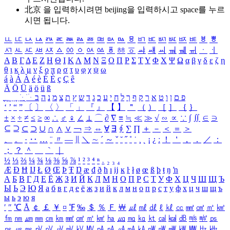
北京 을 입력하시려면
beijing
을 입력하시고 space를 누르
시면 됩니다.
ㅥ
ㅦ
ㅧ
ㅨ
ㅩ
ㅪ
ㅫ
ㅬ
ㅭ
ㅮ
ㅯ
ㅰ
ㅱ
ㅲ
ㅳ
ㅴ
ㅵ
ㅶ
ㅷ
ㅸ
ㅹ
ㅺ
ㅻ
ㅼ
ㅽ
ㅾ
ㅿ
ㆀ
ㆁ
ㆂ
ㆃ
ㆄ
ㆅ
ㆆ
ㆇ
ㆈ
ㆉ
ㆊ
ㆋ
ㆌ
ㆍ
ㆎ
Α
Β
Γ
Δ
Ε
Ζ
Η
Θ
Ι
Κ
Λ
Μ
Ν
Ξ
Ο
Π
Ρ
Σ
Τ
Υ
Φ
Χ
Ψ
Ω
α
β
γ
δ
ε
ζ
η
θ
ι
κ
λ
μ
ν
ξ
ο
π
ρ
σ
τ
υ
φ
χ
ψ
ω
á
à
Á
À
é
è
É
È
ç
Ç
ê
Ä
Ö
Ü
ä
ö
ü
ß
ְ
ֳ
ֲ
ֱ
ָ
ַ
ֵ
ֶ
ִ
ֹ
ּ
ֻ
ׂ
ׁ
ּ
ב
ה
נ
מ
צ
ת
ץ
ש
ד
ג
כ
ע
י
ח
ל
ך
ף
ק
ר
א
ט
ו
ן
ם
פ
‘
’
“
”
〔
〕
〈
〉
「
」
『
』
【
】
＂
（
）
［
］
｛
｝
±
×
÷
≠
≤
≥
∞
∴
♂
♀
∠
⊥
⌒
∂
∇
≡
≒
≪
≫
√
∽
∝
∵
∫
∬
∈
∋
⊆
⊇
⊂
⊃
∪
∩
∧
∨
￢
⇒
⇔
∀
∃
∮
∑
∏
＋
－
＜
＝
＞
、
。
·
‥
…
¨
〃
―
∥
＼
∼
´
～
ˇ
˘
˝
˚
˙
¸
˛
¡
¿
ː
！
＇
，
．
／
：
；
？
＾
＿
｀
｜
½
⅓
⅔
¼
¾
⅛
⅜
⅝
⅞
¹
²
³
⁴
ⁿ
₁
₂
₃
₄
Æ
Ð
Ħ
Ĳ
Ł
Ø
Œ
Þ
Ŧ
Ŋ
æ
đ
ð
ħ
ı
ĳ
ĸ
ŀ
ł
ø
œ
ß
þ
ŧ
ŋ
ŉ
А
Б
В
Г
Д
Е
Ё
Ж
З
И
Й
К
Л
М
Н
О
П
Р
С
Т
У
Ф
Х
Ц
Ч
Ш
Щ
Ъ
Ы
Ь
Э
Ю
Я
а
б
в
г
д
е
ё
ж
з
и
й
к
л
м
н
о
п
р
с
т
у
ф
х
ц
ч
ш
щ
ъ
ы
ь
э
ю
я
′
″
℃
Å
￠
￡
￥
¤
℉
‰
＄
％
Ｆ
￦
㎕
㎖
㎗
ℓ
㎘
㏄
㎣
㎤
㎥
㎦
㎙
㎚
㎛
㎜
㎝
㎞
㎟
㎠
㎡
㎢
㏊
㎍
㎎
㎏
㏏
㎈
㎉
㏈
㎧
㎨
㎰
㎱
㎲
㎳
㎴
㎵
㎶
㎷
㎸
㎹
㎀
㎁
㎂
㎃
㎄
㎺
㎻
㎽
㎾
㎿
㎐
㎑