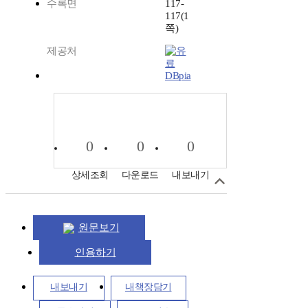
수록면
117-
117(1
쪽)
제공처
DBpia
0
0
0
상세조회
다운로드
내보내기
원문보기
인용하기
내보내기
내책장담기