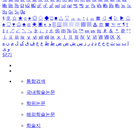
㎒
㎓
㎔
Ω
㏀
㏁
㎊
㎋
㎌
㏖
㏅
㎭
㎮
㎯
㏛
㎩
㎪
㎫
㎬
㏝
㏐
㏓
㏃
㏉
㏜
㏆
§
※
☆
★
○
●
◎
◇
◆
□
■
△
▽
→
←
↑
↓
↔
〓
◁
◀
▷
▶
♤
♠
♡
♥
♧
♣
⊙
◈
▣
◐
◑
▒
▤
▥
▨
▧
▦
▩
♨
☏
☎
☜
☞
¶
†
‡
↕
↗
↙
↖
↘
♭
♩
♪
♬
㉿
㈜
№
㏇
™
㏂
㏘
℡
＃
＆
＊
＠
ª
º
ⅰ
ⅱ
ⅲ
ⅳ
ⅴ
ⅵ
ⅶ
ⅷ
ⅸ
ⅹ
Ⅰ
Ⅱ
Ⅲ
Ⅳ
Ⅴ
Ⅵ
Ⅶ
Ⅷ
Ⅸ
Ⅹ
ا
ب
ت
ث
ج
ح
خ
د
ذ
ر
ز
س
ش
ص
ض
ط
ظ
ع
غ
ف
ق
ک
ل
م
ن
ه
و
ی
닫기
통합검색
국내학술논문
학위논문
해외학술논문
학술지