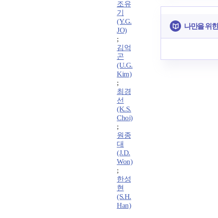
조유
기
(Y.G.
나만을 위한
JO)
;
김억
곤
(U.G.
Kim)
;
최경
선
(K.S.
Choi)
;
원종
대
(J.D.
Won)
;
한성
현
(S.H.
Han)