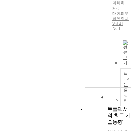
과학회
2003
대한피부
과학회지
Vol.41
No.1
원
문
보
기
복
사/
대
출
신
9
청
듀플렉서
의 최근 기
술동향