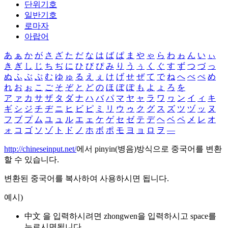
단위기호
일반기호
로마자
아랍어
あ
ぁ
か
が
さ
ざ
た
だ
な
は
ば
ぱ
ま
や
ゃ
ら
わ
ゎ
ん
い
ぃ
き
ぎ
し
じ
ち
ぢ
に
ひ
び
ぴ
み
り
う
ぅ
く
ぐ
す
ず
つ
づ
っ
ぬ
ふ
ぶ
ぷ
む
ゆ
ゅ
る
え
ぇ
け
げ
せ
ぜ
て
で
ね
へ
べ
ぺ
め
れ
お
ぉ
こ
ご
そ
ぞ
と
ど
の
ほ
ぼ
ぽ
も
よ
ょ
ろ
を
ア
ァ
カ
サ
ザ
タ
ダ
ナ
ハ
バ
パ
マ
ヤ
ャ
ラ
ワ
ヮ
ン
イ
ィ
キ
ギ
シ
ジ
チ
ヂ
ニ
ヒ
ビ
ピ
ミ
リ
ウ
ゥ
ク
グ
ス
ズ
ツ
ヅ
ッ
ヌ
フ
ブ
プ
ム
ユ
ュ
ル
エ
ェ
ケ
ゲ
セ
ゼ
テ
デ
ヘ
ベ
ペ
メ
レ
オ
ォ
コ
ゴ
ソ
ゾ
ト
ド
ノ
ホ
ボ
ポ
モ
ヨ
ョ
ロ
ヲ
―
http://chineseinput.net/
에서 pinyin(병음)방식으로 중국어를 변환
할 수 있습니다.
변환된 중국어를 복사하여 사용하시면 됩니다.
예시)
中文 을 입력하시려면
zhongwen
을 입력하시고 space를
누르시면됩니다.