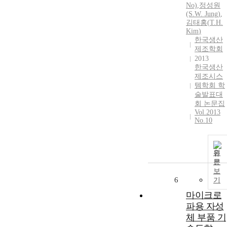
No)
,
정성원
(S.W. Jung)
,
김태홍
(
T.H.
Kim
)
한국생산
제조학회
2013
한국생산
제조시스
템학회 학
술발표대
회 논문집
Vol.2013
No.10
원
문
보
6
기
마이크로
파용 자성
체 부품 기