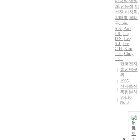
이상석
,
박정
래
,
전동석
,
이
석진
,
이창화
,
김태홍
,
최태
구
,
Lee,
S.S.
,
Park,
J.R.
,
Jun,
D.S.
,
Lee,
S.J.
,
Lee,
C.
H.
,
Kim
,
T.H.
,
Choy,
T.
G.
한국전자
통신연구
원
1995
전자통신
동향분석
Vol.10
No.3
원
문
보
기