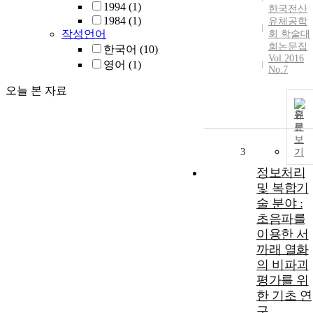
1994
(1)
한국전산
1984
(1)
유체공학
작성언어
회 학술대
회논문집
한국어
(10)
Vol.2016
영어
(1)
No.7
오늘 본 자료
원
문
보
3
기
정보처리
및 복합기
술 분야 :
초음파를
이용한 서
까래 열화
의 비파괴
평가를 위
한 기초 연
구