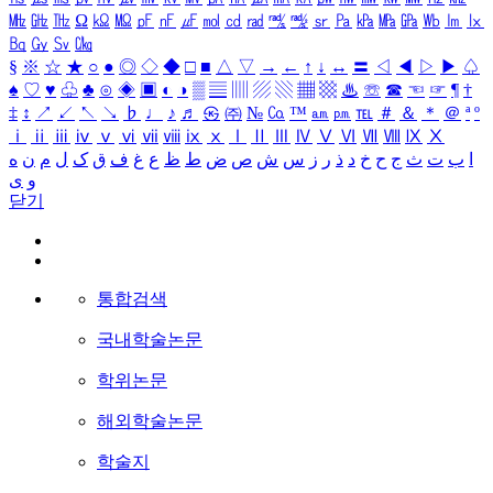
㎒
㎓
㎔
Ω
㏀
㏁
㎊
㎋
㎌
㏖
㏅
㎭
㎮
㎯
㏛
㎩
㎪
㎫
㎬
㏝
㏐
㏓
㏃
㏉
㏜
㏆
§
※
☆
★
○
●
◎
◇
◆
□
■
△
▽
→
←
↑
↓
↔
〓
◁
◀
▷
▶
♤
♠
♡
♥
♧
♣
⊙
◈
▣
◐
◑
▒
▤
▥
▨
▧
▦
▩
♨
☏
☎
☜
☞
¶
†
‡
↕
↗
↙
↖
↘
♭
♩
♪
♬
㉿
㈜
№
㏇
™
㏂
㏘
℡
＃
＆
＊
＠
ª
º
ⅰ
ⅱ
ⅲ
ⅳ
ⅴ
ⅵ
ⅶ
ⅷ
ⅸ
ⅹ
Ⅰ
Ⅱ
Ⅲ
Ⅳ
Ⅴ
Ⅵ
Ⅶ
Ⅷ
Ⅸ
Ⅹ
ا
ب
ت
ث
ج
ح
خ
د
ذ
ر
ز
س
ش
ص
ض
ط
ظ
ع
غ
ف
ق
ک
ل
م
ن
ه
و
ی
닫기
통합검색
국내학술논문
학위논문
해외학술논문
학술지