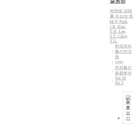
술동향
박정래
,
김태
홍
,
이상석
,
최
태구
,
Park,
J.R.
,
Kim
,
T.H.
,
Lee,
S.S.
,
Choy,
T.
G.
한국전자
통신연구
원
1995
전자통신
동향분석
Vol.10
No.3
원
문
보
기