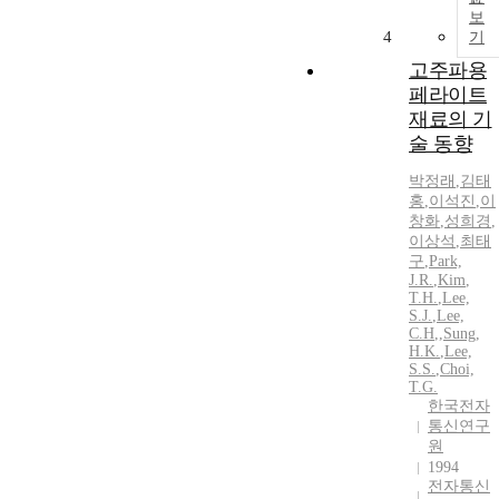
보
4
기
고주파용
페라이트
재료의 기
술 동향
박정래
,
김태
홍
,
이석진
,
이
창화
,
성희경
,
이상석
,
최태
구
,
Park,
J.R.
,
Kim
,
T.H.
,
Lee,
S.J.
,
Lee,
C.
H
,
,
Sung,
H.
K.
,
Lee,
S.S.
,
Choi,
T.
G.
한국전자
통신연구
원
1994
전자통신