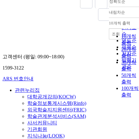
정확도순
내림차순
정확도
순
10개씩 출력
내림차
인기도
순
조회
10개씩
연도순
출력
제목순
20개씩
저자순
출력
고객센터 (평일: 09:00~18:00)
발행기
30개씩
관순
1599-3122
출력
50개씩
ARS 번호안내
출력
100개씩
관련누리집
출력
대학공개강의(KOCW)
학술정보통계시스템(Rinfo)
외국학술지지원센터(FRIC)
학술관계분석서비스(SAM)
사서커뮤니티
기관회원
지식나눔(LOOK)