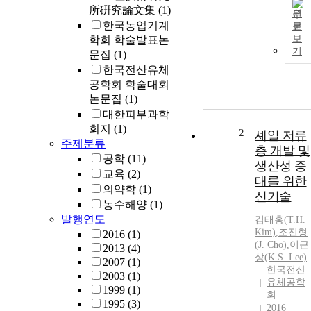
所硏究論文集
(1)
원
한국농업기계
문
보
학회 학술발표논
기
문집
(1)
한국전산유체
공학회 학술대회
논문집
(1)
대한피부과학
회지
(1)
2
셰일 저류
주제분류
층 개발 및
공학
(11)
생산성 증
교육
(2)
대를 위한
의약학
(1)
신기술
농수해양
(1)
발행연도
김태홍
(
T.H.
Kim
)
,
조진형
2016
(1)
(J. Cho)
,
이근
2013
(4)
상(K.S. Lee)
2007
(1)
한국전산
2003
(1)
유체공학
1999
(1)
회
1995
(3)
2016