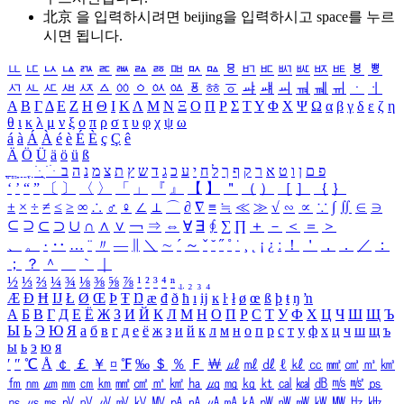
北京 을 입력하시려면
beijing
을 입력하시고 space를 누르
시면 됩니다.
ㅥ
ㅦ
ㅧ
ㅨ
ㅩ
ㅪ
ㅫ
ㅬ
ㅭ
ㅮ
ㅯ
ㅰ
ㅱ
ㅲ
ㅳ
ㅴ
ㅵ
ㅶ
ㅷ
ㅸ
ㅹ
ㅺ
ㅻ
ㅼ
ㅽ
ㅾ
ㅿ
ㆀ
ㆁ
ㆂ
ㆃ
ㆄ
ㆅ
ㆆ
ㆇ
ㆈ
ㆉ
ㆊ
ㆋ
ㆌ
ㆍ
ㆎ
Α
Β
Γ
Δ
Ε
Ζ
Η
Θ
Ι
Κ
Λ
Μ
Ν
Ξ
Ο
Π
Ρ
Σ
Τ
Υ
Φ
Χ
Ψ
Ω
α
β
γ
δ
ε
ζ
η
θ
ι
κ
λ
μ
ν
ξ
ο
π
ρ
σ
τ
υ
φ
χ
ψ
ω
á
à
Á
À
é
è
É
È
ç
Ç
ê
Ä
Ö
Ü
ä
ö
ü
ß
ְ
ֳ
ֲ
ֱ
ָ
ַ
ֵ
ֶ
ִ
ֹ
ּ
ֻ
ׂ
ׁ
ּ
ב
ה
נ
מ
צ
ת
ץ
ש
ד
ג
כ
ע
י
ח
ל
ך
ף
ק
ר
א
ט
ו
ן
ם
פ
‘
’
“
”
〔
〕
〈
〉
「
」
『
』
【
】
＂
（
）
［
］
｛
｝
±
×
÷
≠
≤
≥
∞
∴
♂
♀
∠
⊥
⌒
∂
∇
≡
≒
≪
≫
√
∽
∝
∵
∫
∬
∈
∋
⊆
⊇
⊂
⊃
∪
∩
∧
∨
￢
⇒
⇔
∀
∃
∮
∑
∏
＋
－
＜
＝
＞
、
。
·
‥
…
¨
〃
―
∥
＼
∼
´
～
ˇ
˘
˝
˚
˙
¸
˛
¡
¿
ː
！
＇
，
．
／
：
；
？
＾
＿
｀
｜
½
⅓
⅔
¼
¾
⅛
⅜
⅝
⅞
¹
²
³
⁴
ⁿ
₁
₂
₃
₄
Æ
Ð
Ħ
Ĳ
Ł
Ø
Œ
Þ
Ŧ
Ŋ
æ
đ
ð
ħ
ı
ĳ
ĸ
ŀ
ł
ø
œ
ß
þ
ŧ
ŋ
ŉ
А
Б
В
Г
Д
Е
Ё
Ж
З
И
Й
К
Л
М
Н
О
П
Р
С
Т
У
Ф
Х
Ц
Ч
Ш
Щ
Ъ
Ы
Ь
Э
Ю
Я
а
б
в
г
д
е
ё
ж
з
и
й
к
л
м
н
о
п
р
с
т
у
ф
х
ц
ч
ш
щ
ъ
ы
ь
э
ю
я
′
″
℃
Å
￠
￡
￥
¤
℉
‰
＄
％
Ｆ
￦
㎕
㎖
㎗
ℓ
㎘
㏄
㎣
㎤
㎥
㎦
㎙
㎚
㎛
㎜
㎝
㎞
㎟
㎠
㎡
㎢
㏊
㎍
㎎
㎏
㏏
㎈
㎉
㏈
㎧
㎨
㎰
㎱
㎲
㎳
㎴
㎵
㎶
㎷
㎸
㎹
㎀
㎁
㎂
㎃
㎄
㎺
㎻
㎽
㎾
㎿
㎐
㎑