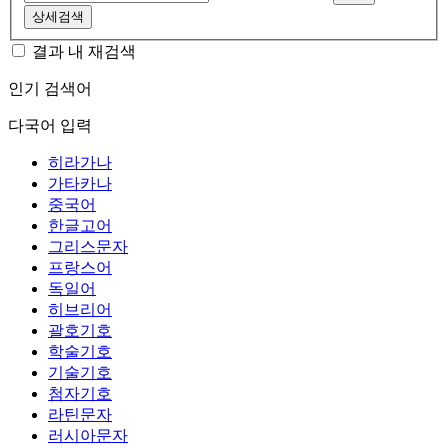
상세검색
결과 내 재검색
인기 검색어
다국어 입력
히라가나
가타카나
중국어
한글고어
그리스문자
프랑스어
독일어
히브리어
괄호기호
학술기호
기술기호
첨자기호
라틴문자
러시아문자