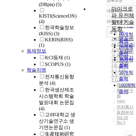
정확도순
(DBpia)
(5)
마이크로
내림차순
정확도
파 유전체
KISTI(ScienceON)
순
(4)
10개씩 출력
필터 기술
내림차
인기도
한국학술정보
동향
순
조회
(KISS)
(3)
10개씩
연도순
김태홍
,
박정
KERIS(RISS)
출력
래
,
이석진
제목순
,
이
(1)
20개씩
상석
,
최태
등재정보
저자순
출력
구
,
Kim
,
KCI등재
(1)
발행기
30개씩
T.H.
,
Park,
관순
SCOPUS
(1)
J.R.
,
Lee,
출력
학술지명
S.J.
,
Lee,
50개씩
S.S.
,
Choy,
전자통신동향
출력
T.
G.
분석
(4)
100개씩
한국전자
한국생산제조
통신연구
출력
시스템학회 학술
원
1995
발표대회 논문집
전자통신
(4)
동향분석
고려대학교 생
Vol.10
산기술연구소 생
No.3
기연논문집
(1)
生産技術硏究