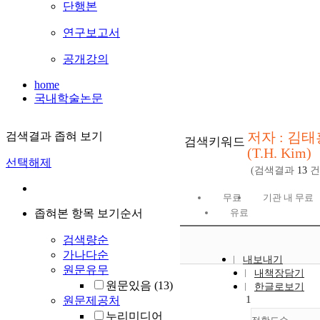
단행본
연구보고서
공개강의
home
국내학술논문
저자 : 김태
검색결과 좁혀 보기
검색키워드
(T.H. Kim)
선택해제
(검색결과
13
건
무료
기관 내 무료
좁혀본 항목 보기순서
유료
검색량순
가나다순
내보내기
원문유무
내책장담기
원문있음
(13)
한글로보기
1
원문제공처
누리미디어