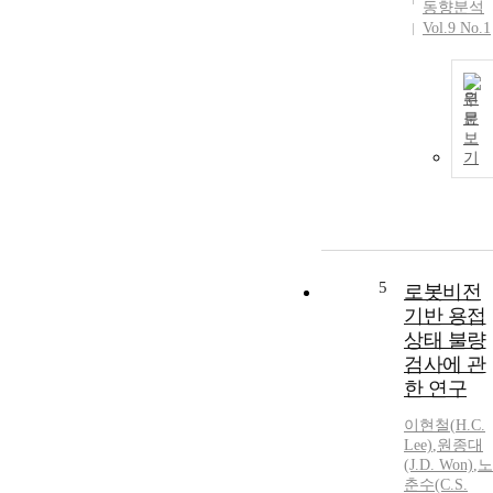
동향분석
Vol.9 No.1
원
문
보
기
5
로봇비전
기반 용접
상태 불량
검사에 관
한 연구
이현철(
H.
C.
Lee)
,
원종대
(J.D. Won)
,
노
춘수(C.S.