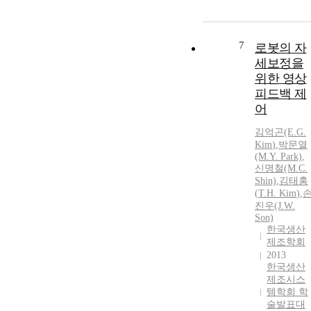
7
로봇의 자
세보정을
위한 영상
피드백 제
어
김억곤(E.G.
Kim
)
,
박문열
(M.Y. Park)
,
신명철(M.C.
Shin)
,
김태홍
(
T.H.
Kim
)
,
진우(J.W.
Son)
한국생산
제조학회
2013
한국생산
제조시스
템학회 학
술발표대