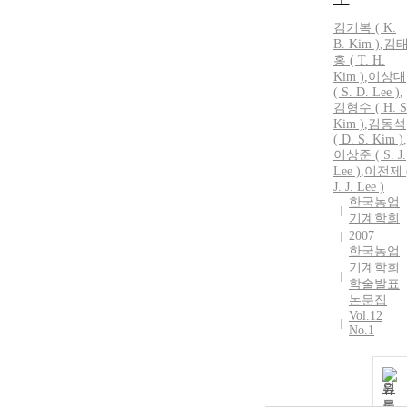
김기복 ( K.
B.
Kim
)
,
김
홍
(
T.
H.
Kim
)
,
이상대
( S. D. Lee )
,
김형수 (
H.
S
Kim
)
,
김동석
( D. S.
Kim
)
,
이상준 ( S. J.
Lee )
,
이전제 
J. J. Lee )
한국농업
기계학회
2007
한국농업
기계학회
학술발표
논문집
Vol.12
No.1
원
문