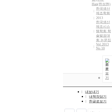
Han(한성현)
한국생산
제조학회
2013
한국생산
제조시스
템학회 학
술발표대
회 논문집
Vol.2013
No.10
원
문
보
기
내보내기
내책장담기
한글로보기