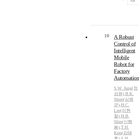
10
A Robust
Control of
Intelligent
Mobile
Robot for
Factory
Automation
S.W. Jung(정
성원)
,
B.K.
Shim(심병
균)
,
H.
C.
Lee(이현
철)
,
H.
B.
Shin(신행
봉)
,
T.H.
Kim
(
김태
홍
)
,
S.
H.