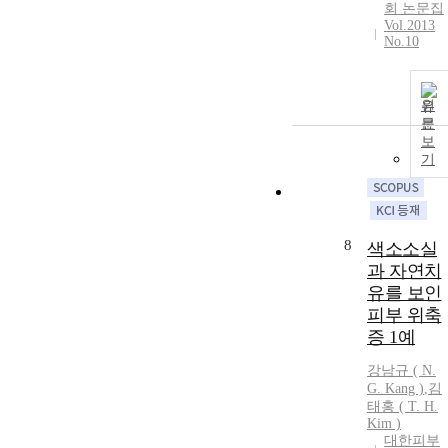
회 논문집
Vol.2013
No.10
원
문
보
기
8
색소소실
과 자연치
유를 보인
피부 위축
증 1예
강남규 ( N.
G. Kang )
,
김
태홍
(
T.
H.
Kim
)
대한피부