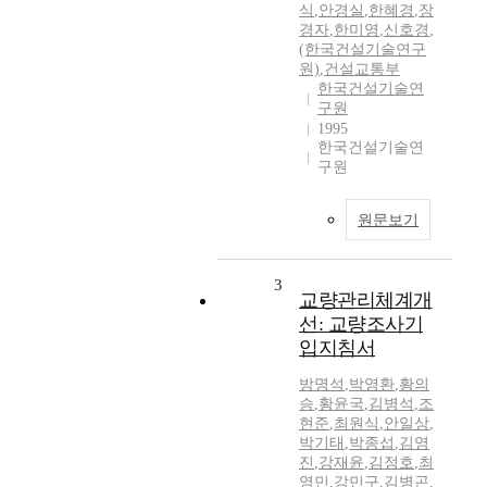
식
,
안경실
,
한혜경
,
장
경자
,
한미영
,
신호경
,
(한국건설기술연구
원)
,
건설교통부
한국건설기술연
구원
1995
한국건설기술연
구원
원문보기
3
교량관리체계개
선: 교량조사기
입지침서
방명석
,
박영환
,
황의
승
,
황윤국
,
김병석
,
조
현준
,
최원식
,
안일상
,
박기태
,
박종섭
,
김영
진
,
강재윤
,
김정호
,
최
영민
,
강민구
,
김병곤
,