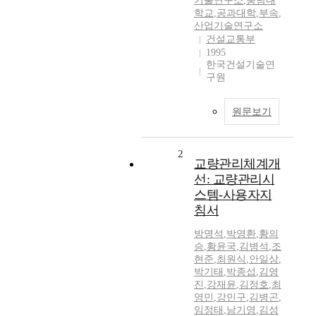
기술연구소
,
충남대
학교
,
공과대학
,
부속
,
산업기술연구소
건설교통부
1995
한국건설기술연
구원
원문보기
2
교량관리체계개
선: 교량관리시
스템-사용자지
침서
방명석
,
박영환
,
황의
승
,
황윤국
,
김병석
,
조
현준
,
최원식
,
안일상
,
박기태
,
박종섭
,
김영
진
,
강재윤
,
김정호
,
최
영민
,
강민구
,
김병곤
,
임정태
,
남기영
,
김성