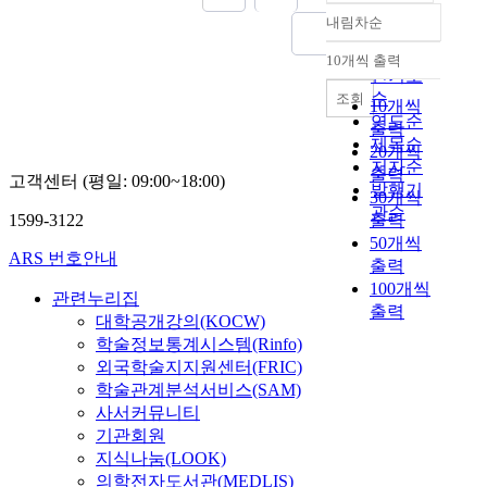
내림차순
정확도
순
10개씩 출력
내림차순
인기도
순
조회
10개씩
연도순
출력
제목순
20개씩
저자순
출력
고객센터 (평일: 09:00~18:00)
발행기
30개씩
관순
1599-3122
출력
50개씩
ARS 번호안내
출력
100개씩
관련누리집
출력
대학공개강의(KOCW)
학술정보통계시스템(Rinfo)
외국학술지지원센터(FRIC)
학술관계분석서비스(SAM)
사서커뮤니티
기관회원
지식나눔(LOOK)
의학전자도서관(MEDLIS)