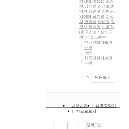
박기태
,
박종섭
,
김영
진
,
강재윤
,
김정호
,
최
영민
,
강민구
,
김병곤
,
임정태
,
남기영
,
김성
식
,
안경실
,
한혜경
,
장
경자
,
한미영
,
신호경
,
(한국건설기술연구
원)
,
건설교통부
한국건설기술연
구원
1995
한국건설기술연
구원
원문보기
내보내기
내책장담기
한글로보기
정확도순