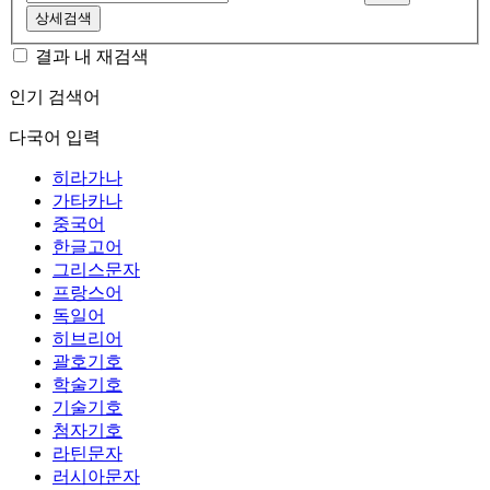
상세검색
결과 내 재검색
인기 검색어
다국어 입력
히라가나
가타카나
중국어
한글고어
그리스문자
프랑스어
독일어
히브리어
괄호기호
학술기호
기술기호
첨자기호
라틴문자
러시아문자