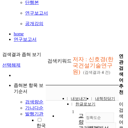
단행본
연구보고서
공개강의
home
연구보고서
검색결과 좁혀 보기
연
저자 : 신호경(한
검색키워드
관
국건설기술연구
선택해제
검
원)
(검색결과
4
건)
색
어
좁혀본 항목 보
추
기순서
천
내보내기
내책장담기
검색량순
이
한글로보기
가나다순
검
1
발행기관
교
색
정확도순
량
어
한국
내림차순