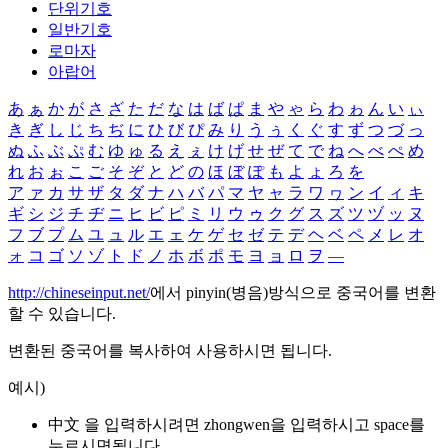
단위기호
일반기호
로마자
아랍어
あ
ぁ
か
が
さ
ざ
た
だ
な
は
ば
ぱ
ま
や
ゃ
ら
わ
ゎ
ん
い
ぃ
き
ぎ
し
じ
ち
ぢ
に
ひ
び
ぴ
み
り
う
ぅ
く
ぐ
す
ず
つ
づ
っ
ぬ
ふ
ぶ
ぷ
む
ゆ
ゅ
る
え
ぇ
け
げ
せ
ぜ
て
で
ね
へ
べ
ぺ
め
れ
お
ぉ
こ
ご
そ
ぞ
と
ど
の
ほ
ぼ
ぽ
も
よ
ょ
ろ
を
ア
ァ
カ
サ
ザ
タ
ダ
ナ
ハ
バ
パ
マ
ヤ
ャ
ラ
ワ
ヮ
ン
イ
ィ
キ
ギ
シ
ジ
チ
ヂ
ニ
ヒ
ビ
ピ
ミ
リ
ウ
ゥ
ク
グ
ス
ズ
ツ
ヅ
ッ
ヌ
フ
ブ
プ
ム
ユ
ュ
ル
エ
ェ
ケ
ゲ
セ
ゼ
テ
デ
ヘ
ベ
ペ
メ
レ
オ
ォ
コ
ゴ
ソ
ゾ
ト
ド
ノ
ホ
ボ
ポ
モ
ヨ
ョ
ロ
ヲ
―
http://chineseinput.net/
에서 pinyin(병음)방식으로 중국어를 변환
할 수 있습니다.
변환된 중국어를 복사하여 사용하시면 됩니다.
예시)
中文 을 입력하시려면
zhongwen
을 입력하시고 space를
누르시면됩니다.