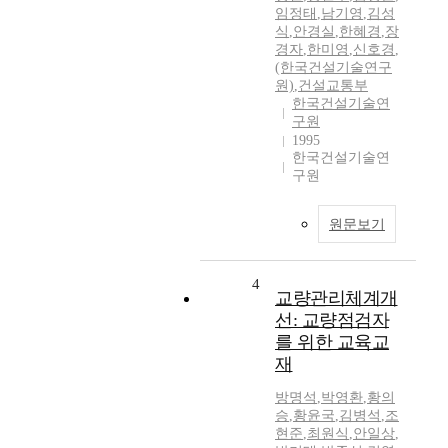
임정태
,
남기영
,
김성
식
,
안경실
,
한혜경
,
장
경자
,
한미영
,
신호경
,
(한국건설기술연구
원)
,
건설교통부
한국건설기술연
구원
1995
한국건설기술연
구원
원문보기
4
교량관리체계개
선: 교량점검자
를 위한 교육교
재
방명석
,
박영환
,
황의
승
,
황윤국
,
김병석
,
조
현준
,
최원식
,
안일상
,