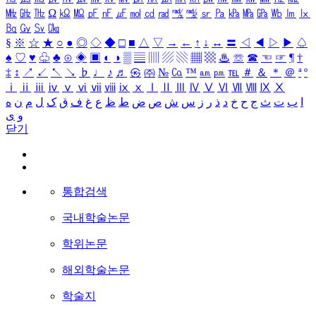
㎒
㎓
㎔
Ω
㏀
㏁
㎊
㎋
㎌
㏖
㏅
㎭
㎮
㎯
㏛
㎩
㎪
㎫
㎬
㏝
㏐
㏓
㏃
㏉
㏜
㏆
§
※
☆
★
○
●
◎
◇
◆
□
■
△
▽
→
←
↑
↓
↔
〓
◁
◀
▷
▶
♤
♠
♡
♥
♧
♣
⊙
◈
▣
◐
◑
▒
▤
▥
▨
▧
▦
▩
♨
☏
☎
☜
☞
¶
†
‡
↕
↗
↙
↖
↘
♭
♩
♪
♬
㉿
㈜
№
㏇
™
㏂
㏘
℡
＃
＆
＊
＠
ª
º
ⅰ
ⅱ
ⅲ
ⅳ
ⅴ
ⅵ
ⅶ
ⅷ
ⅸ
ⅹ
Ⅰ
Ⅱ
Ⅲ
Ⅳ
Ⅴ
Ⅵ
Ⅶ
Ⅷ
Ⅸ
Ⅹ
ا
ب
ت
ث
ج
ح
خ
د
ذ
ر
ز
س
ش
ص
ض
ط
ظ
ع
غ
ف
ق
ک
ل
م
ن
ه
و
ی
닫기
통합검색
국내학술논문
학위논문
해외학술논문
학술지