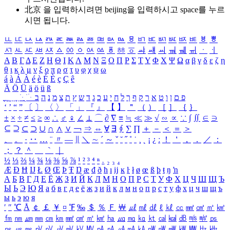
北京 을 입력하시려면
beijing
을 입력하시고 space를 누르
시면 됩니다.
ㅥ
ㅦ
ㅧ
ㅨ
ㅩ
ㅪ
ㅫ
ㅬ
ㅭ
ㅮ
ㅯ
ㅰ
ㅱ
ㅲ
ㅳ
ㅴ
ㅵ
ㅶ
ㅷ
ㅸ
ㅹ
ㅺ
ㅻ
ㅼ
ㅽ
ㅾ
ㅿ
ㆀ
ㆁ
ㆂ
ㆃ
ㆄ
ㆅ
ㆆ
ㆇ
ㆈ
ㆉ
ㆊ
ㆋ
ㆌ
ㆍ
ㆎ
Α
Β
Γ
Δ
Ε
Ζ
Η
Θ
Ι
Κ
Λ
Μ
Ν
Ξ
Ο
Π
Ρ
Σ
Τ
Υ
Φ
Χ
Ψ
Ω
α
β
γ
δ
ε
ζ
η
θ
ι
κ
λ
μ
ν
ξ
ο
π
ρ
σ
τ
υ
φ
χ
ψ
ω
á
à
Á
À
é
è
É
È
ç
Ç
ê
Ä
Ö
Ü
ä
ö
ü
ß
ְ
ֳ
ֲ
ֱ
ָ
ַ
ֵ
ֶ
ִ
ֹ
ּ
ֻ
ׂ
ׁ
ּ
ב
ה
נ
מ
צ
ת
ץ
ש
ד
ג
כ
ע
י
ח
ל
ך
ף
ק
ר
א
ט
ו
ן
ם
פ
‘
’
“
”
〔
〕
〈
〉
「
」
『
』
【
】
＂
（
）
［
］
｛
｝
±
×
÷
≠
≤
≥
∞
∴
♂
♀
∠
⊥
⌒
∂
∇
≡
≒
≪
≫
√
∽
∝
∵
∫
∬
∈
∋
⊆
⊇
⊂
⊃
∪
∩
∧
∨
￢
⇒
⇔
∀
∃
∮
∑
∏
＋
－
＜
＝
＞
、
。
·
‥
…
¨
〃
―
∥
＼
∼
´
～
ˇ
˘
˝
˚
˙
¸
˛
¡
¿
ː
！
＇
，
．
／
：
；
？
＾
＿
｀
｜
½
⅓
⅔
¼
¾
⅛
⅜
⅝
⅞
¹
²
³
⁴
ⁿ
₁
₂
₃
₄
Æ
Ð
Ħ
Ĳ
Ł
Ø
Œ
Þ
Ŧ
Ŋ
æ
đ
ð
ħ
ı
ĳ
ĸ
ŀ
ł
ø
œ
ß
þ
ŧ
ŋ
ŉ
А
Б
В
Г
Д
Е
Ё
Ж
З
И
Й
К
Л
М
Н
О
П
Р
С
Т
У
Ф
Х
Ц
Ч
Ш
Щ
Ъ
Ы
Ь
Э
Ю
Я
а
б
в
г
д
е
ё
ж
з
и
й
к
л
м
н
о
п
р
с
т
у
ф
х
ц
ч
ш
щ
ъ
ы
ь
э
ю
я
′
″
℃
Å
￠
￡
￥
¤
℉
‰
＄
％
Ｆ
￦
㎕
㎖
㎗
ℓ
㎘
㏄
㎣
㎤
㎥
㎦
㎙
㎚
㎛
㎜
㎝
㎞
㎟
㎠
㎡
㎢
㏊
㎍
㎎
㎏
㏏
㎈
㎉
㏈
㎧
㎨
㎰
㎱
㎲
㎳
㎴
㎵
㎶
㎷
㎸
㎹
㎀
㎁
㎂
㎃
㎄
㎺
㎻
㎽
㎾
㎿
㎐
㎑