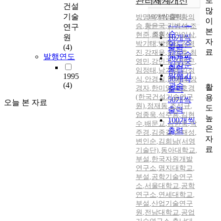
관리체계개선
로
정확도
건설
많
순
기술
10개씩 출력
방명석
,
박영환
,
황의
내림차순
이
인기도
승
,
황윤국
,
김병석
,
조
연구
본
순
조회
현준
,
최원식
,
안일상
,
원
10개씩
자
박기태
,
박종섭
연도순
,
김영
(4)
출력
료
진
,
강재윤
,
김정호
,
최
제목순
발행연도
20개씩
영민
,
강민구
,
김병곤
,
저자순
출력
임정태
,
남기영
,
김성
발행기
1995
30개씩
식
,
안경실
,
한혜경
,
장
(4)
관순
활
경자
,
한미영
,
신호경
출력
용
(한국건설기술연구
50개씩
오늘 본 자료
원)
,
정재동
,
조선규
,
도
출력
엄종욱
,
석주용
,
김현
높
100개씩
수
,
배문교
,
김한욱
,
박
은
출력
주경
,
김종길
,
손재성
,
자
변인순
,
김희남(서영
료
기술단)
,
동아대학교
,
부설
,
한국자원개발
연구소
,
명지대학교
,
부설
,
공학기술연구
소
,
서울대학교
,
공학
연구소
,
연세대학교
,
부설
,
산업기술연구
원
,
전남대학교
,
공업