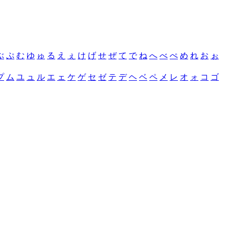
ぶ
ぷ
む
ゆ
ゅ
る
え
ぇ
け
げ
せ
ぜ
て
で
ね
へ
べ
ぺ
め
れ
お
ぉ
プ
ム
ユ
ュ
ル
エ
ェ
ケ
ゲ
セ
ゼ
テ
デ
ヘ
ベ
ペ
メ
レ
オ
ォ
コ
ゴ