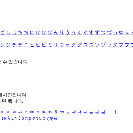
ぎ
し
じ
ち
ぢ
に
ひ
び
ぴ
み
り
う
ぅ
く
ぐ
す
ず
つ
づ
っ
ぬ
ふ
シ
ジ
チ
ヂ
ニ
ヒ
ビ
ピ
ミ
リ
ウ
ゥ
ク
グ
ス
ズ
ツ
ヅ
ッ
ヌ
フ
ブ
할 수 있습니다.
누르시면됩니다.
시면 됩니다.
ㅻ
ㅼ
ㅽ
ㅾ
ㅿ
ㆀ
ㆁ
ㆂ
ㆃ
ㆄ
ㆅ
ㆆ
ㆇ
ㆈ
ㆉ
ㆊ
ㆋ
ㆌ
ㆍ
ㆎ
θ
ι
κ
λ
μ
ν
ξ
ο
π
ρ
σ
τ
υ
φ
χ
ψ
ω