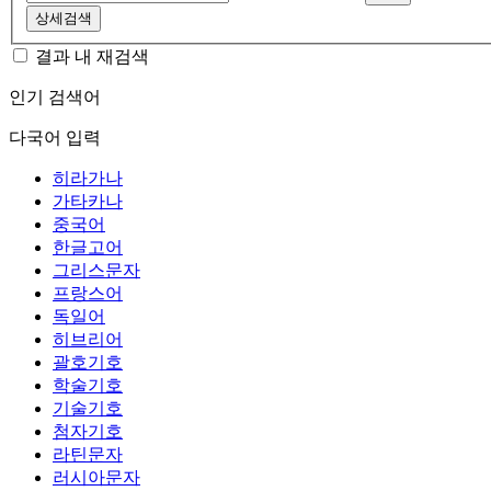
상세검색
결과 내 재검색
인기 검색어
다국어 입력
히라가나
가타카나
중국어
한글고어
그리스문자
프랑스어
독일어
히브리어
괄호기호
학술기호
기술기호
첨자기호
라틴문자
러시아문자