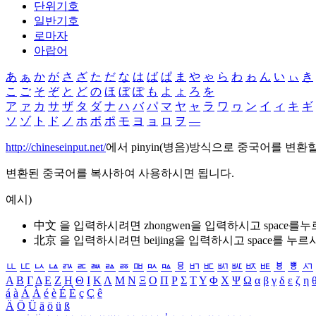
단위기호
일반기호
로마자
아랍어
あ
ぁ
か
が
さ
ざ
た
だ
な
は
ば
ぱ
ま
や
ゃ
ら
わ
ゎ
ん
い
ぃ
き
こ
ご
そ
ぞ
と
ど
の
ほ
ぼ
ぽ
も
よ
ょ
ろ
を
ア
ァ
カ
サ
ザ
タ
ダ
ナ
ハ
バ
パ
マ
ヤ
ャ
ラ
ワ
ヮ
ン
イ
ィ
キ
ギ
ソ
ゾ
ト
ド
ノ
ホ
ボ
ポ
モ
ヨ
ョ
ロ
ヲ
―
http://chineseinput.net/
에서 pinyin(병음)방식으로 중국어를 변환
변환된 중국어를 복사하여 사용하시면 됩니다.
예시)
中文 을 입력하시려면
zhongwen
을 입력하시고 space를
北京 을 입력하시려면
beijing
을 입력하시고 space를 누르
ㅥ
ㅦ
ㅧ
ㅨ
ㅩ
ㅪ
ㅫ
ㅬ
ㅭ
ㅮ
ㅯ
ㅰ
ㅱ
ㅲ
ㅳ
ㅴ
ㅵ
ㅶ
ㅷ
ㅸ
ㅹ
ㅺ
Α
Β
Γ
Δ
Ε
Ζ
Η
Θ
Ι
Κ
Λ
Μ
Ν
Ξ
Ο
Π
Ρ
Σ
Τ
Υ
Φ
Χ
Ψ
Ω
α
β
γ
δ
ε
ζ
η
á
à
Á
À
é
è
É
È
ç
Ç
ê
Ä
Ö
Ü
ä
ö
ü
ß