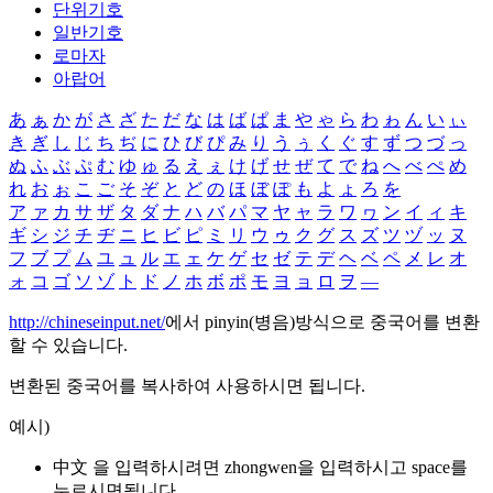
단위기호
일반기호
로마자
아랍어
あ
ぁ
か
が
さ
ざ
た
だ
な
は
ば
ぱ
ま
や
ゃ
ら
わ
ゎ
ん
い
ぃ
き
ぎ
し
じ
ち
ぢ
に
ひ
び
ぴ
み
り
う
ぅ
く
ぐ
す
ず
つ
づ
っ
ぬ
ふ
ぶ
ぷ
む
ゆ
ゅ
る
え
ぇ
け
げ
せ
ぜ
て
で
ね
へ
べ
ぺ
め
れ
お
ぉ
こ
ご
そ
ぞ
と
ど
の
ほ
ぼ
ぽ
も
よ
ょ
ろ
を
ア
ァ
カ
サ
ザ
タ
ダ
ナ
ハ
バ
パ
マ
ヤ
ャ
ラ
ワ
ヮ
ン
イ
ィ
キ
ギ
シ
ジ
チ
ヂ
ニ
ヒ
ビ
ピ
ミ
リ
ウ
ゥ
ク
グ
ス
ズ
ツ
ヅ
ッ
ヌ
フ
ブ
プ
ム
ユ
ュ
ル
エ
ェ
ケ
ゲ
セ
ゼ
テ
デ
ヘ
ベ
ペ
メ
レ
オ
ォ
コ
ゴ
ソ
ゾ
ト
ド
ノ
ホ
ボ
ポ
モ
ヨ
ョ
ロ
ヲ
―
http://chineseinput.net/
에서 pinyin(병음)방식으로 중국어를 변환
할 수 있습니다.
변환된 중국어를 복사하여 사용하시면 됩니다.
예시)
中文 을 입력하시려면
zhongwen
을 입력하시고 space를
누르시면됩니다.