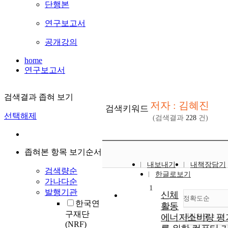
단행본
연구보고서
공개강의
home
연구보고서
검색결과 좁혀 보기
저자 : 김혜진
검색키워드
선택해제
(검색결과
228
건)
좁혀본 항목 보기순서
내보내기
내책장담기
검색량순
한글로보기
가나다순
1
발행기관
신체
정확도순
한국연
활동
구재단
에너지소비량 평
내림차순
정확
(NRF)