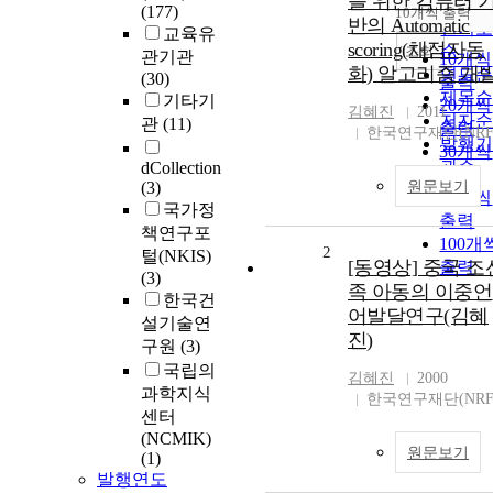
를 위한 컴퓨터 
순
(177)
10개씩 출력
내림차
반의 Automatic
인기
교육유
scoring(채점자동
순
조회
관기관
10개씩
화) 알고리즘 개
연도
(30)
출력
제목
기타기
20개씩
김혜진
2011
저자
관
(11)
출력
한국연구재단(NRF
발행
30개씩
관순
dCollection
출력
(3)
원문보기
50개씩
국가정
출력
책연구포
100개
2
털(NKIS)
[동영상] 중국 조
출력
(3)
족 아동의 이중언
한국건
어발달연구(김혜
설기술연
진)
구원
(3)
국립의
김혜진
2000
과학지식
한국연구재단(NRF
센터
(NCMIK)
원문보기
(1)
발행연도