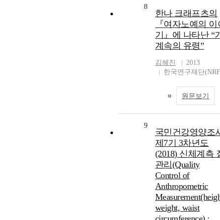
8
한나 크래프츠의
『여자노예의 이
기』에 나타난 “
계속의 유령”
김혜진
2013
한국연구재단(NRF
원문보기
9
국민건강영양조
제7기 3차년도
(2018) 신체계측 
관리(Quality
Control of
Anthropometric
Measurement(heigh
weight, waist
circumference) :