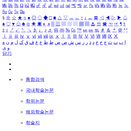
㎒
㎓
㎔
Ω
㏀
㏁
㎊
㎋
㎌
㏖
㏅
㎭
㎮
㎯
㏛
㎩
㎪
㎫
㎬
㏝
㏐
㏓
㏃
㏉
㏜
㏆
§
※
☆
★
○
●
◎
◇
◆
□
■
△
▽
→
←
↑
↓
↔
〓
◁
◀
▷
▶
♤
♠
♡
♥
♧
♣
⊙
◈
▣
◐
◑
▒
▤
▥
▨
▧
▦
▩
♨
☏
☎
☜
☞
¶
†
‡
↕
↗
↙
↖
↘
♭
♩
♪
♬
㉿
㈜
№
㏇
™
㏂
㏘
℡
＃
＆
＊
＠
ª
º
ⅰ
ⅱ
ⅲ
ⅳ
ⅴ
ⅵ
ⅶ
ⅷ
ⅸ
ⅹ
Ⅰ
Ⅱ
Ⅲ
Ⅳ
Ⅴ
Ⅵ
Ⅶ
Ⅷ
Ⅸ
Ⅹ
ا
ب
ت
ث
ج
ح
خ
د
ذ
ر
ز
س
ش
ص
ض
ط
ظ
ع
غ
ف
ق
ک
ل
م
ن
ه
و
ی
닫기
통합검색
국내학술논문
학위논문
해외학술논문
학술지