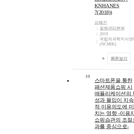
KNHANES
7(2018))
김혜진
질병관리본부
2019
국립의과학지식센
(NCMIK)
원문보기
10
스마트폰을 통한
패션제품쇼핑 시
애플리케이션의 
성과 몰입이 지속
적 이용의도에 미
치는 영향 -이용
쇼핑습관의 조절
과를 중심으로-