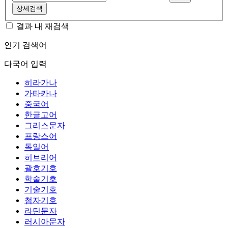
상세검색
결과 내 재검색
인기 검색어
다국어 입력
히라가나
가타카나
중국어
한글고어
그리스문자
프랑스어
독일어
히브리어
괄호기호
학술기호
기술기호
첨자기호
라틴문자
러시아문자