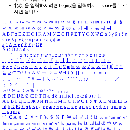
北京 을 입력하시려면
beijing
을 입력하시고 space를 누르
시면 됩니다.
ㅥ
ㅦ
ㅧ
ㅨ
ㅩ
ㅪ
ㅫ
ㅬ
ㅭ
ㅮ
ㅯ
ㅰ
ㅱ
ㅲ
ㅳ
ㅴ
ㅵ
ㅶ
ㅷ
ㅸ
ㅹ
ㅺ
ㅻ
ㅼ
ㅽ
ㅾ
ㅿ
ㆀ
ㆁ
ㆂ
ㆃ
ㆄ
ㆅ
ㆆ
ㆇ
ㆈ
ㆉ
ㆊ
ㆋ
ㆌ
ㆍ
ㆎ
Α
Β
Γ
Δ
Ε
Ζ
Η
Θ
Ι
Κ
Λ
Μ
Ν
Ξ
Ο
Π
Ρ
Σ
Τ
Υ
Φ
Χ
Ψ
Ω
α
β
γ
δ
ε
ζ
η
θ
ι
κ
λ
μ
ν
ξ
ο
π
ρ
σ
τ
υ
φ
χ
ψ
ω
á
à
Á
À
é
è
É
È
ç
Ç
ê
Ä
Ö
Ü
ä
ö
ü
ß
ְ
ֳ
ֲ
ֱ
ָ
ַ
ֵ
ֶ
ִ
ֹ
ּ
ֻ
ׂ
ׁ
ּ
ב
ה
נ
מ
צ
ת
ץ
ש
ד
ג
כ
ע
י
ח
ל
ך
ף
ק
ר
א
ט
ו
ן
ם
פ
‘
’
“
”
〔
〕
〈
〉
「
」
『
』
【
】
＂
（
）
［
］
｛
｝
±
×
÷
≠
≤
≥
∞
∴
♂
♀
∠
⊥
⌒
∂
∇
≡
≒
≪
≫
√
∽
∝
∵
∫
∬
∈
∋
⊆
⊇
⊂
⊃
∪
∩
∧
∨
￢
⇒
⇔
∀
∃
∮
∑
∏
＋
－
＜
＝
＞
、
。
·
‥
…
¨
〃
―
∥
＼
∼
´
～
ˇ
˘
˝
˚
˙
¸
˛
¡
¿
ː
！
＇
，
．
／
：
；
？
＾
＿
｀
｜
½
⅓
⅔
¼
¾
⅛
⅜
⅝
⅞
¹
²
³
⁴
ⁿ
₁
₂
₃
₄
Æ
Ð
Ħ
Ĳ
Ł
Ø
Œ
Þ
Ŧ
Ŋ
æ
đ
ð
ħ
ı
ĳ
ĸ
ŀ
ł
ø
œ
ß
þ
ŧ
ŋ
ŉ
А
Б
В
Г
Д
Е
Ё
Ж
З
И
Й
К
Л
М
Н
О
П
Р
С
Т
У
Ф
Х
Ц
Ч
Ш
Щ
Ъ
Ы
Ь
Э
Ю
Я
а
б
в
г
д
е
ё
ж
з
и
й
к
л
м
н
о
п
р
с
т
у
ф
х
ц
ч
ш
щ
ъ
ы
ь
э
ю
я
′
″
℃
Å
￠
￡
￥
¤
℉
‰
＄
％
Ｆ
￦
㎕
㎖
㎗
ℓ
㎘
㏄
㎣
㎤
㎥
㎦
㎙
㎚
㎛
㎜
㎝
㎞
㎟
㎠
㎡
㎢
㏊
㎍
㎎
㎏
㏏
㎈
㎉
㏈
㎧
㎨
㎰
㎱
㎲
㎳
㎴
㎵
㎶
㎷
㎸
㎹
㎀
㎁
㎂
㎃
㎄
㎺
㎻
㎽
㎾
㎿
㎐
㎑