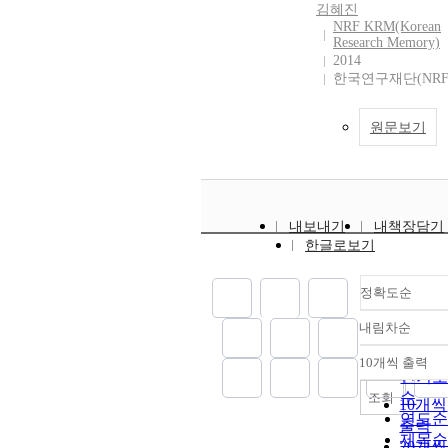
김혜진
NRF KRM(Korean
Research Memory)
2014
한국연구재단(NRF
원문보기
내보내기
내책장담기
한글로보기
정확도순
내림차순
정확
순
10개씩 출력
내림차
인기
순
조회
10개씩
연도
출력
제목
20개씩