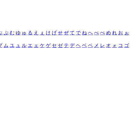
ぶ
ぷ
む
ゆ
ゅ
る
え
ぇ
け
げ
せ
ぜ
て
で
ね
へ
べ
ぺ
め
れ
お
ぉ
プ
ム
ユ
ュ
ル
エ
ェ
ケ
ゲ
セ
ゼ
テ
デ
ヘ
ベ
ペ
メ
レ
オ
ォ
コ
ゴ