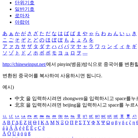
단위기호
일반기호
로마자
아랍어
あ
ぁ
か
が
さ
ざ
た
だ
な
は
ば
ぱ
ま
や
ゃ
ら
わ
ゎ
ん
い
ぃ
き
こ
ご
そ
ぞ
と
ど
の
ほ
ぼ
ぽ
も
よ
ょ
ろ
を
ア
ァ
カ
サ
ザ
タ
ダ
ナ
ハ
バ
パ
マ
ヤ
ャ
ラ
ワ
ヮ
ン
イ
ィ
キ
ギ
ソ
ゾ
ト
ド
ノ
ホ
ボ
ポ
モ
ヨ
ョ
ロ
ヲ
―
http://chineseinput.net/
에서 pinyin(병음)방식으로 중국어를 변환
변환된 중국어를 복사하여 사용하시면 됩니다.
예시)
中文 을 입력하시려면
zhongwen
을 입력하시고 space를
北京 을 입력하시려면
beijing
을 입력하시고 space를 누르
ㅥ
ㅦ
ㅧ
ㅨ
ㅩ
ㅪ
ㅫ
ㅬ
ㅭ
ㅮ
ㅯ
ㅰ
ㅱ
ㅲ
ㅳ
ㅴ
ㅵ
ㅶ
ㅷ
ㅸ
ㅹ
ㅺ
Α
Β
Γ
Δ
Ε
Ζ
Η
Θ
Ι
Κ
Λ
Μ
Ν
Ξ
Ο
Π
Ρ
Σ
Τ
Υ
Φ
Χ
Ψ
Ω
α
β
γ
δ
ε
ζ
η
á
à
Á
À
é
è
É
È
ç
Ç
ê
Ä
Ö
Ü
ä
ö
ü
ß