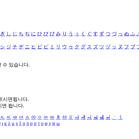
ぎ
し
じ
ち
ぢ
に
ひ
び
ぴ
み
り
う
ぅ
く
ぐ
す
ず
つ
づ
っ
ぬ
ふ
シ
ジ
チ
ヂ
ニ
ヒ
ビ
ピ
ミ
リ
ウ
ゥ
ク
グ
ス
ズ
ツ
ヅ
ッ
ヌ
フ
ブ
할 수 있습니다.
누르시면됩니다.
시면 됩니다.
ㅻ
ㅼ
ㅽ
ㅾ
ㅿ
ㆀ
ㆁ
ㆂ
ㆃ
ㆄ
ㆅ
ㆆ
ㆇ
ㆈ
ㆉ
ㆊ
ㆋ
ㆌ
ㆍ
ㆎ
θ
ι
κ
λ
μ
ν
ξ
ο
π
ρ
σ
τ
υ
φ
χ
ψ
ω