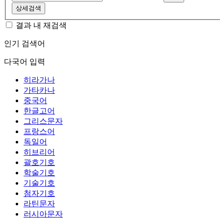
상세검색
결과 내 재검색
인기 검색어
다국어 입력
히라가나
가타카나
중국어
한글고어
그리스문자
프랑스어
독일어
히브리어
괄호기호
학술기호
기술기호
첨자기호
라틴문자
러시아문자