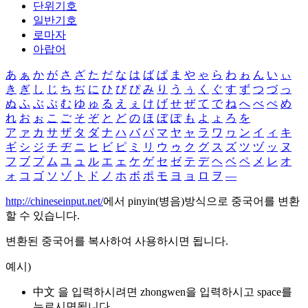
단위기호
일반기호
로마자
아랍어
あ
ぁ
か
が
さ
ざ
た
だ
な
は
ば
ぱ
ま
や
ゃ
ら
わ
ゎ
ん
い
ぃ
き
ぎ
し
じ
ち
ぢ
に
ひ
び
ぴ
み
り
う
ぅ
く
ぐ
す
ず
つ
づ
っ
ぬ
ふ
ぶ
ぷ
む
ゆ
ゅ
る
え
ぇ
け
げ
せ
ぜ
て
で
ね
へ
べ
ぺ
め
れ
お
ぉ
こ
ご
そ
ぞ
と
ど
の
ほ
ぼ
ぽ
も
よ
ょ
ろ
を
ア
ァ
カ
サ
ザ
タ
ダ
ナ
ハ
バ
パ
マ
ヤ
ャ
ラ
ワ
ヮ
ン
イ
ィ
キ
ギ
シ
ジ
チ
ヂ
ニ
ヒ
ビ
ピ
ミ
リ
ウ
ゥ
ク
グ
ス
ズ
ツ
ヅ
ッ
ヌ
フ
ブ
プ
ム
ユ
ュ
ル
エ
ェ
ケ
ゲ
セ
ゼ
テ
デ
ヘ
ベ
ペ
メ
レ
オ
ォ
コ
ゴ
ソ
ゾ
ト
ド
ノ
ホ
ボ
ポ
モ
ヨ
ョ
ロ
ヲ
―
http://chineseinput.net/
에서 pinyin(병음)방식으로 중국어를 변환
할 수 있습니다.
변환된 중국어를 복사하여 사용하시면 됩니다.
예시)
中文 을 입력하시려면
zhongwen
을 입력하시고 space를
누르시면됩니다.