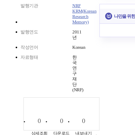
발행기관
NRF
KRM(Korean
나만을 위한
Research
Memory)
발행연도
2011
년
작성언어
Korean
자료형태
한
국
연
구
재
단
(NRF)
0
0
0
상세조회
다운로드
내보내기