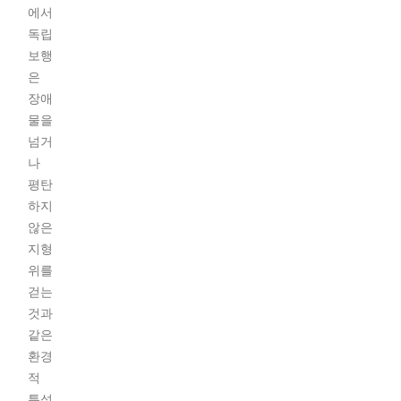
에서
독립
보행
은
장애
물을
넘거
나
평탄
하지
않은
지형
위를
걷는
것과
같은
환경
적
특성