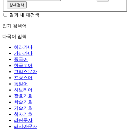
상세검색
결과 내 재검색
인기 검색어
다국어 입력
히라가나
가타카나
중국어
한글고어
그리스문자
프랑스어
독일어
히브리어
괄호기호
학술기호
기술기호
첨자기호
라틴문자
러시아문자