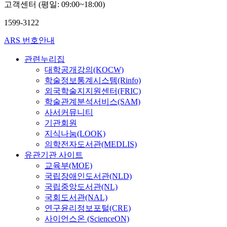
고객센터 (평일: 09:00~18:00)
1599-3122
ARS 번호안내
관련누리집
대학공개강의(KOCW)
학술정보통계시스템(Rinfo)
외국학술지지원센터(FRIC)
학술관계분석서비스(SAM)
사서커뮤니티
기관회원
지식나눔(LOOK)
의학전자도서관(MEDLIS)
유관기관 사이트
교육부(MOE)
국립장애인도서관(NLD)
국립중앙도서관(NL)
국회도서관(NAL)
연구윤리정보포털(CRE)
사이언스온 (ScienceON)