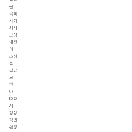
을
극복
하기
위해
보행
패턴
의
조정
을
필요
로
한
다.
따라
서
정상
적인
환경