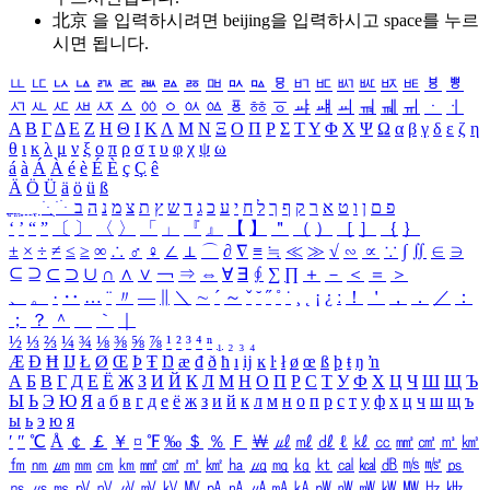
北京 을 입력하시려면
beijing
을 입력하시고 space를 누르
시면 됩니다.
ㅥ
ㅦ
ㅧ
ㅨ
ㅩ
ㅪ
ㅫ
ㅬ
ㅭ
ㅮ
ㅯ
ㅰ
ㅱ
ㅲ
ㅳ
ㅴ
ㅵ
ㅶ
ㅷ
ㅸ
ㅹ
ㅺ
ㅻ
ㅼ
ㅽ
ㅾ
ㅿ
ㆀ
ㆁ
ㆂ
ㆃ
ㆄ
ㆅ
ㆆ
ㆇ
ㆈ
ㆉ
ㆊ
ㆋ
ㆌ
ㆍ
ㆎ
Α
Β
Γ
Δ
Ε
Ζ
Η
Θ
Ι
Κ
Λ
Μ
Ν
Ξ
Ο
Π
Ρ
Σ
Τ
Υ
Φ
Χ
Ψ
Ω
α
β
γ
δ
ε
ζ
η
θ
ι
κ
λ
μ
ν
ξ
ο
π
ρ
σ
τ
υ
φ
χ
ψ
ω
á
à
Á
À
é
è
É
È
ç
Ç
ê
Ä
Ö
Ü
ä
ö
ü
ß
ְ
ֳ
ֲ
ֱ
ָ
ַ
ֵ
ֶ
ִ
ֹ
ּ
ֻ
ׂ
ׁ
ּ
ב
ה
נ
מ
צ
ת
ץ
ש
ד
ג
כ
ע
י
ח
ל
ך
ף
ק
ר
א
ט
ו
ן
ם
פ
‘
’
“
”
〔
〕
〈
〉
「
」
『
』
【
】
＂
（
）
［
］
｛
｝
±
×
÷
≠
≤
≥
∞
∴
♂
♀
∠
⊥
⌒
∂
∇
≡
≒
≪
≫
√
∽
∝
∵
∫
∬
∈
∋
⊆
⊇
⊂
⊃
∪
∩
∧
∨
￢
⇒
⇔
∀
∃
∮
∑
∏
＋
－
＜
＝
＞
、
。
·
‥
…
¨
〃
―
∥
＼
∼
´
～
ˇ
˘
˝
˚
˙
¸
˛
¡
¿
ː
！
＇
，
．
／
：
；
？
＾
＿
｀
｜
½
⅓
⅔
¼
¾
⅛
⅜
⅝
⅞
¹
²
³
⁴
ⁿ
₁
₂
₃
₄
Æ
Ð
Ħ
Ĳ
Ł
Ø
Œ
Þ
Ŧ
Ŋ
æ
đ
ð
ħ
ı
ĳ
ĸ
ŀ
ł
ø
œ
ß
þ
ŧ
ŋ
ŉ
А
Б
В
Г
Д
Е
Ё
Ж
З
И
Й
К
Л
М
Н
О
П
Р
С
Т
У
Ф
Х
Ц
Ч
Ш
Щ
Ъ
Ы
Ь
Э
Ю
Я
а
б
в
г
д
е
ё
ж
з
и
й
к
л
м
н
о
п
р
с
т
у
ф
х
ц
ч
ш
щ
ъ
ы
ь
э
ю
я
′
″
℃
Å
￠
￡
￥
¤
℉
‰
＄
％
Ｆ
￦
㎕
㎖
㎗
ℓ
㎘
㏄
㎣
㎤
㎥
㎦
㎙
㎚
㎛
㎜
㎝
㎞
㎟
㎠
㎡
㎢
㏊
㎍
㎎
㎏
㏏
㎈
㎉
㏈
㎧
㎨
㎰
㎱
㎲
㎳
㎴
㎵
㎶
㎷
㎸
㎹
㎀
㎁
㎂
㎃
㎄
㎺
㎻
㎽
㎾
㎿
㎐
㎑