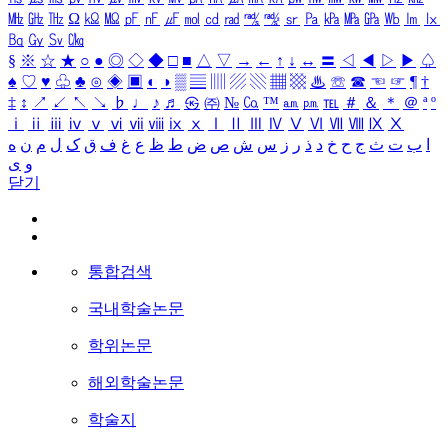
㎒
㎓
㎔
Ω
㏀
㏁
㎊
㎋
㎌
㏖
㏅
㎭
㎮
㎯
㏛
㎩
㎪
㎫
㎬
㏝
㏐
㏓
㏃
㏉
㏜
㏆
§
※
☆
★
○
●
◎
◇
◆
□
■
△
▽
→
←
↑
↓
↔
〓
◁
◀
▷
▶
♤
♠
♡
♥
♧
♣
⊙
◈
▣
◐
◑
▒
▤
▥
▨
▧
▦
▩
♨
☏
☎
☜
☞
¶
†
‡
↕
↗
↙
↖
↘
♭
♩
♪
♬
㉿
㈜
№
㏇
™
㏂
㏘
℡
＃
＆
＊
＠
ª
º
ⅰ
ⅱ
ⅲ
ⅳ
ⅴ
ⅵ
ⅶ
ⅷ
ⅸ
ⅹ
Ⅰ
Ⅱ
Ⅲ
Ⅳ
Ⅴ
Ⅵ
Ⅶ
Ⅷ
Ⅸ
Ⅹ
ا
ب
ت
ث
ج
ح
خ
د
ذ
ر
ز
س
ش
ص
ض
ط
ظ
ع
غ
ف
ق
ک
ل
م
ن
ه
و
ی
닫기
통합검색
국내학술논문
학위논문
해외학술논문
학술지