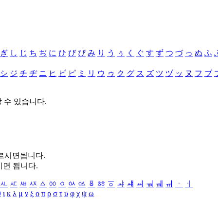
ぎ
し
じ
ち
ぢ
に
ひ
び
ぴ
み
り
う
ぅ
く
ぐ
す
ず
つ
づ
っ
ぬ
ふ
シ
ジ
チ
ヂ
ニ
ヒ
ビ
ピ
ミ
リ
ウ
ゥ
ク
グ
ス
ズ
ツ
ヅ
ッ
ヌ
フ
ブ
할 수 있습니다.
누르시면됩니다.
시면 됩니다.
ㅻ
ㅼ
ㅽ
ㅾ
ㅿ
ㆀ
ㆁ
ㆂ
ㆃ
ㆄ
ㆅ
ㆆ
ㆇ
ㆈ
ㆉ
ㆊ
ㆋ
ㆌ
ㆍ
ㆎ
θ
ι
κ
λ
μ
ν
ξ
ο
π
ρ
σ
τ
υ
φ
χ
ψ
ω