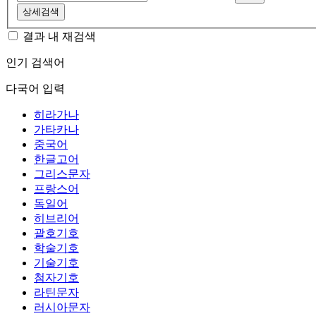
상세검색
결과 내 재검색
인기 검색어
다국어 입력
히라가나
가타카나
중국어
한글고어
그리스문자
프랑스어
독일어
히브리어
괄호기호
학술기호
기술기호
첨자기호
라틴문자
러시아문자