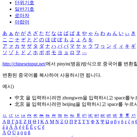
단위기호
일반기호
로마자
아랍어
あ
ぁ
か
が
さ
ざ
た
だ
な
は
ば
ぱ
ま
や
ゃ
ら
わ
ゎ
ん
い
ぃ
き
こ
ご
そ
ぞ
と
ど
の
ほ
ぼ
ぽ
も
よ
ょ
ろ
を
ア
ァ
カ
サ
ザ
タ
ダ
ナ
ハ
バ
パ
マ
ヤ
ャ
ラ
ワ
ヮ
ン
イ
ィ
キ
ギ
ソ
ゾ
ト
ド
ノ
ホ
ボ
ポ
モ
ヨ
ョ
ロ
ヲ
―
http://chineseinput.net/
에서 pinyin(병음)방식으로 중국어를 변환
변환된 중국어를 복사하여 사용하시면 됩니다.
예시)
中文 을 입력하시려면
zhongwen
을 입력하시고 space를
北京 을 입력하시려면
beijing
을 입력하시고 space를 누르
ㅥ
ㅦ
ㅧ
ㅨ
ㅩ
ㅪ
ㅫ
ㅬ
ㅭ
ㅮ
ㅯ
ㅰ
ㅱ
ㅲ
ㅳ
ㅴ
ㅵ
ㅶ
ㅷ
ㅸ
ㅹ
ㅺ
Α
Β
Γ
Δ
Ε
Ζ
Η
Θ
Ι
Κ
Λ
Μ
Ν
Ξ
Ο
Π
Ρ
Σ
Τ
Υ
Φ
Χ
Ψ
Ω
α
β
γ
δ
ε
ζ
η
á
à
Á
À
é
è
É
È
ç
Ç
ê
Ä
Ö
Ü
ä
ö
ü
ß