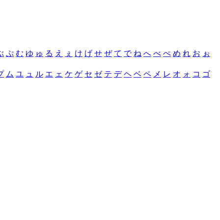
ぶ
ぷ
む
ゆ
ゅ
る
え
ぇ
け
げ
せ
ぜ
て
で
ね
へ
べ
ぺ
め
れ
お
ぉ
プ
ム
ユ
ュ
ル
エ
ェ
ケ
ゲ
セ
ゼ
テ
デ
ヘ
ベ
ペ
メ
レ
オ
ォ
コ
ゴ