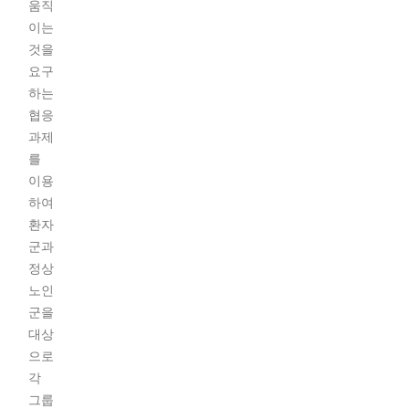
움직
이는
것을
요구
하는
협응
과제
를
이용
하여
환자
군과
정상
노인
군을
대상
으로
각
그룹