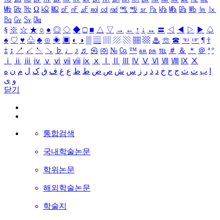
㎒
㎓
㎔
Ω
㏀
㏁
㎊
㎋
㎌
㏖
㏅
㎭
㎮
㎯
㏛
㎩
㎪
㎫
㎬
㏝
㏐
㏓
㏃
㏉
㏜
㏆
§
※
☆
★
○
●
◎
◇
◆
□
■
△
▽
→
←
↑
↓
↔
〓
◁
◀
▷
▶
♤
♠
♡
♥
♧
♣
⊙
◈
▣
◐
◑
▒
▤
▥
▨
▧
▦
▩
♨
☏
☎
☜
☞
¶
†
‡
↕
↗
↙
↖
↘
♭
♩
♪
♬
㉿
㈜
№
㏇
™
㏂
㏘
℡
＃
＆
＊
＠
ª
º
ⅰ
ⅱ
ⅲ
ⅳ
ⅴ
ⅵ
ⅶ
ⅷ
ⅸ
ⅹ
Ⅰ
Ⅱ
Ⅲ
Ⅳ
Ⅴ
Ⅵ
Ⅶ
Ⅷ
Ⅸ
Ⅹ
ا
ب
ت
ث
ج
ح
خ
د
ذ
ر
ز
س
ش
ص
ض
ط
ظ
ع
غ
ف
ق
ک
ل
م
ن
ه
و
ی
닫기
통합검색
국내학술논문
학위논문
해외학술논문
학술지