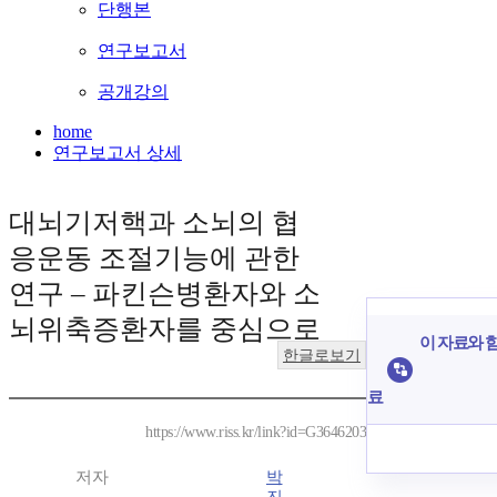
단행본
연구보고서
공개강의
home
연구보고서 상세
대뇌기저핵과 소뇌의 협
응운동 조절기능에 관한
연구 – 파킨슨병환자와 소
뇌위축증환자를 중심으로
이 자료와 함
한글로보기
료
https://www.riss.kr/link?id=G3646203
저자
박