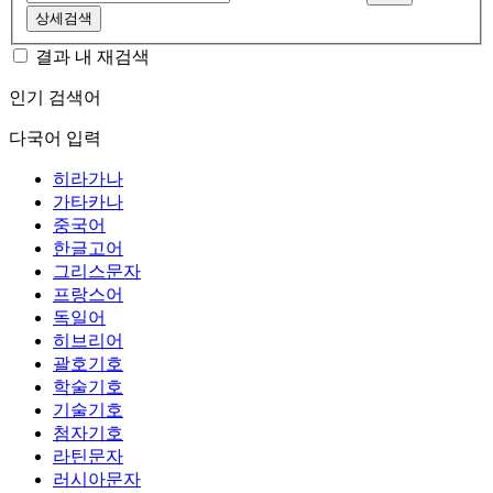
상세검색
결과 내 재검색
인기 검색어
다국어 입력
히라가나
가타카나
중국어
한글고어
그리스문자
프랑스어
독일어
히브리어
괄호기호
학술기호
기술기호
첨자기호
라틴문자
러시아문자