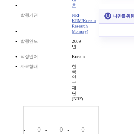
진
훈
발행기관
NRF
나만을 위한
KRM(Korean
Research
Memory)
발행연도
2009
년
작성언어
Korean
자료형태
한
국
연
구
재
단
(NRF)
0
0
0