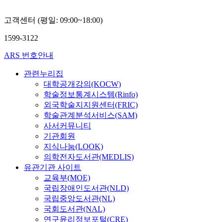
고객센터 (평일: 09:00~18:00)
1599-3122
ARS 번호안내
관련누리집
대학공개강의(KOCW)
학술정보통계시스템(Rinfo)
외국학술지지원센터(FRIC)
학술관계분석서비스(SAM)
사서커뮤니티
기관회원
지식나눔(LOOK)
의학전자도서관(MEDLIS)
유관기관 사이트
교육부(MOE)
국립장애인도서관(NLD)
국립중앙도서관(NL)
국회도서관(NAL)
연구윤리정보포털(CRE)