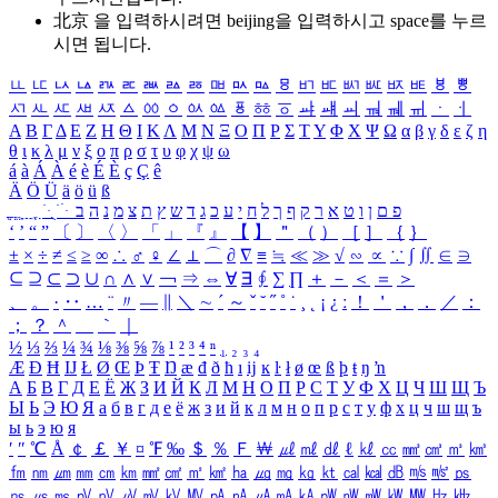
北京 을 입력하시려면
beijing
을 입력하시고 space를 누르
시면 됩니다.
ㅥ
ㅦ
ㅧ
ㅨ
ㅩ
ㅪ
ㅫ
ㅬ
ㅭ
ㅮ
ㅯ
ㅰ
ㅱ
ㅲ
ㅳ
ㅴ
ㅵ
ㅶ
ㅷ
ㅸ
ㅹ
ㅺ
ㅻ
ㅼ
ㅽ
ㅾ
ㅿ
ㆀ
ㆁ
ㆂ
ㆃ
ㆄ
ㆅ
ㆆ
ㆇ
ㆈ
ㆉ
ㆊ
ㆋ
ㆌ
ㆍ
ㆎ
Α
Β
Γ
Δ
Ε
Ζ
Η
Θ
Ι
Κ
Λ
Μ
Ν
Ξ
Ο
Π
Ρ
Σ
Τ
Υ
Φ
Χ
Ψ
Ω
α
β
γ
δ
ε
ζ
η
θ
ι
κ
λ
μ
ν
ξ
ο
π
ρ
σ
τ
υ
φ
χ
ψ
ω
á
à
Á
À
é
è
É
È
ç
Ç
ê
Ä
Ö
Ü
ä
ö
ü
ß
ְ
ֳ
ֲ
ֱ
ָ
ַ
ֵ
ֶ
ִ
ֹ
ּ
ֻ
ׂ
ׁ
ּ
ב
ה
נ
מ
צ
ת
ץ
ש
ד
ג
כ
ע
י
ח
ל
ך
ף
ק
ר
א
ט
ו
ן
ם
פ
‘
’
“
”
〔
〕
〈
〉
「
」
『
』
【
】
＂
（
）
［
］
｛
｝
±
×
÷
≠
≤
≥
∞
∴
♂
♀
∠
⊥
⌒
∂
∇
≡
≒
≪
≫
√
∽
∝
∵
∫
∬
∈
∋
⊆
⊇
⊂
⊃
∪
∩
∧
∨
￢
⇒
⇔
∀
∃
∮
∑
∏
＋
－
＜
＝
＞
、
。
·
‥
…
¨
〃
―
∥
＼
∼
´
～
ˇ
˘
˝
˚
˙
¸
˛
¡
¿
ː
！
＇
，
．
／
：
；
？
＾
＿
｀
｜
½
⅓
⅔
¼
¾
⅛
⅜
⅝
⅞
¹
²
³
⁴
ⁿ
₁
₂
₃
₄
Æ
Ð
Ħ
Ĳ
Ł
Ø
Œ
Þ
Ŧ
Ŋ
æ
đ
ð
ħ
ı
ĳ
ĸ
ŀ
ł
ø
œ
ß
þ
ŧ
ŋ
ŉ
А
Б
В
Г
Д
Е
Ё
Ж
З
И
Й
К
Л
М
Н
О
П
Р
С
Т
У
Ф
Х
Ц
Ч
Ш
Щ
Ъ
Ы
Ь
Э
Ю
Я
а
б
в
г
д
е
ё
ж
з
и
й
к
л
м
н
о
п
р
с
т
у
ф
х
ц
ч
ш
щ
ъ
ы
ь
э
ю
я
′
″
℃
Å
￠
￡
￥
¤
℉
‰
＄
％
Ｆ
￦
㎕
㎖
㎗
ℓ
㎘
㏄
㎣
㎤
㎥
㎦
㎙
㎚
㎛
㎜
㎝
㎞
㎟
㎠
㎡
㎢
㏊
㎍
㎎
㎏
㏏
㎈
㎉
㏈
㎧
㎨
㎰
㎱
㎲
㎳
㎴
㎵
㎶
㎷
㎸
㎹
㎀
㎁
㎂
㎃
㎄
㎺
㎻
㎽
㎾
㎿
㎐
㎑