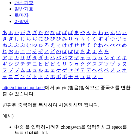
단위기호
일반기호
로마자
아랍어
あ
ぁ
か
が
さ
ざ
た
だ
な
は
ば
ぱ
ま
や
ゃ
ら
わ
ゎ
ん
い
ぃ
き
ぎ
し
じ
ち
ぢ
に
ひ
び
ぴ
み
り
う
ぅ
く
ぐ
す
ず
つ
づ
っ
ぬ
ふ
ぶ
ぷ
む
ゆ
ゅ
る
え
ぇ
け
げ
せ
ぜ
て
で
ね
へ
べ
ぺ
め
れ
お
ぉ
こ
ご
そ
ぞ
と
ど
の
ほ
ぼ
ぽ
も
よ
ょ
ろ
を
ア
ァ
カ
サ
ザ
タ
ダ
ナ
ハ
バ
パ
マ
ヤ
ャ
ラ
ワ
ヮ
ン
イ
ィ
キ
ギ
シ
ジ
チ
ヂ
ニ
ヒ
ビ
ピ
ミ
リ
ウ
ゥ
ク
グ
ス
ズ
ツ
ヅ
ッ
ヌ
フ
ブ
プ
ム
ユ
ュ
ル
エ
ェ
ケ
ゲ
セ
ゼ
テ
デ
ヘ
ベ
ペ
メ
レ
オ
ォ
コ
ゴ
ソ
ゾ
ト
ド
ノ
ホ
ボ
ポ
モ
ヨ
ョ
ロ
ヲ
―
http://chineseinput.net/
에서 pinyin(병음)방식으로 중국어를 변환
할 수 있습니다.
변환된 중국어를 복사하여 사용하시면 됩니다.
예시)
中文 을 입력하시려면
zhongwen
을 입력하시고 space를
누르시면됩니다.