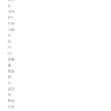
는
크게
4가
지로
나눌
수
있
다.
(1)
양팔
을
동일
한
시․
공간
적
특성
으로