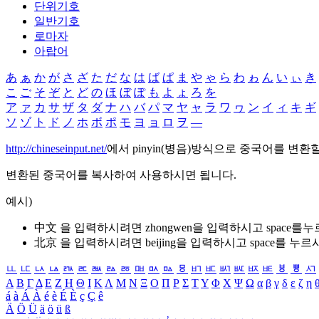
단위기호
일반기호
로마자
아랍어
あ
ぁ
か
が
さ
ざ
た
だ
な
は
ば
ぱ
ま
や
ゃ
ら
わ
ゎ
ん
い
ぃ
き
こ
ご
そ
ぞ
と
ど
の
ほ
ぼ
ぽ
も
よ
ょ
ろ
を
ア
ァ
カ
サ
ザ
タ
ダ
ナ
ハ
バ
パ
マ
ヤ
ャ
ラ
ワ
ヮ
ン
イ
ィ
キ
ギ
ソ
ゾ
ト
ド
ノ
ホ
ボ
ポ
モ
ヨ
ョ
ロ
ヲ
―
http://chineseinput.net/
에서 pinyin(병음)방식으로 중국어를 변환
변환된 중국어를 복사하여 사용하시면 됩니다.
예시)
中文 을 입력하시려면
zhongwen
을 입력하시고 space를
北京 을 입력하시려면
beijing
을 입력하시고 space를 누르
ㅥ
ㅦ
ㅧ
ㅨ
ㅩ
ㅪ
ㅫ
ㅬ
ㅭ
ㅮ
ㅯ
ㅰ
ㅱ
ㅲ
ㅳ
ㅴ
ㅵ
ㅶ
ㅷ
ㅸ
ㅹ
ㅺ
Α
Β
Γ
Δ
Ε
Ζ
Η
Θ
Ι
Κ
Λ
Μ
Ν
Ξ
Ο
Π
Ρ
Σ
Τ
Υ
Φ
Χ
Ψ
Ω
α
β
γ
δ
ε
ζ
η
á
à
Á
À
é
è
É
È
ç
Ç
ê
Ä
Ö
Ü
ä
ö
ü
ß