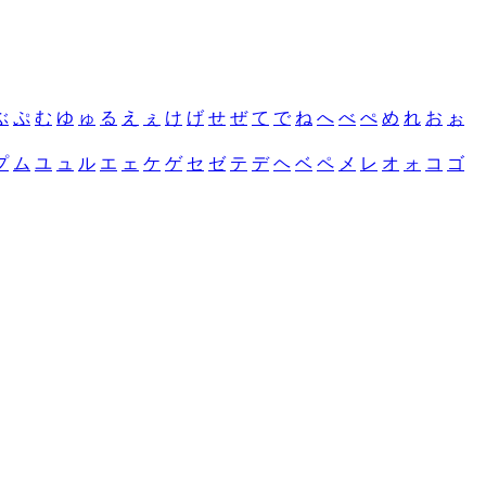
ぶ
ぷ
む
ゆ
ゅ
る
え
ぇ
け
げ
せ
ぜ
て
で
ね
へ
べ
ぺ
め
れ
お
ぉ
プ
ム
ユ
ュ
ル
エ
ェ
ケ
ゲ
セ
ゼ
テ
デ
ヘ
ベ
ペ
メ
レ
オ
ォ
コ
ゴ