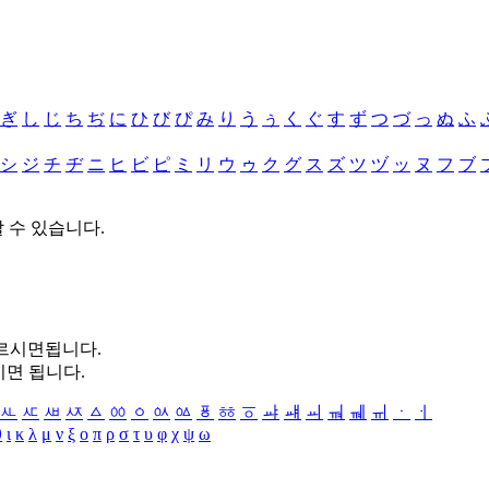
ぎ
し
じ
ち
ぢ
に
ひ
び
ぴ
み
り
う
ぅ
く
ぐ
す
ず
つ
づ
っ
ぬ
ふ
シ
ジ
チ
ヂ
ニ
ヒ
ビ
ピ
ミ
リ
ウ
ゥ
ク
グ
ス
ズ
ツ
ヅ
ッ
ヌ
フ
ブ
할 수 있습니다.
누르시면됩니다.
시면 됩니다.
ㅻ
ㅼ
ㅽ
ㅾ
ㅿ
ㆀ
ㆁ
ㆂ
ㆃ
ㆄ
ㆅ
ㆆ
ㆇ
ㆈ
ㆉ
ㆊ
ㆋ
ㆌ
ㆍ
ㆎ
θ
ι
κ
λ
μ
ν
ξ
ο
π
ρ
σ
τ
υ
φ
χ
ψ
ω