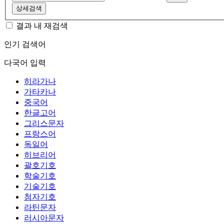
상세검색
결과 내 재검색
인기 검색어
다국어 입력
히라가나
가타카나
중국어
한글고어
그리스문자
프랑스어
독일어
히브리어
괄호기호
학술기호
기술기호
첨자기호
라틴문자
러시아문자