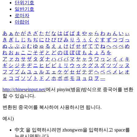
단위기호
일반기호
로마자
아랍어
あ
ぁ
か
が
さ
ざ
た
だ
な
は
ば
ぱ
ま
や
ゃ
ら
わ
ゎ
ん
い
ぃ
き
ぎ
し
じ
ち
ぢ
に
ひ
び
ぴ
み
り
う
ぅ
く
ぐ
す
ず
つ
づ
っ
ぬ
ふ
ぶ
ぷ
む
ゆ
ゅ
る
え
ぇ
け
げ
せ
ぜ
て
で
ね
へ
べ
ぺ
め
れ
お
ぉ
こ
ご
そ
ぞ
と
ど
の
ほ
ぼ
ぽ
も
よ
ょ
ろ
を
ア
ァ
カ
サ
ザ
タ
ダ
ナ
ハ
バ
パ
マ
ヤ
ャ
ラ
ワ
ヮ
ン
イ
ィ
キ
ギ
シ
ジ
チ
ヂ
ニ
ヒ
ビ
ピ
ミ
リ
ウ
ゥ
ク
グ
ス
ズ
ツ
ヅ
ッ
ヌ
フ
ブ
プ
ム
ユ
ュ
ル
エ
ェ
ケ
ゲ
セ
ゼ
テ
デ
ヘ
ベ
ペ
メ
レ
オ
ォ
コ
ゴ
ソ
ゾ
ト
ド
ノ
ホ
ボ
ポ
モ
ヨ
ョ
ロ
ヲ
―
http://chineseinput.net/
에서 pinyin(병음)방식으로 중국어를 변환
할 수 있습니다.
변환된 중국어를 복사하여 사용하시면 됩니다.
예시)
中文 을 입력하시려면
zhongwen
을 입력하시고 space를
누르시면됩니다.