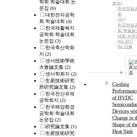
학회 학술대회 논
희성)
문집
(6)
한국정밀
회
대한전자공학
2017
회 학술대회
(4)
한국정밀
한국재활복지
회 학술발
공학회 학술대회
대회 논문
논문집
(3)
Vol.2017
No.12월
한국축산학회
지
(2)
센서技術學術
大會論文集
(2)
문
기
센서학회지
(2)
生産技術硏究
3
Cooling
所硏究論文集
(2)
Performanc
한국전산유체
of HVDC
공학회지
(2)
Semiconduc
한국해양환경
Devices wi
공학회 학술대회
Change in t
논문집
(2)
Shape of th
硏究論文集
(1)
Heat Sink
生産技術硏究