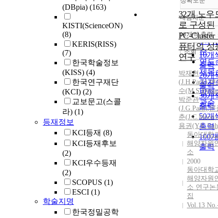
정확도순
(DBpia)
(163)
32개 노우
내림차순
정확
로 구성된
KISTI(ScienceON)
순
(8)
PC-Cluster
10개씩 출력
내림
인기
KERIS(RISS)
퓨터의 성
순
조회
(7)
10개
연구
연도
한국학술정보
출력
제목
(KISS)
(4)
박재현
20개
한국연구재단
저자
(
J.
H.
Park
)
,
변
출력
수(M.S.Byou
(KCI)
(2)
발행
30개
박준관
교보문고(스콜
관순
출력
(
J.
G.
Park
)
,
문
라)
(1)
50개
춘(
J.
C.Moon)
등재정보
용권(Y.K.Suh
출력
KCI등재
(8)
동아대학
100
KCI등재후보
해양자원
출력
소
(2)
2000
KCI우수등재
동아대학
(2)
해양자원
SCOPUS
(1)
소 연구논
ESCI
(1)
집
학술지명
Vol.13 No.
한국정밀공학