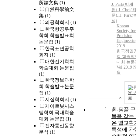
所論文集
(1)
J.
Park
(
박재
自然科學論文
현
)
,
J.
Choi(
集
(1)
문)
,
H.
Park
(
성)
의공학회지
(1)
Korean
한국항공우주
Society for
학회 학술발표회
Precision
Engineerin
논문집
(1)
2019
한국표면공학
한국정밀
회지
(1)
회 학술발
대한전기학회
대회 논문
Vol.2019 N
학술대회 논문집
월
(1)
한국정보과학
회 학술발표논문
집
(1)
문
기
지질학회지
(1)
제어로봇시스
4
휜-딤플 
템학회 국내학술
물을 갖는
대회 논문집
(1)
온 열교환
전자통신동향
특성에 관
분석
(1)