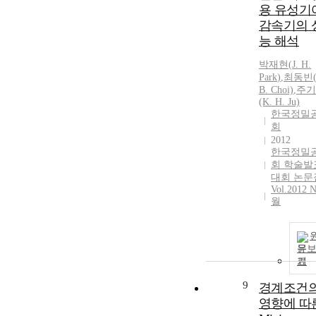
용 유성기
감속기의 
능 해석
박재현
(
J.
H.
Park
)
,
최동빈(
B. Choi)
,
주기
(K.
H.
Ju)
한국정밀
회
2012
한국정밀
회 학술발
대회 논문
Vol.2012 N
월
문
기
9
경계조건
영향에 따