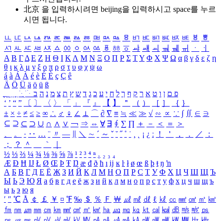
北京 을 입력하시려면
beijing
을 입력하시고 space를 누르
시면 됩니다.
ㅥ
ㅦ
ㅧ
ㅨ
ㅩ
ㅪ
ㅫ
ㅬ
ㅭ
ㅮ
ㅯ
ㅰ
ㅱ
ㅲ
ㅳ
ㅴ
ㅵ
ㅶ
ㅷ
ㅸ
ㅹ
ㅺ
ㅻ
ㅼ
ㅽ
ㅾ
ㅿ
ㆀ
ㆁ
ㆂ
ㆃ
ㆄ
ㆅ
ㆆ
ㆇ
ㆈ
ㆉ
ㆊ
ㆋ
ㆌ
ㆍ
ㆎ
Α
Β
Γ
Δ
Ε
Ζ
Η
Θ
Ι
Κ
Λ
Μ
Ν
Ξ
Ο
Π
Ρ
Σ
Τ
Υ
Φ
Χ
Ψ
Ω
α
β
γ
δ
ε
ζ
η
θ
ι
κ
λ
μ
ν
ξ
ο
π
ρ
σ
τ
υ
φ
χ
ψ
ω
á
à
Á
À
é
è
É
È
ç
Ç
ê
Ä
Ö
Ü
ä
ö
ü
ß
ְ
ֳ
ֲ
ֱ
ָ
ַ
ֵ
ֶ
ִ
ֹ
ּ
ֻ
ׂ
ׁ
ּ
ב
ה
נ
מ
צ
ת
ץ
ש
ד
ג
כ
ע
י
ח
ל
ך
ף
ק
ר
א
ט
ו
ן
ם
פ
‘
’
“
”
〔
〕
〈
〉
「
」
『
』
【
】
＂
（
）
［
］
｛
｝
±
×
÷
≠
≤
≥
∞
∴
♂
♀
∠
⊥
⌒
∂
∇
≡
≒
≪
≫
√
∽
∝
∵
∫
∬
∈
∋
⊆
⊇
⊂
⊃
∪
∩
∧
∨
￢
⇒
⇔
∀
∃
∮
∑
∏
＋
－
＜
＝
＞
、
。
·
‥
…
¨
〃
―
∥
＼
∼
´
～
ˇ
˘
˝
˚
˙
¸
˛
¡
¿
ː
！
＇
，
．
／
：
；
？
＾
＿
｀
｜
½
⅓
⅔
¼
¾
⅛
⅜
⅝
⅞
¹
²
³
⁴
ⁿ
₁
₂
₃
₄
Æ
Ð
Ħ
Ĳ
Ł
Ø
Œ
Þ
Ŧ
Ŋ
æ
đ
ð
ħ
ı
ĳ
ĸ
ŀ
ł
ø
œ
ß
þ
ŧ
ŋ
ŉ
А
Б
В
Г
Д
Е
Ё
Ж
З
И
Й
К
Л
М
Н
О
П
Р
С
Т
У
Ф
Х
Ц
Ч
Ш
Щ
Ъ
Ы
Ь
Э
Ю
Я
а
б
в
г
д
е
ё
ж
з
и
й
к
л
м
н
о
п
р
с
т
у
ф
х
ц
ч
ш
щ
ъ
ы
ь
э
ю
я
′
″
℃
Å
￠
￡
￥
¤
℉
‰
＄
％
Ｆ
￦
㎕
㎖
㎗
ℓ
㎘
㏄
㎣
㎤
㎥
㎦
㎙
㎚
㎛
㎜
㎝
㎞
㎟
㎠
㎡
㎢
㏊
㎍
㎎
㎏
㏏
㎈
㎉
㏈
㎧
㎨
㎰
㎱
㎲
㎳
㎴
㎵
㎶
㎷
㎸
㎹
㎀
㎁
㎂
㎃
㎄
㎺
㎻
㎽
㎾
㎿
㎐
㎑