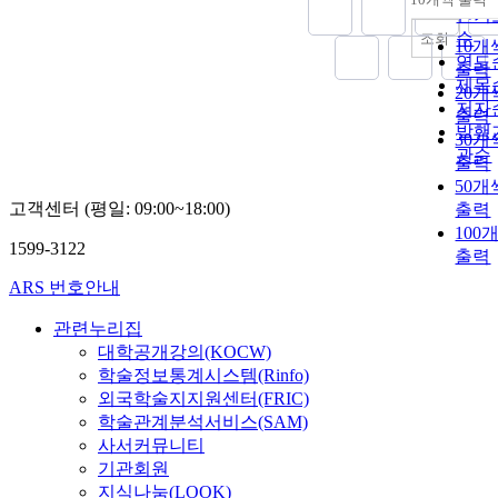
내림
인기
순
조회
10개
연도
출력
제목
20개
저자
출력
발행
30개
관순
출력
50개
고객센터 (평일: 09:00~18:00)
출력
100
1599-3122
출력
ARS 번호안내
관련누리집
대학공개강의(KOCW)
학술정보통계시스템(Rinfo)
외국학술지지원센터(FRIC)
학술관계분석서비스(SAM)
사서커뮤니티
기관회원
지식나눔(LOOK)