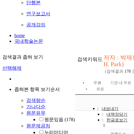
단행본
연구보고서
공개강의
home
국내학술논문
저자 : 박재현
검색결과 좁혀 보기
검색키워드
H. Park)
선택해제
(검색결과
178
무료
기관 내 무료
좁혀본 항목 보기순서
유료
검색량순
가나다순
내보내기
원문유무
내책장담기
원문있음
(178)
한글로보기
1
원문제공처
누리미디어