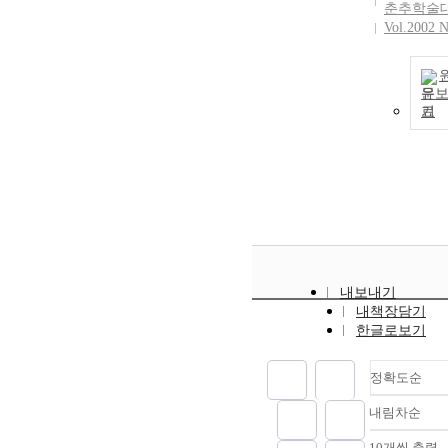
춘추학술
Vol.2002 N
문
기
내보내기
내책장담기
한글로보기
정확도순
내림차순
정확
순
10개씩 출력