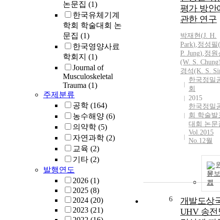
논문집
(1)
평가 방안
한국유체기계
관한 연구
학회 학술대회 논
문집
(1)
박재현
(
J.
H.
Park
)
,
정성필(
한국영양사료
P. Jung)
,
정원
학회지
(1)
(W. S. Chung
Journal of
경석(K. S. Si
Musculoskeletal
한국정밀
Trauma
(1)
회
주제분류
2015
공학
(164)
한국정밀
회 학술발
농수해양
(6)
대회 논문
의약학
(5)
Vol.2015
자연과학
(2)
No.12월
교육
(2)
기타
(2)
발행연도
문
2026
(1)
기
2025
(8)
6
2024
(20)
개발도상
2023
(21)
UHV 송전
2022
(16)