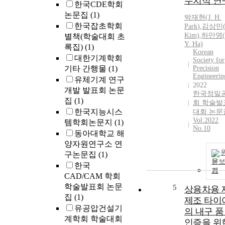
수치적 연
한국CDE학회
논문집
(1)
박재현
(
J.
H.
한국잡초학회
Park
)
,
김상민(
Kim)
,
하만영(
별책(학술대회 초
Y. Ha)
록집)
(1)
Korean
대한기계학회
Society for
기타 간행물
(1)
Precision
Engineerin
유체기계 연구
2022
개발 발표회 논문
한국정밀
집
(1)
회 학술발
한국지능시스
대회 논문
Vol.2022
템학회논문지
(1)
No.10
동아대학교 해
양자원연구소 연
구논문집
(1)
문
한국
기
CAD/CAM 학회
학술발표회 논문
5
상용차용 
집
(1)
제조 타이
유공압건설기
의 내구 
계학회 학술대회
인증을 위