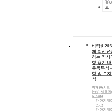
문
기
10
바탕회전
에 회전요
하는 직사
형 용기 
유동특성 -
험 및 수
석
박재현
(
J.
H.
Park
)
,
서용권(
K. Suh)
대한기계
2002
대한기계