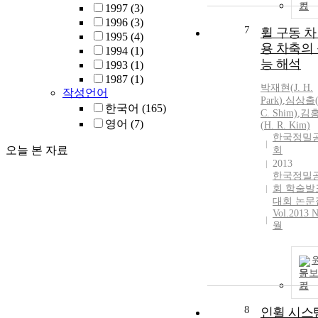
기
1997
(3)
1996
(3)
7
휠 구동 
1995
(4)
용 차축의
1994
(1)
능 해석
1993
(1)
1987
(1)
박재현
(
J.
H.
작성언어
Park
)
,
심상출(
한국어
(165)
C. Shim)
,
김
영어
(7)
(
H.
R. Kim)
한국정밀
오늘 본 자료
회
2013
한국정밀
회 학술발
대회 논문
Vol.2013 N
월
문
기
8
인휠 시스