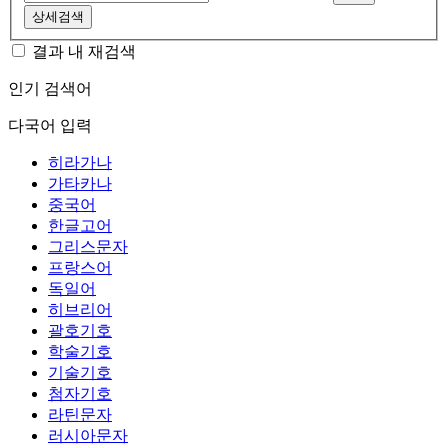
상세검색
결과 내 재검색
인기 검색어
다국어 입력
히라가나
가타카나
중국어
한글고어
그리스문자
프랑스어
독일어
히브리어
괄호기호
학술기호
기술기호
첨자기호
라틴문자
러시아문자