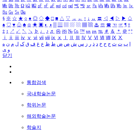
㎒
㎓
㎔
Ω
㏀
㏁
㎊
㎋
㎌
㏖
㏅
㎭
㎮
㎯
㏛
㎩
㎪
㎫
㎬
㏝
㏐
㏓
㏃
㏉
㏜
㏆
§
※
☆
★
○
●
◎
◇
◆
□
■
△
▽
→
←
↑
↓
↔
〓
◁
◀
▷
▶
♤
♠
♡
♥
♧
♣
⊙
◈
▣
◐
◑
▒
▤
▥
▨
▧
▦
▩
♨
☏
☎
☜
☞
¶
†
‡
↕
↗
↙
↖
↘
♭
♩
♪
♬
㉿
㈜
№
㏇
™
㏂
㏘
℡
＃
＆
＊
＠
ª
º
ⅰ
ⅱ
ⅲ
ⅳ
ⅴ
ⅵ
ⅶ
ⅷ
ⅸ
ⅹ
Ⅰ
Ⅱ
Ⅲ
Ⅳ
Ⅴ
Ⅵ
Ⅶ
Ⅷ
Ⅸ
Ⅹ
ا
ب
ت
ث
ج
ح
خ
د
ذ
ر
ز
س
ش
ص
ض
ط
ظ
ع
غ
ف
ق
ک
ل
م
ن
ه
و
ی
닫기
통합검색
국내학술논문
학위논문
해외학술논문
학술지