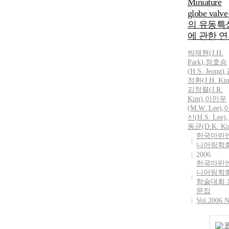
Miniature
globe valv
의 유동특
에 관한 
박재현
(
J.
H.
Park
)
,
정호승
(
H.
S. Jeong)
,
정환(
J.
H.
Ki
김정렬(
J.
R.
Kim)
,
이민우
(M.W. Lee)
,
신(
H.
S. Lee)
,
동균(D.K. Ki
한국마린
니어링학
2006
한국마린
니어링학
학술대회 
문집
Vol.2006 N